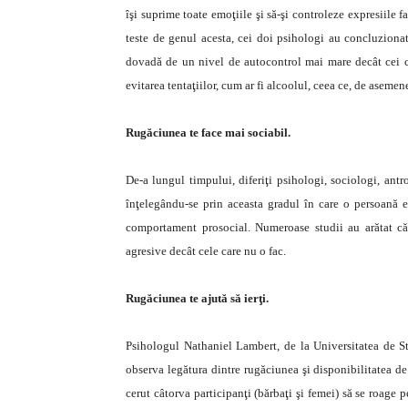
îşi suprime toate emoţiile şi să-şi controleze expresiile 
teste de genul acesta, cei doi psihologi au concluzionat
dovadă de un nivel de autocontrol mai mare decât cei ca
evitarea tentaţiilor, cum ar fi alcoolul, ceea ce, de asem
Rugăciunea te face mai sociabil.
De-a lungul timpului, diferiţi psihologi, sociologi, antrop
înţelegându-se prin aceasta gradul în care o persoană est
comportament prosocial. Numeroase studii au arătat că
agresive decât cele care nu o fac.
Rugăciunea te ajută să ierţi.
Psihologul Nathaniel Lambert, de la Universitatea de St
observa legătura dintre rugăciunea şi disponibilitatea de 
cerut câtorva participanţi (bărbaţi şi femei) să se roage p