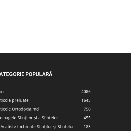
ATEGORIE POPULARĂ
iri
4086
ticole preluate
1645
ticole Ortodoxia.md
750
oloagele Sfinților și a Sfintelor
455
 Acatiste închinate Sfinților și Sfintelor
183