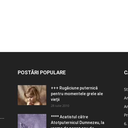
POSTĂRI POPULARE
C
+++ Rugăciune puternică
St
pentru momentele grele ale
Ar
vieţii
28 iulie 2010
Ar
Pr
**** Acatistul către
Atotputernicul Dumnezeu, la
6.