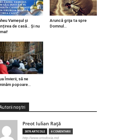
heu Vameșul și
Aruncă grija ta spre
ințirea de casă… Și nu
Domnul…
mai!
ua Învierii, să ne
minăm popoare…
Autorii noștri
Preot Iulian Raţă
3878 ARTICOLE
6 COMENTARII
http://www.ortodoxia.md