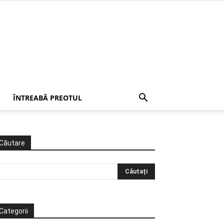
ÎNTREABĂ PREOTUL
Căutare
Categorii