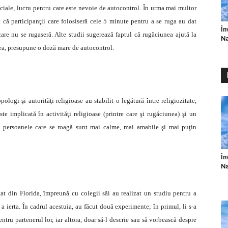
faciale, lucru pentru care este nevoie de autocontrol. În urma mai multor
 că participanţii care folosiseră cele 5 minute pentru a se ruga au dat
În
re nu se rugaseră. Alte studii sugerează faptul că rugăciunea ajută la
Na
enea, presupune o doză mare de autocontrol.
ologi şi autorităţi religioase au stabilit o legătură între religiozitate,
e implicată în activităţi religioase (printre care şi rugăciunea) şi un
 persoanele care se roagă sunt mai calme, mai amabile şi mai puţin
În
Na
at din Florida, împreună cu colegii săi au realizat un studiu pentru a
a ierta. În cadrul acestuia, au făcut două experimente; în primul, li s-a
entru partenerul lor, iar altora, doar să-l descrie sau să vorbească despre