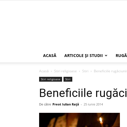
ACASĂ
ARTICOLE ŞI STUDII
RUGĂ
Acasă
Stiri religioase
Stiri
Beneficiile rugăciunii
Stiri religioase
Stiri
Beneficiile rugăci
De către
Preot Iulian Raţă
-
25 iunie 2014