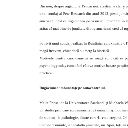
Din nou, despre rugăciune. Pentru noi, creștinii e clar ș
unui sondaj al Pew Research din anul 2013, peste jumăta
americani cred că rugăciunea joacă un rol important în v
arătat că mai bine de jumătate dintre americani cred că ru
Potrivit unui sondaj realizat în România, aproximativ 61%
roagă frecvent, chiar dacă nu merg la biserică.
Motivele pentru care oamenii se roagă sunt cât se poa
psychologytoday.com oferă câteva motive bazate pe ştiinţ
practică.
Rugăciunea îmbunătăţeşte autocontrolul.
Malte Friese, de la Universitatea Saarland, şi Michaela 
un studiu prin care au demonstrat că oamenii îşi pot îmbu
de studenţi la psihologie, dintre care 41 erau creştini, 24 
timp de 5 minute, iar cealaltă jumătate, nu. Apoi, toţi au 