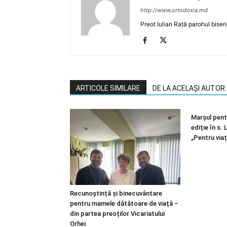
http://www.ortodoxia.md
Preot Iulian Rață parohul biser
ARTICOLE SIMILARE
DE LA ACELAȘI AUTOR
Marșul pentr
ediție în s.
„Pentru viaț
Recunoștință și binecuvântare
pentru mamele dătătoare de viață –
din partea preoților Vicariatului
Orhei