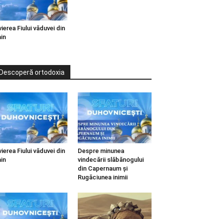
vierea Fiului văduvei din
in
Descoperă ortodoxia
vierea Fiului văduvei din
Despre minunea
in
vindecării slăbănogului
din Capernaum și
Rugăciunea inimii