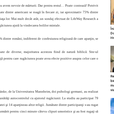
i nu avem nevoie de mărturii. Dar pentru restul… Poate contează! Potrivit
te dintre americani se roagă în fiecare zi, iar aproximativ 75% dintre
iaţa lor. Mai mult decât atât, un sondaj efectuat de LifeWay Research a
găciunea ajută la vindecarea bolilor mintale.
În
Do
Hr
 dintre români, indiferent de confesiunea religioasă de care aparţin, se
te de diverse, majoritatea acestora fiind de natură biblică. Site-ul
ă pentru care rugăciunea poate avea efecte pozitive asupra celor care o
Re
bi
ma
vi
Wänke, de la Universitatea Mannheim, doi psihologi germani, au realizat
nătăţi autocontrolul cu ajutorul rugăciunii. La studiu au participat 79
atei şi 14 aparţineau altor religii. Jumătate dintre participanţi s-au rugat
urmărit pentru cinci minute câteva clipuri umoristice şi au fost rugaţi să