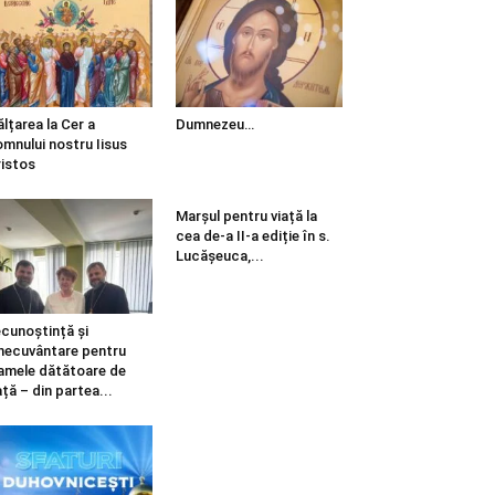
ălțarea la Cer a
Dumnezeu…
mnului nostru Iisus
istos
Marșul pentru viață la
cea de-a II-a ediție în s.
Lucășeuca,...
cunoștință și
necuvântare pentru
mele dătătoare de
ață – din partea...