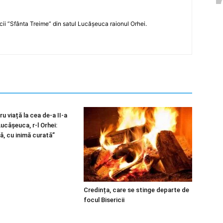
icii ”Sfânta Treime” din satul Lucășeuca raionul Orhei.
u viață la cea de-a II-a
 Lucășeuca, r-l Orhei:
ă, cu inimă curată”
Credința, care se stinge departe de
focul Bisericii