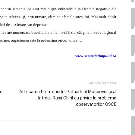
 pentru semenii lor sunt mai puţin vulnerabile la efectele negative ale
să te relaxezi şi, prin urmare, elimină efectele stresului. Mai mult decât
feri de anxietate sau depresie.
ea are numeroase beneficii, atât la nivel fizic, cât şi la nivel emoţional
ersoane, rugăciunea este la îndemâna oricui, oricând.
www.semneletimpului.ro
Articolul următor
ut
Adresarea Preafericitul Patriarh al Moscovei și al
întregii Rusii Chiril cu privire la problema
observatorilor OSCE