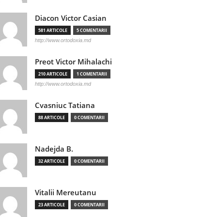
Diacon Victor Casian
581 ARTICOLE
5 COMENTARII
http://www.ortodoxia.md
Preot Victor Mihalachi
210 ARTICOLE
1 COMENTARII
http://www.ortodoxia.md
Cvasniuc Tatiana
88 ARTICOLE
0 COMENTARII
Nadejda B.
32 ARTICOLE
0 COMENTARII
Vitalii Mereutanu
23 ARTICOLE
0 COMENTARII