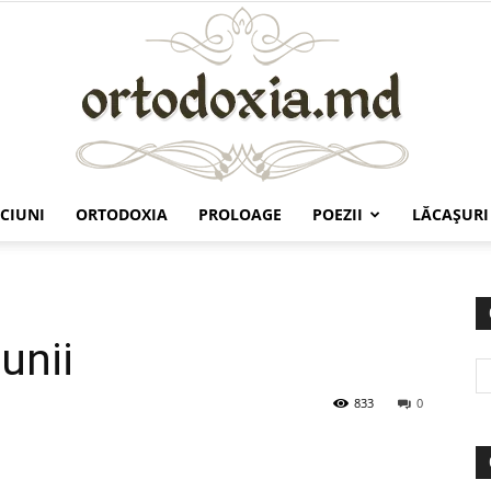
CIUNI
ORTODOXIA
PROLOAGE
POEZII
LĂCAŞURI
Ortodoxia.md
unii
833
0