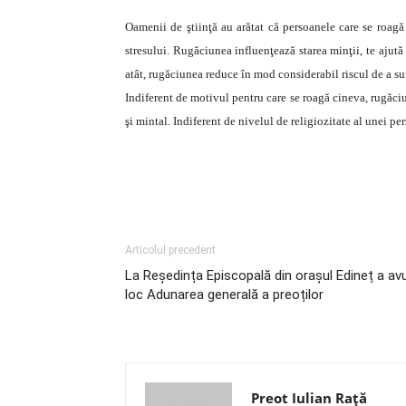
Oamenii de ştiinţă au arătat că persoanele care se roagă
stresului. Rugăciunea influenţează starea minţii, te ajută 
atât, rugăciunea reduce în mod considerabil riscul de a su
Indiferent de motivul pentru care se roagă cineva, rugăciun
şi mintal. Indiferent de nivelul de religiozitate al unei p
Articolul precedent
La Reședința Episcopală din orașul Edineț a av
loc Adunarea generală a preoților
Preot Iulian Raţă