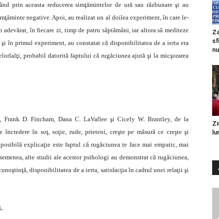
egând prin aceasta reducerea simţămintelor de ură sau răzbunare şi au
imţăminte negative. Apoi, au realizat un al doilea experiment, în care le-
n adevărat, în fiecare zi, timp de patru săptămâni, iar altora să mediteze
Za
sf
a şi în primul experiment, au constatat că disponibilitatea de a ierta era
nu
lorlalţi, probabil datorită faptului că rugăciunea ajută şi la micşorarea
, Frank D. Fincham, Dana C. LaVallee şi Cicely W. Brantley, de la
Zi
 încredere în soţ, soţie, rude, prieteni, creşte pe măsură ce creşte şi
lu
O posibilă explicaţie este faptul că rugăciunea te face mai empatic, mai
 asemenea, alte studii ale acestor psihologi au demonstrat că rugăciunea,
noştinţă, disponibilitatea de a ierta, satisfacţia în cadrul unei relaţii şi
.