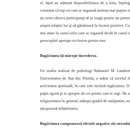
el. Apoi au măsurat disponibilitatea de a ierta, înţel
constatat că toţi cei care se rugaseră nutreau mai puţine s
au cerut câtorva participanţi să se roage pentru un priete
asupra relaţiei lor şi să gândească la lucruri pozitive. C
mai mare în cazul celor care se rugaseră decât în cazul ce
preocupării aproape exclusive pentru sine.
Rugăciunea îți măreşte încrederea.
Un studiu realizat de psihologi Nathaniel M. Lambert
Universitatea de Stat din Florida, a arătat că nivelul de
activitatea spirituală, în care este inclusă rugăciunea. 
puţin egoist şi te apropie de cei pentru care te rogi. De
religiozitatea în general, măreşte gradul de mulţumire, recu
micşorează infidelitatea.
Rugăciunea compensează efectele negative ale stresului