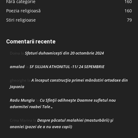
Fără categorie
160
Poezia religioasă
160
Stiri religioase
79
Comentarii recente
Sfaturi duhovnicești din 20 octombrie 2024
Doina
la
amalad
SF SILUAN ATHONITUL -11/ 24 SEPEMBRIE
la
A început construcţia primei mănăstiri ortodoxe din
gheorghe
la
Japonia
Radu Mungiu
Cu Sfinții odihnește Doamne sufletul nou
la
adormitei roabei Tale…
Despre păcatul malahiei (masturbării) şi
Crina Marina
la
onaniei (pazei de a nu avea copii)