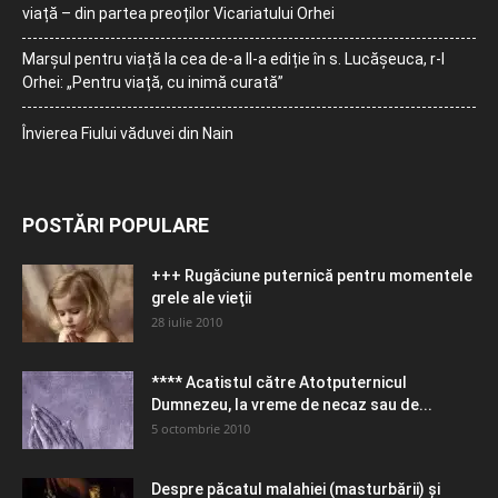
viață – din partea preoților Vicariatului Orhei
Marșul pentru viață la cea de-a II-a ediție în s. Lucășeuca, r-l
Orhei: „Pentru viață, cu inimă curată”
Învierea Fiului văduvei din Nain
POSTĂRI POPULARE
+++ Rugăciune puternică pentru momentele
grele ale vieţii
28 iulie 2010
**** Acatistul către Atotputernicul
Dumnezeu, la vreme de necaz sau de...
5 octombrie 2010
Despre păcatul malahiei (masturbării) şi