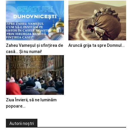
Zaheu Vameșul și sfințirea de
Aruncă grija ta spre Domnul…
casă… Și nu numai!
Ziua Învierii, să ne luminăm
popoare…
Autorii noștri