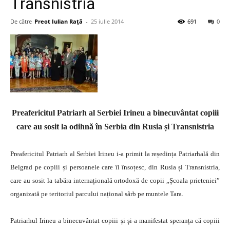
Transnistria
De către
Preot Iulian Raţă
-
25 iulie 2014
691
0
Preafericitul Patriarh al Serbiei Irineu a binecuvântat copiii
care au sosit la odihnă în Serbia din Rusia și Transnistria
Preafericitul Patriarh al Serbiei Irineu i-a primit la reședința Patriarhală din
Belgrad pe copiii și persoanele care îi însoțesc, din Rusia și Transnistria,
care au sosit la tabăra internațională ortodoxă de copii „Școala prieteniei”
organizată pe teritoriul parcului național sârb pe muntele Tara.
Patriarhul Irineu a binecuvântat copiii și și-a manifestat speranța că copiii