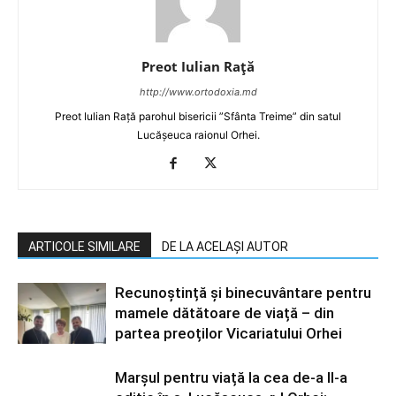
Preot Iulian Raţă
http://www.ortodoxia.md
Preot Iulian Rață parohul bisericii ”Sfânta Treime” din satul
Lucășeuca raionul Orhei.
ARTICOLE SIMILARE
DE LA ACELAȘI AUTOR
Recunoștință și binecuvântare pentru
mamele dătătoare de viață – din
partea preoților Vicariatului Orhei
Marșul pentru viață la cea de-a II-a