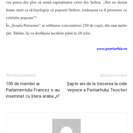
vor putea din plin să simtă ospitalitatea celor din Serbia: „Noi ne dorim
foarte mult ca să înțelegeți că poporul Serbiei, totdeauna va fi prietenos cu
celelalte popoare”!
În „Școala Prieteniei” se odihnesc concomitent 250 de copii, din mai multe
țări. Tabăra, își va desfășura lucrările până în 28 iulie.
www.patriarhia.ru
Articolul precedent
Articolul următor
100 de membri ai
Şapte ani de la trecerea la cele
Parlamentului Francez s-au
veşnice a Patriarhului Teoctist
insemnat cu litera araba „n”