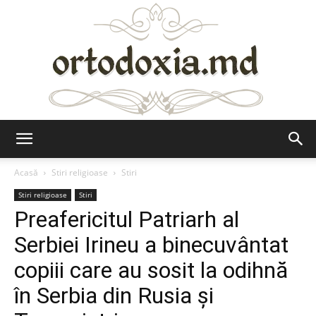
Ortodoxia.md
Acasă
Stiri religioase
Stiri
Stiri religioase
Stiri
Preafericitul Patriarh al
Serbiei Irineu a binecuvântat
copiii care au sosit la odihnă
în Serbia din Rusia și