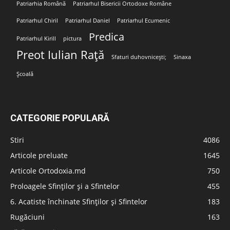
Patriarhia Română
Patriarhul Bisericii Ortodoxe Române
Patriarhul Chiril
Patriarhul Daniel
Patriarhul Ecumenic
Predica
Patriarhul Kirill
pictura
Preot Iulian Rață
Sfaturi duhovnicești;
Sinaxa
Școală
CATEGORIE POPULARĂ
Stiri
4086
Articole preluate
1645
Articole Ortodoxia.md
750
Proloagele Sfinților și a Sfintelor
455
6. Acatiste închinate Sfinților și Sfintelor
183
Rugăciuni
163