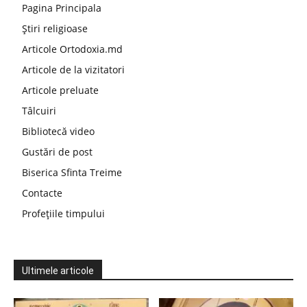
Pagina Principala
Știri religioase
Articole Ortodoxia.md
Articole de la vizitatori
Articole preluate
Tâlcuiri
Bibliotecă video
Gustări de post
Biserica Sfinta Treime
Contacte
Profețiile timpului
Ultimele articole