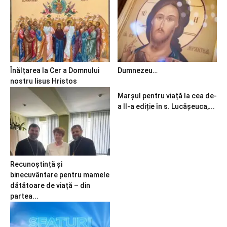
Înălțarea la Cer a Domnului
Dumnezeu…
nostru Iisus Hristos
Marșul pentru viață la cea de-
a II-a ediție în s. Lucășeuca,...
Recunoștință și
binecuvântare pentru mamele
dătătoare de viață – din
partea...