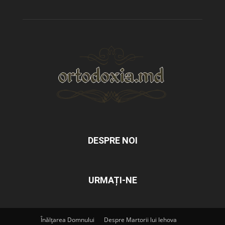
DESPRE NOI
URMAȚI-NE
Înălțarea Domnului
Despre Martorii lui Iehova