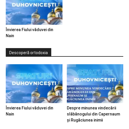
Învierea Fiului văduvei din
Nain
Descoperă ortodoxia
Învierea Fiului văduvei din
Despre minunea vindecării
Nain
slăbănogului din Capernaum
și Rugăciunea inimii