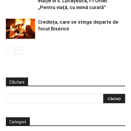
ediție în s. Lucășeuca, r-l Orhei:
„Pentru viață, cu inimă curată”
Credința, care se stinge departe de
focul Bisericii
Căutare
Categorii