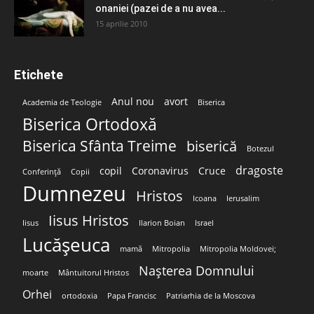
onaniei (pazei de a nu avea...
15 aprilie 2010
Etichete
Anul nou
avort
Academia de Teologie
Biserica
Biserica Ortodoxă
Biserica Sfânta Treime
biserică
Botezul
dragoste
copil
Coronavirus
Cruce
Conferință
Copii
Dumnezeu
Hristos
Icoana
Ierusalim
Iisus Hristos
Iisus
Ilarion Boian
Israel
Lucășeuca
mamă
Mitropolia
Mitropolia Moldovei;
Nașterea Domnului
moarte
Mântuitorul Hristos
Orhei
ortodoxia
Papa Francisc
Patriarhia de la Moscova