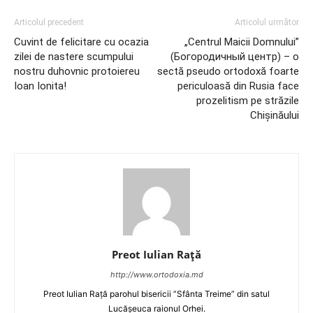
Articolul precedent
Articolul următor
Cuvint de felicitare cu ocazia
„Centrul Maicii Domnului”
zilei de nastere scumpului
(Богородичный центр) – o
nostru duhovnic protoiereu
sectă pseudo ortodoxă foarte
Ioan Ionita!
periculoasă din Rusia face
prozelitism pe străzile
Chișinăului
Preot Iulian Raţă
http://www.ortodoxia.md
Preot Iulian Rață parohul bisericii ”Sfânta Treime” din satul
Lucășeuca raionul Orhei.