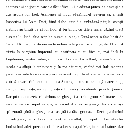
necinstea şi batjocura care s-a făcut fiicei lui, a adunat putere de oaste şi s-a
dus asupra lui Irod. Asemenea şi Irod, adunîndu-şi puterea sa, a ieşit
împotriva lui Areta. Deci, fiind război tare din amîndouă părţile, ostaşii
arabilor au biruit pe ai lui Irod, şi i-a biruit cu tăiere mare, căzînd toată
puterea lui Irod, abia scăpînd numai el singur. După aceea a fost lipsit de
Cezarul Romei, de stăpînirea tetrarhiei sale şi de toate bogăţiile. El a fost
trimis în surghiun împreună cu desfrînata şi cu fiica ei, mai întîi în
Lugdunum, cetatea Galiei, apoi de acolo a fost dus la Ilard, cetatea Spaniei.
Acolo s-a sfîrşit în strîmtoare şi în rea pătimire, văzînd mai întîi moartea
jucătoarei sale fiice care a pierit în acest chip: fiind vreme de iarnă, ea a
voit să treacă rîul, care se numea Sicoris, pentru o trebuinţă oarecare şi,
mergînd pe gheaţă, s-a rupt gheaţa sub dînsa şi s-a afundat pînă la grumaz.
Dar prin dumnezeiască răzbunare, gheaţa i-a strîns grumazul foarte tare,
încît atîrna cu trupul în apă, iar capul îl avea pe gheaţă. Ea a stat aşa
spînzurată, pînă ce gheaţa cea ascuţită i-a tăiat grumazul. Deci, apa ducînd
pe sub gheaţă stîrvul ei cel necurat, nu s-a aflat; iar capul i-a fost adus lui
Irod şi Irodiadei, precum odată se adusese capul Mergătorului Înainte; dar