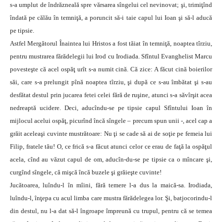
s-a umplut de îndrăzneală spre vărsarea sîngelui cel nevinovat; şi, trimiţînd
îndată pe călău în temniţă, a poruncit să-i taie capul lui Ioan şi să-l aducă
pe tipsie.
Astfel Mergătorul Înaintea lui Hristos a fost tăiat în temniţă, noaptea tîrziu,
pentru mustrarea fărădelegii lui Irod cu Irodiada. Sfîntul Evanghelist Marcu
povesteşte că acel ospăţ urît s-a numit cină. Că zice: A făcut cină boierilor
săi, care s-a prelungit pînă noaptea tîrziu, şi după ce s-au îmbătat şi s-au
desfătat destul prin jucarea fetei celei fără de ruşine, atunci s-a săvîrşit acea
nedreaptă ucidere. Deci, aducîndu-se pe tipsie capul Sfîntului Ioan în
mijlocul acelui ospăţ, picurînd încă sîngele – precum spun unii -, acel cap a
grăit aceleaşi cuvinte mustrătoare: Nu ţi se cade să ai de soţie pe femeia lui
Filip, fratele tău! O, ce frică s-a făcut atunci celor ce erau de faţă la ospăţul
acela, cînd au văzut capul de om, aducîn-du-se pe tipsie ca o mîncare şi,
curgînd sîngele, că mişcă încă buzele şi grăieşte cuvinte!
Jucătoarea, luîndu-l în mîini, fără temere l-a dus la maică-sa. Irodiada,
luîndu-l, înţepa cu acul limba care mustra fărădelegea lor. Şi, batjocorindu-l
din destul, nu l-a dat să-l îngroape împreună cu trupul, pentru că se temea