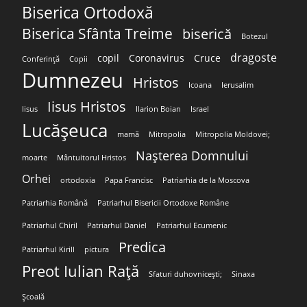
Biserica Ortodoxă
Biserica Sfânta Treime
biserică
Botezul
dragoste
copil
Coronavirus
Cruce
Conferință
Copii
Dumnezeu
Hristos
Icoana
Ierusalim
Iisus Hristos
Iisus
Ilarion Boian
Israel
Lucășeuca
mamă
Mitropolia
Mitropolia Moldovei;
Nașterea Domnului
moarte
Mântuitorul Hristos
Orhei
ortodoxia
Papa Francisc
Patriarhia de la Moscova
Patriarhia Română
Patriarhul Bisericii Ortodoxe Române
Patriarhul Chiril
Patriarhul Daniel
Patriarhul Ecumenic
Predica
Patriarhul Kirill
pictura
Preot Iulian Rață
Sfaturi duhovnicești;
Sinaxa
Școală