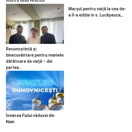
nostru Iisus Hristos
Marșul pentru viață la cea de-
a II-a ediție în s. Lucășeuca,...
Recunoștință și
binecuvântare pentru mamele
dătătoare de viață – din
partea...
Învierea Fiului văduvei din
Nain