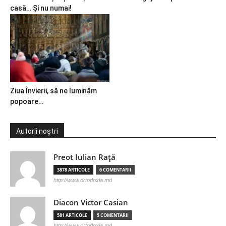
casă… Și nu numai!
Ziua Învierii, să ne luminăm
popoare…
Autorii noștri
Preot Iulian Raţă
3878 ARTICOLE
6 COMENTARII
http://www.ortodoxia.md
Diacon Victor Casian
581 ARTICOLE
5 COMENTARII
http://www.ortodoxia.md