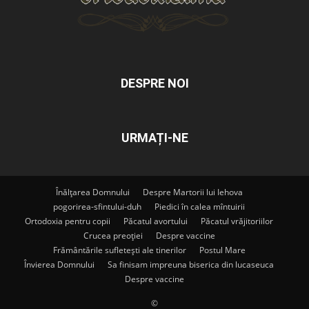
DESPRE NOI
URMAȚI-NE
Înălțarea Domnului
Despre Martorii lui Iehova
pogorirea-sfintului-duh
Piedici în calea mîntuirii
Ortodoxia pentru copii
Păcatul avortului
Păcatul vrăjitoriilor
Crucea preoției
Despre vaccine
Frământările sufletești ale tinerilor
Postul Mare
Învierea Domnului
Sa finisam impreuna biserica din lucaseuca
Despre vaccine
©