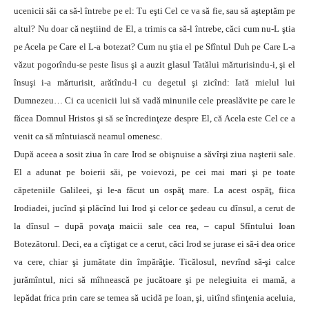
ucenicii săi ca să-l întrebe pe el: Tu eşti Cel ce va să fie, sau să aşteptăm pe
altul? Nu doar că neştiind de El, a trimis ca să-l întrebe, căci cum nu-L ştia
pe Acela pe Care el L-a botezat? Cum nu ştia el pe Sfîntul Duh pe Care L-a
văzut pogorîndu-se peste Iisus şi a auzit glasul Tatălui mărturisindu-i, şi el
însuşi i-a mărturisit, arătîndu-l cu degetul şi zicînd: Iată mielul lui
Dumnezeu… Ci ca ucenicii lui să vadă minunile cele preaslăvite pe care le
făcea Domnul Hristos şi să se încredinţeze despre El, că Acela este Cel ce a
venit ca să mîntuiască neamul omenesc.
După aceea a sosit ziua în care Irod se obişnuise a săvîrşi ziua naşterii sale.
El a adunat pe boierii săi, pe voievozi, pe cei mai mari şi pe toate
căpeteniile Galileei, şi le-a făcut un ospăţ mare. La acest ospăţ, fiica
Irodiadei, jucînd şi plăcînd lui Irod şi celor ce şedeau cu dînsul, a cerut de
la dînsul – după povaţa maicii sale cea rea, – capul Sfîntului Ioan
Botezătorul. Deci, ea a cîştigat ce a cerut, căci Irod se jurase ei să-i dea orice
va cere, chiar şi jumătate din împărăţie. Ticălosul, nevrînd să-şi calce
jurămîntul, nici să mîhnească pe jucătoare şi pe nelegiuita ei mamă, a
lepădat frica prin care se temea să ucidă pe Ioan, şi, uitînd sfinţenia aceluia,