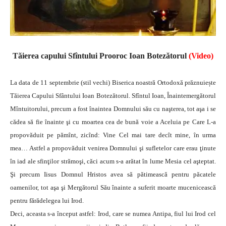
Tăierea capului Sfîntului Prooroc Ioan Botezătorul
(Video)
La data de 11 septembrie (stil vechi) Biserica noastră Ortodoxă prăznuiește
Tăierea Capului Sfântului Ioan Botezătorul. Sfîntul Ioan, Înaintemergătorul
Mîntuitorului, precum a fost înaintea Domnului său cu naşterea, tot aşa i se
cădea să fie înainte şi cu moartea cea de bună voie a Aceluia pe Care L-a
propovăduit pe pămînt, zicînd: Vine Cel mai tare decît mine, în urma
mea… Astfel a propovăduit venirea Domnului şi sufletelor care erau ţinute
în iad ale sfinţilor strămoşi, căci acum s-a arătat în lume Mesia cel aşteptat.
Şi precum Iisus Domnul Hristos avea să pătimească pentru păcatele
oamenilor, tot aşa şi Mergătorul Său înainte a suferit moarte mucenicească
pentru fărădelegea lui Irod.
Deci, aceasta s-a început astfel: Irod, care se numea Antipa, fiul lui Irod cel