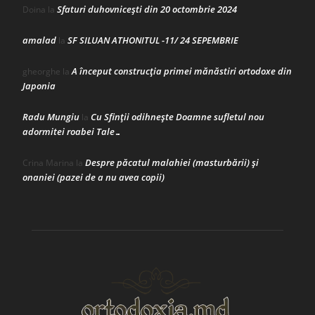
Sfaturi duhovnicești din 20 octombrie 2024
Doina
la
amalad
SF SILUAN ATHONITUL -11/ 24 SEPEMBRIE
la
A început construcţia primei mănăstiri ortodoxe din
gheorghe
la
Japonia
Radu Mungiu
Cu Sfinții odihnește Doamne sufletul nou
la
adormitei roabei Tale…
Despre păcatul malahiei (masturbării) şi
Crina Marina
la
onaniei (pazei de a nu avea copii)