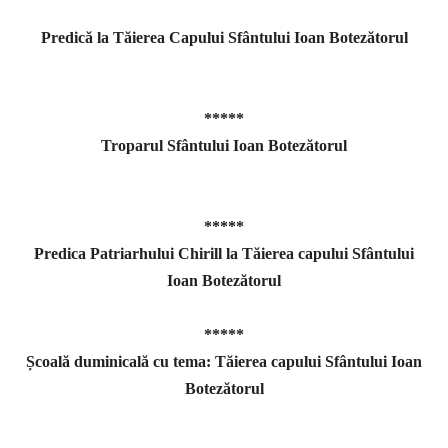
Predică la Tăierea Capului Sfântului Ioan Botezătorul
http://www.youtube.com/watch?v=SoQ4UEzwvoo
*****
Troparul Sfântului Ioan Botezătorul
http://www.youtube.com/watch?
v=xYO7hg_dVII&feature=related
*****
Predica Patriarhului Chirill la Tăierea capului Sfântului
Ioan Botezătorul
http://www.youtube.com/watch?v=nJID7ne483Q
*****
Școală duminicală cu tema: Tăierea capului Sfântului Ioan
Botezătorul
http://www.youtube.com/watch?v=fZkCu06aiVk