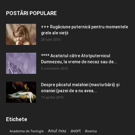
POSTĂRI POPULARE
+++ Rugăciune puternică pentru momentele
grele ale vieţii
28 iulie 2010
**** Acatistul către Atotputernicul
Dumnezeu, la vreme de necaz sau de...
5 octombrie 2010
Despre păcatul malahiei (masturbării) şi
onaniei (pazei de a nu avea...
15 aprilie 2010
Etichete
Anul nou
avort
Academia de Teologie
Biserica