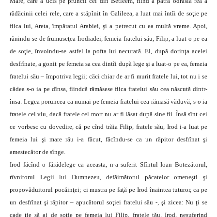
Mare, care a ucis pe pruncii cei din Betleem, fiind a patra odraslă rea a
rădăcinii celei rele, care a stăpînit în Galileea, a luat mai întîi de soţie pe
fiica lui, Areta, împăratul Arabiei, şi a petrecut cu ea multă vreme. Apoi,
rănindu-se de frumuseţea Irodiadei, femeia fratelui său, Filip, a luat-o pe ea
de soţie, învoindu-se astfel la pofta lui necurată. El, după dorinţa acelei
desfrînate, a gonit pe femeia sa cea dintîi după lege şi a luat-o pe ea, femeia
fratelui său – împotriva legii; căci chiar de ar fi murit fratele lui, tot nu i se
cădea s-o ia pe dînsa, fiindcă rămăsese fiica fratelui său cea născută dintr-
însa. Legea poruncea ca numai pe femeia fratelui cea rămasă văduvă, s-o ia
fratele cel viu, dacă fratele cel mort nu ar fi lăsat după sine fii. Însă sînt cei
ce vorbesc cu dovedire, că pe cînd trăia Filip, fratele său, Irod i-a luat pe
femeia lui şi mare rău i-a făcut, făcîndu-se ca un răpitor desfrînat şi
amestecător de sînge.
Irod făcînd o fărădelege ca aceasta, n-a suferit Sfîntul Ioan Botezătorul,
rîvnitorul Legii lui Dumnezeu, defăimătorul păcatelor omeneşti şi
propovăduitorul pocăinţei; ci mustra pe faţă pe Irod înaintea tuturor, ca pe
un desfrînat şi răpitor – apucătorul soţiei fratelui său -, şi zicea: Nu ţi se
cade ţie să ai de soţie pe femeia lui Filip, fratele tău. Irod, nesuferind