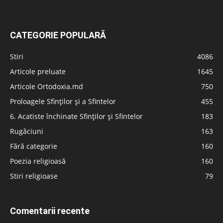
CATEGORIE POPULARĂ
Stiri
4086
Articole preluate
1645
Articole Ortodoxia.md
750
Proloagele Sfinților și a Sfintelor
455
6. Acatiste închinate Sfinților și Sfintelor
183
Rugăciuni
163
Fără categorie
160
Poezia religioasă
160
Stiri religioase
79
Comentarii recente