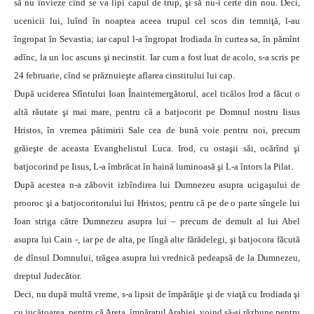
să nu învieze cînd se va lipi capul de trup, şi să nu-i certe din nou. Deci,
ucenicii lui, luînd în noaptea aceea trupul cel scos din temniţă, l-au
îngropat în Sevastia; iar capul l-a îngropat Irodiada în curtea sa, în pămînt
adînc, la un loc ascuns şi necinstit. Iar cum a fost luat de acolo, s-a scris pe
24 februarie, cînd se prăznuieşte aflarea cinstitului lui cap.
După uciderea Sfîntului Ioan Înaintemergătorul, acel ticălos Irod a făcut o
altă răutate şi mai mare, pentru că a batjocorit pe Domnul nostru Iisus
Hristos, în vremea pătimirii Sale cea de bună voie pentru noi, precum
grăieşte de aceasta Evanghelistul Luca. Irod, cu ostaşii săi, ocărînd şi
batjocorind pe Iisus, L-a îmbrăcat în haină luminoasă şi L-a întors la Pilat.
După acestea n-a zăbovit izbîndirea lui Dumnezeu asupra ucigaşului de
prooroc şi a batjocoritorului lui Hristos; pentru că pe de o parte sîngele lui
Ioan striga către Dumnezeu asupra lui – precum de demult al lui Abel
asupra lui Cain -, iar pe de alta, pe lîngă alte fărădelegi, şi batjocora făcută
de dînsul Domnului, trăgea asupra lui vrednică pedeapsă de la Dumnezeu,
dreptul Judecător.
Deci, nu după multă vreme, s-a lipsit de împărăţie şi de viaţă cu Irodiada şi
cu jucătoarea, pentru că Areta, împăratul Arabiei, voind să-şi răzbune pentru