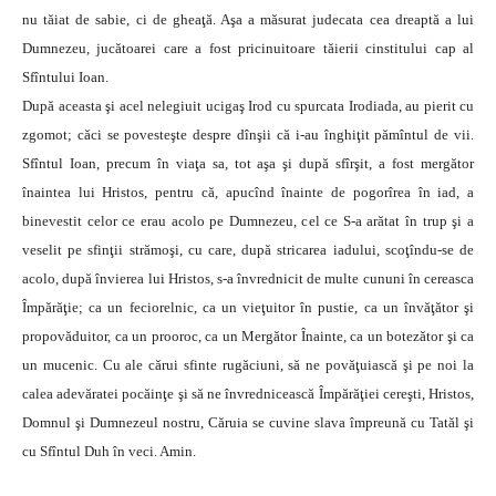
nu tăiat de sabie, ci de gheaţă. Aşa a măsurat judecata cea dreaptă a lui
Dumnezeu, jucătoarei care a fost pricinuitoare tăierii cinstitului cap al
Sfîntului Ioan.
După aceasta şi acel nelegiuit ucigaş Irod cu spurcata Irodiada, au pierit cu
zgomot; căci se povesteşte despre dînşii că i-au înghiţit pămîntul de vii.
Sfîntul Ioan, precum în viaţa sa, tot aşa şi după sfîrşit, a fost mergător
înaintea lui Hristos, pentru că, apucînd înainte de pogorîrea în iad, a
binevestit celor ce erau acolo pe Dumnezeu, cel ce S-a arătat în trup şi a
veselit pe sfinţii strămoşi, cu care, după stricarea iadului, scoţîndu-se de
acolo, după învierea lui Hristos, s-a învrednicit de multe cununi în cereasca
Împărăţie; ca un feciorelnic, ca un vieţuitor în pustie, ca un învăţător şi
propovăduitor, ca un prooroc, ca un Mergător Înainte, ca un botezător şi ca
un mucenic. Cu ale cărui sfinte rugăciuni, să ne povăţuiască şi pe noi la
calea adevăratei pocăinţe şi să ne învrednicească Împărăţiei cereşti, Hristos,
Domnul şi Dumnezeul nostru, Căruia se cuvine slava împreună cu Tatăl şi
cu Sfîntul Duh în veci. Amin.