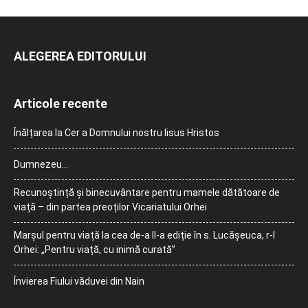
ALEGEREA EDITORULUI
Articole recente
Înălțarea la Cer a Domnului nostru Iisus Hristos
Dumnezeu…
Recunoștință și binecuvântare pentru mamele dătătoare de
viață – din partea preoților Vicariatului Orhei
Marșul pentru viață la cea de-a II-a ediție în s. Lucășeuca, r-l
Orhei: „Pentru viață, cu inimă curată”
Învierea Fiului văduvei din Nain