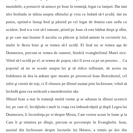
mustrările, a poruncit să arunce pe Ioan în temniţă, legat cu lanţuri. Dar mai
ales Irodiada se mînia asupra sfîntului şi voia ca îndată să-l ucidă; dar nu
putea, oprind-o însuşi Irod şi păzind pe cel legat de femeia care sufla cu
ucidere. Irod n-a voit să-l omoare, ştiind pe Ioan că este bărbat drept şi sfînt,
şi pe care mai înainte îl asculta cu plăcere şi luînd aminte la cuvintele lui,
multe le făcea bine şi se temea să-l ucidă. El însă nu se temea aşa de
Dumnezeu, precum se temea de oameni, fiindcă evanghelistul Matei zice:
Vrînd să-l ucidă pe el, se temea de popor, căci îl avea ca pe un prooroc… Ca
poporul să nu se scoale asupra lui şi să ridice tulburare, de aceea nu
îndrăznea să dea la arătare spre moarte pe proorocul Ioan Botezătorul, cel
iubit şi cinstit de toţi, ci îl chinuia pe dînsul numai prin închisoare, vrînd să
închidă gura cea netăcută a mustrătorului său.
Sfîntul Ioan a stat în temniţă multă vreme şi se adunau la dînsul ucenicii
lui, pe care el, învăţîndu-i mult la viaţa cea îmbună-tăţită şi după Legea lui
Dumnezeu, îi încredinţa pe ei despre Mesia, Care venise acum în lume şi la
Care îi şi trimitea pe dînşii, precum se povesteşte în Evanghelie. Ioan,
auzind din închisoare despre lucrurile lui Hristos, a trimis pe doi din