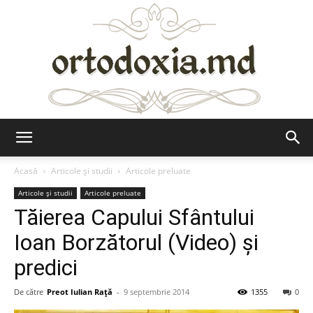
Ortodoxia.md
Acasă
Articole şi studii
Articole preluate
Articole şi studii
Articole preluate
Tăierea Capului Sfântului
Ioan Borzătorul (Video) și
predici
De către
Preot Iulian Raţă
-
9 septembrie 2014
1355
0