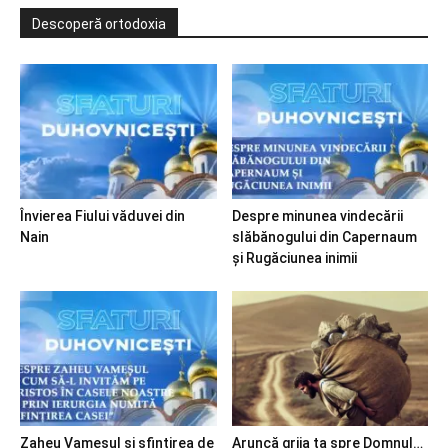
Descoperă ortodoxia
Învierea Fiului văduvei din
Despre minunea vindecării
Nain
slăbănogului din Capernaum
și Rugăciunea inimii
Zaheu Vameșul și sfințirea de
Aruncă grija ta spre Domnul…