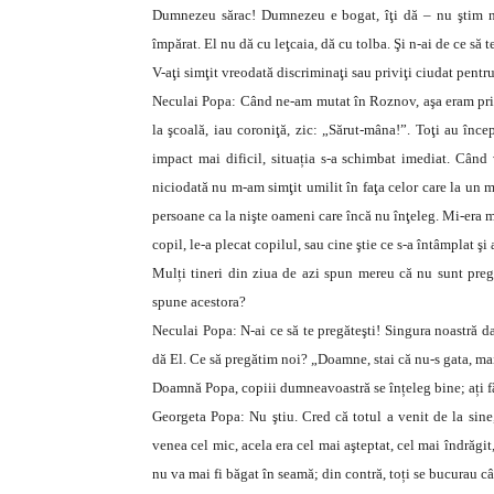
Dumnezeu sărac! Dumnezeu e bogat, îţi dă – nu ştim 
împărat. El nu dă cu leţcaia, dă cu tolba. Şi n-ai de ce să t
V-aţi simţit vreodată discriminaţi sau priviţi ciudat pentru
Neculai Popa: Când ne-am mutat în Roznov, aşa eram priviţ
la şcoală, iau coroniţă, zic: „Sărut-mâna!”. Toţi au înce
impact mai dificil, situația s-a schimbat imediat. Când
niciodată nu m-am simţit umilit în faţa celor care la un 
persoane ca la nişte oameni care încă nu înţeleg. Mi-era m
copil, le-a plecat copilul, sau cine ştie ce s-a întâmplat ş
Mulți tineri din ziua de azi spun mereu că nu sunt pregă
spune acestora?
Neculai Popa: N-ai ce să te pregăteşti! Singura noastră d
dă El. Ce să pregătim noi? „Doamne, stai că nu-s gata, ma
Doamnă Popa, copiii dumneavoastră se înțeleg bine; ați fă
Georgeta Popa: Nu ştiu. Cred că totul a venit de la sin
venea cel mic, acela era cel mai aşteptat, cel mai îndrăg
nu va mai fi băgat în seamă; din contră, toți se bucurau c