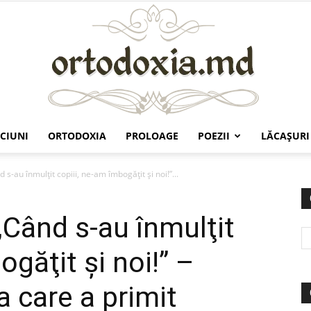
CIUNI
ORTODOXIA
PROLOAGE
POEZII
LĂCAŞURI
Ortodoxia.md
d s-au înmulţit copiii, ne-am îmbogăţit şi noi!”...
 „Când s-au înmulţit
ogăţit şi noi!” –
a care a primit