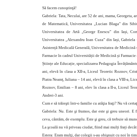
Să facem cunoştinţă!
Gabriela: Tata, Neculai, are 52 de ani, mama, Georgeta, ar
de Matematică, Universitatea „Lucian Blaga” din Sibiu,
Universitatea de Artă „George Enescu” din Iași, Cor
Universitatea „Alexandru Ioan Cuza” din Iași, Gabriela 
Asistență Medicală Generală, Universitatea de Medicină și 
Farmacie în cadrul Universității de Medicină și Farmacie di
Științe ale Educație, specializarea Pedagogia Învățământul
ani, elevă în clasa a XII-a, Liceul Teoretic Roznov, Cris
Piatra Neamț, Iuliana – 14 ani, elevă în clasa a VIII-a, Li
Roznov, Emilian – 8 ani, elev în clasa a II-a, Liceul Teo
Andrei-3 ani.
Cum e să trăieşti într-o familie cu atâţia fraţi? Nu vă certaţ
Gabriela: Nu. Este şi frumos, dar este şi greu uneori. 
ceva, cântăm, de exemplu. Este şi greu, că trebuie să mun
La şcoală nu vă priveau ciudat, fiind mai mulți frați decâ
Estera: Eram mulţi, dar colegii s-au obişnuit cu noi în tim