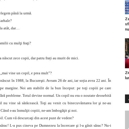
ţelegem până la urmă.
Za
riarhale?
sf
la atât, dar…
nu
ilii cu mulţi fraţi?
născut zece copii, dar patru frați au murit de mici.
Zi
l „mai vine un copil, e prea mult”?
lu
 născut în 1988, la Bucureşti. Aveam 26 de ani, iar soția avea 22 ani. În
e pe margine. Noi am stabilit de la bun început: pe toţi copiii pe care
fără probleme. Totul devine normal. Un copil nu era o noutate deosebită
il nu vine să sărăcească. Toţi au venit cu binecuvântarea lor şi ne-au
Când s-au înmulţit copiii, ne-am îmbogăţit şi noi.
pil. Cum vă descurcaţi din acest punt de vedere?
rac! L-a pus cineva pe Dumnezeu la încercare şi l-a găsit sărac? Nu-i