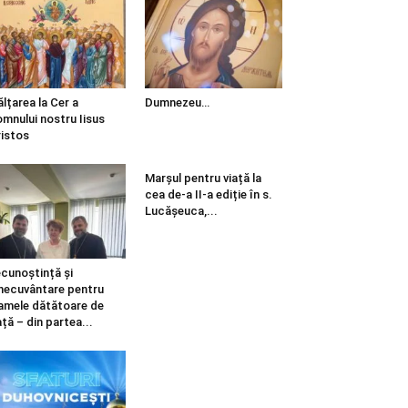
ălțarea la Cer a
Dumnezeu…
mnului nostru Iisus
istos
Marșul pentru viață la
cea de-a II-a ediție în s.
Lucășeuca,...
cunoștință și
necuvântare pentru
mele dătătoare de
ață – din partea...