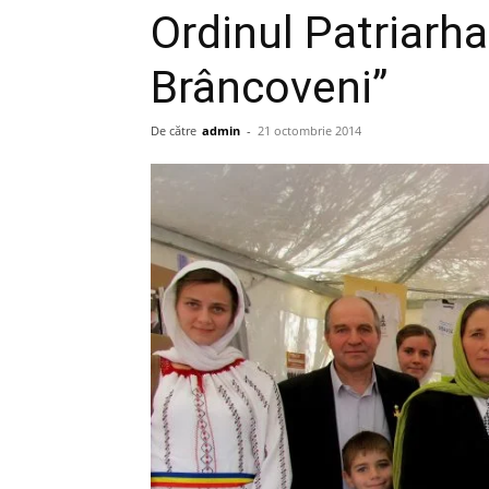
Ordinul Patriarhal
Brâncoveni”
De către
admin
-
21 octombrie 2014