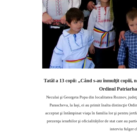
Tatăl a 13 copii: „Când s-au înmulţit copiii, n
Ordinul Patriarha
Neculai şi Georgeta Popa din localitatea Roznov, judeţu
Parascheva, la Iași, ei au primit înalta distincţie Ord
acceptat şi întâmpinat viaţa în familia lor şi pentru jertf
prezenţa ierarhilor şi oficialităților de stat care au pa
interviu fulger c