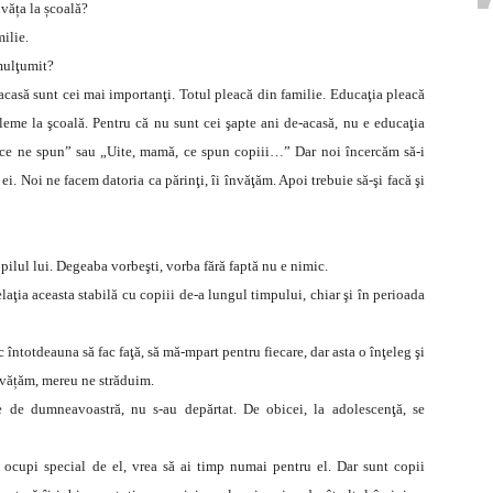
învăța la școală?
ilie.
emulţumit?
casă sunt cei mai importanţi. Totul pleacă din familie. Educaţia pleacă
leme la şcoală. Pentru că nu sunt cei şapte ani de-acasă, nu e educaţia
ă, ce ne spun” sau „Uite, mamă, ce spun copiii…” Dar noi încercăm să-i
ei. Noi ne facem datoria ca părinţi, îi învăţăm. Apoi trebuie să-şi facă şi
ilul lui. Degeaba vorbeşti, vorba fără faptă nu e nimic.
laţia aceasta stabilă cu copiii de-a lungul timpului, chiar şi în perioada
întotdeauna să fac faţă, să mă-mpart pentru fiecare, dar asta o înţeleg şi
nvățăm, mereu ne străduim.
 de dumneavoastră, nu s-au depărtat. De obicei, la adolescenţă, se
 ocupi special de el, vrea să ai timp numai pentru el. Dar sunt copii