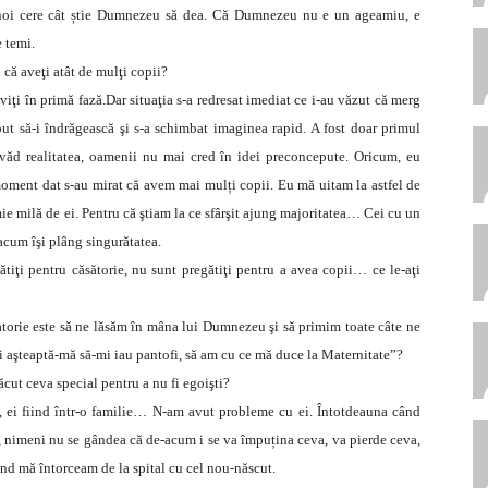
noi cere cât știe Dumnezeu să dea. Că Dumnezeu nu e un ageamiu, e
e temi.
 că aveţi atât de mulţi copii?
i în primă fază.Dar situaţia s-a redresat imediat ce i-au văzut că merg
put să-i îndrăgească şi s-a schimbat imaginea rapid. A fost doar primul
 văd realitatea, oamenii nu mai cred în idei preconcepute. Oricum, eu
moment dat s-au mirat că avem mai mulți copii. Eu mă uitam la astfel de
ie milă de ei. Pentru că ştiam la ce sfârşit ajung majoritatea… Cei cu un
i acum îşi plâng singurătatea.
tiţi pentru căsătorie, nu sunt pregătiţi pentru a avea copii… ce le-aţi
atorie este să ne lăsăm în mâna lui Dumnezeu şi să primim toate câte ne
i aşteaptă-mă să-mi iau pantofi, să am cu ce mă duce la Maternitate”?
cut ceva special pentru a nu fi egoişti?
e, ei fiind într-o familie… N-am avut probleme cu ei. Întotdeauna când
it, nimeni nu se gândea că de-acum i se va împuțina ceva, va pierde ceva,
ând mă întorceam de la spital cu cel nou-născut.