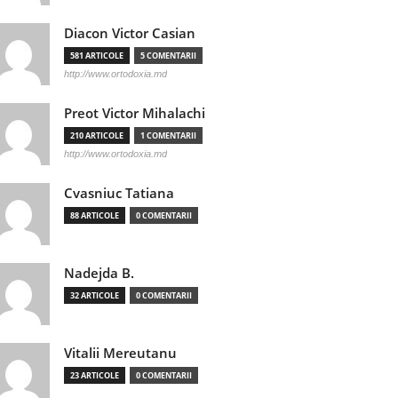
Diacon Victor Casian
581 ARTICOLE
5 COMENTARII
http://www.ortodoxia.md
Preot Victor Mihalachi
210 ARTICOLE
1 COMENTARII
http://www.ortodoxia.md
Cvasniuc Tatiana
88 ARTICOLE
0 COMENTARII
Nadejda B.
32 ARTICOLE
0 COMENTARII
Vitalii Mereutanu
23 ARTICOLE
0 COMENTARII