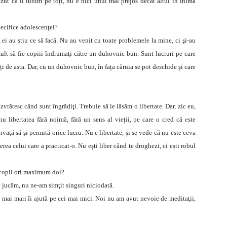
zut că îi iubim pe toți, nu e nici unul mai prejos decât altul în inima
pecifice adolescenţei?
ei au știu ce să facă. Nu au venit cu toate problemele la mine, ci şi-au
ult să fie copiii îndrumaţi către un duhovnic bun. Sunt lucruri pe care
ți de asta. Dar, cu un duhovnic bun, în fața căruia se pot deschide și care
vrătesc când sunt îngrădiţi. Trebuie să le lăsăm o libertate. Dar, zic eu,
 nu libertatea fără noimă, fără un sens al vieții, pe care o cred că este
 învaţă să-şi permită orice lucru. Nu e libertate, și se vede că nu este ceva
erea celui care a practicat-o. Nu ești liber când te droghezi, ci ești robul
un copil ori maximum doi?
e jucăm, nu ne-am simţit singuri niciodată.
ei mai mari îi ajută pe cei mai mici. Noi nu am avut nevoie de meditaţii,