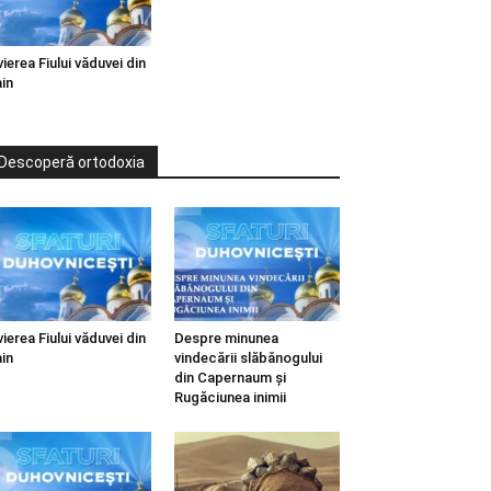
vierea Fiului văduvei din
in
Descoperă ortodoxia
vierea Fiului văduvei din
Despre minunea
in
vindecării slăbănogului
din Capernaum și
Rugăciunea inimii