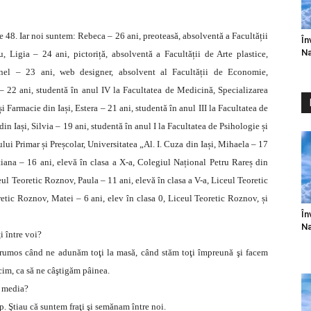
e 48. Iar noi suntem: Rebeca – 26 ani, preoteasă, absolventă a Facultății
În
Na
 Ligia – 24 ani, pictoriță, absolventă a Facultății de Arte plastice,
nel – 23 ani, web designer, absolvent al Facultății de Economie,
– 22 ani, studentă în anul IV la Facultatea de Medicină, Specializarea
Farmacie din Iași, Estera – 21 ani, studentă în anul III la Facultatea de
n Iași, Silvia – 19 ani, studentă în anul I la Facultatea de Psihologie și
ui Primar și Preșcolar, Universitatea „Al. I. Cuza din Iași, Mihaela – 17
tiana – 16 ani, elevă în clasa a X-a, Colegiul Național Petru Rareș din
ceul Teoretic Roznov, Paula – 11 ani, elevă în clasa a V-a, Liceul Teoretic
retic Roznov, Matei – 6 ani, elev în clasa 0, Liceul Teoretic Roznov, și
În
Na
i între voi?
E frumos când ne adunăm toţi la masă, când stăm toţi împreună şi facem
cim, ca să ne câştigăm pâinea.
t media?
p. Ştiau că suntem fraţi şi semănam între noi.