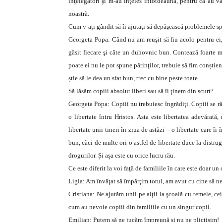
înţelegători şi m-au înţeles întotdeauna, pentru că au vă
noastră.
Cum v-ați gândit să îi ajutaţi să depăşească problemele s
Georgeta Popa: Când nu am reuşit să fiu acolo pentru ei, 
găsit fiecare şi câte un duhovnic bun. Contează foarte m
poate ei nu le pot spune părinţilor, trebuie să fim conștien
știe să le dea un sfat bun, trec cu bine peste toate.
Să lăsăm copiii absolut liberi sau să îi ţinem din scurt?
Georgeta Popa: Copiii nu trebuiesc îngrădiţi. Copiii se răz
o libertate întru Hristos. Asta este libertatea adevărată,
libertate unii tineri în ziua de astăzi – o libertate care îi
bun, căci de multe ori o astfel de libertate duce la distrug
drogurilor. Și așa este cu orice lucru rău.
Ce este diferit la voi faţă de familiile în care este doar 
Ligia: Am învăţat să împărţim totul, am avut cu cine să n
Cristiana: Ne ajutăm unii pe alţii la şcoală cu temele, c
cum au nevoie copiii din familiile cu un singur copil.
Emilian: Putem să ne jucăm împreună şi nu ne plictisim!