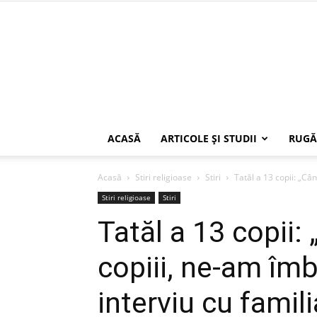
ACASĂ
ARTICOLE ŞI STUDII
RUGĂ
Acasă
Stiri religioase
Stiri
Tatăl a 13 copii: „Cân
Stiri religioase
Stiri
Tatăl a 13 copii:
copiii, ne-am îmb
interviu cu famili