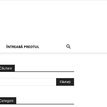
ÎNTREABĂ PREOTUL
Căutare
Categorii