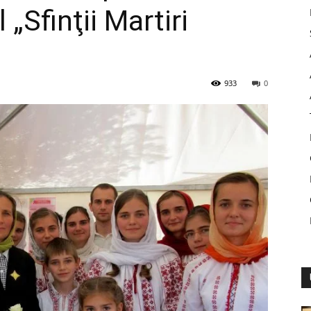
 „Sfinţii Martiri
933
0