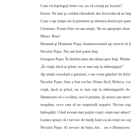
Cum vă înţelegeţi între voi, nu vă certaţi pe lucruri?
Estera: Ne mai şi certăm câteodată, dar încercăm să ne în
Cum v-aţi simţit azi la premiere şi oferirea distincţiei pat
Cristiana: Foarte bine ne-am simţit. Nu ne aşteptam chiar 
Matei: Bine!
Doamnă şi Domnule Popa, dumneavoastră aţi crescut în fam
Neculai Popa: Noi am fost patru fraţi.
Georgeta Popa: În familia mea am rămas şase fraţi. Mama a 
„În viaţă, dacă ai ţeluri, nu te mai uiţi la mărunţişuri”
Aţi simţit vreodată o greutate, v-au venit gânduri de felu
Neculai Popa: Asta a fost exclus. Prima fiică, Rebeca, s-a
viaţă, dacă ai ţeluri, nu te mai uiţi la mărunţişurile d
Dumnezeu ni-i va dărui, noi îi primim. Şi atunci am mers 
neapărat, ceva care să ne surprindă negativ. Niciun cop
îmbogăţit. Când aveam mai puţini copii, eram mai săraci! 
Lumea spune că e nevoie de mulţi bani ca să creşti un co
Neculai Popa: Ai nevoie de bani, dar… nu e Dumnezeu să