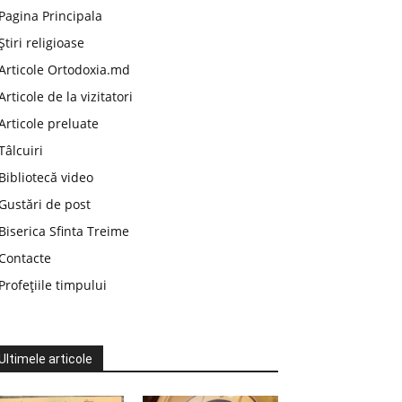
Pagina Principala
Știri religioase
Articole Ortodoxia.md
Articole de la vizitatori
Articole preluate
Tâlcuiri
Bibliotecă video
Gustări de post
Biserica Sfinta Treime
Contacte
Profețiile timpului
Ultimele articole