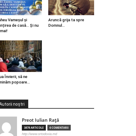
heu Vameșul și
Aruncă grija ta spre
ințirea de casă… Și nu
Domnul…
mai!
ua Învierii, să ne
minăm popoare…
Autorii noștri
Preot Iulian Raţă
3878 ARTICOLE
6 COMENTARII
http://www.ortodoxia.md