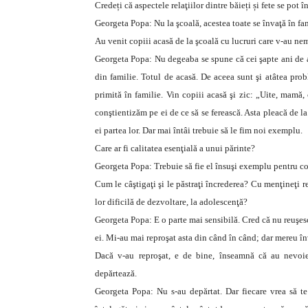
Credeți că aspectele relaţiilor dintre băieți și fete se pot 
Georgeta Popa: Nu la şcoală, acestea toate se învaţă în fam
Au venit copiii acasă de la şcoală cu lucruri care v-au n
Georgeta Popa: Nu degeaba se spune că cei şapte ani de a
din familie. Totul de acasă. De aceea sunt şi atâtea prob
primită în familie. Vin copiii acasă şi zic: „Uite, mam
conştientizăm pe ei de ce să se ferească. Asta pleacă de la 
ei partea lor. Dar mai întâi trebuie să le fim noi exemplu.
Care ar fi calitatea esenţială a unui părinte?
Georgeta Popa: Trebuie să fie el însuşi exemplu pentru cop
Cum le câştigaţi şi le păstraţi încrederea? Cu menţineţi re
lor dificilă de dezvoltare, la adolescenţă?
Georgeta Popa: E o parte mai sensibilă. Cred că nu reuşesc 
ei. Mi-au mai reproşat asta din când în când; dar mereu î
Dacă v-au reproşat, e de bine, înseamnă că au nevoie
depărtează.
Georgeta Popa: Nu s-au depărtat. Dar fiecare vrea să te