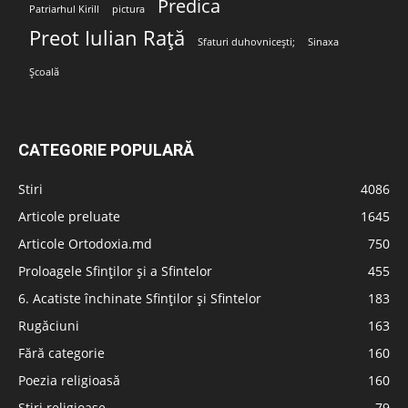
Predica
Patriarhul Kirill
pictura
Preot Iulian Rață
Sfaturi duhovnicești;
Sinaxa
Școală
CATEGORIE POPULARĂ
Stiri
4086
Articole preluate
1645
Articole Ortodoxia.md
750
Proloagele Sfinților și a Sfintelor
455
6. Acatiste închinate Sfinților și Sfintelor
183
Rugăciuni
163
Fără categorie
160
Poezia religioasă
160
Stiri religioase
79