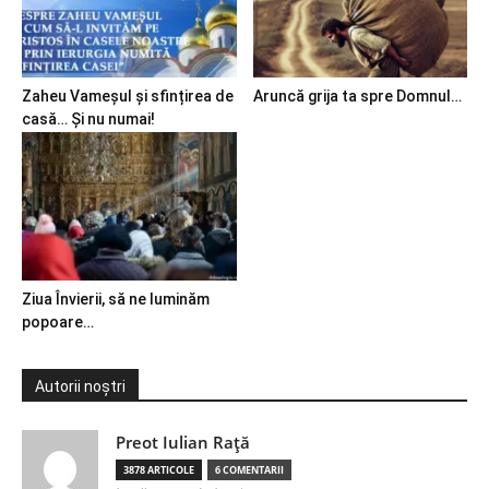
Zaheu Vameșul și sfințirea de
Aruncă grija ta spre Domnul…
casă… Și nu numai!
Ziua Învierii, să ne luminăm
popoare…
Autorii noștri
Preot Iulian Raţă
3878 ARTICOLE
6 COMENTARII