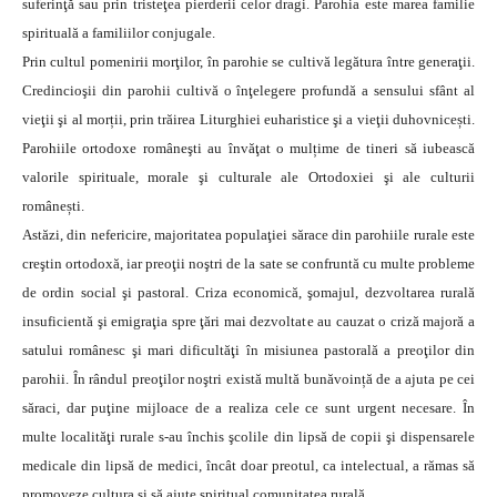
suferinţă sau prin tristeţea pierderii celor dragi. Parohia este marea familie
spirituală a familiilor conjugale.
Prin cultul pomenirii morţilor, în parohie se cultivă legătura între generaţii.
Credincioşii din parohii cultivă o înţelegere profundă a sensului sfânt al
vieţii şi al morții, prin trăirea Liturghiei euharistice şi a vieţii duhovnicești.
Parohiile ortodoxe româneşti au învăţat o mulțime de tineri să iubească
valorile spirituale, morale şi culturale ale Ortodoxiei şi ale culturii
românești.
Astăzi, din nefericire, majoritatea populaţiei sărace din parohiile rurale este
creştin ortodoxă, iar preoţii noştri de la sate se confruntă cu multe probleme
de ordin social şi pastoral. Criza economică, şomajul, dezvoltarea rurală
insuficientă şi emigraţia spre ţări mai dezvoltate au cauzat o criză majoră a
satului românesc şi mari dificultăţi în misiunea pastorală a preoţilor din
parohii. În rândul preoţilor noştri există multă bunăvoință de a ajuta pe cei
săraci, dar puţine mijloace de a realiza cele ce sunt urgent necesare. În
multe localităţi rurale s-au închis şcolile din lipsă de copii şi dispensarele
medicale din lipsă de medici, încât doar preotul, ca intelectual, a rămas să
promoveze cultura şi să ajute spiritual comunitatea rurală.