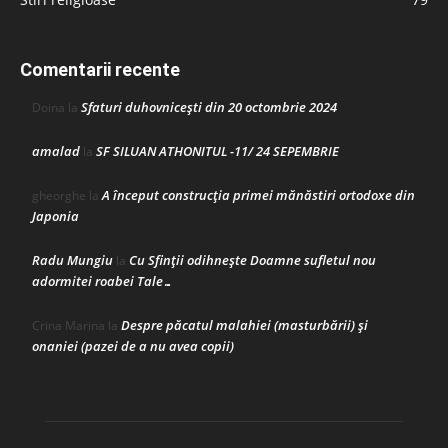
Comentarii recente
Sfaturi duhovnicești din 20 octombrie 2024
Doina
la
amalad
SF SILUAN ATHONITUL -11/ 24 SEPEMBRIE
la
A început construcţia primei mănăstiri ortodoxe din
gheorghe
la
Japonia
Radu Mungiu
Cu Sfinții odihnește Doamne sufletul nou
la
adormitei roabei Tale…
Despre păcatul malahiei (masturbării) şi
Crina Marina
la
onaniei (pazei de a nu avea copii)