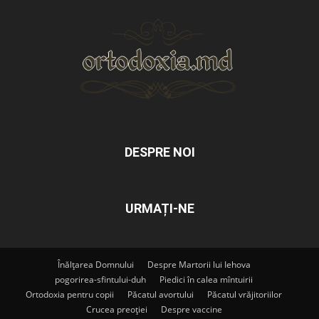
DESPRE NOI
URMAȚI-NE
Înălțarea Domnului
Despre Martorii lui Iehova
pogorirea-sfintului-duh
Piedici în calea mîntuirii
Ortodoxia pentru copii
Păcatul avortului
Păcatul vrăjitoriilor
Crucea preoției
Despre vaccine