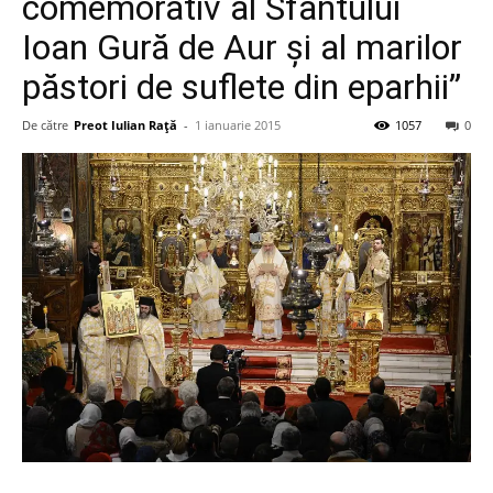
comemorativ al Sfântului
Ioan Gură de Aur şi al marilor
păstori de suflete din eparhii”
De către
Preot Iulian Raţă
-
1 ianuarie 2015
1057
0