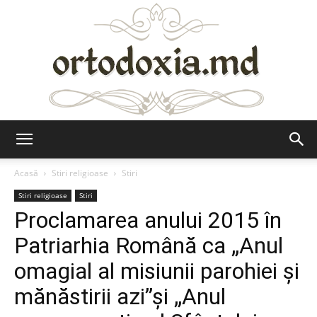
Ortodoxia.md
Acasă
Stiri religioase
Stiri
Stiri religioase
Stiri
Proclamarea anului 2015 în
Patriarhia Română ca „Anul
omagial al misiunii parohiei şi
mănăstirii azi”şi „Anul