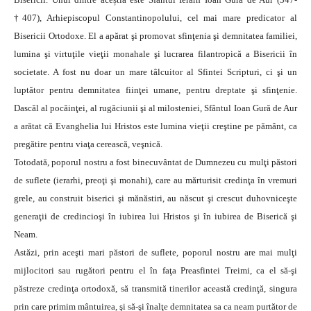
†407), Arhiepiscopul Constantinopolului, cel mai mare predicator al
Bisericii Ortodoxe. El a apărat şi promovat sfinţenia şi demnitatea familiei,
lumina şi virtuţile vieţii monahale şi lucrarea filantropică a Bisericii în
societate. A fost nu doar un mare tâlcuitor al Sfintei Scripturi, ci şi un
luptător pentru demnitatea fiinţei umane, pentru dreptate şi sfinţenie.
Dascăl al pocăinţei, al rugăciunii şi al milosteniei, Sfântul Ioan Gură de Aur
a arătat că Evanghelia lui Hristos este lumina vieţii creştine pe pământ, ca
pregătire pentru viaţa cerească, veşnică.
Totodată, poporul nostru a fost binecuvântat de Dumnezeu cu mulţi păstori
de suflete (ierarhi, preoţi şi monahi), care au mărturisit credinţa în vremuri
grele, au construit biserici şi mănăstiri, au născut şi crescut duhovniceşte
generaţii de credincioşi în iubirea lui Hristos şi în iubirea de Biserică şi
Neam.
Astăzi, prin aceşti mari păstori de suflete, poporul nostru are mai mulţi
mijlocitori sau rugători pentru el în faţa Preasfintei Treimi, ca el să-şi
păstreze credinţa ortodoxă, să transmită tinerilor această credinţă, singura
prin care primim mântuirea, şi să-şi înalţe demnitatea sa ca neam purtător de