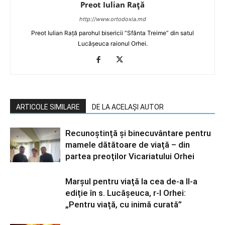
Preot Iulian Raţă
http://www.ortodoxia.md
Preot Iulian Rață parohul bisericii ”Sfânta Treime” din satul
Lucășeuca raionul Orhei.
ARTICOLE SIMILARE
DE LA ACELAȘI AUTOR
Recunoștință și binecuvântare pentru
mamele dătătoare de viață – din
partea preoților Vicariatului Orhei
Marșul pentru viață la cea de-a II-a
ediție în s. Lucășeuca, r-l Orhei:
„Pentru viață, cu inimă curată”