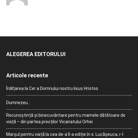
ALEGEREA EDITORULUI
Articole recente
Înălțarea la Cer a Domnului nostru Iisus Hristos
Dumnezeu…
Recunoștință și binecuvântare pentru mamele dătătoare de
viață – din partea preoților Vicariatului Orhei
Marșul pentru viață la cea de-a II-a ediție în s. Lucășeuca, r-l