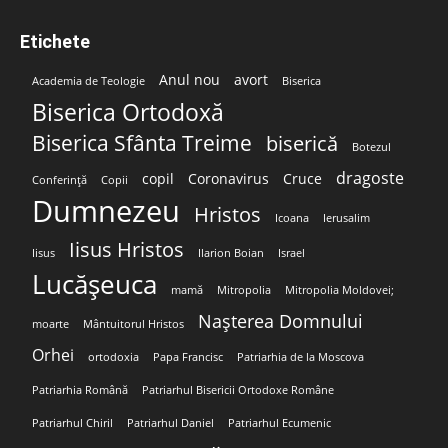
Etichete
Anul nou
avort
Academia de Teologie
Biserica
Biserica Ortodoxă
Biserica Sfânta Treime
biserică
Botezul
dragoste
copil
Coronavirus
Cruce
Conferință
Copii
Dumnezeu
Hristos
Icoana
Ierusalim
Iisus Hristos
Iisus
Ilarion Boian
Israel
Lucășeuca
mamă
Mitropolia
Mitropolia Moldovei;
Nașterea Domnului
moarte
Mântuitorul Hristos
Orhei
ortodoxia
Papa Francisc
Patriarhia de la Moscova
Patriarhia Română
Patriarhul Bisericii Ortodoxe Române
Patriarhul Chiril
Patriarhul Daniel
Patriarhul Ecumenic