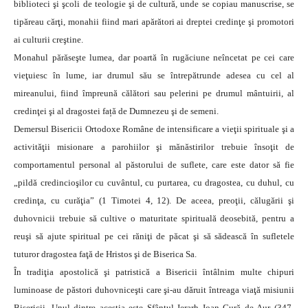
biblioteci şi şcoli de teologie şi de cultură, unde se copiau manuscrise, se
tipăreau cărţi, monahii fiind mari apărători ai dreptei credinţe şi promotori
ai culturii creştine.
Monahul părăseşte lumea, dar poartă în rugăciune neîncetat pe cei care
vieţuiesc în lume, iar drumul său se întrepătrunde adesea cu cel al
mireanului, fiind împreună călători sau pelerini pe drumul mântuirii, al
credinţei şi al dragostei față de Dumnezeu şi de semeni.
Demersul Bisericii Ortodoxe Române de intensificare a vieţii spirituale şi a
activităţii misionare a parohiilor şi mănăstirilor trebuie însoţit de
comportamentul personal al păstorului de suflete, care este dator să fie
„pildă credincioşilor cu cuvântul, cu purtarea, cu dragostea, cu duhul, cu
credinţa, cu curăţia” (1 Timotei 4, 12). De aceea, preoţii, călugării şi
duhovnicii trebuie să cultive o maturitate spirituală deosebită, pentru a
reuşi să ajute spiritual pe cei răniţi de păcat şi să sădească în sufletele
tuturor dragostea faţă de Hristos şi de Biserica Sa.
În tradiţia apostolică şi patristică a Bisericii întâlnim multe chipuri
luminoase de păstori duhovniceşti care şi-au dăruit întreaga viaţă misiunii
Bisericii. Unul dintre aceștia este Sfântul Ierarh Ioan Gură de Aur (347-