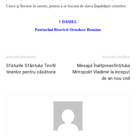
Cruce şi Înviere în istorie, pentru a se bucura de slava Împărăţiei cerurilor.
† DANIEL
Patriarhul Bisericii Ortodoxe Române
Articolul precedent
Articolul următor
Sfaturile Sfântului Teofil
Mesajul Înaltpreasfințitului
tinerilor pentru căsătorie
Mitropolit Vladimir la început
de an nou civil