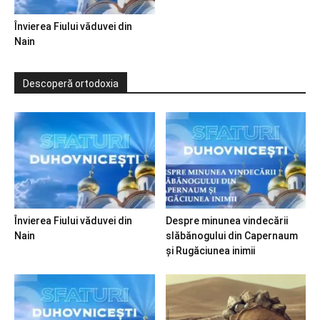
Învierea Fiului văduvei din
Nain
Descoperă ortodoxia
Învierea Fiului văduvei din
Despre minunea vindecării
Nain
slăbănogului din Capernaum
și Rugăciunea inimii