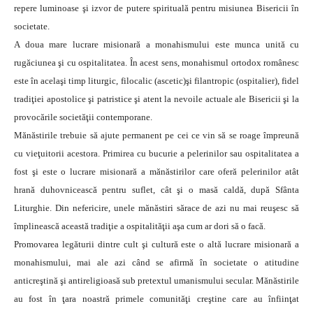
repere luminoase şi izvor de putere spirituală pentru misiunea Bisericii în
societate.
A doua mare lucrare misionară a monahismului este munca unită cu
rugăciunea şi cu ospitalitatea. În acest sens, monahismul ortodox românesc
este în acelaşi timp liturgic, filocalic (ascetic)şi filantropic (ospitalier), fidel
tradiţiei apostolice şi patristice şi atent la nevoile actuale ale Bisericii şi la
provocările societăţii contemporane.
Mănăstirile trebuie să ajute permanent pe cei ce vin să se roage împreună
cu vieţuitorii acestora. Primirea cu bucurie a pelerinilor sau ospitalitatea a
fost şi este o lucrare misionară a mănăstirilor care oferă pelerinilor atât
hrană duhovnicească pentru suflet, cât şi o masă caldă, după Sfânta
Liturghie. Din nefericire, unele mănăstiri sărace de azi nu mai reuşesc să
împlinească această tradiţie a ospitalităţii aşa cum ar dori să o facă.
Promovarea legăturii dintre cult şi cultură este o altă lucrare misionară a
monahismului, mai ale azi când se afirmă în societate o atitudine
anticreştină şi antireligioasă sub pretextul umanismului secular. Mănăstirile
au fost în ţara noastră primele comunităţi creştine care au înfiinţat