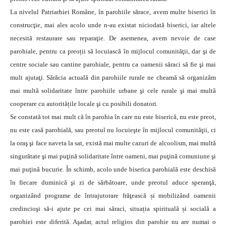
La nivelul Patriarhiei Române, în parohiile sărace, avem multe biserici în
construcţie, mai ales acolo unde n-au existat niciodată biserici, iar altele
necesită restaurare sau reparaţie. De asemenea, avem nevoie de case
parohiale, pentru ca preoții să locuiască în mijlocul comunităţii, dar şi de
centre sociale sau cantine parohiale, pentru ca oamenii săraci să fie şi mai
mult ajutaţi. Sărăcia actuală din parohiile rurale ne cheamă să organizăm
mai multă solidaritate între parohiile urbane şi cele rurale şi mai multă
cooperare cu autoritățile locale şi cu posibili donatori.
Se constată tot mai mult că în parohia în care nu este biserică, nu este preot,
nu este casă parohială, sau preotul nu locuieşte în mijlocul comunităţii, ci
la oraş şi face naveta la sat, există mai multe cazuri de alcoolism, mai multă
singurătate şi mai puţină solidaritate între oameni, mai puţină comuniune şi
mai puţină bucurie. În schimb, acolo unde biserica parohială este deschisă
în fiecare duminică şi zi de sărbătoare, unde preotul aduce speranţă,
organizând programe de întrajutorare frăţească și mobilizând oamenii
credincioşi să-i ajute pe cei mai săraci, situația spirituală și socială a
parohiei este diferită. Aşadar, actul religios din parohie nu are numai o