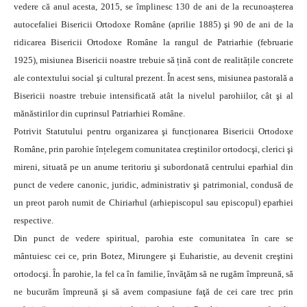
vedere că anul acesta, 2015, se împlinesc 130 de ani de la recunoașterea
autocefaliei Bisericii Ortodoxe Române (aprilie 1885) şi 90 de ani de la
ridicarea Bisericii Ortodoxe Române la rangul de Patriarhie (februarie
1925), misiunea Bisericii noastre trebuie să țină cont de realitățile concrete
ale contextului social şi cultural prezent. În acest sens, misiunea pastorală a
Bisericii noastre trebuie intensificată atât la nivelul parohiilor, cât şi al
mănăstirilor din cuprinsul Patriarhiei Române.
Potrivit Statutului pentru organizarea şi funcționarea Bisericii Ortodoxe
Române, prin parohie înțelegem comunitatea creştinilor ortodocşi, clerici şi
mireni, situată pe un anume teritoriu şi subordonată centrului eparhial din
punct de vedere canonic, juridic, administrativ şi patrimonial, condusă de
un preot paroh numit de Chiriarhul (arhiepiscopul sau episcopul) eparhiei
respective.
Din punct de vedere spiritual, parohia este comunitatea în care se
mântuiesc cei ce, prin Botez, Mirungere şi Euharistie, au devenit creştini
ortodocşi. În parohie, la fel ca în familie, învăţăm să ne rugăm împreună, să
ne bucurăm împreună şi să avem compasiune faţă de cei care trec prin