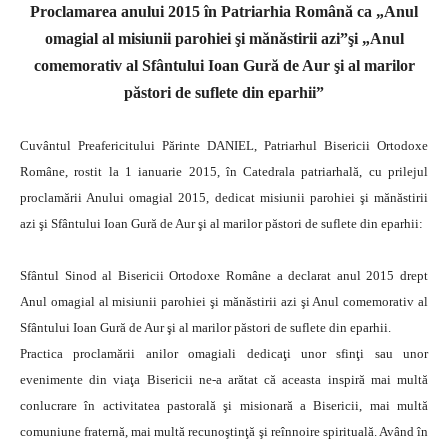
Proclamarea anului 2015 în Patriarhia Română ca „Anul
omagial al misiunii parohiei şi mănăstirii azi”şi „Anul
comemorativ al Sfântului Ioan Gură de Aur şi al marilor
păstori de suflete din eparhii”
Cuvântul Preafericitului Părinte DANIEL, Patriarhul Bisericii Ortodoxe
Române, rostit la 1 ianuarie 2015, în Catedrala patriarhală, cu prilejul
proclamării Anului omagial 2015, dedicat misiunii parohiei şi mănăstirii
azi şi Sfântului Ioan Gură de Aur şi al marilor păstori de suflete din eparhii:
Sfântul Sinod al Bisericii Ortodoxe Române a declarat anul 2015 drept
Anul omagial al misiunii parohiei şi mănăstirii azi şi Anul comemorativ al
Sfântului Ioan Gură de Aur şi al marilor păstori de suflete din eparhii.
Practica proclamării anilor omagiali dedicaţi unor sfinţi sau unor
evenimente din viaţa Bisericii ne-a arătat că aceasta inspiră mai multă
conlucrare în activitatea pastorală şi misionară a Bisericii, mai multă
comuniune fraternă, mai multă recunoştinţă şi reînnoire spirituală. Având în