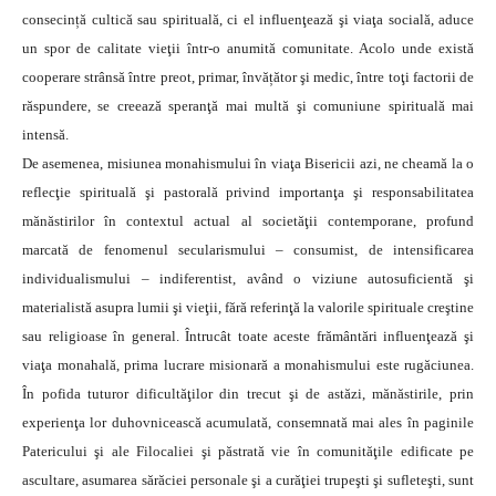
consecință cultică sau spirituală, ci el influenţează şi viaţa socială, aduce
un spor de calitate vieţii într-o anumită comunitate. Acolo unde există
cooperare strânsă între preot, primar, învățător şi medic, între toţi factorii de
răspundere, se creează speranţă mai multă şi comuniune spirituală mai
intensă.
De asemenea, misiunea monahismului în viaţa Bisericii azi, ne cheamă la o
reflecţie spirituală şi pastorală privind importanţa şi responsabilitatea
mănăstirilor în contextul actual al societăţii contemporane, profund
marcată de fenomenul secularismului – consumist, de intensificarea
individualismului – indiferentist, având o viziune autosuficientă şi
materialistă asupra lumii şi vieţii, fără referinţă la valorile spirituale creştine
sau religioase în general. Întrucât toate aceste frământări influenţează şi
viaţa monahală, prima lucrare misionară a monahismului este rugăciunea.
În pofida tuturor dificultăţilor din trecut şi de astăzi, mănăstirile, prin
experienţa lor duhovnicească acumulată, consemnată mai ales în paginile
Patericului şi ale Filocaliei şi păstrată vie în comunităţile edificate pe
ascultare, asumarea sărăciei personale şi a curăţiei trupeşti şi sufleteşti, sunt