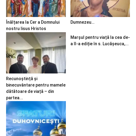
Înălțarea la Cer a Domnului
Dumnezeu…
nostru Iisus Hristos
Marșul pentru viață la cea de-
a II-a ediție în s. Lucășeuca,...
Recunoștință și
binecuvântare pentru mamele
dătătoare de viață – din
partea...