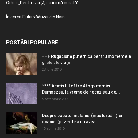
Orhei: „Pentru viață, cu inimă curată”
Învierea Fiului văduvei din Nain
POSTĂRI POPULARE
+++ Rugăciune puternică pentru momentele
grele ale vieţii
28 iulie 2010
**** Acatistul către Atotputernicul
Dumnezeu, la vreme de necaz sau de...
5 octombrie 2010
Despre păcatul malahiei (masturbării) şi
onaniei (pazei de a nu avea...
15 aprilie 2010