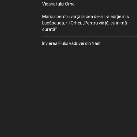
Vicariatului Orhei
Marșul pentru viață la cea de-a II-a ediție în s.
Lucășeuca, r-l Orhei: „Pentru viață, cu inimă
curată”
Învierea Fiului văduvei din Nain