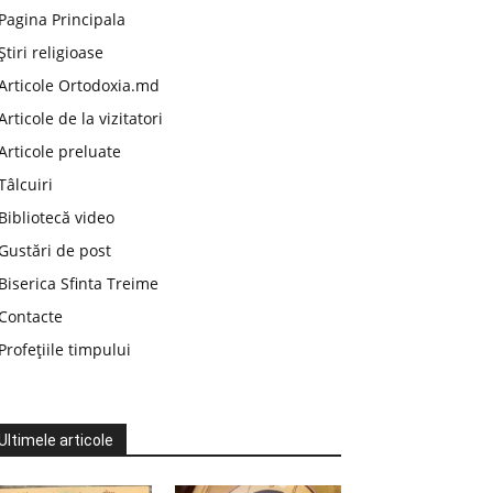
Pagina Principala
Știri religioase
Articole Ortodoxia.md
Articole de la vizitatori
Articole preluate
Tâlcuiri
Bibliotecă video
Gustări de post
Biserica Sfinta Treime
Contacte
Profețiile timpului
Ultimele articole