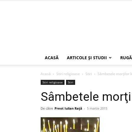
ACASĂ
ARTICOLE ŞI STUDII
RUGĂ
Acasă
Stiri religioase
Stiri
Sâmbetele morţilor î
Stiri religioase
Stiri
Sâmbetele morţil
De către
Preot Iulian Raţă
-
5 martie 2015