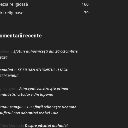
ezia religioasă
160
iri religioase
79
omentarii recente
Sfaturi duhovnicești din 20 octombrie
Doina
la
2024
amalad
SF SILUAN ATHONITUL -11/ 24
la
SEPEMBRIE
A început construcţia primei
gheorghe
la
mănăstiri ortodoxe din Japonia
Radu Mungiu
Cu Sfinții odihnește Doamne
la
sufletul nou adormitei roabei Tale…
Despre păcatul malahiei
Crina Marina
la