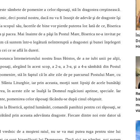
este sâmbete de pomenire a celor răposaţi, stă în dragostea creştinească.
ic, deci postul nostru, dacă nu va fi însoţit de adevăr şi de dragoste îşi
a scopul său, facerile de bine vor pierde puterea lor. Iată de ce, Biserica
tea şi pacea. Mai înainte de a păşi în Postul Mare, Biserica ne-a invitat pe
În
Do
tăm că suntem într-o legătură neîntreruptă a dragostei şi bunei înţelegeri
Hr
u cei ce se află în dureri.
runca întemeietorului nostru Iisus Hristos, de a ne iubi unii pe alţii,
saţi, alegând în acest scop, a 2-a, a 3-a, şi a 4-a sâmbătă din Postul
 pomenire, stă în faptul că în alte zile de pe parcursul Postului Mare, cu
Sfânta Liturghie, iar prin aceasta, morţii sunt lipsiţi de acele bunătăţi
ea, în aceste zile se înalţă la Domnul rugăciuni aprinse, speciale. Iar
Re
nte, pomenirea celor răposaţi făcându-se după cinul obişnuit.
bi
ma
vin la Biserică, aprind lumânări, comandă panihizi pentru cei răposaţi, se
vi
rătând prin aceasta adevărata dragoste. Fiecare dintre noi este dator să
 vrednic de a moşteni raiul, nu se va mai putea ruga pentru sine lui
 cei ce sunt bineplăcuţi lui Dumnezeu. Dacă aici pe pământ, noi putem