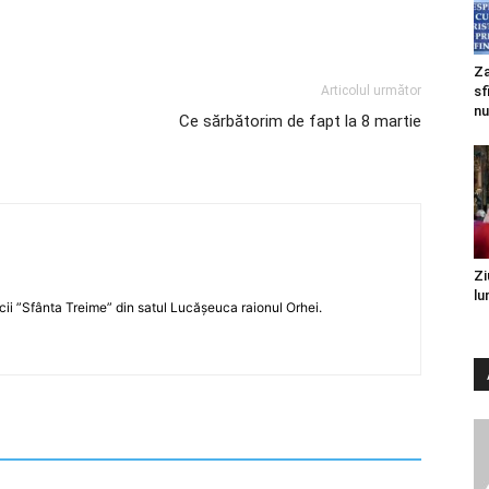
Za
Articolul următor
sf
nu
Ce sărbătorim de fapt la 8 martie
Zi
lu
icii ”Sfânta Treime” din satul Lucășeuca raionul Orhei.