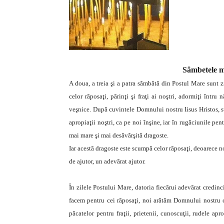
Sâmbetele m
A doua, a treia şi a patra sâmbătă din Postul Mare sunt 
celor răposaţi, părinţi şi fraţi ai noştri, adormiţi întru n
veşnice. După cuvintele Domnului nostru Iisus Hristos, 
apropiaţii noştri, ca pe noi înşine, iar în rugăciunile pent
mai mare şi mai desăvârşită dragoste.
Iar acestă dragoste este scumpă celor răposaţi, deoarece no
de ajutor, un adevărat ajutor.
În zilele Postului Mare, datoria fiecărui adevărat credinci
facem pentru cei răposaţi, noi arătăm Domnului nostru 
păcatelor pentru fraţii, prietenii, cunoscuţii, rudele ap