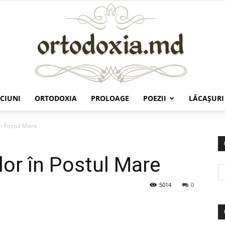
CIUNI
ORTODOXIA
PROLOAGE
POEZII
LĂCAŞURI
Ortodoxia.md
n Postul Mare
or în Postul Mare
5014
0