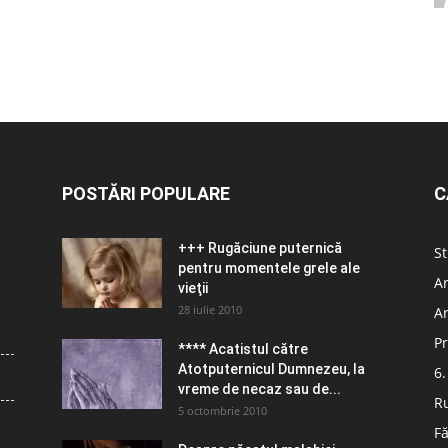
POSTĂRI POPULARE
C
+++ Rugăciune puternică
St
pentru momentele grele ale
Ar
vieţii
28 iulie 2010
Ar
Pr
**** Acatistul către
Atotputernicul Dumnezeu, la
6.
vreme de necaz sau de...
R
5 octombrie 2010
Fă