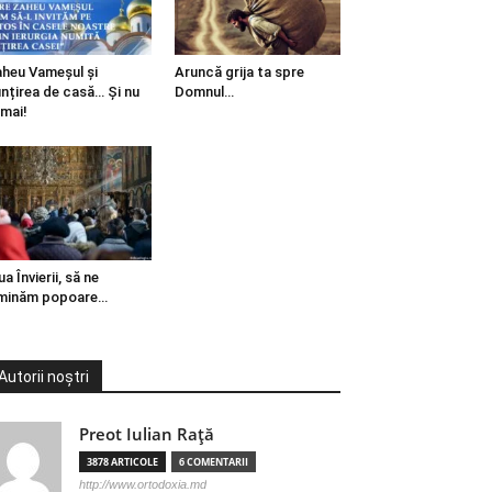
heu Vameșul și
Aruncă grija ta spre
ințirea de casă… Și nu
Domnul…
mai!
ua Învierii, să ne
minăm popoare…
Autorii noștri
Preot Iulian Raţă
3878 ARTICOLE
6 COMENTARII
http://www.ortodoxia.md