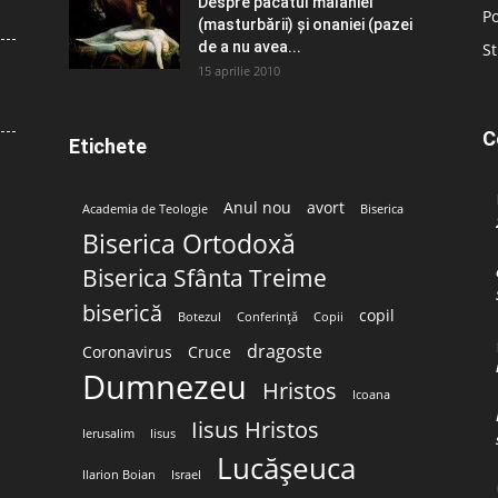
Despre păcatul malahiei
Po
(masturbării) şi onaniei (pazei
de a nu avea...
St
15 aprilie 2010
C
Etichete
Anul nou
avort
Academia de Teologie
Biserica
Biserica Ortodoxă
Biserica Sfânta Treime
biserică
copil
Botezul
Conferință
Copii
dragoste
Coronavirus
Cruce
Dumnezeu
Hristos
Icoana
Iisus Hristos
Ierusalim
Iisus
Lucășeuca
Ilarion Boian
Israel