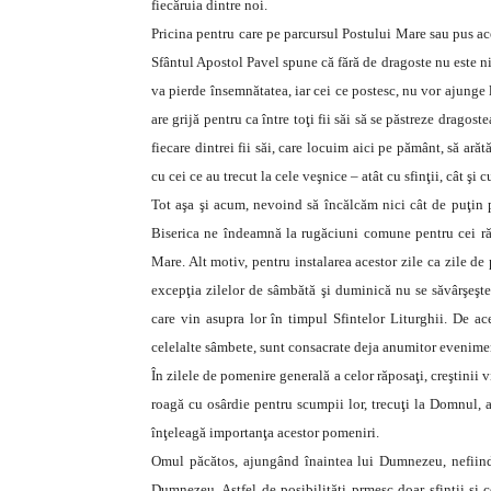
fiecăruia dintre noi.
Pricina pentru care pe parcursul Postului Mare sau pus ac
Sfântul Apostol Pavel spune că fără de dragoste nu este nim
va pierde însemnătatea, iar cei ce postesc, nu vor ajunge l
are grijă pentru ca între toţi fii săi să se păstreze dragos
fiecare dintrei fii săi, care locuim aici pe pământ, să ară
cu cei ce au trecut la cele veşnice – atât cu sfinţii, cât şi c
Tot aşa şi acum, nevoind să încălcăm nici cât de puţin po
Biserica ne îndeamnă la rugăciuni comune pentru cei răpo
Mare. Alt motiv, pentru instalarea acestor zile ca zile de
excepţia zilelor de sâmbătă şi duminică nu se săvârşeşte 
care vin asupra lor în timpul Sfintelor Liturghii. De ace
celelalte sâmbete, sunt consacrate deja anumitor evenime
În zilele de pomenire generală a celor răposaţi, creştinii 
roagă cu osârdie pentru scumpii lor, trecuţi la Domnul, a
înţeleagă importanţa acestor pomeniri.
Omul păcătos, ajungând înaintea lui Dumnezeu, nefiind
Dumnezeu. Astfel de posibilităţi prmesc doar sfinţii şi