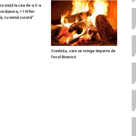
u viață la cea de-a II-a
 Lucășeuca, r-l Orhei:
ă, cu inimă curată”
Credința, care se stinge departe de
focul Bisericii