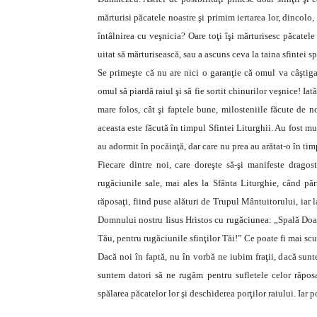
mărturisi păcatele noastre şi primim iertarea lor, dincolo, 
întâlnirea cu veşnicia? Oare toţi îşi mărturisesc păcatel
uitat să mărturisească, sau a ascuns ceva la taina sfintei s
Se primeşte că nu are nici o garanţie că omul va câştiga
omul să piardă raiul şi să fie sortit chinurilor veşnice! Ia
mare folos, cât şi faptele bune, milosteniile făcute de 
aceasta este făcută în timpul Sfintei Liturghii. Au fost mul
au adormit în pocăinţă, dar care nu prea au arătat-o în tim
Fiecare dintre noi, care doreşte să-şi manifeste dragos
rugăciunile sale, mai ales la Sfânta Liturghie, când părt
răposaţi, fiind puse alături de Trupul Mântuitorului, iar l
Domnului nostru Iisus Hristos cu rugăciunea: „Spală Doam
Tău, pentru rugăciunile sfinţilor Tăi!” Ce poate fi mai s
Dacă noi în faptă, nu în vorbă ne iubim fraţii, dacă sunt
suntem datori să ne rugăm pentru sufletele celor răposa
spălarea păcatelor lor şi deschiderea porţilor raiului. Iar p