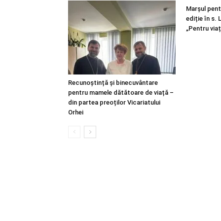
Marșul pentr
ediție în s.
„Pentru viaț
Recunoștință și binecuvântare
pentru mamele dătătoare de viață –
din partea preoților Vicariatului
Orhei