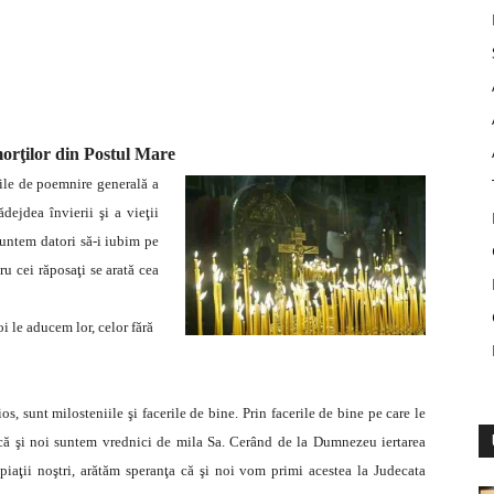
orţilor
din Postul Mare
zile de poemnire generală a
ădejdea învierii şi a vieţii
suntem datori să-i iubim pe
ru cei răposaţi se arată cea
i le aducem lor, celor fără
os, sunt milosteniile şi facerile de bine. Prin facerile de bine pe care le
că şi noi suntem vrednici de mila Sa. Cerând de la Dumnezeu iertarea
ropiaţii noştri, arătăm speranţa că şi noi vom primi acestea la Judecata