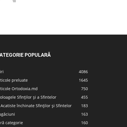
ATEGORIE POPULARĂ
iri
4086
ticole preluate
1645
ticole Ortodoxia.md
750
oloagele Sfinților și a Sfintelor
455
 Acatiste închinate Sfinților și Sfintelor
183
ugăciuni
163
ră categorie
160