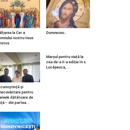
ălțarea la Cer a
Dumnezeu…
mnului nostru Iisus
istos
Marșul pentru viață la
cea de-a II-a ediție în s.
Lucășeuca,...
cunoștință și
necuvântare pentru
mele dătătoare de
ață – din partea...