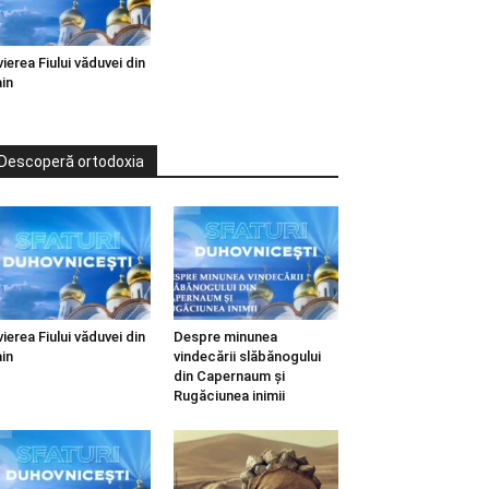
vierea Fiului văduvei din
in
Descoperă ortodoxia
vierea Fiului văduvei din
Despre minunea
in
vindecării slăbănogului
din Capernaum și
Rugăciunea inimii