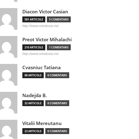
Diacon Victor Casian
581 ARTICOLE
5 COMENTARII
http://www.ortodoxia.md
Preot Victor Mihalachi
210 ARTICOLE
1 COMENTARII
http://www.ortodoxia.md
Cvasniuc Tatiana
88 ARTICOLE
0 COMENTARII
Nadejda B.
32 ARTICOLE
0 COMENTARII
Vitalii Mereutanu
23 ARTICOLE
0 COMENTARII