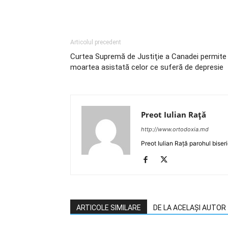
Articolul precedent
Curtea Supremă de Justiţie a Canadei permite
moartea asistată celor ce suferă de depresie
Preot Iulian Raţă
http://www.ortodoxia.md
Preot Iulian Rață parohul biser
ARTICOLE SIMILARE
DE LA ACELAȘI AUTOR