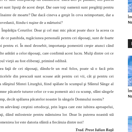
ei sunt lipsiţi de acest drept. Dar oare toţi oamenii sunt pregătiţi pentru
e înainte de moarte? Dar dacă cineva a greşit în ceva neimportant, dar a
În
Na
povedanii, fiindu-i ruşine de a mărturisi?
 Împărăţia Cerurilor. Doar şi cel mai mic păcat poate duce la aceea ca
tă de ce panihida, rugăciunea personală pentru cei răposaţi, sunt de foarte
noi pentru ei. În mod deosebit, importanţa pomenirii creşte atunci când
te arătări a celor răposaţi, care confirmă acest lucru. Mulţi dintre cei ce
pul vieţii au fost eliberaţi, primind odihnă.
tea faţă de cei răposaţi, dându-le un real folos, poate să o facă prin
icelele din prescură sunt scoase atât pentru cei vii, cât şi pentru cei
a sfârşitul Sfintei Liturghii, fiind spălate în scumpul şi Sfântul Sânge al
În
ne păcatele tuturor celor ce s-au pomenit aici cu scump, sfânt sângele
Na
cump, decât spălarea păcatelor noastre în sângele Domnului nostru?
em adevăraţi creştini ortodocşi, prin legea care este iubirea aproapelui,
ţi, dând milostenie pentru mântuirea lor. Doar în puterea noastră stă
omenirea lor este datoria sfântă a fiecăruia dintre noi!
Trad. Preot Iulian Raţă