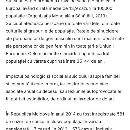
Suicidul este o problemă gravă de sănătate publică în
Europa, având o rată medie de 13,9 cazuri la 100000
populație (Organizaţia Mondială a Sănătăţii, 2013).
Suicidul afectează persoane de toate vârstele, din toate
culturile şi grupurile de populaţie. Ratele de sinucidere
ale persoanelor de gen masculin sunt mai mari decât cele
ale persoanelor de gen feminin în toate ţările Uniunii
Europene. Cele mai multe sinucideri apar în cadrul
populaţiei cu vârsta cuprinsă între 35-44 de ani.
Impactul psihologic şi social al suicidului asupra familiei
şi comunităţii este enorm, iar costurile economice
asociate anual cu decesul sau leziunile autoprovocate ar
fi, potrivit estimărilor, de ordinul miliardelor de dolari.
În Republica Moldova în anul 2014 au fost înregistrate 581
de cazuri de suicid, inclusiv populația în vârsta
pensionară 117 cazuri, în 2013 – 576 cazuri, inclusiv