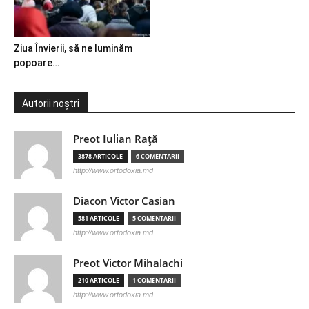
Ziua Învierii, să ne luminăm
popoare…
Autorii noștri
Preot Iulian Raţă
3878 ARTICOLE
6 COMENTARII
http://www.ortodoxia.md
Diacon Victor Casian
581 ARTICOLE
5 COMENTARII
http://www.ortodoxia.md
Preot Victor Mihalachi
210 ARTICOLE
1 COMENTARII
http://www.ortodoxia.md