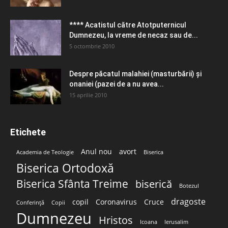
**** Acatistul către Atotputernicul
Dumnezeu, la vreme de necaz sau de...
5 octombrie 2010
Despre păcatul malahiei (masturbării) şi
onaniei (pazei de a nu avea...
15 aprilie 2010
Etichete
Anul nou
avort
Academia de Teologie
Biserica
Biserica Ortodoxă
Biserica Sfânta Treime
biserică
Botezul
dragoste
copil
Coronavirus
Cruce
Conferință
Copii
Dumnezeu
Hristos
Icoana
Ierusalim