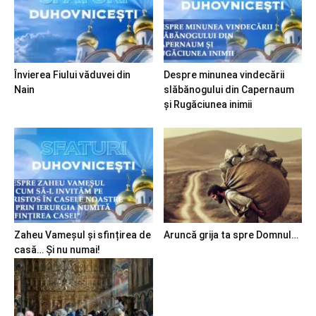
Învierea Fiului văduvei din
Despre minunea vindecării
Nain
slăbănogului din Capernaum
și Rugăciunea inimii
Zaheu Vameșul și sfințirea de
Aruncă grija ta spre Domnul…
casă… Și nu numai!