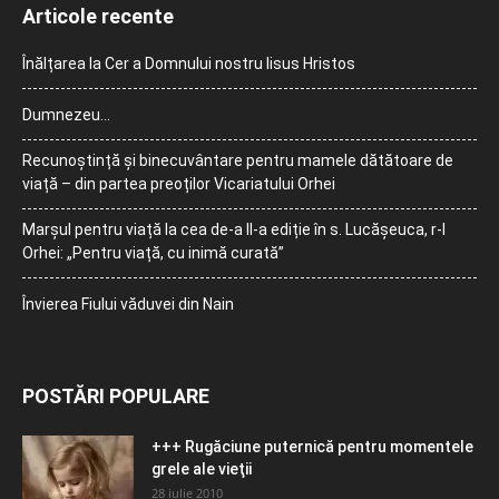
Articole recente
Înălțarea la Cer a Domnului nostru Iisus Hristos
Dumnezeu…
Recunoștință și binecuvântare pentru mamele dătătoare de
viață – din partea preoților Vicariatului Orhei
Marșul pentru viață la cea de-a II-a ediție în s. Lucășeuca, r-l
Orhei: „Pentru viață, cu inimă curată”
Învierea Fiului văduvei din Nain
POSTĂRI POPULARE
+++ Rugăciune puternică pentru momentele
grele ale vieţii
28 iulie 2010