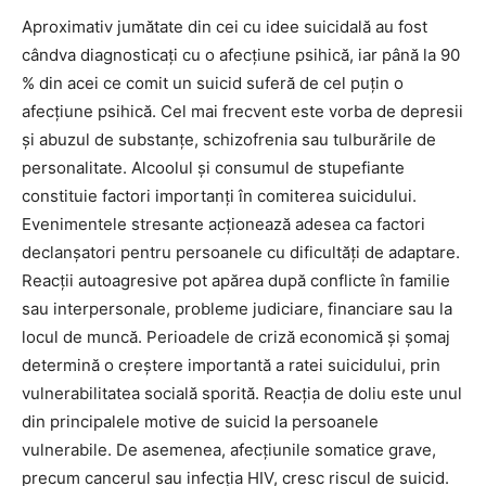
Aproximativ jumătate din cei cu idee suicidală au fost
cândva diagnosticaţi cu o afecţiune psihică, iar până la 90
% din acei ce comit un suicid suferă de cel puţin o
afecţiune psihică. Cel mai frecvent este vorba de depresii
şi abuzul de substanţe, schizo­frenia sau tulburările de
personalitate. Alcoolul şi consumul de stupefiante
constituie factori importanţi în comiterea suicidului.
Evenimentele stresante acţionează adesea ca factori
declanșatori pentru persoanele cu dificultăţi de adaptare.
Reacţii autoagresive pot apărea după conflicte în familie
sau interpersonale, probleme judiciare, financiare sau la
locul de muncă. Perioadele de criză economică şi şomaj
determină o creştere importantă a ratei suicidului, prin
vulnerabilitatea socială sporită. Reacţia de doliu este unul
din principalele motive de suicid la persoanele
vulnerabile. De asemenea, afecţiunile somatice grave,
precum cancerul sau infecţia HIV, cresc riscul de suicid.