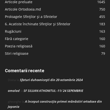
Articole preluate
1645
Articole Ortodoxia.md
750
Proloagele Sfinților și a Sfintelor
455
6. Acatiste închinate Sfinților și Sfintelor
183
Rugăciuni
163
Fără categorie
160
Poezia religioasă
160
Stiri religioase
79
Comentarii recente
Sfaturi duhovnicești din 20 octombrie 2024
Doina
la
amalad
SF SILUAN ATHONITUL -11/ 24 SEPEMBRIE
la
A început construcţia primei mănăstiri ortodoxe din
gheorghe
la
Japonia