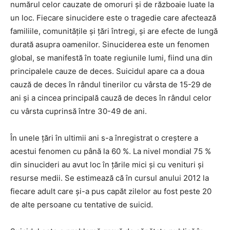
numărul celor cauzate de omoruri și de războaie luate la
un loc. Fiecare sinucidere este o tragedie care afectează
familiile, comunitățile și țări întregi, și are efecte de lungă
durată asupra oamenilor. Sinuciderea este un fenomen
global, se manifestă în toate regiunile lumi, fiind una din
principalele cauze de deces. Suicidul apare ca a doua
cauză de deces în rândul tinerilor cu vârsta de 15-29 de
ani și a cincea principală cauză de deces în rândul celor
cu vârsta cuprinsă între 30-49 de ani.
În unele ţări în ultimii ani s-a înregistrat o creştere a
acestui fenomen cu până la 60 %. La nivel mondial 75 %
din sinucideri au avut loc în țările mici și cu venituri și
resurse medii. Se estimează că în cursul anului 2012 la
fiecare adult care și-a pus capăt zilelor au fost peste 20
de alte persoane cu tentative de suicid.