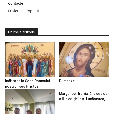
Contacte
Profețiile timpului
Ultimele articole
Înălțarea la Cer a Domnului
Dumnezeu…
nostru Iisus Hristos
Marșul pentru viață la cea de-
a II-a ediție în s. Lucășeuca,...