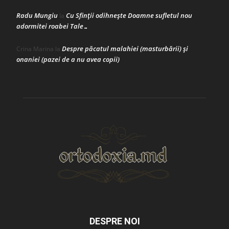
Radu Mungiu
Cu Sfinții odihnește Doamne sufletul nou
la
adormitei roabei Tale…
Despre păcatul malahiei (masturbării) şi
Crina Marina
la
onaniei (pazei de a nu avea copii)
DESPRE NOI