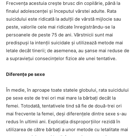
Frecvenţa acestuia creşte brusc din copilărie, până la
finalul adolescenţei şi începutul vârstei adulte. Rata
suicidului este ridicată la adulţii de vârstă mijlocie sau
peste, valorile cele mai ridicate înregistrându-se la
persoanele de peste 75 de ani. Vârstnicii sunt mai
predispuşi la intenţii suicidale şi utilizează metode mai
letale decât tinerii; de asemenea, au şanse mai reduse de
a supravieţui consecinţelor fizice ale unei tentative.
Diferenţe pe sexe
În medie, în aproape toate statele globului, rata suicidului
pe sexe este de trei ori mai mare la bărbaţi decât la
femei. Totodată, tentativele tind să fie de două-trei ori
mai frecvente la femei, deşi diferenţele dintre sexe s-au
redus în ultimii ani. Explicaţia disproporţiilor rezidă în
utilizarea de către bărbaţi a unor metode cu letalitate mai