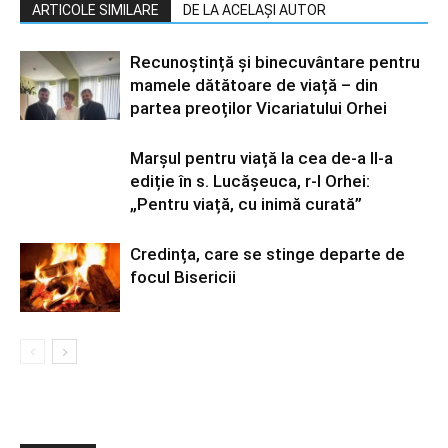
ARTICOLE SIMILARE
DE LA ACELAȘI AUTOR
Recunoștință și binecuvântare pentru
mamele dătătoare de viață – din
partea preoților Vicariatului Orhei
Marșul pentru viață la cea de-a II-a
ediție în s. Lucășeuca, r-l Orhei:
„Pentru viață, cu inimă curată”
Credința, care se stinge departe de
focul Bisericii