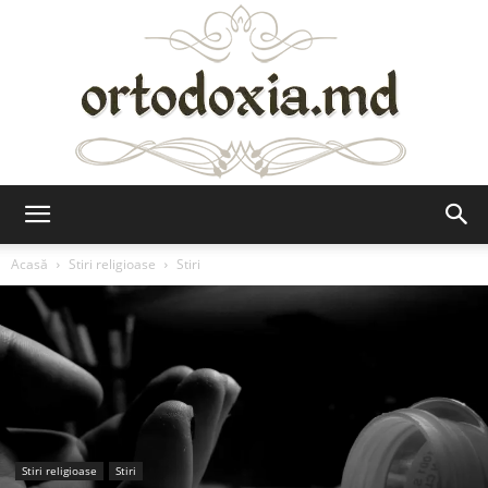
Ortodoxia.md
Acasă
Stiri religioase
Stiri
Stiri religioase
Stiri