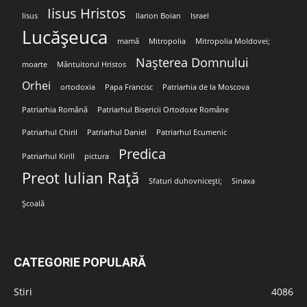
Iisus Hristos
Iisus
Ilarion Boian
Israel
Lucășeuca
mamă
Mitropolia
Mitropolia Moldovei;
Nașterea Domnului
moarte
Mântuitorul Hristos
Orhei
ortodoxia
Papa Francisc
Patriarhia de la Moscova
Patriarhia Română
Patriarhul Bisericii Ortodoxe Române
Patriarhul Chiril
Patriarhul Daniel
Patriarhul Ecumenic
Predica
Patriarhul Kirill
pictura
Preot Iulian Rață
Sfaturi duhovnicești;
Sinaxa
Școală
CATEGORIE POPULARĂ
Stiri
4086