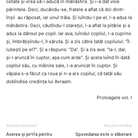
cetate și vrea să-i aducă în mănăstire. Și i-a dat voie
părintele. Deci, ducăndu-se, fratele a aflat că doi dintr-
înșii au răposat, iar unul trăia. Și luîndu-l pe el, l-a adus la
mănăstire. Deci, căutîndu-l starețul, l-a aflat la pitărie și a
adus la dănsul pe copil. Iar ava, luîndul copilul, l-a cuprins
și, îmbrățișîndu-l, îl săruta. Și a zis către tatăl copilului: ”Îl
iubești pe el?”. Și a răspuns: ”Da”. Și a zis ava: ”Ia-l, dar,
și-l aruncă în cuptor, așa cum arde”. Și acela luînd în dată
copilul său, cu mâinile sale, l-a aruncat în cuptor. Și
văpaia s-a făcut ca roua și n-a ars copilul, că tatăi său
dobîndise credința lui Avraam.
Proloagele vol. I
Articolul precedent
Articolul următor
Averea și jertfa pentru
Spovedania este o eliberare