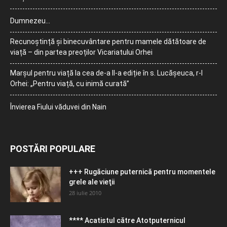
Dumnezeu…
Recunoștință și binecuvântare pentru mamele dătătoare de
viață – din partea preoților Vicariatului Orhei
Marșul pentru viață la cea de-a II-a ediție în s. Lucășeuca, r-l
Orhei: „Pentru viață, cu inimă curată”
Învierea Fiului văduvei din Nain
POSTĂRI POPULARE
+++ Rugăciune puternică pentru momentele
grele ale vieţii
28 iulie 2010
**** Acatistul către Atotputernicul