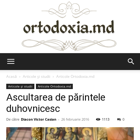
Ortodoxia.md
Acasă
Articole şi studii
Articole Ortodoxia.md
Articole şi studii
Articole Ortodoxia.md
Ascultarea de părintele
duhovnicesc
De către
Diacon Victor Casian
-
26 februarie 2016
1113
0