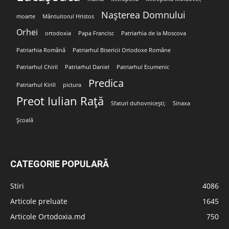
Nașterea Domnului
moarte
Mântuitorul Hristos
Orhei
ortodoxia
Papa Francisc
Patriarhia de la Moscova
Patriarhia Română
Patriarhul Bisericii Ortodoxe Române
Patriarhul Chiril
Patriarhul Daniel
Patriarhul Ecumenic
Predica
Patriarhul Kirill
pictura
Preot Iulian Rață
Sfaturi duhovnicești;
Sinaxa
Școală
CATEGORIE POPULARĂ
Stiri
4086
Articole preluate
1645
Articole Ortodoxia.md
750