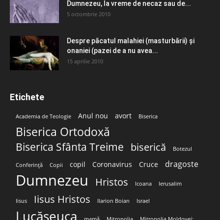
Dumnezeu, la vreme de necaz sau de...
5 octombrie 2010
Despre păcatul malahiei (masturbării) şi
onaniei (pazei de a nu avea...
15 aprilie 2010
Etichete
Anul nou
avort
Academia de Teologie
Biserica
Biserica Ortodoxă
Biserica Sfânta Treime
biserică
Botezul
dragoste
copil
Coronavirus
Cruce
Conferință
Copii
Dumnezeu
Hristos
Icoana
Ierusalim
Iisus Hristos
Iisus
Ilarion Boian
Israel
Lucășeuca
mamă
Mitropolia
Mitropolia Moldovei;