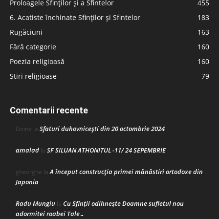
Proloagele Sfinților și a Sfintelor
455
6. Acatiste închinate Sfinților și Sfintelor
183
Rugăciuni
163
Fără categorie
160
Poezia religioasă
160
Stiri religioase
79
Comentarii recente
Sfaturi duhovnicești din 20 octombrie 2024
Doina
la
amalad
SF SILUAN ATHONITUL -11/ 24 SEPEMBRIE
la
A început construcţia primei mănăstiri ortodoxe din
gheorghe
la
Japonia
Radu Mungiu
Cu Sfinții odihnește Doamne sufletul nou
la
adormitei roabei Tale…