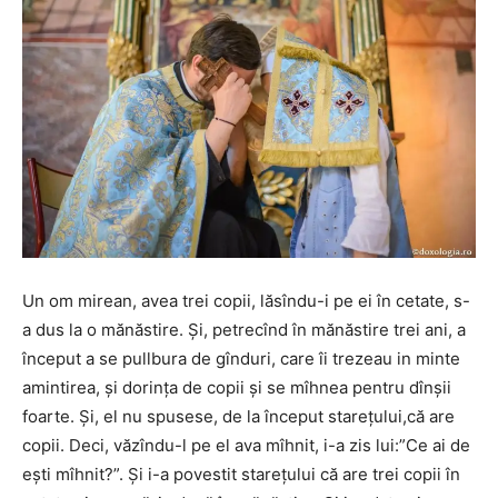
Un om mirean, avea trei copii, lăsîndu-i pe ei în cetate, s-
a dus la o mănăstire. Și, petrecînd în mănăstire trei ani, a
început a se pullbura de gînduri, care îi trezeau in minte
amintirea, și dorința de copii și se mîhnea pentru dînșii
foarte. Și, el nu spusese, de la început starețului,că are
copii. Deci, văzîndu-l pe el ava mîhnit, i-a zis lui:”Ce ai de
ești mîhnit?”. Și i-a povestit starețului că are trei copii în