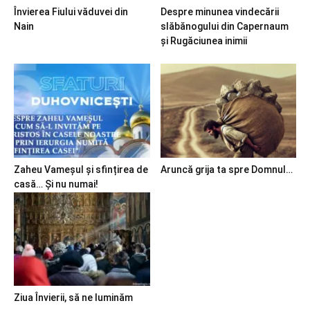
Învierea Fiului văduvei din
Despre minunea vindecării
Nain
slăbănogului din Capernaum
și Rugăciunea inimii
Zaheu Vameșul și sfințirea de
Aruncă grija ta spre Domnul…
casă… Și nu numai!
Ziua Învierii, să ne luminăm