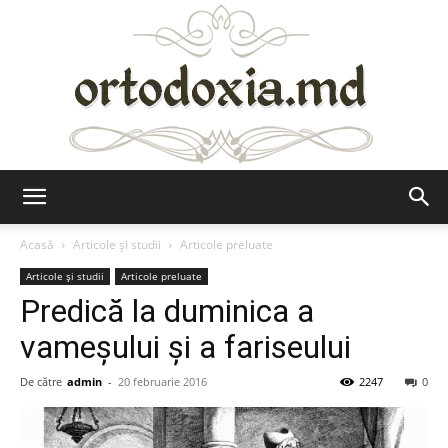
Ortodoxia.md
Acasă
Articole şi studii
Articole preluate
Articole şi studii
Articole preluate
Predică la duminica a
vameșului și a fariseului
De către
admin
-
20 februarie 2016
2247
0