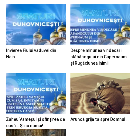
Învierea Fiului văduvei din
Despre minunea vindecării
Nain
slăbănogului din Capernaum
și Rugăciunea inimii
Zaheu Vameșul și sfințirea de
Aruncă grija ta spre Domnul…
casă… Și nu numai!