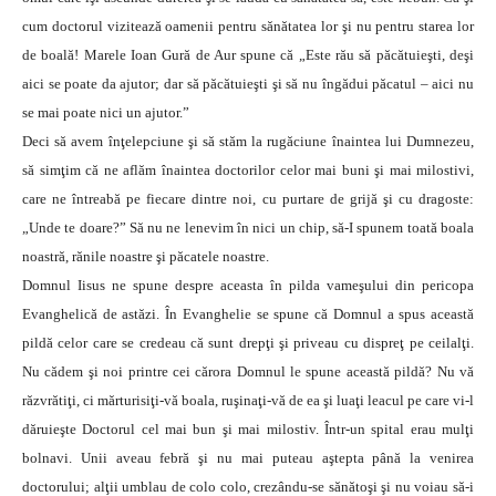
cum doctorul vizitează oamenii pentru sănătatea lor şi nu pentru starea lor
de boală! Marele Ioan Gură de Aur spune că „Este rău să păcătuieşti, deşi
aici se poate da ajutor; dar să păcătuieşti şi să nu îngădui păcatul – aici nu
se mai poate nici un ajutor.”
Deci să avem înţelepciune şi să stăm la rugăciune înaintea lui Dumnezeu,
să simţim că ne aflăm înaintea doctorilor celor mai buni şi mai milostivi,
care ne întreabă pe fiecare dintre noi, cu purtare de grijă şi cu dragoste:
„Unde te doare?” Să nu ne lenevim în nici un chip, să-I spunem toată boala
noastră, rănile noastre şi păcatele noastre.
Domnul Iisus ne spune despre aceasta în pilda vameşului din pericopa
Evanghelică de astăzi. În Evanghelie se spune că Domnul a spus această
pildă celor care se credeau că sunt drepţi şi priveau cu dispreţ pe ceilalţi.
Nu cădem şi noi printre cei cărora Domnul le spune această pildă? Nu vă
răzvrătiţi, ci mărturisiţi-vă boala, ruşinaţi-vă de ea şi luaţi leacul pe care vi-l
dăruieşte Doctorul cel mai bun şi mai milostiv. Într-un spital erau mulţi
bolnavi. Unii aveau febră şi nu mai puteau aştepta până la venirea
doctorului; alţii umblau de colo colo, crezându-se sănătoşi şi nu voiau să-i