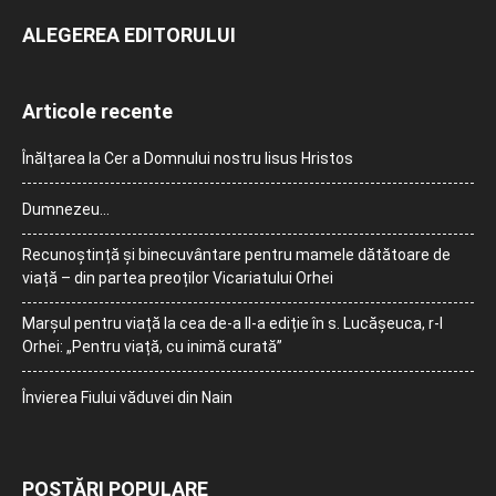
ALEGEREA EDITORULUI
Articole recente
Înălțarea la Cer a Domnului nostru Iisus Hristos
Dumnezeu…
Recunoștință și binecuvântare pentru mamele dătătoare de
viață – din partea preoților Vicariatului Orhei
Marșul pentru viață la cea de-a II-a ediție în s. Lucășeuca, r-l
Orhei: „Pentru viață, cu inimă curată”
Învierea Fiului văduvei din Nain
POSTĂRI POPULARE