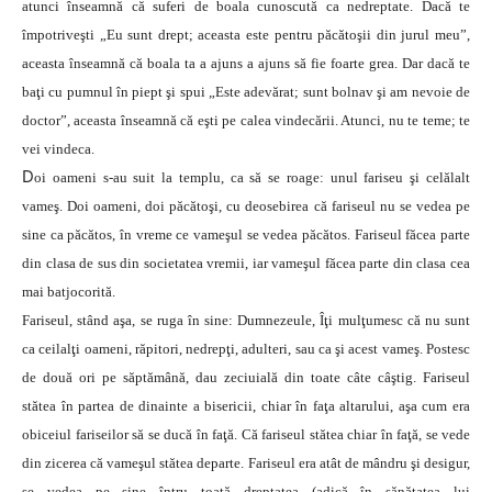
atunci înseamnă că suferi de boala cunoscută ca nedreptate. Dacă te
împotriveşti „Eu sunt drept; aceasta este pentru păcătoşii din jurul meu”,
aceasta înseamnă că boala ta a ajuns a ajuns să fie foarte grea. Dar dacă te
baţi cu pumnul în piept şi spui „Este adevărat; sunt bolnav şi am nevoie de
doctor”, aceasta înseamnă că eşti pe calea vindecării. Atunci, nu te teme; te
vei vindeca.
D
oi oameni s-au suit la templu, ca să se roage: unul fariseu şi celălalt
vameş. Doi oameni, doi păcătoşi, cu deosebirea că fariseul nu se vedea pe
sine ca păcătos, în vreme ce vameşul se vedea păcătos. Fariseul făcea parte
din clasa de sus din societatea vremii, iar vameşul făcea parte din clasa cea
mai batjocorită.
Fariseul, stând aşa, se ruga în sine: Dumnezeule, Îţi mulţumesc că nu sunt
ca ceilalţi oameni, răpitori, nedrepţi, adulteri, sau ca şi acest vameş. Postesc
de două ori pe săptămână, dau zeciuială din toate câte câştig. Fariseul
stătea în partea de dinainte a bisericii, chiar în faţa altarului, aşa cum era
obiceiul fariseilor să se ducă în faţă. Că fariseul stătea chiar în faţă, se vede
din zicerea că vameşul stătea departe. Fariseul era atât de mândru şi desigur,
se vedea pe sine întru toată dreptatea (adică în sănătatea lui