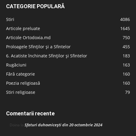
CATEGORIE POPULARĂ
Stiri
4086
Articole preluate
1645
Articole Ortodoxia.md
750
Proloagele Sfinților și a Sfintelor
455
6. Acatiste închinate Sfinților și Sfintelor
183
Rugăciuni
163
Fără categorie
160
Poezia religioasă
160
Stiri religioase
79
Comentarii recente
Sfaturi duhovnicești din 20 octombrie 2024
Doina
la