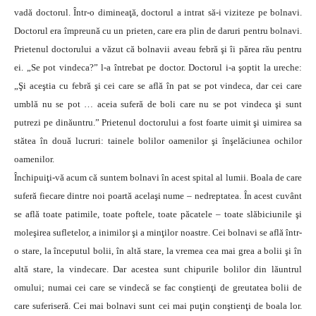
vadă doctorul. Într-o dimineaţă, doctorul a intrat să-i viziteze pe bolnavi.
Doctorul era împreună cu un prieten, care era plin de daruri pentru bolnavi.
Prietenul doctorului a văzut că bolnavii aveau febră şi îi părea rău pentru
ei. „Se pot vindeca?” l-a întrebat pe doctor. Doctorul i-a şoptit la ureche:
„Şi aceştia cu febră şi cei care se află în pat se pot vindeca, dar cei care
umblă nu se pot … aceia suferă de boli care nu se pot vindeca şi sunt
putrezi pe dinăuntru.” Prietenul doctorului a fost foarte uimit şi uimirea sa
stătea în două lucruri: tainele bolilor oamenilor şi înşelăciunea ochilor
oamenilor.
Închipuiţi-vă acum că suntem bolnavi în acest spital al lumii. Boala de care
suferă fiecare dintre noi poartă acelaşi nume – nedreptatea. În acest cuvânt
se află toate patimile, toate poftele, toate păcatele – toate slăbiciunile şi
moleşirea sufletelor, a inimilor şi a minţilor noastre. Cei bolnavi se află într-
o stare, la începutul bolii, în altă stare, la vremea cea mai grea a bolii şi în
altă stare, la vindecare. Dar acestea sunt chipurile bolilor din lăuntrul
omului; numai cei care se vindecă se fac conştienţi de greutatea bolii de
care suferiseră. Cei mai bolnavi sunt cei mai puţin conştienţi de boala lor.