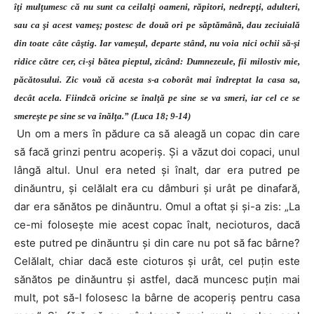
îţi mulţumesc că nu sunt ca ceilalţi oameni, răpitori, nedrepţi, adulteri,
sau ca şi acest vameş; postesc de două ori pe săptămână, dau zeciuială
din toate câte câştig. Iar vameşul, departe stând, nu voia nici ochii să-şi
ridice către cer, ci-şi bătea pieptul, zicând: Dumnezeule, fii milostiv mie,
păcătosului. Zic vouă că acesta s-a coborât mai îndreptat la casa sa,
decât acela. Fiindcă oricine se înalţă pe sine se va smeri, iar cel ce se
smereşte pe sine se va înălţa.” (Luca 18; 9-14)
Un om a mers în pădure ca să aleagă un copac din care
să facă grinzi pentru acoperiş. Şi a văzut doi copaci, unul
lângă altul. Unul era neted şi înalt, dar era putred pe
dinăuntru, şi celălalt era cu dâmburi şi urât pe dinafară,
dar era sănătos pe dinăuntru. Omul a oftat şi şi-a zis: „La
ce-mi foloseşte mie acest copac înalt, necioturos, dacă
este putred pe dinăuntru şi din care nu pot să fac bârne?
Celălalt, chiar dacă este cioturos şi urât, cel puţin este
sănătos pe dinăuntru şi astfel, dacă muncesc puţin mai
mult, pot să-l folosesc la bârne de acoperiş pentru casa