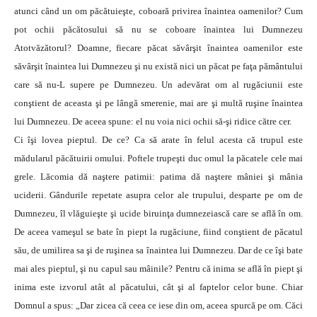
atunci când un om păcătuieşte, coboară privirea înaintea oamenilor? Cum
pot ochii păcătosului să nu se coboare înaintea lui Dumnezeu
Atotvăzătorul? Doamne, fiecare păcat săvârşit înaintea oamenilor este
săvârşit înaintea lui Dumnezeu şi nu există nici un păcat pe faţa pământului
care să nu-L supere pe Dumnezeu. Un adevărat om al rugăciunii este
conştient de aceasta şi pe lângă smerenie, mai are şi multă ruşine înaintea
lui Dumnezeu. De aceea spune: el nu voia nici ochii să-şi ridice către cer.
Ci îşi lovea pieptul. De ce? Ca să arate în felul acesta că trupul este
mădularul păcătuirii omului. Poftele trupeşti duc omul la păcatele cele mai
grele. Lăcomia dă naştere patimii: patima dă naştere mâniei şi mânia
uciderii. Gândurile repetate asupra celor ale trupului, desparte pe om de
Dumnezeu, îl vlăguieşte şi ucide biruinţa dumnezeiască care se află în om.
De aceea vameşul se bate în piept la rugăciune, fiind conştient de păcatul
său, de umilirea sa şi de ruşinea sa înaintea lui Dumnezeu. Dar de ce îşi bate
mai ales pieptul, şi nu capul sau mâinile? Pentru că inima se află în piept şi
inima este izvorul atât al păcatului, cât şi al faptelor celor bune. Chiar
Domnul a spus: „Dar zicea că ceea ce iese din om, aceea spurcă pe om. Căci