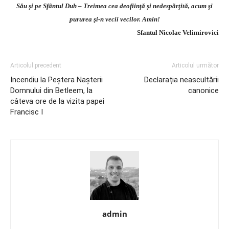
Său şi pe Sfântul Duh – Treimea cea deofiinţă şi nedespărţită, acum şi
pururea şi-n vecii vecilor. Amin!
Sfantul Nicolae Velimirovici
Articolul precedent
Articolul următor
Incendiu la Peștera Nașterii
Declarația neascultării
Domnului din Betleem, la
canonice
câteva ore de la vizita papei
Francisc I
admin