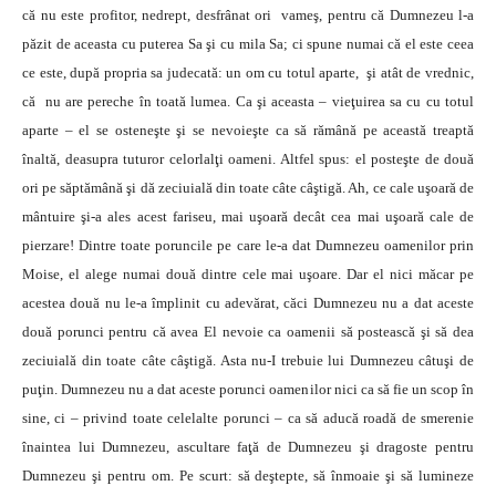
că nu este profitor, nedrept, desfrânat ori vameş, pentru că Dumnezeu l-a
păzit de aceasta cu puterea Sa şi cu mila Sa; ci spune numai că el este ceea
ce este, după propria sa judecată: un om cu totul aparte, şi atât de vrednic,
că nu are pereche în toată lumea. Ca şi aceasta – vieţuirea sa cu cu totul
aparte – el se osteneşte şi se nevoieşte ca să rămână pe această treaptă
înaltă, deasupra tuturor celorlalţi oameni. Altfel spus: el posteşte de două
ori pe săptămână şi dă zeciuială din toate câte câştigă. Ah, ce cale uşoară de
mântuire şi-a ales acest fariseu, mai uşoară decât cea mai uşoară cale de
pierzare! Dintre toate poruncile pe care le-a dat Dumnezeu oamenilor prin
Moise, el alege numai două dintre cele mai uşoare. Dar el nici măcar pe
acestea două nu le-a împlinit cu adevărat, căci Dumnezeu nu a dat aceste
două porunci pentru că avea El nevoie ca oamenii să postească şi să dea
zeciuială din toate câte câştigă. Asta nu-I trebuie lui Dumnezeu câtuşi de
puţin. Dumnezeu nu a dat aceste porunci oamenilor nici ca să fie un scop în
sine, ci – privind toate celelalte porunci – ca să aducă roadă de smerenie
înaintea lui Dumnezeu, ascultare faţă de Dumnezeu şi dragoste pentru
Dumnezeu şi pentru om. Pe scurt: să deştepte, să înmoaie şi să lumineze