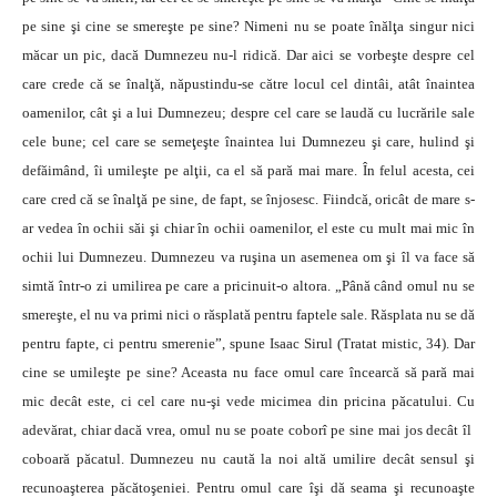
pe sine şi cine se smereşte pe sine? Nimeni nu se poate înălţa singur nici
măcar un pic, dacă Dumnezeu nu-l ridică. Dar aici se vorbeşte despre cel
care crede că se înalţă, năpustindu-se către locul cel dintâi, atât înaintea
oamenilor, cât şi a lui Dumnezeu; despre cel care se laudă cu lucrările sale
cele bune; cel care se semeţeşte înaintea lui Dumnezeu şi care, hulind şi
defăimând, îi umileşte pe alţii, ca el să pară mai mare. În felul acesta, cei
care cred că se înalţă pe sine, de fapt, se înjosesc. Fiindcă, oricât de mare s-
ar vedea în ochii săi şi chiar în ochii oamenilor, el este cu mult mai mic în
ochii lui Dumnezeu. Dumnezeu va ruşina un asemenea om şi îl va face să
simtă într-o zi umilirea pe care a pricinuit-o altora. „Până când omul nu se
smereşte, el nu va primi nici o răsplată pentru faptele sale. Răsplata nu se dă
pentru fapte, ci pentru smerenie”, spune Isaac Sirul (Tratat mistic, 34). Dar
cine se umileşte pe sine? Aceasta nu face omul care încearcă să pară mai
mic decât este, ci cel care nu-şi vede micimea din pricina păcatului. Cu
adevărat, chiar dacă vrea, omul nu se poate coborî pe sine mai jos decât îl
coboară păcatul. Dumnezeu nu caută la noi altă umilire decât sensul şi
recunoaşterea păcătoşeniei. Pentru omul care îşi dă seama şi recunoaşte