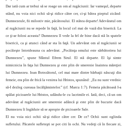
Dar iată cum ar trebui să se roage un om al rugăciunii: Iar vameşul, departe
stând, nu voia nici ochii să-şi ridice către cer, ci-şi bătea pieptul zicând:
Dumnezeule, fii milostiv mie, păcătosului. El stătea departe! Adevăratul om
al rugăciunii nu se repede în faţă, în locul cel mai de vază din biserică. La
ce ţi-ar folosi aceasta? Dumnezeu îl vede la fel de bine dacă stă în spatele
bisericii, ca şi atunci când ar sta în faţă. Un adevărat om al rugăciunii se
pocăieşte întotdeauna cu adevărat. „Pocăinţa omului este sărbătorirea lui
Dumnezeu”, spune Sfântul Efrem Sirul. El stă departe. El îşi simte
nimicnicia în faţa lui Dumnezeu şi este plin de smerenie înaintea măreţiei
lui Dumnezeu. Ioan Botezătorul, cel mai mare dintre bărbaţii născuţi din
femeie, era plin de frică la venirea lui Hristos, spunând: „Eu nu sunt vrednic
să-I dezleg cureaua încălţămintelor.” (cf. Marcu 1:7). Femeia păcătoasă I-a
spălat picioarele lui Hristos, udându-le cu lacrimile ei. Iată, deci, că un om
adevărat al rugăciunii are smerenie adâncă şi este plin de bucurie dacă
Dumnezeu îi îngăduie să se apropie de picioarele Sale.
El nu voia nici ochii să-şi ridice către cer. De ce? Ochii sunt oglinda
sufletului. Păcatele sufleteşti se pot citi în ochi. Nu vedeţi că în fiecare zi,