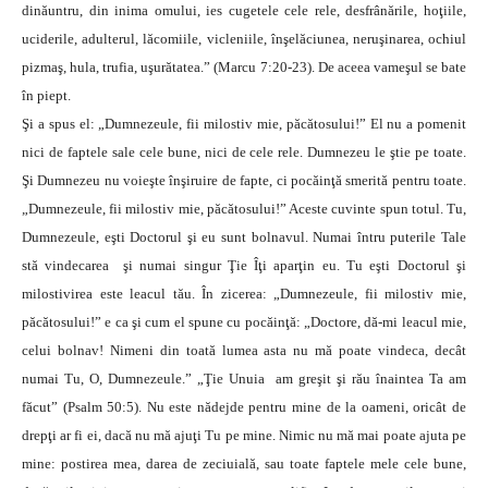
dinăuntru, din inima omului, ies cugetele cele rele, desfrânările, hoţiile,
uciderile, adulterul, lăcomiile, vicleniile, înşelăciunea, neruşinarea, ochiul
pizmaş, hula, trufia, uşurătatea.” (Marcu 7:20-23). De aceea vameşul se bate
în piept.
Şi a spus el: „Dumnezeule, fii milostiv mie, păcătosului!” El nu a pomenit
nici de faptele sale cele bune, nici de cele rele. Dumnezeu le ştie pe toate.
Şi Dumnezeu nu voieşte înşiruire de fapte, ci pocăinţă smerită pentru toate.
„Dumnezeule, fii milostiv mie, păcătosului!” Aceste cuvinte spun totul. Tu,
Dumnezeule, eşti Doctorul şi eu sunt bolnavul. Numai întru puterile Tale
stă vindecarea şi numai singur Ţie Îţi aparţin eu. Tu eşti Doctorul şi
milostivirea este leacul tău. În zicerea: „Dumnezeule, fii milostiv mie,
păcătosului!” e ca şi cum el spune cu pocăinţă: „Doctore, dă-mi leacul mie,
celui bolnav! Nimeni din toată lumea asta nu mă poate vindeca, decât
numai Tu, O, Dumnezeule.” „Ţie Unuia am greşit şi rău înaintea Ta am
făcut” (Psalm 50:5). Nu este nădejde pentru mine de la oameni, oricât de
drepţi ar fi ei, dacă nu mă ajuţi Tu pe mine. Nimic nu mă mai poate ajuta pe
mine: postirea mea, darea de zeciuială, sau toate faptele mele cele bune,