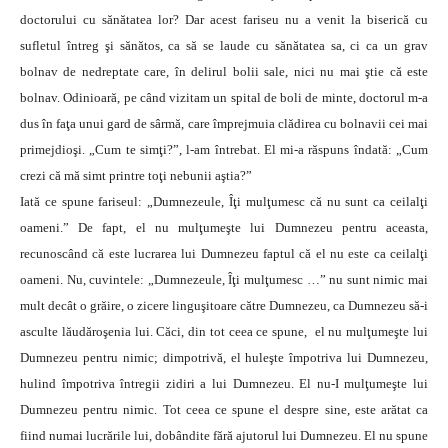
doctorului cu sănătatea lor? Dar acest fariseu nu a venit la biserică cu
sufletul întreg şi sănătos, ca să se laude cu sănătatea sa, ci ca un grav
bolnav de nedreptate care, în delirul bolii sale, nici nu mai ştie că este
bolnav. Odinioară, pe când vizitam un spital de boli de minte, doctorul m-a
dus în faţa unui gard de sârmă, care împrejmuia clădirea cu bolnavii cei mai
primejdioşi. „Cum te simţi?”, l-am întrebat. El mi-a răspuns îndată: „Cum
crezi că mă simt printre toţi nebunii aştia?”
Iată ce spune fariseul: „Dumnezeule, Îţi mulţumesc că nu sunt ca ceilalţi
oameni.” De fapt, el nu mulţumeşte lui Dumnezeu pentru aceasta,
recunoscând că este lucrarea lui Dumnezeu faptul că el nu este ca ceilalţi
oameni. Nu, cuvintele: „Dumnezeule, Îţi mulţumesc …” nu sunt nimic mai
mult decât o grăire, o zicere linguşitoare către Dumnezeu, ca Dumnezeu să-i
asculte lăudăroşenia lui. Căci, din tot ceea ce spune, el nu mulţumeşte lui
Dumnezeu pentru nimic; dimpotrivă, el huleşte împotriva lui Dumnezeu,
hulind împotriva întregii zidiri a lui Dumnezeu. El nu-I mulţumeşte lui
Dumnezeu pentru nimic. Tot ceea ce spune el despre sine, este arătat ca
fiind numai lucrările lui, dobândite fără ajutorul lui Dumnezeu. El nu spune