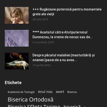
+++ Rugăciune puternică pentru momentele
grele ale vieţii
28 iulie 2010
**** Acatistul către Atotputernicul
Dumnezeu, la vreme de necaz sau de...
5 octombrie 2010
Despre păcatul malahiei (masturbării) şi
onaniei (pazei de a nu avea...
15 aprilie 2010
Etichete
Anul nou
avort
Academia de Teologie
Biserica
Biserica Ortodoxă
Biserica Sfânta Treime
biserică