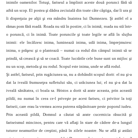
inimile oamenilor. Totuşi, fariseul a împlinit aceste două porunci fără să
aibă un scop. El postea şi dădea zeciuială din toate câte câştiga, dar îi ura şi
îi dispreţuia pe alţii şi era mândru înaintea lui Dumnezeu. Şi astfel el a
rămas pom fără roadă. Roada nu stă în postire, ci în inimă; roada nu stă într-
o poruncă, ci în inimă. Toate poruncile şi toate legile se află în slujba
inimii: ele încălzesc inima, luminează inima, udă inima, împrejmuiesc
inima, o prăşesc şi o plantează – numai ca rodul din câmpul inimii să se
prindă, să crească şi să se coacă. Toate lucrările cele bune sunt un mijloc şi
nu un scop, metoda şi nu rodul. Scopul este inima, unde se află rodul.
Şi astfel, fariseul, prin rugăciunea sa, nu a dobândit scopul dorit: el nu şi-a
dat la iveală frumuseţea sufletului său, ci urâciunea lui; el nu şi-a dat la
iveală sănătatea, ci boala sa. Hristos a dorit să arate aceasta, prin această
pildă; nu numai în ceea ce-l priveşte pe acest fariseu, ci privitor la toţi
fariseii, care erau la vremea aceea puterea stăpânitoare peste poporul iudeu.
Prin această pildă, Domnul a căutat să arate cucernicia răsucită şi
fariseismul mincinos, pentru care vă aflaţi în stare de cădere de-a lungul
tuturor neamurilor de creştini, până în zilele noastre. Nu se află şi astăzi