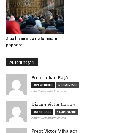
Ziua Învierii, să ne luminăm
popoare…
Autorii noștri
Preot Iulian Raţă
3878 ARTICOLE
6 COMENTARII
http://www.ortodoxia.md
Diacon Victor Casian
581 ARTICOLE
5 COMENTARII
http://www.ortodoxia.md
Preot Victor Mihalachi