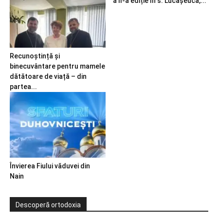
a II-a ediție în s. Lucășeuca,...
Recunoștință și
binecuvântare pentru mamele
dătătoare de viață – din
partea...
Învierea Fiului văduvei din
Nain
Descoperă ortodoxia