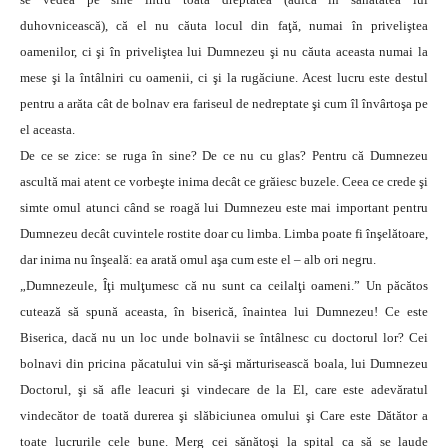
duhovnicească), că el nu căuta locul din faţă, numai în priveliştea
oamenilor, ci şi în priveliştea lui Dumnezeu şi nu căuta aceasta numai la
mese şi la întâlniri cu oamenii, ci şi la rugăciune. Acest lucru este destul
pentru a arăta cât de bolnav era fariseul de nedreptate şi cum îl învârtoşa pe
el aceasta.
De ce se zice: se ruga în sine? De ce nu cu glas? Pentru că Dumnezeu
ascultă mai atent ce vorbeşte inima decât ce grăiesc buzele. Ceea ce crede şi
simte omul atunci când se roagă lui Dumnezeu este mai important pentru
Dumnezeu decât cuvintele rostite doar cu limba. Limba poate fi înşelătoare,
dar inima nu înşeală: ea arată omul aşa cum este el – alb ori negru.
„Dumnezeule, Îţi mulţumesc că nu sunt ca ceilalţi oameni.” Un păcătos
cutează să spună aceasta, în biserică, înaintea lui Dumnezeu! Ce este
Biserica, dacă nu un loc unde bolnavii se întâlnesc cu doctorul lor? Cei
bolnavi din pricina păcatului vin să-şi mărturisească boala, lui Dumnezeu
Doctorul, şi să afle leacuri şi vindecare de la El, care este adevăratul
vindecător de toată durerea şi slăbiciunea omului şi Care este Dătător a
toate lucrurile cele bune. Merg cei sănătoşi la spital ca să se laude