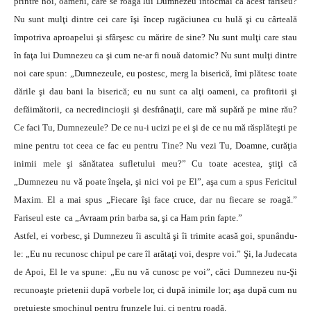
printre noi, oameni, care se roagă lui Dumnezeu întocmai ca acest fariseu?
Nu sunt mulţi dintre cei care îşi încep rugăciunea cu hulă şi cu cârteală
împotriva aproapelui şi sfârşesc cu mărire de sine? Nu sunt mulţi care stau
în faţa lui Dumnezeu ca şi cum ne-ar fi nouă datornic? Nu sunt mulţi dintre
noi care spun: „Dumnezeule, eu postesc, merg la biserică, îmi plătesc toate
dările şi dau bani la biserică; eu nu sunt ca alţi oameni, ca profitorii şi
defăimătorii, ca necredincioşii şi desfrânaţii, care mă supără pe mine rău?
Ce faci Tu, Dumnezeule? De ce nu-i ucizi pe ei şi de ce nu mă răsplăteşti pe
mine pentru tot ceea ce fac eu pentru Tine? Nu vezi Tu, Doamne, curăţia
inimii mele şi sănătatea sufletului meu?” Cu toate acestea, ştiţi că
„Dumnezeu nu vă poate înşela, şi nici voi pe El”, aşa cum a spus Fericitul
Maxim. El a mai spus „Fiecare îşi face cruce, dar nu fiecare se roagă.”
Fariseul este ca „Avraam prin barba sa, şi ca Ham prin fapte.”
Astfel, ei vorbesc, şi Dumnezeu îi ascultă şi îi trimite acasă goi, spunându-
le: „Eu nu recunosc chipul pe care îl arătaţi voi, despre voi.” Şi, la Judecata
de Apoi, El le va spune: „Eu nu vă cunosc pe voi”, căci Dumnezeu nu-Şi
recunoaşte prietenii după vorbele lor, ci după inimile lor; aşa după cum nu
preţuieşte smochinul pentru frunzele lui, ci pentru roadă.