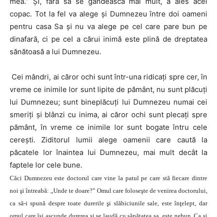
mea.” Şi, fără să se gândească mai mult, a ales acel
copac. Tot la fel va alege şi Dumnezeu între doi oameni
pentru casa Sa şi nu va alege pe cel care pare bun pe
dinafară, ci pe cel a cărui inimă este plină de dreptatea
sănătoasă a lui Dumnezeu.
Cei mândri, ai căror ochi sunt într-una ridicaţi spre cer, în
vreme ce inimile lor sunt lipite de pământ, nu sunt plăcuţi
lui Dumnezeu; sunt bineplăcuţi lui Dumnezeu numai cei
smeriţi şi blânzi cu inima, ai căror ochi sunt plecaţi spre
pământ, în vreme ce inimile lor sunt bogate întru cele
cereşti. Ziditorul lumii alege oamenii care caută la
păcatele lor înaintea lui Dumnezeu, mai mult decât la
faptele lor cele bune.
Căci Dumnezeu este doctorul care vine la patul pe care stă fiecare dintre
noi şi întreabă: „Unde te doare?” Omul care foloseşte de venirea doctorului,
ca să-i spună despre toate durerile şi slăbiciunile sale, este înţelept, dar
omul care îşi ascunde durerea şi se laudă cu sănătatea sa, este nebun. Ca şi