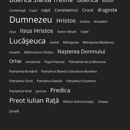
Botezul
dragoste
copil
Coronavirus
Cruce
Conferință
Copii
Dumnezeu
Hristos
Icoana
Ierusalim
Iisus Hristos
Iisus
Ilarion Boian
Israel
Lucășeuca
mamă
Mitropolia
Mitropolia Moldovei;
Nașterea Domnului
moarte
Mântuitorul Hristos
Orhei
ortodoxia
Papa Francisc
Patriarhia de la Moscova
Patriarhia Română
Patriarhul Bisericii Ortodoxe Române
Patriarhul Chiril
Patriarhul Daniel
Patriarhul Ecumenic
Predica
Patriarhul Kirill
pictura
Preot Iulian Rață
Sfaturi duhovnicești;
Sinaxa
Școală