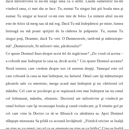
dacă milostivirea ta nu-mi unge rana ca o alifie. Lauda oamenilor nu-mi
vindecă rana, ci mai rău se face. Tu, numai Tu singur îmi ştii boala mea şi
numai Tu singur ai leacul ce-mi este mie de folos. La nimeni altul nu-mi
este de folos să merg sau să mă rog. Dacă Tu mă îndepărtezi pe mine, lumea
întreagă nu mă poate sprijini de la căderea în prăpastie. Tu, numai Tu
singur poţi, Doamne, dacă Tu vrei. O Dumnezeule, iartă-mă şi mântuieşte-
mă! „Dumnezeule, fii milostiv mie, păcătosului!”
Ce spune Domnul Iisus despre acest fel de rugăciune? „Zic vouă că acesta –
a coborât mai îndreptat la casa sa, decât acela.” Cui spune Domnul aceasta?
Nouă tuturor, care credem despre noi că suntem drepţi. Vameşul este cel
care coboară la casa sa mai îndreptat, nu fariseul. Omul care îşi mărturiseşte
păcatele sale cu smerenie, merge acasă mai îndreptat şi nu cârtitorul cel
mândru. Cel care se pocăieşte şi se ruşinează este mai îndreptat iar nu omul
cel înfumurat, mândru, obraznic. Doctorul are milostivire şi vindecă pe
omul bolnav care îşi recunoaşte boala şi caută vindecare, şi îl trimite gol pe
cel care vine la Doctor ca să se fălească cu sănătatea sa. Apoi Domnul
sfârşeşte minunata Sa pildă cu această învăţătură: „Fiindcă oricine se înalţă
pe sine se va smeri, iar cel ce se smereşte pe sine se va înălţa” Cine se înalţă