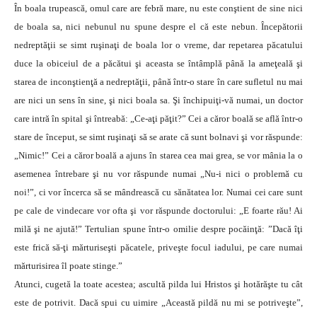
În boala trupească, omul care are febră mare, nu este conştient de sine nici
de boala sa, nici nebunul nu spune despre el că este nebun. Începătorii
nedreptăţii se simt ruşinaţi de boala lor o vreme, dar repetarea păcatului
duce la obiceiul de a păcătui şi aceasta se întâmplă până la ameţeală şi
starea de inconştienţă a nedreptăţii, până într-o stare în care sufletul nu mai
are nici un sens în sine, şi nici boala sa. Şi închipuiţi-vă numai, un doctor
care intră în spital şi întreabă: „Ce-aţi păţit?” Cei a căror boală se află într-o
stare de început, se simt ruşinaţi să se arate că sunt bolnavi şi vor răspunde:
„Nimic!” Cei a căror boală a ajuns în starea cea mai grea, se vor mânia la o
asemenea întrebare şi nu vor răspunde numai „Nu-i nici o problemă cu
noi!”, ci vor încerca să se mândrească cu sănătatea lor. Numai cei care sunt
pe cale de vindecare vor ofta şi vor răspunde doctorului: „E foarte rău! Ai
milă şi ne ajută!” Tertulian spune într-o omilie despre pocăinţă: ”Dacă îţi
este frică să-ţi mărturiseşti păcatele, priveşte focul iadului, pe care numai
mărturisirea îl poate stinge.”
Atunci, cugetă la toate acestea; ascultă pilda lui Hristos şi hotărăşte tu cât
este de potrivit. Dacă spui cu uimire „Această pildă nu mi se potriveşte”,