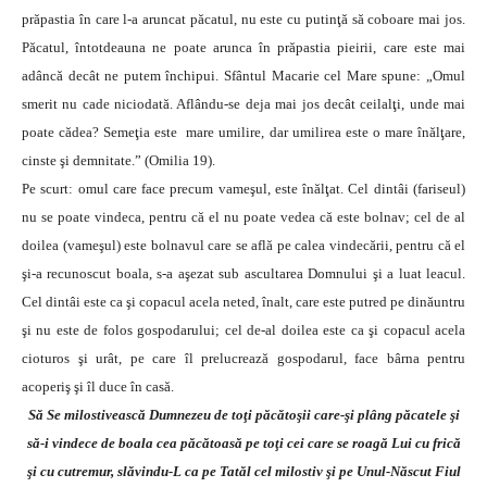
prăpastia în care l-a aruncat păcatul, nu este cu putinţă să coboare mai jos.
Păcatul, întotdeauna ne poate arunca în prăpastia pieirii, care este mai
adâncă decât ne putem închipui. Sfântul Macarie cel Mare spune: „Omul
smerit nu cade niciodată. Aflându-se deja mai jos decât ceilalţi, unde mai
poate cădea? Semeţia este mare umilire, dar umilirea este o mare înălţare,
cinste şi demnitate.” (Omilia 19).
Pe scurt: omul care face precum vameşul, este înălţat. Cel dintâi (fariseul)
nu se poate vindeca, pentru că el nu poate vedea că este bolnav; cel de al
doilea (vameşul) este bolnavul care se află pe calea vindecării, pentru că el
şi-a recunoscut boala, s-a aşezat sub ascultarea Domnului şi a luat leacul.
Cel dintâi este ca şi copacul acela neted, înalt, care este putred pe dinăuntru
şi nu este de folos gospodarului; cel de-al doilea este ca şi copacul acela
cioturos şi urât, pe care îl prelucrează gospodarul, face bârna pentru
acoperiş şi îl duce în casă.
Să Se milostivească Dumnezeu de toţi păcătoşii care-şi plâng păcatele şi
să-i vindece de boala cea păcătoasă pe toţi cei care se roagă Lui cu frică
şi cu cutremur, slăvindu-L ca pe Tatăl cel milostiv şi pe Unul-Născut Fiul