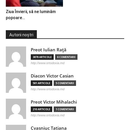
Ziua Învierii, să ne luminăm
popoare…
Autorii noștri
Preot Iulian Raţă
3878 ARTICOLE
6 COMENTARII
http://www.ortodoxia.md
Diacon Victor Casian
581 ARTICOLE
5 COMENTARII
http://www.ortodoxia.md
Preot Victor Mihalachi
210 ARTICOLE
1 COMENTARII
http://www.ortodoxia.md
Cvasniuc Tatiana