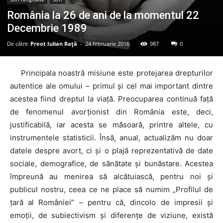
România la 26 de ani de la momentul 22
Decembrie 1989
De către
Preot Iulian Raţă
-
24 februarie 2016
987
0
Principala noastră misiune este protejarea drepturilor
autentice ale omului – primul și cel mai important dintre
acestea fiind dreptul la viață. Preocuparea continuă față
de fenomenul avorționist din România este, deci,
justificabilă, iar acesta se măsoară, printre altele, cu
instrumentele statisticii. Însă, anual, actualizăm nu doar
datele despre avort, ci și o plajă reprezentativă de date
sociale, demografice, de sănătate și bunăstare. Acestea
împreună au menirea să alcătuiască, pentru noi și
publicul nostru, ceea ce ne place să numim „Profilul de
țară al României” – pentru că, dincolo de impresii și
emoții, de subiectivism și diferențe de viziune, există