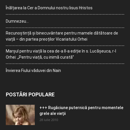
Înălțarea la Cer a Domnului nostru Iisus Hristos
Dumnezeu…
Recunoștință și binecuvântare pentru mamele dătătoare de
viață – din partea preoților Vicariatului Orhei
Marșul pentru viață la cea de-a II-a ediție în s. Lucășeuca, r-l
Orhei: „Pentru viață, cu inimă curată”
Învierea Fiului văduvei din Nain
POSTĂRI POPULARE
+++ Rugăciune puternică pentru momentele
grele ale vieţii
28 iulie 2010