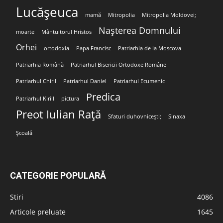
Lucășeuca
mamă
Mitropolia
Mitropolia Moldovei;
Nașterea Domnului
moarte
Mântuitorul Hristos
Orhei
ortodoxia
Papa Francisc
Patriarhia de la Moscova
Patriarhia Română
Patriarhul Bisericii Ortodoxe Române
Patriarhul Chiril
Patriarhul Daniel
Patriarhul Ecumenic
Predica
Patriarhul Kirill
pictura
Preot Iulian Rață
Sfaturi duhovnicești;
Sinaxa
Școală
CATEGORIE POPULARĂ
Stiri
4086
Articole preluate
1645