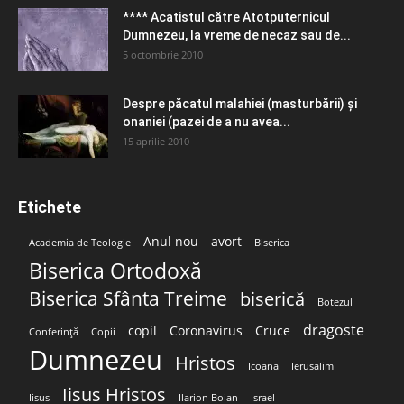
**** Acatistul către Atotputernicul
Dumnezeu, la vreme de necaz sau de...
5 octombrie 2010
Despre păcatul malahiei (masturbării) şi
onaniei (pazei de a nu avea...
15 aprilie 2010
Etichete
Anul nou
avort
Academia de Teologie
Biserica
Biserica Ortodoxă
Biserica Sfânta Treime
biserică
Botezul
dragoste
copil
Coronavirus
Cruce
Conferință
Copii
Dumnezeu
Hristos
Icoana
Ierusalim
Iisus Hristos
Iisus
Ilarion Boian
Israel