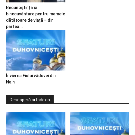
Recunoștință și
binecuvântare pentru mamele
dătătoare de viață – din
partea...
Învierea Fiului văduvei din
Nain
Descoperă ortodoxia