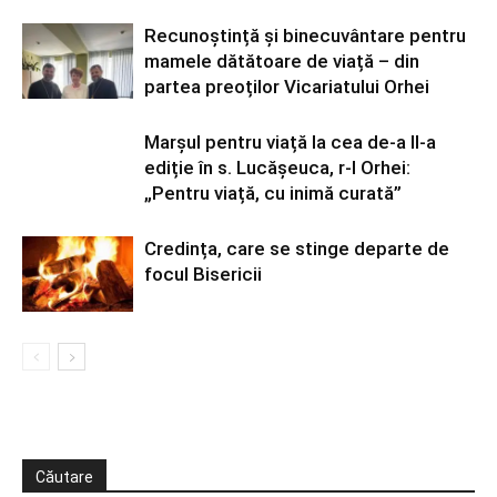
Recunoștință și binecuvântare pentru
mamele dătătoare de viață – din
partea preoților Vicariatului Orhei
Marșul pentru viață la cea de-a II-a
ediție în s. Lucășeuca, r-l Orhei:
„Pentru viață, cu inimă curată”
Credința, care se stinge departe de
focul Bisericii
Căutare