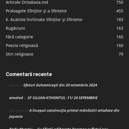
Articole Ortodoxia.md
750
Proloagele Sfinților și a Sfintelor
455
6. Acatiste închinate Sfinților și Sfintelor
183
Rugăciuni
163
Fără categorie
160
Poezia religioasă
160
Stiri religioase
79
Comentarii recente
Sfaturi duhovnicești din 20 octombrie 2024
Doina
la
amalad
SF SILUAN ATHONITUL -11/ 24 SEPEMBRIE
la
A început construcţia primei mănăstiri ortodoxe din
gheorghe
la
Japonia
Radu Mungiu
Cu Sfinții odihnește Doamne sufletul nou