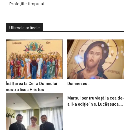
Profețiile timpului
Ultimele articole
Înălțarea la Cer a Domnului
Dumnezeu…
nostru Iisus Hristos
Marșul pentru viață la cea de-
a II-a ediție în s. Lucășeuca,...