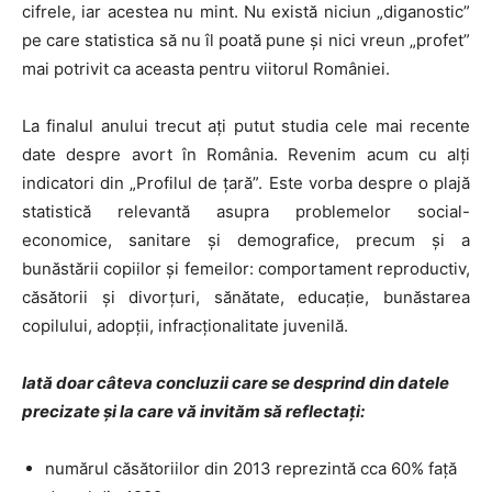
cifrele, iar acestea nu mint. Nu există niciun „diganostic”
pe care statistica să nu îl poată pune și nici vreun „profet”
mai potrivit ca aceasta pentru viitorul României.
La finalul anului trecut ați putut studia cele mai recente
date despre avort în România. Revenim acum cu alți
indicatori din „Profilul de țară”. Este vorba despre o plajă
statistică relevantă asupra problemelor social-
economice, sanitare şi demografice, precum şi a
bunăstării copiilor şi femeilor: comportament reproductiv,
căsătorii și divorțuri, sănătate, educație, bunăstarea
copilului, adopții, infracționalitate juvenilă.
Iată doar câteva concluzii care se desprind din datele
precizate și la care vă invităm să reflectați:
numărul căsătoriilor din 2013 reprezintă cca 60% față