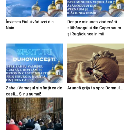
Învierea Fiului văduvei din
Despre minunea vindecării
Nain
slăbănogului din Capernaum
și Rugăciunea inimii
Zaheu Vameșul și sfințirea de
Aruncă grija ta spre Domnul…
casă… Și nu numai!