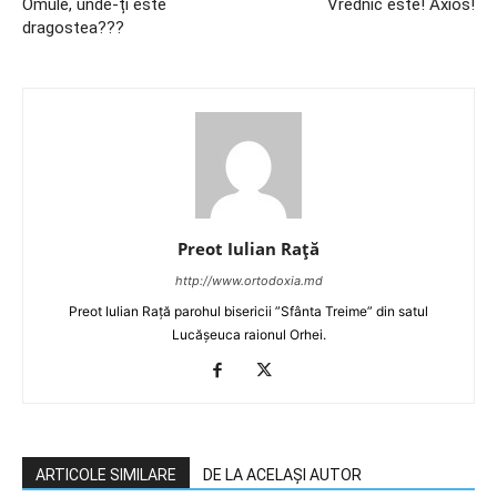
Omule, unde-ți este
Vrednic este! Axios!
dragostea???
Preot Iulian Raţă
http://www.ortodoxia.md
Preot Iulian Rață parohul bisericii ”Sfânta Treime” din satul
Lucășeuca raionul Orhei.
ARTICOLE SIMILARE
DE LA ACELAȘI AUTOR