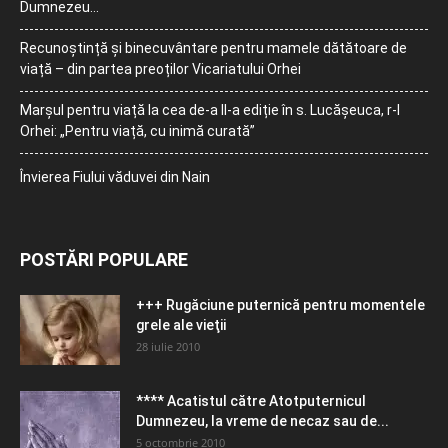
Dumnezeu…
Recunoștință și binecuvântare pentru mamele dătătoare de
viață – din partea preoților Vicariatului Orhei
Marșul pentru viață la cea de-a II-a ediție în s. Lucășeuca, r-l
Orhei: „Pentru viață, cu inimă curată”
Învierea Fiului văduvei din Nain
POSTĂRI POPULARE
+++ Rugăciune puternică pentru momentele
grele ale vieţii
28 iulie 2010
**** Acatistul către Atotputernicul
Dumnezeu, la vreme de necaz sau de...
5 octombrie 2010