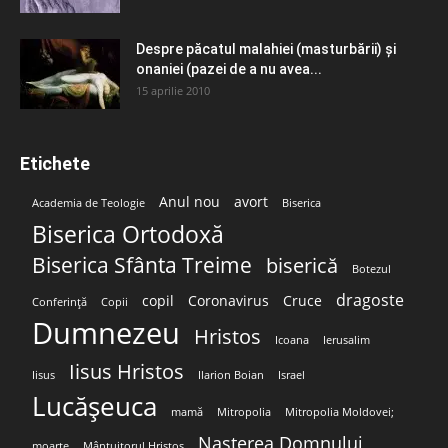
Despre păcatul malahiei (masturbării) şi
onaniei (pazei de a nu avea...
15 aprilie 2010
Etichete
Anul nou
avort
Academia de Teologie
Biserica
Biserica Ortodoxă
Biserica Sfânta Treime
biserică
Botezul
dragoste
copil
Coronavirus
Cruce
Conferință
Copii
Dumnezeu
Hristos
Icoana
Ierusalim
Iisus Hristos
Iisus
Ilarion Boian
Israel
Lucășeuca
mamă
Mitropolia
Mitropolia Moldovei;
Nașterea Domnului
moarte
Mântuitorul Hristos