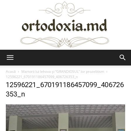
Ortodoxia.md
Acasă
Martorii lui Iehova și “GRANDIOSUL” lor prozelitism
12596221_670191186457099_406726353_n
12596221_670191186457099_406726
353_n