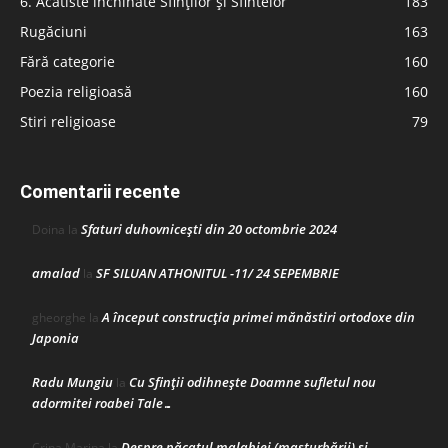
6. Acatiste închinate Sfinților și Sfintelor
183
Rugăciuni
163
Fără categorie
160
Poezia religioasă
160
Stiri religioase
79
Comentarii recente
Sfaturi duhovnicești din 20 octombrie 2024
Doina
la
amalad
SF SILUAN ATHONITUL -11/ 24 SEPEMBRIE
la
A început construcţia primei mănăstiri ortodoxe din
gheorghe
la
Japonia
Radu Mungiu
Cu Sfinții odihnește Doamne sufletul nou
la
adormitei roabei Tale…
Despre păcatul malahiei (masturbării) şi
Crina Marina
la