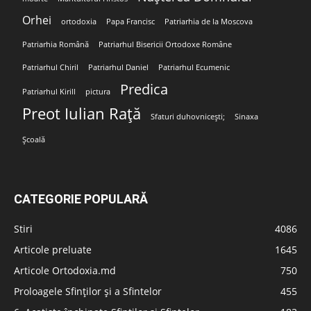
Orhei
ortodoxia
Papa Francisc
Patriarhia de la Moscova
Patriarhia Română
Patriarhul Bisericii Ortodoxe Române
Patriarhul Chiril
Patriarhul Daniel
Patriarhul Ecumenic
Predica
Patriarhul Kirill
pictura
Preot Iulian Rață
Sfaturi duhovnicești;
Sinaxa
Școală
CATEGORIE POPULARĂ
Stiri
4086
Articole preluate
1645
Articole Ortodoxia.md
750
Proloagele Sfinților și a Sfintelor
455