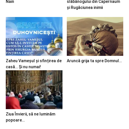
Nain
slăbănogului din Capernaum
și Rugăciunea inimii
Zaheu Vameșul și sfințirea de
Aruncă grija ta spre Domnul…
casă… Și nu numai!
Ziua Învierii, să ne luminăm
popoare…