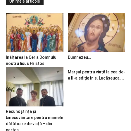
Ultimele articole
Înălțarea la Cer a Domnului
Dumnezeu…
nostru Iisus Hristos
Marșul pentru viață la cea de-
a II-a ediție în s. Lucășeuca,...
Recunoștință și
binecuvântare pentru mamele
dătătoare de viață – din
partea...