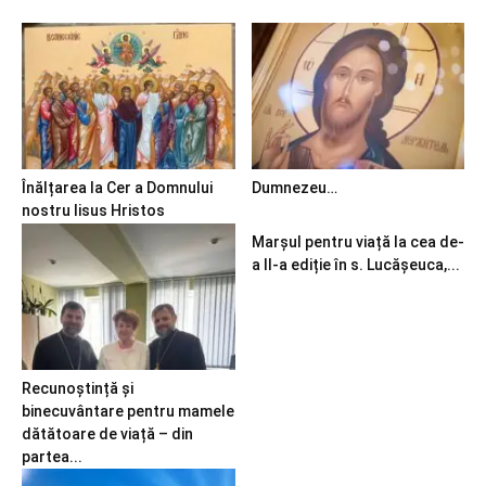
Înălțarea la Cer a Domnului
Dumnezeu…
nostru Iisus Hristos
Marșul pentru viață la cea de-
a II-a ediție în s. Lucășeuca,...
Recunoștință și
binecuvântare pentru mamele
dătătoare de viață – din
partea...