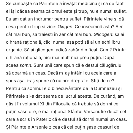
Se cunoaşte că Părintele a învăţat medicină şi că de fapt
el îşi dădea seama că omul este şi trup, nu e numai suflet.
Eu am dat un îndrumar pentru suflet. Părintele vine şi dă
ceva pentru trup şi zice:
Oxigen
. Ce înseamnă asta? Aer
cât mai bun, să trăieşti în aer cât mai bun.
Glicogen
: să ai
o hrană raţională, căci numai aşa poţi să ai un echilibru
organic. Să ai glicogen, adică zahăr din ficat. Cum? Printr-
o hrană raţională, nici mai mult nici prea puţin. După
aceea
somn
. Sunt unii care spun că e destul călugărului
să doarmă un ceas. Dacă m-aş întâlni cu acela care a
spus aşa, i-aş spune că nu are dreptate. Ştiţi de ce?
Pentru că somnul e o binecuvântare de la Dumnezeu şi
Părintele şi-a dat seama de lucrul acesta. De curând, am
găsit în volumul XI din Filocalie că trebuie să dormi cel
puţin şase ore, e mai raţional Sfântul Varsanufie decât cel
care a scris în Pateric că e destul să dormi numai un ceas.
Şi Părintele Arsenie zicea că cel puţin şase ceasuri de