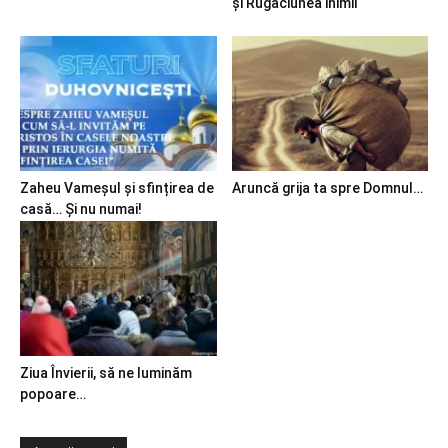
și Rugăciunea inimii
Zaheu Vameșul și sfințirea de
Aruncă grija ta spre Domnul…
casă… Și nu numai!
Ziua Învierii, să ne luminăm
popoare…