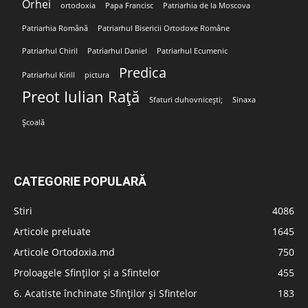
Orhei
ortodoxia
Papa Francisc
Patriarhia de la Moscova
Patriarhia Română
Patriarhul Bisericii Ortodoxe Române
Patriarhul Chiril
Patriarhul Daniel
Patriarhul Ecumenic
Predica
Patriarhul Kirill
pictura
Preot Iulian Rață
Sfaturi duhovnicești;
Sinaxa
Școală
CATEGORIE POPULARĂ
Stiri
4086
Articole preluate
1645
Articole Ortodoxia.md
750
Proloagele Sfinților și a Sfintelor
455
6. Acatiste închinate Sfinților și Sfintelor
183