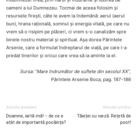
oameni a lui Dumnezeu. Tocmai de aceea folosim şi
resursele fireşti, câte le avem la îndemână: aerul (aerul
bun), hrana raţională, somnul şi energia vitală, pe care nu
vrem să o risipim pe plăceri, ci vrem s-o canalizăm spre
binele nostru material şi spiritual. Aşa dorea Părintele
Arsenie, care a formulat îndreptarul de viaţă, pe care l-a
predat tinerilor şi oricui care vrea să ia aminte la el.
Sursa: ”Mare îndrumător de suflete din secolul XX”,
Părintele Arsenie Boca, pag. 187-188
Articolul precedent
Articolul următor
Doamne, iartă-mă! ‒ de ce e
Tăieței cu varză. Rețetă de
atât de importantă pocăința?
post!