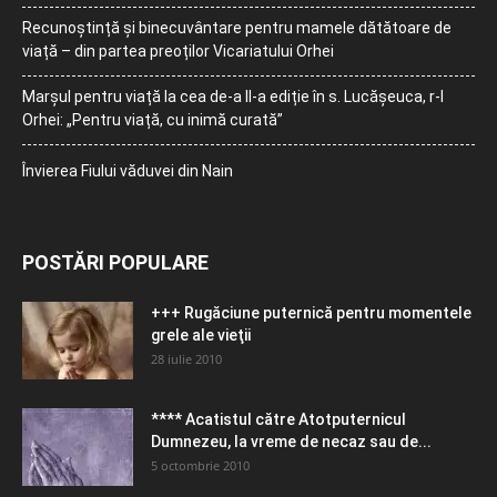
Recunoștință și binecuvântare pentru mamele dătătoare de
viață – din partea preoților Vicariatului Orhei
Marșul pentru viață la cea de-a II-a ediție în s. Lucășeuca, r-l
Orhei: „Pentru viață, cu inimă curată”
Învierea Fiului văduvei din Nain
POSTĂRI POPULARE
+++ Rugăciune puternică pentru momentele
grele ale vieţii
28 iulie 2010
**** Acatistul către Atotputernicul
Dumnezeu, la vreme de necaz sau de...
5 octombrie 2010