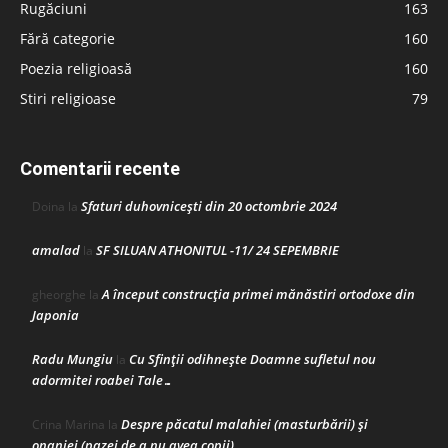
Rugăciuni
163
Fără categorie
160
Poezia religioasă
160
Stiri religioase
79
Comentarii recente
Sfaturi duhovnicești din 20 octombrie 2024
Doina
la
amalad
SF SILUAN ATHONITUL -11/ 24 SEPEMBRIE
la
A început construcţia primei mănăstiri ortodoxe din
gheorghe
la
Japonia
Radu Mungiu
Cu Sfinții odihnește Doamne sufletul nou
la
adormitei roabei Tale…
Despre păcatul malahiei (masturbării) şi
Crina Marina
la
onaniei (pazei de a nu avea copii)