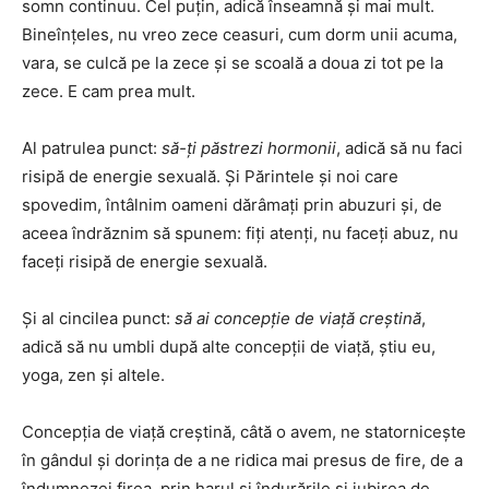
somn continuu. Cel puţin, adică înseamnă şi mai mult.
Bineînţeles, nu vreo zece ceasuri, cum dorm unii acuma,
vara, se culcă pe la zece şi se scoală a doua zi tot pe la
zece. E cam prea mult.
Al patrulea punct:
să-ţi păstrezi hormonii
, adică să nu faci
risipă de energie sexuală. Şi Părintele şi noi care
spovedim, întâlnim oameni dărâmaţi prin abuzuri şi, de
aceea îndrăznim să spunem: fiţi atenţi, nu faceţi abuz, nu
faceţi risipă de energie sexuală.
Şi al cincilea punct:
să ai concepţie de viaţă creştină
,
adică să nu umbli după alte concepţii de viaţă, ştiu eu,
yoga, zen şi altele.
Concepţia de viaţă creştină, câtă o avem, ne statorniceşte
în gândul şi dorinţa de a ne ridica mai presus de fire, de a
îndumnezei firea, prin harul şi îndurările şi iubirea de