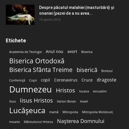
Despre păcatul malahiei (masturbării) şi
onaniei (pazei de a nu avea...
15 aprilie 2010
Etichete
Anul nou
avort
Academia de Teologie
Biserica
Biserica Ortodoxă
Biserica Sfânta Treime
biserică
Botezul
dragoste
copil
Coronavirus
Cruce
Conferință
Copii
Dumnezeu
Hristos
Icoana
Ierusalim
Iisus Hristos
Iisus
Ilarion Boian
Israel
Lucășeuca
mamă
Mitropolia
Mitropolia Moldovei;
Nașterea Domnului
moarte
Mântuitorul Hristos