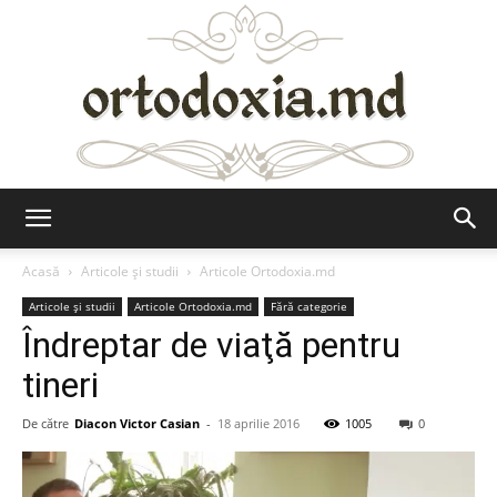
Ortodoxia.md
Acasă
Articole şi studii
Articole Ortodoxia.md
Articole şi studii
Articole Ortodoxia.md
Fără categorie
Îndreptar de viaţă pentru
tineri
De către
Diacon Victor Casian
-
18 aprilie 2016
1005
0