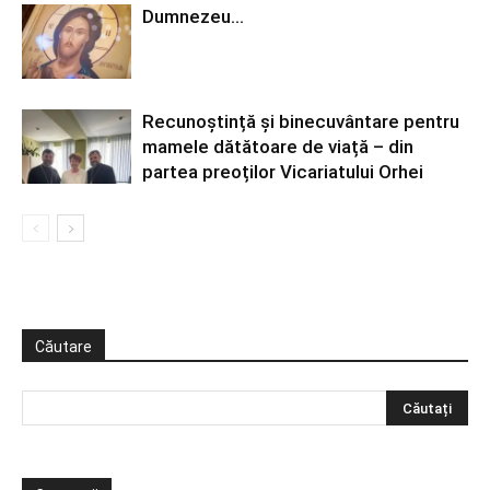
Dumnezeu…
Recunoștință și binecuvântare pentru
mamele dătătoare de viață – din
partea preoților Vicariatului Orhei
Căutare