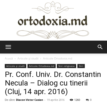
Ortodoxia.md
Acasă
Articole şi studii
Articole Ortodoxia.md
Articole şi studii
Articole Ortodoxia.md
Stiri religioase
Stiri
Pr. Conf. Univ. Dr. Constantin
Necula – Dialog cu tinerii
(Cluj, 14 apr. 2016)
De către
Diacon Victor Casian
-
19 aprilie 2016
1260
0