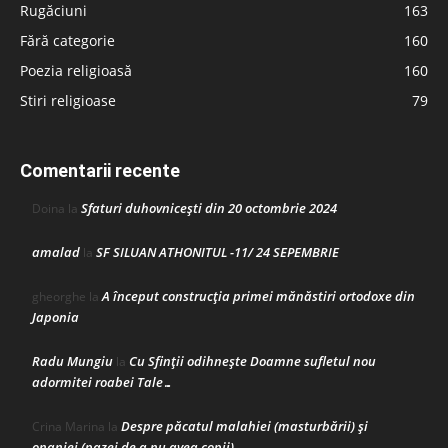
Rugăciuni
163
Fără categorie
160
Poezia religioasă
160
Stiri religioase
79
Comentarii recente
Sfaturi duhovnicești din 20 octombrie 2024
Doina
la
amalad
SF SILUAN ATHONITUL -11/ 24 SEPEMBRIE
la
A început construcţia primei mănăstiri ortodoxe din
gheorghe
la
Japonia
Radu Mungiu
Cu Sfinții odihnește Doamne sufletul nou
la
adormitei roabei Tale…
Despre păcatul malahiei (masturbării) şi
Crina Marina
la
onaniei (pazei de a nu avea copii)