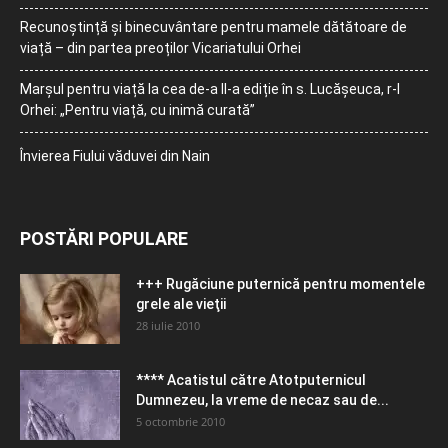
Recunoștință și binecuvântare pentru mamele dătătoare de
viață – din partea preoților Vicariatului Orhei
Marșul pentru viață la cea de-a II-a ediție în s. Lucășeuca, r-l
Orhei: „Pentru viață, cu inimă curată”
Învierea Fiului văduvei din Nain
POSTĂRI POPULARE
+++ Rugăciune puternică pentru momentele
grele ale vieţii
28 iulie 2010
**** Acatistul către Atotputernicul
Dumnezeu, la vreme de necaz sau de...
5 octombrie 2010