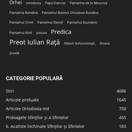
Orhei
ortodoxia
Papa Francisc
Patriarhia de la Moscova
Patriarhia Română
Patriarhul Bisericii Ortodoxe Române
Patriarhul Chiril
Patriarhul Daniel
Patriarhul Ecumenic
Predica
Patriarhul Kirill
pictura
Preot Iulian Rață
Sfaturi duhovnicești;
Sinaxa
Școală
CATEGORIE POPULARĂ
Stiri
4086
Articole preluate
1645
Articole Ortodoxia.md
750
Proloagele Sfinților și a Sfintelor
455
6. Acatiste închinate Sfinților și Sfintelor
183