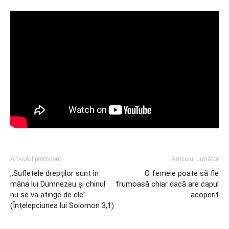
Articolul precedent
Articolul următor
,,Sufletele drepților sunt în
O femeie poate să fie
mâna lui Dumnezeu şi chinul
frumoasă chiar dacă are capul
nu se va atinge de ele”
acoperit
(Înțelepciunea lui Solomon 3,1)