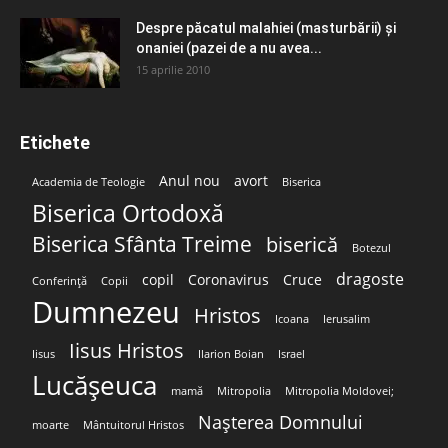
Despre păcatul malahiei (masturbării) şi
onaniei (pazei de a nu avea...
15 aprilie 2010
Etichete
Anul nou
avort
Academia de Teologie
Biserica
Biserica Ortodoxă
Biserica Sfânta Treime
biserică
Botezul
dragoste
copil
Coronavirus
Cruce
Conferință
Copii
Dumnezeu
Hristos
Icoana
Ierusalim
Iisus Hristos
Iisus
Ilarion Boian
Israel
Lucășeuca
mamă
Mitropolia
Mitropolia Moldovei;
Nașterea Domnului
moarte
Mântuitorul Hristos