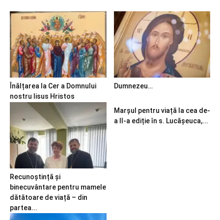
Înălțarea la Cer a Domnului
Dumnezeu…
nostru Iisus Hristos
Marșul pentru viață la cea de-
a II-a ediție în s. Lucășeuca,...
Recunoștință și
binecuvântare pentru mamele
dătătoare de viață – din
partea...