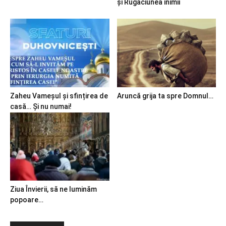
și Rugăciunea inimii
Zaheu Vameșul și sfințirea de
Aruncă grija ta spre Domnul…
casă… Și nu numai!
Ziua Învierii, să ne luminăm
popoare…