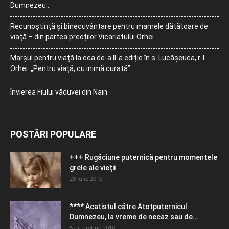
Dumnezeu…
Recunoștință și binecuvântare pentru mamele dătătoare de
viață – din partea preoților Vicariatului Orhei
Marșul pentru viață la cea de-a II-a ediție în s. Lucășeuca, r-l
Orhei: „Pentru viață, cu inimă curată”
Învierea Fiului văduvei din Nain
POSTĂRI POPULARE
+++ Rugăciune puternică pentru momentele
grele ale vieţii
28 iulie 2010
**** Acatistul către Atotputernicul
Dumnezeu, la vreme de necaz sau de...
5 octombrie 2010