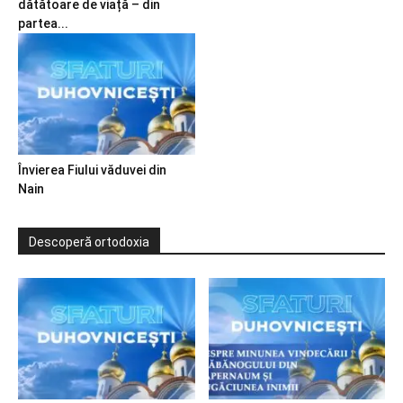
dătătoare de viață – din
partea...
Învierea Fiului văduvei din
Nain
Descoperă ortodoxia