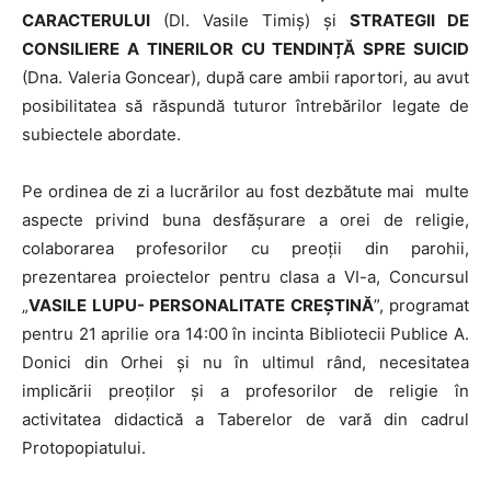
CARACTERULUI
(Dl. Vasile Timiș) și
STRATEGII DE
CONSILIERE A TINERILOR CU TENDINȚĂ SPRE SUICID
(Dna. Valeria Goncear), după care ambii raportori, au avut
posibilitatea să răspundă tuturor întrebărilor legate de
subiectele abordate.
Pe ordinea de zi a lucrărilor au fost dezbătute mai multe
aspecte privind buna desfășurare a orei de religie,
colaborarea profesorilor cu preoții din parohii,
prezentarea proiectelor pentru clasa a VI-a, Concursul
„
VASILE LUPU- PERSONALITATE CREŞTINĂ
”, programat
pentru 21 aprilie ora 14:00 în incinta Bibliotecii Publice A.
Donici din Orhei și nu în ultimul rând, necesitatea
implicării preoților și a profesorilor de religie în
activitatea didactică a Taberelor de vară din cadrul
Protopopiatului.