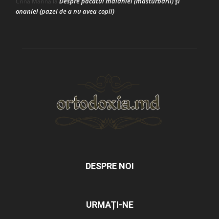
Despre păcatul malahiei (masturbării) şi
Crina Marina
la
onaniei (pazei de a nu avea copii)
DESPRE NOI
URMAȚI-NE