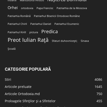
moarte
Mântuitorul Hristos
Orhei
ortodoxia
Papa Francisc
Patriarhia de la Moscova
Patriarhia Română
Patriarhul Bisericii Ortodoxe Române
Patriarhul Chiril
Patriarhul Daniel
Patriarhul Ecumenic
Predica
Patriarhul Kirill
pictura
Preot Iulian Rață
Sfaturi duhovnicești;
Sinaxa
Școală
CATEGORIE POPULARĂ
Stiri
4086
Articole preluate
1645
Articole Ortodoxia.md
750
Proloagele Sfinților și a Sfintelor
455