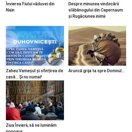
Învierea Fiului văduvei din
Despre minunea vindecării
Nain
slăbănogului din Capernaum
și Rugăciunea inimii
Zaheu Vameșul și sfințirea de
Aruncă grija ta spre Domnul…
casă… Și nu numai!
Ziua Învierii, să ne luminăm
popoare…