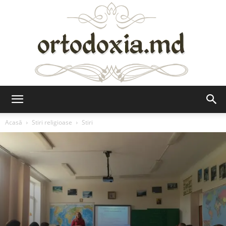
Ortodoxia.md
Acasă
Stiri religioase
Stiri