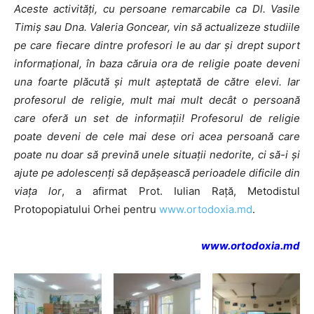
Aceste activități, cu persoane remarcabile ca Dl. Vasile
Timiș sau Dna. Valeria Goncear, vin să actualizeze studiile
pe care fiecare dintre profesori le au dar și drept suport
informațional, în baza căruia ora de religie poate deveni
una foarte plăcută și mult așteptată de către elevi. Iar
profesorul de religie, mult mai mult decât o persoană
care oferă un set de informații! Profesorul de religie
poate deveni de cele mai dese ori acea persoană care
poate nu doar să prevină unele situații nedorite, ci să-i și
ajute pe adolescenți să depășească perioadele dificile din
viața lor
, a afirmat Prot. Iulian Rață, Metodistul
Protopopiatului Orhei pentru
www.ortodoxia.md
.
www.ortodoxia.md