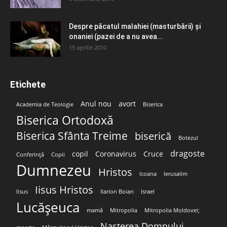
Despre păcatul malahiei (masturbării) şi
onaniei (pazei de a nu avea...
15 aprilie 2010
Etichete
Anul nou
avort
Academia de Teologie
Biserica
Biserica Ortodoxă
Biserica Sfânta Treime
biserică
Botezul
dragoste
copil
Coronavirus
Cruce
Conferință
Copii
Dumnezeu
Hristos
Icoana
Ierusalim
Iisus Hristos
Iisus
Ilarion Boian
Israel
Lucășeuca
mamă
Mitropolia
Mitropolia Moldovei;
Nașterea Domnului