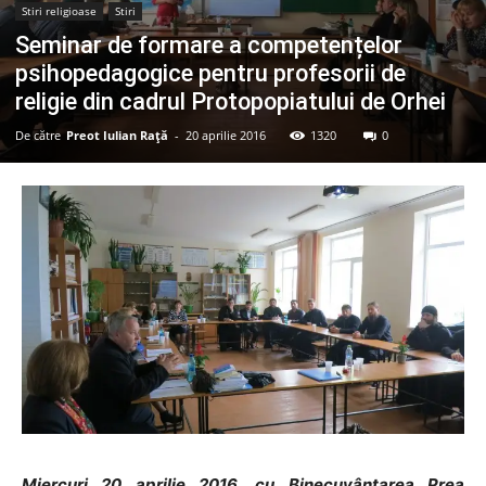
Stiri religioase
Stiri
Seminar de formare a competențelor
psihopedagogice pentru profesorii de
religie din cadrul Protopopiatului de Orhei
De către
Preot Iulian Raţă
-
20 aprilie 2016
1320
0
Miercuri 20 aprilie 2016, cu Binecuvântarea Prea