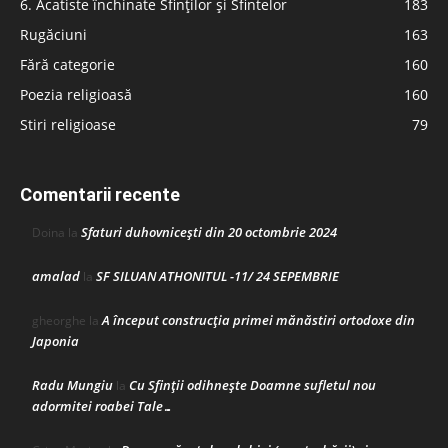
6. Acatiste închinate Sfinților și Sfintelor
183
Rugăciuni
163
Fără categorie
160
Poezia religioasă
160
Stiri religioase
79
Comentarii recente
Sfaturi duhovnicești din 20 octombrie 2024
Doina
la
amalad
SF SILUAN ATHONITUL -11/ 24 SEPEMBRIE
la
A început construcţia primei mănăstiri ortodoxe din
gheorghe
la
Japonia
Radu Mungiu
Cu Sfinții odihnește Doamne sufletul nou
la
adormitei roabei Tale…