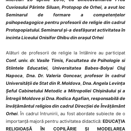
Cuviosului Părinte Siluan, Protopop de Orhei, a avut loc
Seminarul de formare a competențelor
psihopedagogice pentru profesorii de religie din cadrul
Protopopiatului. Seminarul și-a desfășurat activitatea în
incinta Liceului Onisifor Ghibu din orașul Orhei
Alături de profesorii de religie la întâlnire au participat
Conf. univ. dr. Vasile Timis, Facultatea de Psihologie si
Stiintele Educatiei, Universitatea Babes-Bolyai Cluj
Napoca
,
Dna. Dr. Valeria Goncear, profesor în cadrul
Universității de Stat din R. Moldova
,
Dna. Angela Levința
Șeful Cabinetului Metodic a Mitropoliei Chișinăului și a
Întregii Moldove și Dna. Rodica Agafian, responsabilă de
învățământul religios din cadrul Direcției de Învățământ
Orhei
. În cadrul întrunirii, au fost abordate subiecte de o
importanță majoră pentru activitatea didactică:
EDUCAȚIA
RELIGIOASĂ ÎN COPILĂRIE ȘI MODELAREA