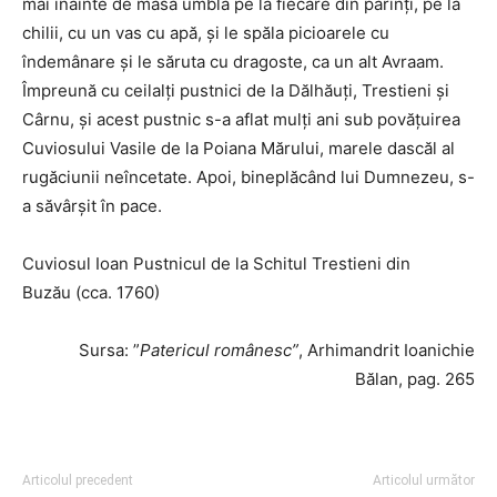
mai înainte de masă umbla pe la fiecare din părinţi, pe la
chilii, cu un vas cu apă, şi le spăla picioarele cu
îndemânare şi le săruta cu dragoste, ca un alt Avraam.
Împreună cu ceilalţi pustnici de la Dălhăuţi, Trestieni şi
Cârnu, şi acest pustnic s-a aflat mulţi ani sub povăţuirea
Cuviosului Vasile de la Poiana Mărului, marele dascăl al
rugăciunii neîncetate. Apoi, bineplăcând lui Dumnezeu, s-
a săvârşit în pace.
Cuviosul Ioan Pustnicul de la Schitul Trestieni din
Buzău (cca. 1760)
Sursa: ”
Patericul românesc”
, Arhimandrit Ioanichie
Bălan, pag. 265
Articolul precedent
Articolul următor