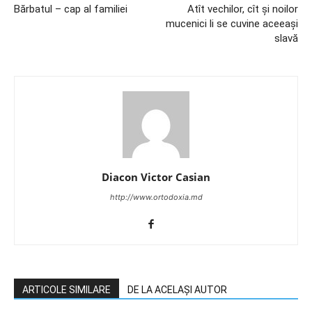
Bărbatul – cap al familiei
Atît vechilor, cît și noilor
mucenici li se cuvine aceeași
slavă
Diacon Victor Casian
http://www.ortodoxia.md
ARTICOLE SIMILARE
DE LA ACELAȘI AUTOR