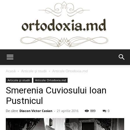
Ortodoxia.md
Acasă
Articole şi studii
Articole Ortodoxia.md
Articole şi studii
Articole Ortodoxia.md
Smerenia Cuviosului Ioan
Pustnicul
De către
Diacon Victor Casian
-
21 aprilie 2016
889
0