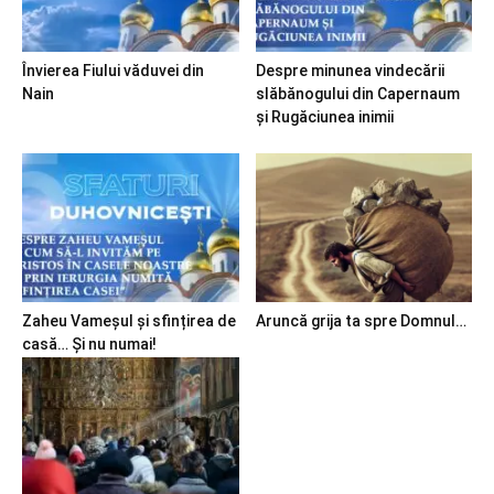
Învierea Fiului văduvei din
Despre minunea vindecării
Nain
slăbănogului din Capernaum
și Rugăciunea inimii
Zaheu Vameșul și sfințirea de
Aruncă grija ta spre Domnul…
casă… Și nu numai!