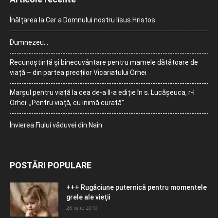
Înălțarea la Cer a Domnului nostru Iisus Hristos
Dumnezeu…
Recunoștință și binecuvântare pentru mamele dătătoare de
viață – din partea preoților Vicariatului Orhei
Marșul pentru viață la cea de-a II-a ediție în s. Lucășeuca, r-l
Orhei: „Pentru viață, cu inimă curată”
Învierea Fiului văduvei din Nain
POSTĂRI POPULARE
+++ Rugăciune puternică pentru momentele
grele ale vieţii
28 iulie 2010