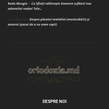
Radu Mungiu
Cu Sfinții odihnește Doamne sufletul nou
la
adormitei roabei Tale…
Despre păcatul malahiei (masturbării) şi
Crina Marina
la
onaniei (pazei de a nu avea copii)
DESPRE NOI