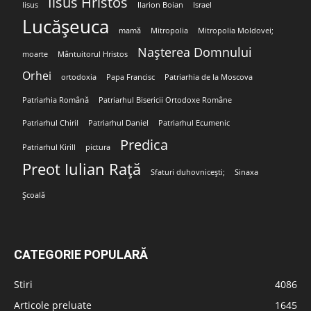
Iisus Hristos
Iisus
Ilarion Boian
Israel
Lucășeuca
mamă
Mitropolia
Mitropolia Moldovei;
Nașterea Domnului
moarte
Mântuitorul Hristos
Orhei
ortodoxia
Papa Francisc
Patriarhia de la Moscova
Patriarhia Română
Patriarhul Bisericii Ortodoxe Române
Patriarhul Chiril
Patriarhul Daniel
Patriarhul Ecumenic
Predica
Patriarhul Kirill
pictura
Preot Iulian Rață
Sfaturi duhovnicești;
Sinaxa
Școală
CATEGORIE POPULARĂ
Stiri
4086
Articole preluate
1645