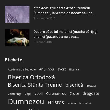
**** Acatistul către Atotputernicul
Dumnezeu, la vreme de necaz sau de...
5 octombrie 2010
Despre păcatul malahiei (masturbării) şi
onaniei (pazei de a nu avea...
15 aprilie 2010
Etichete
Anul nou
avort
Academia de Teologie
Biserica
Biserica Ortodoxă
Biserica Sfânta Treime
biserică
Botezul
dragoste
copil
Coronavirus
Cruce
Conferință
Copii
Dumnezeu
Hristos
Icoana
Ierusalim