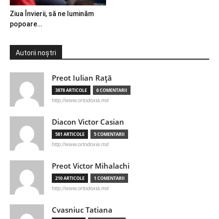
Ziua Învierii, să ne luminăm
popoare…
Autorii noștri
Preot Iulian Raţă
3878 ARTICOLE
6 COMENTARII
http://www.ortodoxia.md
Diacon Victor Casian
581 ARTICOLE
5 COMENTARII
http://www.ortodoxia.md
Preot Victor Mihalachi
210 ARTICOLE
1 COMENTARII
http://www.ortodoxia.md
Cvasniuc Tatiana