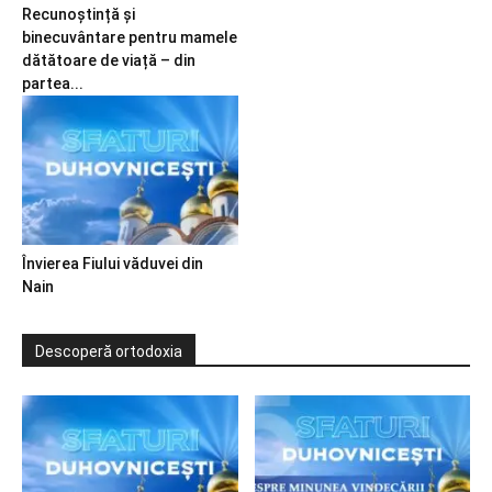
Recunoștință și
binecuvântare pentru mamele
dătătoare de viață – din
partea...
Învierea Fiului văduvei din
Nain
Descoperă ortodoxia