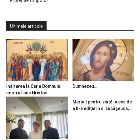
Profețiile timpului
Ultimele articole
Înălțarea la Cer a Domnului
Dumnezeu…
nostru Iisus Hristos
Marșul pentru viață la cea de-
a II-a ediție în s. Lucășeuca,...