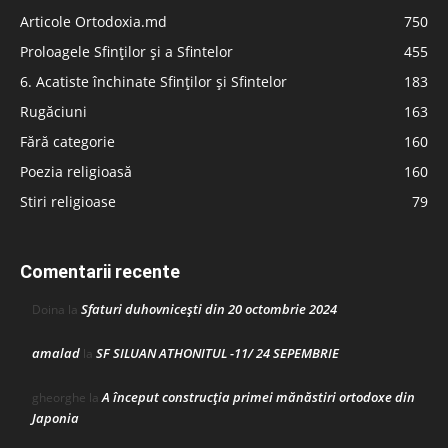
Articole Ortodoxia.md
750
Proloagele Sfinților și a Sfintelor
455
6. Acatiste închinate Sfinților și Sfintelor
183
Rugăciuni
163
Fără categorie
160
Poezia religioasă
160
Stiri religioase
79
Comentarii recente
Sfaturi duhovnicești din 20 octombrie 2024
Doina
la
amalad
SF SILUAN ATHONITUL -11/ 24 SEPEMBRIE
la
A început construcţia primei mănăstiri ortodoxe din
gheorghe
la
Japonia