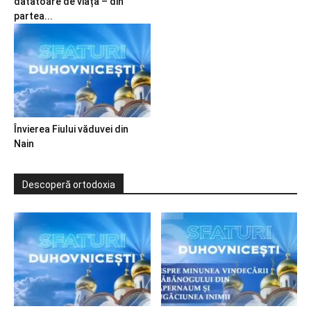
dătătoare de viață – din
partea...
Învierea Fiului văduvei din
Nain
Descoperă ortodoxia