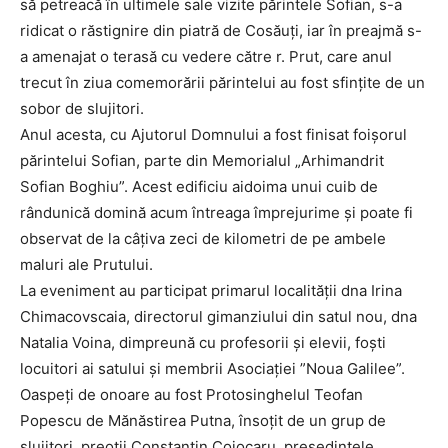
să petreacă în ultimele sale vizite părintele Sofian, s-a
ridicat o răstignire din piatră de Cosăuți, iar în preajmă s-
a amenajat o terasă cu vedere către r. Prut, care anul
trecut în ziua comemorării părintelui au fost sfințite de un
sobor de slujitori.
Anul acesta, cu Ajutorul Domnului a fost finisat foișorul
părintelui Sofian, parte din Memorialul „Arhimandrit
Sofian Boghiu”. Acest edificiu aidoima unui cuib de
rândunică domină acum întreaga împrejurime și poate fi
observat de la câțiva zeci de kilometri de pe ambele
maluri ale Prutului.
La eveniment au participat primarul localității dna Irina
Chimacovscaia, directorul gimanziului din satul nou, dna
Natalia Voina, dimpreună cu profesorii și elevii, foști
locuitori ai satului și membrii Asociației ”Noua Galilee”.
Oaspeți de onoare au fost Protosinghelul Teofan
Popescu de Mănăstirea Putna, însoțit de un grup de
slujitori, preoții Constantin Cojocaru, președintele