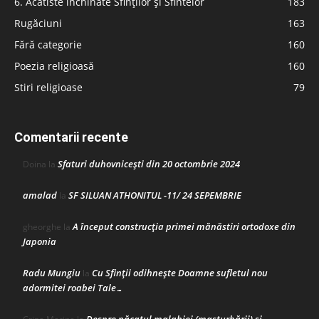
6. Acatiste închinate Sfinților și Sfintelor
183
Rugăciuni
163
Fără categorie
160
Poezia religioasă
160
Stiri religioase
79
Comentarii recente
Sfaturi duhovnicești din 20 octombrie 2024
Doina
la
amalad
SF SILUAN ATHONITUL -11/ 24 SEPEMBRIE
la
A început construcţia primei mănăstiri ortodoxe din
gheorghe
la
Japonia
Radu Mungiu
Cu Sfinții odihnește Doamne sufletul nou
la
adormitei roabei Tale…
Despre păcatul malahiei (masturbării) şi