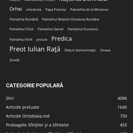
Orhei
ortodoxia
Papa Francisc
Patriarhia de la Moscova
Patriarhia Română
Patriarhul Bisericii Ortodoxe Române
Patriarhul Chiril
Patriarhul Daniel
Patriarhul Ecumenic
Predica
Patriarhul Kirill
pictura
Preot Iulian Rață
Sfaturi duhovnicești;
Sinaxa
Școală
CATEGORIE POPULARĂ
Stiri
4086
Articole preluate
1645
Articole Ortodoxia.md
750
Proloagele Sfinților și a Sfintelor
455