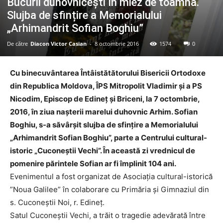
Bucurii duhovnicești în miez de toamnă.
Slujba de sfințire a Memorialului
„Arhimandrit Sofian Boghiu”
De către
Diacon Victor Casian
-
8 octombrie 2016
1574
0
Cu binecuvântarea Întâistătătorului Bisericii Ortodoxe
din Republica Moldova, ÎPS Mitropolit Vladimir și a PS
Nicodim, Episcop de Edineț și Briceni, la 7 octombrie,
2016, în ziua nașterii marelui duhovnic Arhim. Sofian
Boghiu, s-a săvârșit slujba de sfințire a Memorialului
„Arhimandrit Sofian Boghiu”, parte a Centrului cultural-
istoric „Cuconeștii Vechi”. În această zi vrednicul de
pomenire părintele Sofian ar fi împlinit 104 ani.
Evenimentul a fost organizat de Asociația cultural-istorică
”Noua Galilee” în colaborare cu Primăria și Gimnaziul din
s. Cuconeștii Noi, r. Edineț.
Satul Cuconeştii Vechi, a trăit o tragedie adevărată între