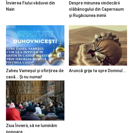
Învierea Fiului văduvei din
Despre minunea vindecării
Nain
slăbănogului din Capernaum
și Rugăciunea inimii
Zaheu Vameșul și sfințirea de
Aruncă grija ta spre Domnul…
casă… Și nu numai!
Ziua Învierii, să ne luminăm
popoare…