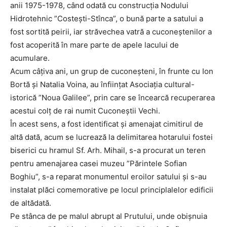
anii 1975-1978, când odată cu construcţia Nodului
Hidrotehnic ”Costeşti-Stînca”, o bună parte a satului a
fost sortită peirii, iar străvechea vatră a cuconeştenilor a
fost acoperită în mare parte de apele lacului de
acumulare.
Acum câțiva ani, un grup de cuconeșteni, în frunte cu Ion
Bortă și Natalia Voina, au înființat Asociația cultural-
istorică ”Noua Galilee”, prin care se încearcă recuperarea
acestui colț de rai numit Cuconeștii Vechi.
În acest sens, a fost identificat și amenajat cimitirul de
altă dată, acum se lucrează la delimitarea hotarului fostei
biserici cu hramul Sf. Arh. Mihail, s-a procurat un teren
pentru amenajarea casei muzeu ”Părintele Sofian
Boghiu”, s-a reparat monumentul eroilor satului și s-au
instalat plăci comemorative pe locul principlalelor edificii
de altădată.
Pe stânca de pe malul abrupt al Prutului, unde obișnuia