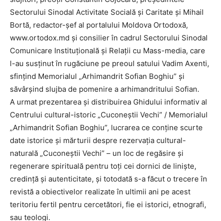
Sectorului Sinodal Activitate Socială și Caritate și Mihail
Bortă, redactor-șef al portalului Moldova Ortodoxă,
www.ortodox.md și consilier în cadrul Sectorului Sinodal
Comunicare Instituțională și Relații cu Mass-media, care
l-au susținut în rugăciune pe preoul satului Vadim Axenti,
sfințind Memorialul „Arhimandrit Sofian Boghiu” și
săvârșind slujba de pomenire a arhimandritului Sofian.
A urmat prezentarea și distribuirea Ghidului informativ al
Centrului cultural-istoric „Cuconeștii Vechi” / Memorialul
„Arhimandrit Sofian Boghiu”, lucrarea ce conține scurte
date istorice și mărturii despre rezervația cultural-
naturală „Cuconeștii Vechi” – un loc de regăsire și
regenerare spirituală pentru toți cei dornici de liniște,
credință și autenticitate, și totodată s-a făcut o trecere în
revistă a obiectivelor realizate în ultimii ani pe acest
teritoriu fertil pentru cercetători, fie ei istorici, etnografi,
sau teologi.