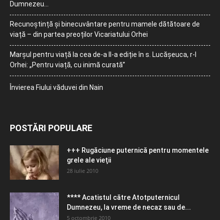
Dumnezeu…
Recunoștință și binecuvântare pentru mamele dătătoare de
viață – din partea preoților Vicariatului Orhei
Marșul pentru viață la cea de-a II-a ediție în s. Lucășeuca, r-l
Orhei: „Pentru viață, cu inimă curată”
Învierea Fiului văduvei din Nain
POSTĂRI POPULARE
+++ Rugăciune puternică pentru momentele
grele ale vieţii
28 iulie 2010
**** Acatistul către Atotputernicul
Dumnezeu, la vreme de necaz sau de...
5 octombrie 2010