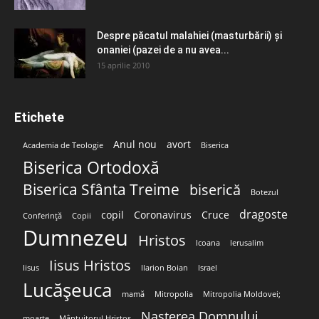
Despre păcatul malahiei (masturbării) şi
onaniei (pazei de a nu avea...
15 aprilie 2010
Etichete
Anul nou
avort
Academia de Teologie
Biserica
Biserica Ortodoxă
Biserica Sfânta Treime
biserică
Botezul
dragoste
copil
Coronavirus
Cruce
Conferință
Copii
Dumnezeu
Hristos
Icoana
Ierusalim
Iisus Hristos
Iisus
Ilarion Boian
Israel
Lucășeuca
mamă
Mitropolia
Mitropolia Moldovei;
Nașterea Domnului
moarte
Mântuitorul Hristos