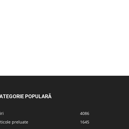
ATEGORIE POPULARĂ
iri
4086
ticole preluate
1645