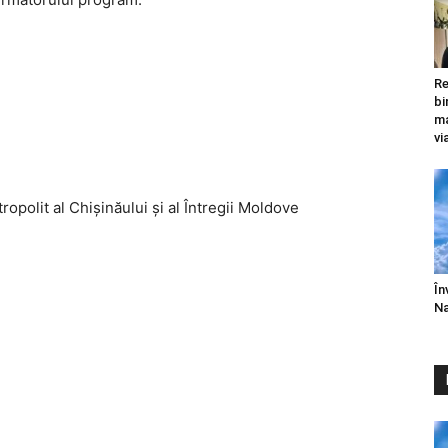
Re
bi
ma
vi
polit al Chişinăului şi al Întregii Moldove
În
Na