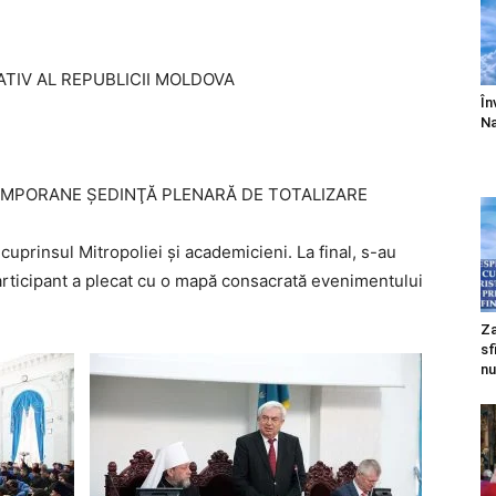
ATIV AL REPUBLICII MOLDOVA
În
Na
EMPORANE ŞEDINŢĂ PLENARĂ DE TOTALIZARE
 cuprinsul Mitropoliei şi academicieni. La final, s-au
participant a plecat cu o mapă consacrată evenimentului
Za
sf
nu