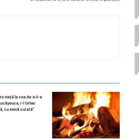
u viață la cea de-a II-a
 Lucășeuca, r-l Orhei:
ă, cu inimă curată”