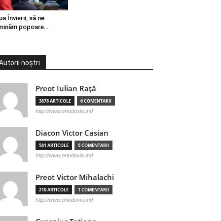
ua Învierii, să ne
minăm popoare…
Autorii noștri
Preot Iulian Raţă
3878 ARTICOLE
6 COMENTARII
http://www.ortodoxia.md
Diacon Victor Casian
581 ARTICOLE
5 COMENTARII
http://www.ortodoxia.md
Preot Victor Mihalachi
210 ARTICOLE
1 COMENTARII
http://www.ortodoxia.md