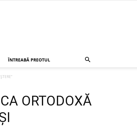
ÎNTREABĂ PREOTUL
AŞTERE”
SERICA ORTODOXĂ
ŞI