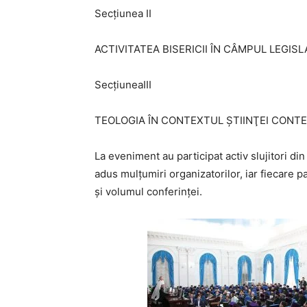
Secţiunea II
ACTIVITATEA BISERICII ÎN CÂMPUL LEGISL
SecţiuneaIII
TEOLOGIA ÎN CONTEXTUL ŞTIINŢEI CONT
La eveniment au participat activ slujitori din
adus mulţumiri organizatorilor, iar fiecare 
și volumul conferinţei.