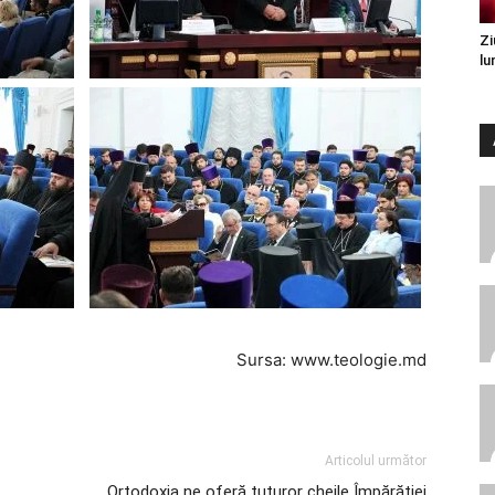
Zi
lu
Sursa: www.teologie.md
Articolul următor
Ortodoxia ne oferă tuturor cheile Împărăției