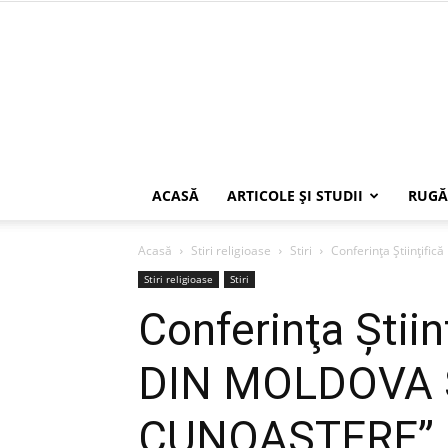
ACASĂ
ARTICOLE ŞI STUDII
RUGĂ
Acasă
Stiri religioase
Stiri
Conferinţa Ştiinţi
Stiri religioase
Stiri
Conferinţa Şti
DIN MOLDOVA Ş
CUNOAŞTERE”