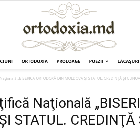
CIUNI
ORTODOXIA
PROLOAGE
POEZII
LĂCAŞURI
Ortodoxia.md
fică Naţională „BISERICA ORTODOXĂ DIN MOLDOVA ŞI STATUL. CREDINŢĂ ŞI CUNO
inţifică Naţională „BI
I STATUL. CREDINŢĂ 