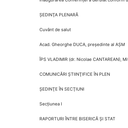
ŞEDINŢA PLENARĂ
Cuvânt de salut
Acad. Gheorghe DUCA, preşedinte al AŞM
ÎPS VLADIMIR (dr. Nicolae CANTAREAN), Mitro
COMUNICĂRI ŞTIINŢIFICE ÎN PLEN
ŞEDINŢE ÎN SECŢIUNI
Secţiunea I
RAPORTURI ÎNTRE BISERICĂ ŞI STAT