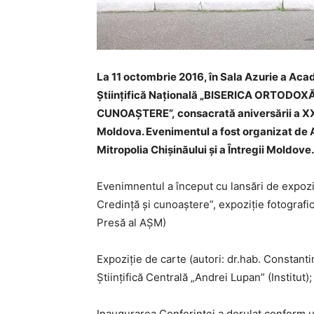
La 11 octombrie 2016, în Sala Azurie a Acad
Ştiinţifică Naţională „BISERICA ORTODO
CUNOAŞTERE”, consacrată aniversării a XX
Moldova. Evenimentul a fost organizat de 
Mitropolia Chișinăului și a Întregii Moldove.
Evenimnentul a început cu lansări de expoziţ
Credință și cunoaștere”, expoziţie fotografi
Presă al AŞM)
Expoziţie de carte (autori: dr.hab. Constant
Ştiinţifică Centrală „Andrei Lupan” (Institut
Inaugurarea Conferinței a derulat conform 