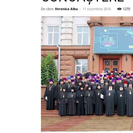
De către
Veronica Albu
-
11 octombrie 2016
1270