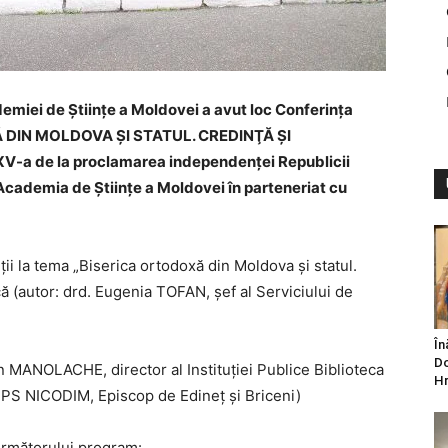
emiei de Științe a Moldovei a avut loc Conferinţa
XĂ DIN MOLDOVA ŞI STATUL. CREDINŢĂ ŞI
V-a de la proclamarea independenţei Republicii
Academia de Științe a Moldovei în parteneriat cu
ii la tema „Biserica ortodoxă din Moldova şi statul.
că (autor: drd. Eugenia TOFAN, şef al Serviciului de
În
Do
in MANOLACHE, director al Instituţiei Publice Biblioteca
Hr
); PS NICODIM, Episcop de Edineţ şi Briceni)
următorului program: