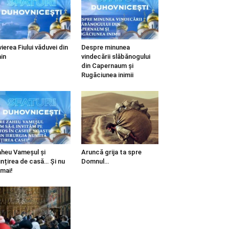
vierea Fiului văduvei din
Despre minunea
in
vindecării slăbănogului
din Capernaum și
Rugăciunea inimii
heu Vameșul și
Aruncă grija ta spre
ințirea de casă… Și nu
Domnul…
mai!