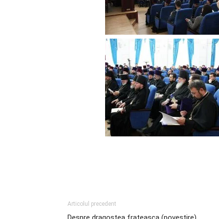
Articolul precedent
Despre dragostea frațeasca (povestire)