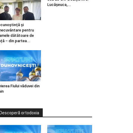
Lucășeuca,...
cunoștință și
necuvântare pentru
mele dătătoare de
ață – din partea...
vierea Fiului văduvei din
in
Descoperă ortodoxia