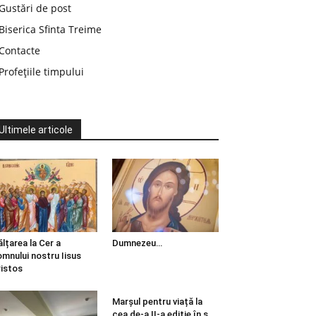
Gustări de post
Biserica Sfinta Treime
Contacte
Profețiile timpului
Ultimele articole
ălțarea la Cer a
Dumnezeu…
mnului nostru Iisus
istos
Marșul pentru viață la
cea de-a II-a ediție în s.