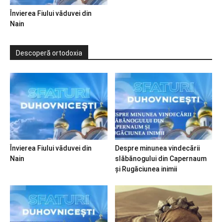
Învierea Fiului văduvei din
Nain
Descoperă ortodoxia
Învierea Fiului văduvei din
Despre minunea vindecării
Nain
slăbănogului din Capernaum
și Rugăciunea inimii