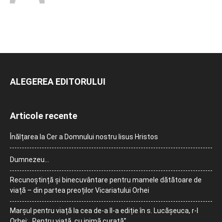
ALEGEREA EDITORULUI
Articole recente
Înălțarea la Cer a Domnului nostru Iisus Hristos
Dumnezeu…
Recunoștință și binecuvântare pentru mamele dătătoare de
viață – din partea preoților Vicariatului Orhei
Marșul pentru viață la cea de-a II-a ediție în s. Lucășeuca, r-l
Orhei: „Pentru viață, cu inimă curată”