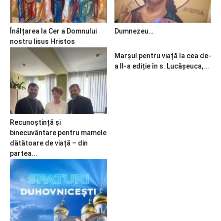
Înălțarea la Cer a Domnului
Dumnezeu…
nostru Iisus Hristos
Marșul pentru viață la cea de-
a II-a ediție în s. Lucășeuca,...
Recunoștință și
binecuvântare pentru mamele
dătătoare de viață – din
partea...