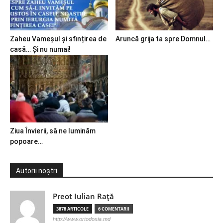
Zaheu Vameșul și sfințirea de
Aruncă grija ta spre Domnul…
casă… Și nu numai!
Ziua Învierii, să ne luminăm
popoare…
Autorii noștri
Preot Iulian Raţă
3878 ARTICOLE
6 COMENTARII
http://www.ortodoxia.md