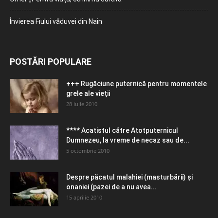
Învierea Fiului văduvei din Nain
POSTĂRI POPULARE
+++ Rugăciune puternică pentru momentele
grele ale vieţii
28 iulie 2010
**** Acatistul către Atotputernicul
Dumnezeu, la vreme de necaz sau de...
5 octombrie 2010
Despre păcatul malahiei (masturbării) şi
onaniei (pazei de a nu avea...
15 aprilie 2010