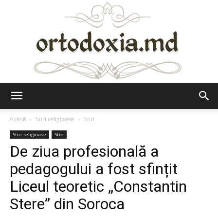
Ortodoxia.md
Acasă
Stiri religioase
Stiri
Stiri religioase
Stiri
De ziua profesională a
pedagogului a fost sfințit
Liceul teoretic „Constantin
Stere” din Soroca