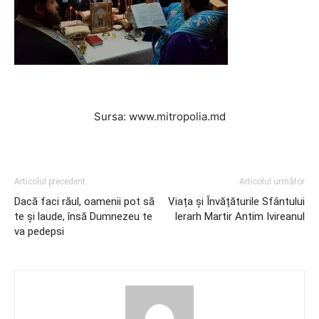
Sursa: www.mitropolia.md
Articolul precedent
Articolul următor
Dacă faci răul, oamenii pot să
Viața și Învățăturile Sfântului
te şi laude, însă Dumnezeu te
Ierarh Martir Antim Ivireanul
va pedepsi