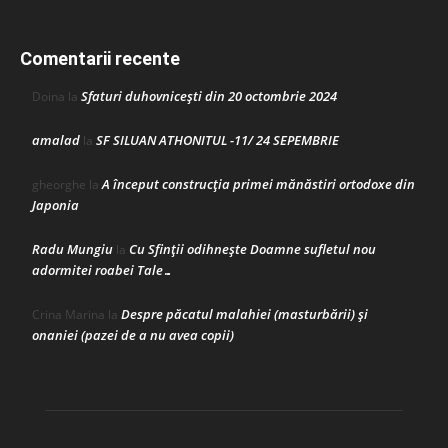
Comentarii recente
Sfaturi duhovnicești din 20 octombrie 2024
Doina
la
amalad
SF SILUAN ATHONITUL -11/ 24 SEPEMBRIE
la
A început construcţia primei mănăstiri ortodoxe din
gheorghe
la
Japonia
Radu Mungiu
Cu Sfinții odihnește Doamne sufletul nou
la
adormitei roabei Tale…
Despre păcatul malahiei (masturbării) şi
Crina Marina
la
onaniei (pazei de a nu avea copii)