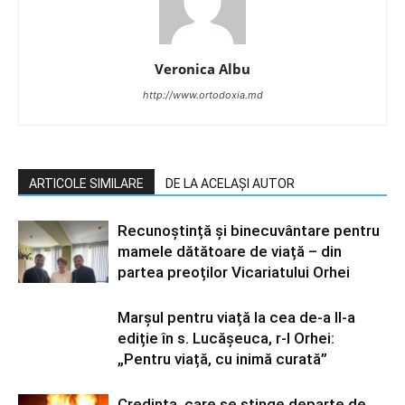
Veronica Albu
http://www.ortodoxia.md
ARTICOLE SIMILARE
DE LA ACELAȘI AUTOR
Recunoștință și binecuvântare pentru
mamele dătătoare de viață – din
partea preoților Vicariatului Orhei
Marșul pentru viață la cea de-a II-a
ediție în s. Lucășeuca, r-l Orhei:
„Pentru viață, cu inimă curată”
Credința, care se stinge departe de