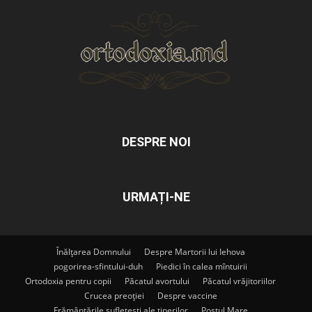
DESPRE NOI
URMAȚI-NE
Înălțarea Domnului
Despre Martorii lui Iehova
pogorirea-sfintului-duh
Piedici în calea mîntuirii
Ortodoxia pentru copii
Păcatul avortului
Păcatul vrăjitoriilor
Crucea preoției
Despre vaccine
Frământările sufletești ale tinerilor
Postul Mare