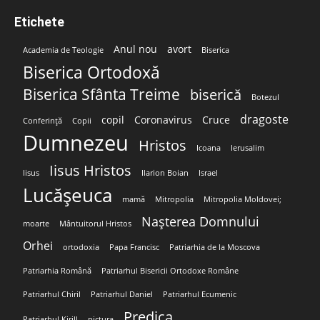
Etichete
Anul nou
avort
Academia de Teologie
Biserica
Biserica Ortodoxă
Biserica Sfânta Treime
biserică
Botezul
dragoste
copil
Coronavirus
Cruce
Conferință
Copii
Dumnezeu
Hristos
Icoana
Ierusalim
Iisus Hristos
Iisus
Ilarion Boian
Israel
Lucășeuca
mamă
Mitropolia
Mitropolia Moldovei;
Nașterea Domnului
moarte
Mântuitorul Hristos
Orhei
ortodoxia
Papa Francisc
Patriarhia de la Moscova
Patriarhia Română
Patriarhul Bisericii Ortodoxe Române
Patriarhul Chiril
Patriarhul Daniel
Patriarhul Ecumenic
Predica
Patriarhul Kirill
pictura