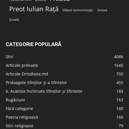
Preot Iulian Rață
Sfaturi duhovnicești;
Sinaxa
Școală
CATEGORIE POPULARĂ
Stiri
4086
Articole preluate
1645
Articole Ortodoxia.md
750
Proloagele Sfinților și a Sfintelor
455
6. Acatiste închinate Sfinților și Sfintelor
183
Rugăciuni
163
Fără categorie
160
Poezia religioasă
160
Stiri religioase
79