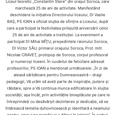
Liceul teoretic „Constantin Stere” din orașul Soroca, care
marchează 25 de ani de activitate. Manifestând
deschidere la inițiativa Directorului liceului, Dl Vasile
BAȘ, PS IOAN a oficiat slujba de sfințire a Liceului, după
care a participat la festivitatea prilejuită aniversării celor
25 de ani de activitate a instituției. La eveniment a
participat Dl Mihai MÎŢU, președintele raionului Soroca,
Dl Victor SĂU, primarul orașului Soroca, Prot. mitr.
Nicolae CRAVEȚ, protopop de Soroca, corpul profesoral
și numeroși liceeni. În cuvântul de felicitare adresat
profesorilor, PS IOAN a menționat următoarele: „În zi de
aleasă sărbătoare pentru Dumneavoastră – dragi
pedagogii, Vă urăm să aveţi parte de inspiraţie, putere şi
răbdare, spre a Vă continua munca edificatoare în slujba
societăţii, aşa încât, prin activităţile bineplăcute pe care le
întreprindeţi cu desăvârşit dezinteres şi dedicaţie, să se
întărească temelia duhovnicească şi identitară a neamului
nostru, spre a ne propăşi şi a dăinui în istorie”. În cadrul