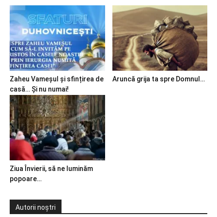
Zaheu Vameșul și sfințirea de
Aruncă grija ta spre Domnul…
casă… Și nu numai!
Ziua Învierii, să ne luminăm
popoare…
Autorii noștri