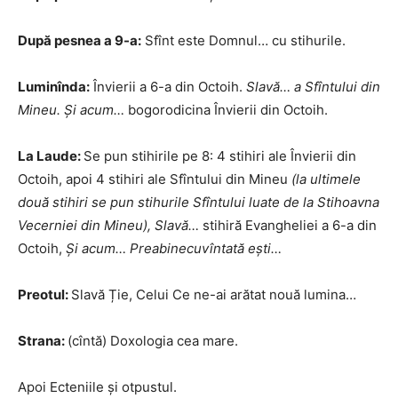
După pesnea a 9-a:
Sfînt este Domnul… cu stihurile.
Luminînda:
Învierii a 6-a din Octoih.
Slavă…
a Sfîntului din
Mineu. Şi acum…
bogorodicina Învierii din Octoih.
La Laude:
Se pun stihirile pe 8: 4 stihiri ale Învierii din
Octoih, apoi 4 stihiri ale Sfîntului din Mineu
(la ultimele
două stihiri se pun stihurile Sfîntului luate de la Stihoavna
Vecerniei
din Mineu),
Slavă…
stihiră Evangheliei a 6-a din
Octoih,
Şi acum… Preabinecuvîntată eşti…
Preotul:
Slavă Ție, Celui Ce ne-ai arătat nouă lumina…
Strana:
(cîntă) Doxologia cea mare.
Apoi Ecteniile şi otpustul.