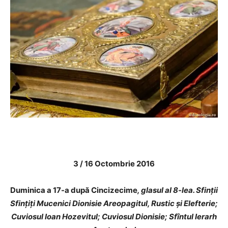
3 / 16 Octombrie 2016
Duminica a 17-a după Cincizecime
, glasul al 8-lea. Sfinții
Sfințiți Mucenici Dionisie Areopagitul, Rustic și Elefterie;
Cuviosul Ioan Hozevitul; Cuviosul Dionisie; Sfîntul Ierarh