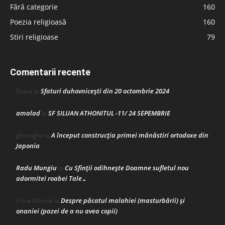
Fără categorie
160
Poezia religioasă
160
Stiri religioase
79
Comentarii recente
Sfaturi duhovnicești din 20 octombrie 2024
Doina
la
amalad
SF SILUAN ATHONITUL -11/ 24 SEPEMBRIE
la
A început construcţia primei mănăstiri ortodoxe din
gheorghe
la
Japonia
Radu Mungiu
Cu Sfinții odihnește Doamne sufletul nou
la
adormitei roabei Tale…
Despre păcatul malahiei (masturbării) şi
Crina Marina
la
onaniei (pazei de a nu avea copii)