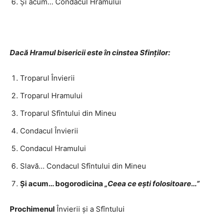
Și acum… Condacul Hramului
Dacă Hramul bisericii este în cinstea Sfinţilor:
Troparul Învierii
Troparul Hramului
Troparul Sfîntului din Mineu
Condacul Învierii
Condacul Hramului
Slavă… Condacul Sfîntului din Mineu
Și acum… bogorodicina
„Ceea ce eşti folositoare…”
Prochimenul
Învierii şi a Sfîntului