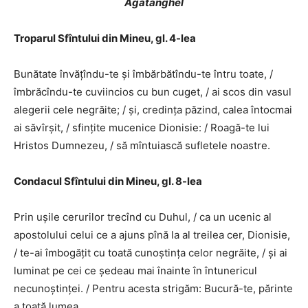
Agatanghel
Troparul Sfîntului din Mineu, gl. 4-lea
Bunătate învățîndu-te și îmbărbătîndu-te întru toate, /
îmbrăcîndu-te cuviincios cu bun cuget, / ai scos din vasul
alegerii cele negrăite; / și, credința păzind, calea întocmai
ai săvîrșit, / sfințite mucenice Dionisie: / Roagă-te lui
Hristos Dumnezeu, / să mîntuiască sufletele noastre.
Condacul Sfîntului din Mineu, gl. 8-lea
Prin ușile cerurilor trecînd cu Duhul, / ca un ucenic al
apostolului celui ce a ajuns pînă la al treilea cer, Dionisie,
/ te-ai îmbogățit cu toată cunoștința celor negrăite, / și ai
luminat pe cei ce ședeau mai înainte în întunericul
necunoștinței. / Pentru acesta strigăm: Bucură-te, părinte
a toată lumea.