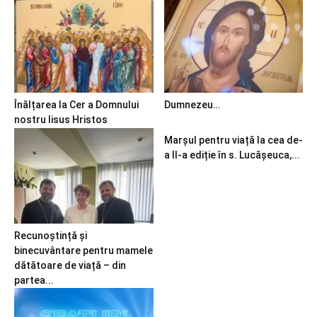
Înălțarea la Cer a Domnului
Dumnezeu…
nostru Iisus Hristos
Marșul pentru viață la cea de-
a II-a ediție în s. Lucășeuca,...
Recunoștință și
binecuvântare pentru mamele
dătătoare de viață – din
partea...