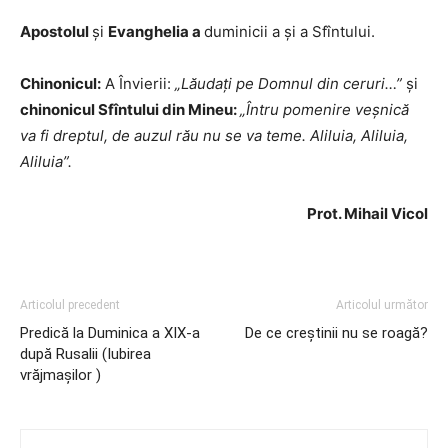
Apostolul
și
Evanghelia a
duminicii a şi a Sfîntului.
Chinonicul:
A Învierii:
„Lăudați pe Domnul din ceruri…”
şi
chinonicul Sfîntului din Mineu:
„Întru pomenire veşnică
va fi dreptul, de auzul rău nu se va teme. Aliluia, Aliluia,
Aliluia”.
Prot. Mihail Vicol
Articolul precedent
Articolul următor
Predică la Duminica a XIX-a
De ce creștinii nu se roagă?
după Rusalii (Iubirea
vrăjmaşilor )