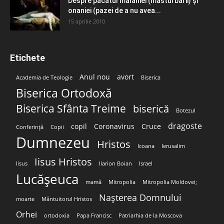
Despre păcatul malahiei (masturbării) şi
onaniei (pazei de a nu avea...
15 aprilie 2010
Etichete
Anul nou
avort
Academia de Teologie
Biserica
Biserica Ortodoxă
Biserica Sfânta Treime
biserică
Botezul
dragoste
copil
Coronavirus
Cruce
Conferință
Copii
Dumnezeu
Hristos
Icoana
Ierusalim
Iisus Hristos
Iisus
Ilarion Boian
Israel
Lucășeuca
mamă
Mitropolia
Mitropolia Moldovei;
Nașterea Domnului
moarte
Mântuitorul Hristos
Orhei
ortodoxia
Papa Francisc
Patriarhia de la Moscova