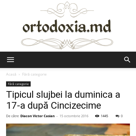
Ortodoxia.md
Acasă
Fără categorie
Fără categorie
Tipicul slujbei la duminica a
17-a după Cincizecime
De către
Diacon Victor Casian
-
15 octombrie 2016
1445
0