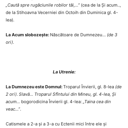
„Caută spre rugăciunile robilor tăi,…”
(cea de la Şi acum..,
de la Stihoavna Vecerniei din Octoih din Duminica gl. 4-
lea).
La Acum slobozeşte:
Născătoare de Dumnezeu…
(de 3
ori)
.
La Utrenie:
La Dumnezeu este Domnul:
Troparul Învierii, gl. 8-lea
(de
2 ori)
.
Slavă…
Troparul Sfîntului din Mineu, gl. 4-lea, Şi
acum…
bogorodicina Învierii gl. 4-lea:
„Taina cea din
veac…”
.
Catismele a 2-a şi a 3-a cu Ectenii mici între ele şi