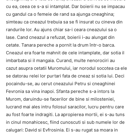
cu ea, ceea ce s-a si intamplat. Dar boierii nu se impacau
cu gandul ca o femeie de rand sa ajunga cneaghina;
simteau ca cneazul trebuia sa se fi insurat cu cineva din
randurile lor. Au ajuns chiar sa-i ceara cneazului sa o
lase. Cand cneazul a refuzat, boierii i-au alungat din
cetate. Tanara pereche a pornit la drum într-o barca.
Cneazul era foarte mahnit de cele intamplate, dar sotia il
imbarbata si il mangaia. Curand, multe nenorociri au
cazut asupra cetatii Muromului, iar norodul socotea ca ele
se datorau relei lor purtari fata de cneaz si sotia lui. Deci
pocaindu-se, au cerut cneazului Petru si cneaghinei
Fevronia sa vina inapoi. Sfanta pereche s-a intors la
Murom, daruindu-se facerilor de bine si milosteniei,
lucrand mai ales intru folosul saracilor, lucru pentru care
au fost foarte indragiti. La apropierea mortii, ei s-au tuns
in cinul monahicesc, fiind cunoscuti si sub numele lor de
calugari: David si Evfrosinia. Ei s-au rugat sa moara in