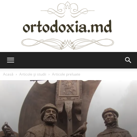
Ortodoxia.md
Acasă
Articole şi studii
Articole preluate