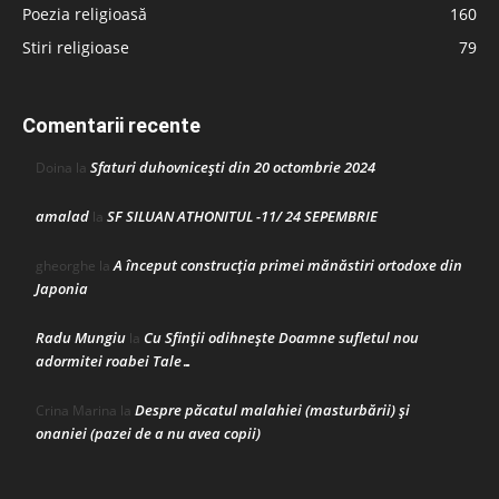
Poezia religioasă
160
Stiri religioase
79
Comentarii recente
Sfaturi duhovnicești din 20 octombrie 2024
Doina
la
amalad
SF SILUAN ATHONITUL -11/ 24 SEPEMBRIE
la
A început construcţia primei mănăstiri ortodoxe din
gheorghe
la
Japonia
Radu Mungiu
Cu Sfinții odihnește Doamne sufletul nou
la
adormitei roabei Tale…
Despre păcatul malahiei (masturbării) şi
Crina Marina
la
onaniei (pazei de a nu avea copii)