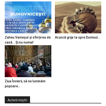
Zaheu Vameșul și sfințirea de
Aruncă grija ta spre Domnul…
casă… Și nu numai!
Ziua Învierii, să ne luminăm
popoare…
Autorii noștri