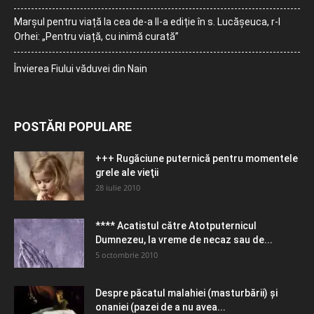
Marșul pentru viață la cea de-a II-a ediție în s. Lucășeuca, r-l
Orhei: „Pentru viață, cu inimă curată”
Învierea Fiului văduvei din Nain
POSTĂRI POPULARE
+++ Rugăciune puternică pentru momentele
grele ale vieţii
28 iulie 2010
**** Acatistul către Atotputernicul
Dumnezeu, la vreme de necaz sau de...
5 octombrie 2010
Despre păcatul malahiei (masturbării) şi
onaniei (pazei de a nu avea...