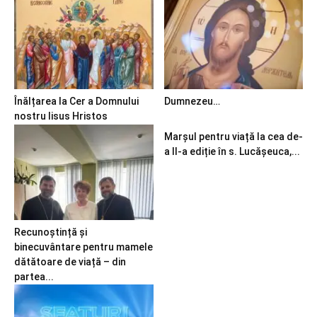
Înălțarea la Cer a Domnului
Dumnezeu…
nostru Iisus Hristos
Marșul pentru viață la cea de-
a II-a ediție în s. Lucășeuca,...
Recunoștință și
binecuvântare pentru mamele
dătătoare de viață – din
partea...