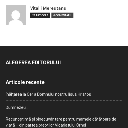
Vitalii Mereutanu
23 ARTICOLE
0 COMENTARII
ALEGEREA EDITORULUI
Articole recente
Înălțarea la Cer a Domnului nostru Iisus Hristos
Dumnezeu…
Recunoștință și binecuvântare pentru mamele dătătoare de
viață – din partea preoților Vicariatului Orhei