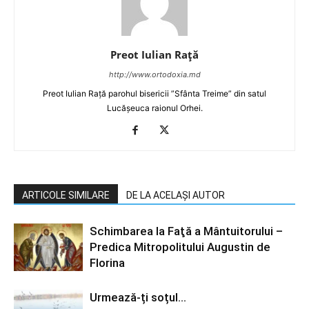
Preot Iulian Raţă
http://www.ortodoxia.md
Preot Iulian Rață parohul bisericii ”Sfânta Treime” din satul
Lucășeuca raionul Orhei.
ARTICOLE SIMILARE
DE LA ACELAȘI AUTOR
Schimbarea la Faţă a Mântuitorului –
Predica Mitropolitului Augustin de
Florina
Urmează-ți soțul…