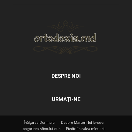
DESPRE NOI
URMAȚI-NE
Înălțarea Domnului
Despre Martorii lui Iehova
pogorirea-sfintului-duh
Piedici în calea mîntuirii