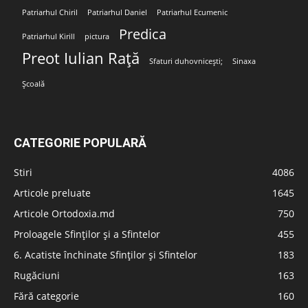
Patriarhul Chiril
Patriarhul Daniel
Patriarhul Ecumenic
Predica
Patriarhul Kirill
pictura
Preot Iulian Rață
Sfaturi duhovnicești;
Sinaxa
Școală
CATEGORIE POPULARĂ
Stiri
4086
Articole preluate
1645
Articole Ortodoxia.md
750
Proloagele Sfinților și a Sfintelor
455
6. Acatiste închinate Sfinților și Sfintelor
183
Rugăciuni
163
Fără categorie
160