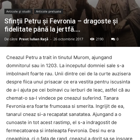
Articole şi studii
Articole preluate
Sfinții Petru și Fevronia – dragoste și
fidelitate până la jertfă….
De către
Preot Iulian Raţă
-
26 octombrie 2017
2190
0
Cneazul Petru a trait in tinutul Murom, ajungand
domnitorul sau in 1203. La inceputul domniei sale s-a
imbolnavit foarte rau. Unii dintre cei de la curte auzisera
despre fiica unui prisacar ce era vestita pentru iscusinta
de a-i ajuta pe cei bolnavi cu ierburi de leac, astfel că au
chemat-o sa-l vindece pe cneazul suferind. Tanara
Fevronia era foarte frumoasa si smerita. Ingrijit de ea,
tanarul cneaz si-a recapatat sanatatea. Ajungand a o
cunoaste in tot acest rastimp, el s-a indragostit de
fermecatoarea si inteleapta Fevronia. Desi nu era
cneaghina, ci o fata de rand, cneazul a dorit sa se insoare