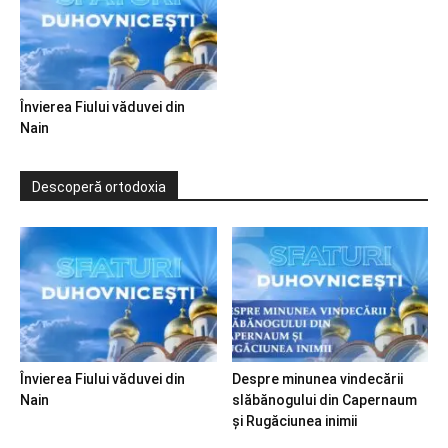
Învierea Fiului văduvei din
Nain
Descoperă ortodoxia
Învierea Fiului văduvei din
Despre minunea vindecării
Nain
slăbănogului din Capernaum
și Rugăciunea inimii