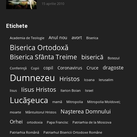
15 aprilie 2010
Etichete
Anul nou
avort
Academia de Teologie
Biserica
Biserica Ortodoxă
Biserica Sfânta Treime
biserică
Botezul
dragoste
copil
Coronavirus
Cruce
Conferință
Copii
Dumnezeu
Hristos
Icoana
Ierusalim
Iisus Hristos
Iisus
Ilarion Boian
Israel
Lucășeuca
mamă
Mitropolia
Mitropolia Moldovei;
Nașterea Domnului
moarte
Mântuitorul Hristos
Orhei
ortodoxia
Papa Francisc
Patriarhia de la Moscova
Patriarhia Română
Patriarhul Bisericii Ortodoxe Române