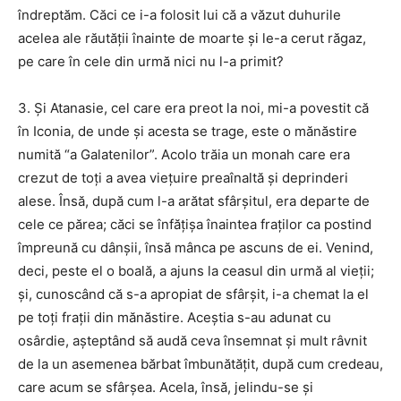
îndreptăm. Căci ce i-a folosit lui că a văzut duhurile
acelea ale răutăţii înainte de moarte şi le-a cerut răgaz,
pe care în cele din urmă nici nu l-a primit?
3. Şi Atanasie, cel care era preot la noi, mi-a povestit că
în Iconia, de unde şi acesta se trage, este o mănăstire
numită “a Galatenilor”. Acolo trăia un monah care era
crezut de toţi a avea vieţuire preaînaltă şi deprinderi
alese. Însă, după cum l-a arătat sfârşitul, era departe de
cele ce părea; căci se înfăţişa înaintea fraţilor ca postind
împreună cu dânşii, însă mânca pe ascuns de ei. Venind,
deci, peste el o boală, a ajuns la ceasul din urmă al vieţii;
şi, cunoscând că s-a apropiat de sfârşit, i-a chemat la el
pe toţi fraţii din mănăstire. Aceştia s-au adunat cu
osârdie, aşteptând să audă ceva însemnat şi mult râvnit
de la un asemenea bărbat îmbunătăţit, după cum credeau,
care acum se sfârşea. Acela, însă, jelindu-se şi