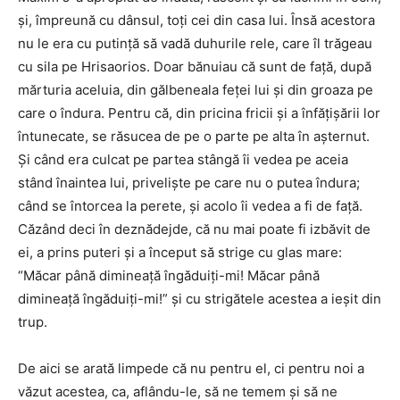
şi, împreună cu dânsul, toţi cei din casa lui. Însă acestora
nu le era cu putinţă să vadă duhurile rele, care îl trăgeau
cu sila pe Hrisaorios. Doar bănuiau că sunt de faţă, după
mărturia aceluia, din gălbeneala feţei lui şi din groaza pe
care o îndura. Pentru că, din pricina fricii şi a înfăţişării lor
întunecate, se răsucea de pe o parte pe alta în aşternut.
Şi când era culcat pe partea stângă îi vedea pe aceia
stând înaintea lui, privelişte pe care nu o putea îndura;
când se întorcea la perete, şi acolo îi vedea a fi de faţă.
Căzând deci în deznădejde, că nu mai poate fi izbăvit de
ei, a prins puteri şi a început să strige cu glas mare:
“Măcar până dimineaţă îngăduiţi-mi! Măcar până
dimineaţă îngăduiţi-mi!” şi cu strigătele acestea a ieşit din
trup.
De aici se arată limpede că nu pentru el, ci pentru noi a
văzut acestea, ca, aflându-le, să ne temem şi să ne