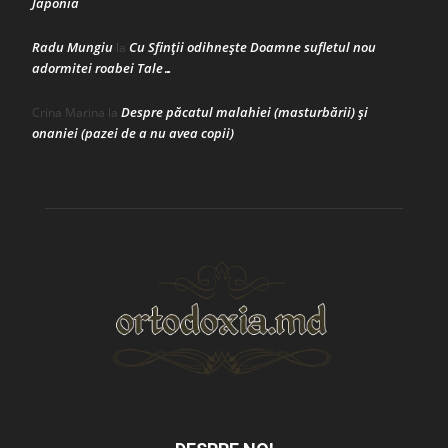
Japonia
Radu Mungiu
Cu Sfinții odihnește Doamne sufletul nou
la
adormitei roabei Tale…
Despre păcatul malahiei (masturbării) şi
Crina Marina
la
onaniei (pazei de a nu avea copii)