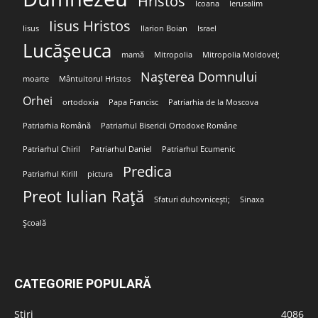
Hristos
Icoana
Ierusalim
Iisus Hristos
Iisus
Ilarion Boian
Israel
Lucășeuca
mamă
Mitropolia
Mitropolia Moldovei;
Nașterea Domnului
moarte
Mântuitorul Hristos
Orhei
ortodoxia
Papa Francisc
Patriarhia de la Moscova
Patriarhia Română
Patriarhul Bisericii Ortodoxe Române
Patriarhul Chiril
Patriarhul Daniel
Patriarhul Ecumenic
Predica
Patriarhul Kirill
pictura
Preot Iulian Rață
Sfaturi duhovnicești;
Sinaxa
Școală
CATEGORIE POPULARĂ
Stiri
4086