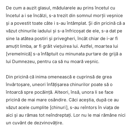
De cum a auzit glasul, mădularele au prins încetul cu
încetul a i se încălzi, s-a trezit din somnul morţii veşnice
şi a povestit toate câte i s-au întâmplat. Şi din pricină că a
văzut chinurile iadului şi s-a înfricoşat de ele, s-a dat pe
sine la atâtea postiri şi privegheri, încât chiar de i-ar fi
amuţit limba, ar fi grăit vieţuirea lui. Astfel, moartea lui
[vremelnică] s-a înfăptuit cu minunata purtare de grijă a
lui Dumnezeu, pentru ca să nu moară veşnic.
Din pricină că inima omenească e cuprinsă de grea
învârtoşare, uneori înfăţişarea chinurilor poate să o
întoarcă spre pocăinţă. Alteori, însă, unora li se face
pricină de mai mare osândire. Căci aceştia, după ce au
văzut acele cumplite [chinuri], s-au reîntors în viaţa de
aici şi au rămas tot neîndreptaţi. Lor nu le mai rămâne nici
un cuvânt de dezvinovăţire.