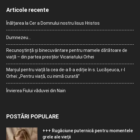
Articole recente
Înălțarea la Cer a Domnului nostru Iisus Hristos
Dumnezeu…
Recunoștință și binecuvântare pentru mamele dătătoare de
viață – din partea preoților Vicariatului Orhei
Marșul pentru viață la cea de-a II-a ediție în s. Lucășeuca, r-l
Orhei: „Pentru viață, cu inimă curată”
Învierea Fiului văduvei din Nain
POSTĂRI POPULARE
+++ Rugăciune puternică pentru momentele
grele ale vieţii