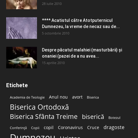
28 iulie 2010
**** Acatistul către Atotputernicul
Dumnezeu, la vreme de necaz sau de...
5 octombrie 2010
Despre păcatul malahiei (masturbării) şi
onaniei (pazei de a nu avea...
15 aprilie 2010
Etichete
Anul nou
avort
Academia de Teologie
Biserica
Biserica Ortodoxă
Biserica Sfânta Treime
biserică
Botezul
dragoste
copil
Coronavirus
Cruce
Conferință
Copii
Dumnezeu