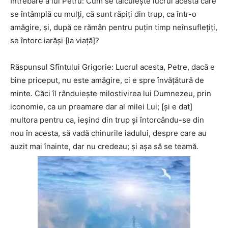
Întrebare a lui Petru: Cum se tâlcuieşte lucrul acesta care
se întâmplă cu mulţi, că sunt răpiţi din trup, ca într-o
amăgire, şi, după ce rămân pentru puţin timp neînsufleţiţi,
se întorc iarăşi [la viaţă]?
Răspunsul Sfîntului Grigorie: Lucrul acesta, Petre, dacă e
bine priceput, nu este amăgire, ci e spre învăţătură de
minte. Căci îl rânduieşte milostivirea lui Dumnezeu, prin
iconomie, ca un preamare dar al milei Lui; [şi e dat]
multora pentru ca, ieşind din trup şi întorcându-se din
nou în acesta, să vadă chinurile iadului, despre care au
auzit mai înainte, dar nu credeau; şi aşa să se teamă.