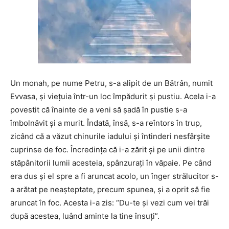
Un monah, pe nume Petru, s-a alipit de un Bătrân, numit
Evvasa, şi vieţuia într-un loc împădurit şi pustiu. Acela i-a
povestit că înainte de a veni să şadă în pustie s-a
îmbolnăvit şi a murit. Îndată, însă, s-a reîntors în trup,
zicând că a văzut chinurile iadului şi întinderi nesfârşite
cuprinse de foc. Încredinţa că i-a zărit şi pe unii dintre
stăpânitorii lumii acesteia, spânzuraţi în văpaie. Pe când
era dus şi el spre a fi aruncat acolo, un înger strălucitor s-
a arătat pe neaşteptate, precum spunea, şi a oprit să fie
aruncat în foc. Acesta i-a zis: “Du-te şi vezi cum vei trăi
după acestea, luând aminte la tine însuţi”.