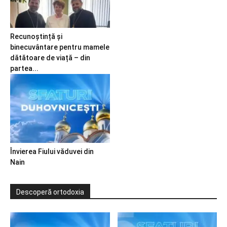
Recunoștință și
binecuvântare pentru mamele
dătătoare de viață – din
partea...
Învierea Fiului văduvei din
Nain
Descoperă ortodoxia