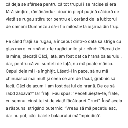
că deja se sfârşea pentru că tot trupul i se răcise şi era
fără simţire, rămânându-i doar în piept puţină căldură de
viaţă se rugau stăruitor pentru el, cerând de la iubitorul
de oameni Dumnezeu să-i fie milostiv la ieşirea din trup.
Pe când fraţii se rugau, a început dintr-o dată să strige cu
glas mare, curmându-le rugăciunile și zicând: “Plecaţi de
la mine, plecaţi! Căci, iată, am fost dat ca hrană balaurului,
dar, pentru că voi sunteţi de faţă, nu mă poate mânca.
Capul deja mi l-a înghiţit. Lăsaţi-l în pace, să nu mă
chinuiască mai mult şi ceea ce are de făcut, grabnic să
facă. Căci de acum i-am fost dat lui de hrană. De ce să
rabd zăbava?” Iar fraţii i-au spus: “Pecetluieşte-te, frate,
cu semnul cinstitei şi de viaţă făcătoarei Cruci”. Însă acela
a răspuns, strigând puternic: “Vreau să mă pecetluiesc,
dar nu pot, căci balele balaurului mă împiedică”.