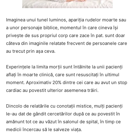
Imaginea unui tunel luminos, apariţia rudelor moarte sau
a unor personaje biblice, momentul în care cineva îşi
priveşte de sus propriul corp care zace în pat. sunt doar
câteva din imaginile relatate frecvent de persoanele care
au trecut prin aşa ceva.
Experinţele la limita morţii sunt întâlnite la unii pacienţi
aflaţi în moarte clinică, care sunt resuscitaţi în ultimul
moment. Aproximativ 20% dintre cei care au avut un stop
cardiac au povestit ulterior asemenea trăiri.
Dincolo de relatările cu conotaţii mistice, mulţi pacienţi
le-au dat de gândit cercetărilor după ce au povestit în
amănunt tot ce au văzut în salonul de spital, în timp ce
medicii încercau să le salveze viaţa.