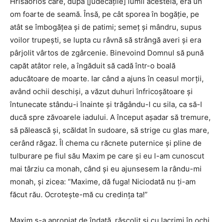
Hrisaorios care, după [judecăţile] lumii acesteia, era un
om foarte de seamă. Însă, pe cât sporea în bogăţie, pe
atât se îmbogăţea şi de patimi; semeţ şi mândru, supus
voilor trupeşti, se lupta cu râvnă să strângă averi şi era
pârjolit vârtos de zgârcenie. Binevoind Domnul să pună
capăt atâtor rele, a îngăduit să cadă într-o boală
aducătoare de moarte. Iar când a ajuns în ceasul morţii,
având ochii deschişi, a văzut duhuri înfricoşătoare şi
întunecate stându-i înainte şi trăgându-l cu sila, ca să-l
ducă spre zăvoarele iadului. A început aşadar să tremure,
să pălească şi, scăldat în sudoare, să strige cu glas mare,
cerând răgaz. Îl chema cu răcnete puternice şi pline de
tulburare pe fiul său Maxim pe care şi eu l-am cunoscut
mai târziu ca monah, când şi eu ajunsesem la rându-mi
monah, şi zicea: “Maxime, dă fuga! Niciodată nu ţi-am
făcut rău. Ocroteşte-mă cu credinţa ta!”
Maxim s-a apropiat de îndată, răscolit şi cu lacrimi în ochi,