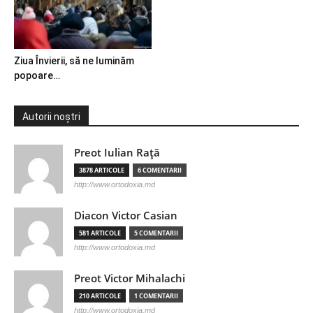
Ziua Învierii, să ne luminăm
popoare…
Autorii noștri
Preot Iulian Raţă
3878 ARTICOLE
6 COMENTARII
http://www.ortodoxia.md
Diacon Victor Casian
581 ARTICOLE
5 COMENTARII
http://www.ortodoxia.md
Preot Victor Mihalachi
210 ARTICOLE
1 COMENTARII
http://www.ortodoxia.md