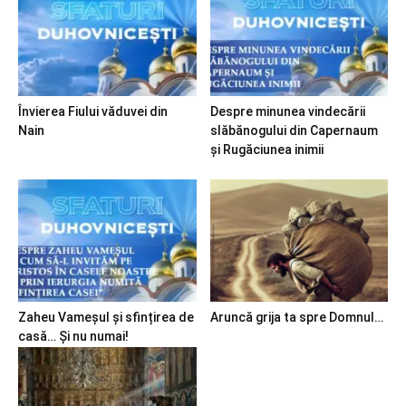
Învierea Fiului văduvei din
Despre minunea vindecării
Nain
slăbănogului din Capernaum
și Rugăciunea inimii
Zaheu Vameșul și sfințirea de
Aruncă grija ta spre Domnul…
casă… Și nu numai!