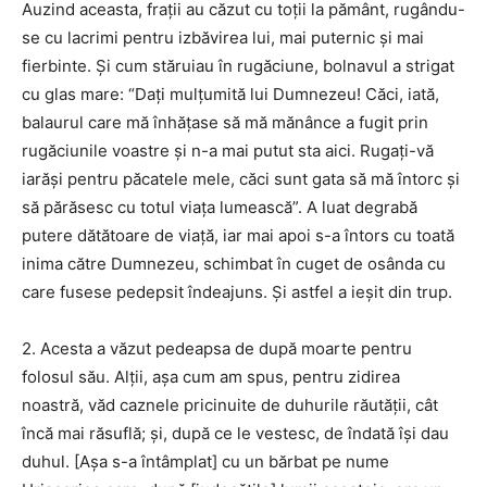
Auzind aceasta, fraţii au căzut cu toţii la pământ, rugându-
se cu lacrimi pentru izbăvirea lui, mai puternic şi mai
fierbinte. Şi cum stăruiau în rugăciune, bolnavul a strigat
cu glas mare: “Daţi mulţumită lui Dumnezeu! Căci, iată,
balaurul care mă înhăţase să mă mănânce a fugit prin
rugăciunile voastre şi n-a mai putut sta aici. Rugaţi-vă
iarăşi pentru păcatele mele, căci sunt gata să mă întorc şi
să părăsesc cu totul viaţa lumească”. A luat degrabă
putere dătătoare de viaţă, iar mai apoi s-a întors cu toată
inima către Dumnezeu, schimbat în cuget de osânda cu
care fusese pedepsit îndeajuns. Şi astfel a ieşit din trup.
2. Acesta a văzut pedeapsa de după moarte pentru
folosul său. Alţii, aşa cum am spus, pentru zidirea
noastră, văd caznele pricinuite de duhurile răutăţii, cât
încă mai răsuflă; şi, după ce le vestesc, de îndată îşi dau
duhul. [Aşa s-a întâmplat] cu un bărbat pe nume