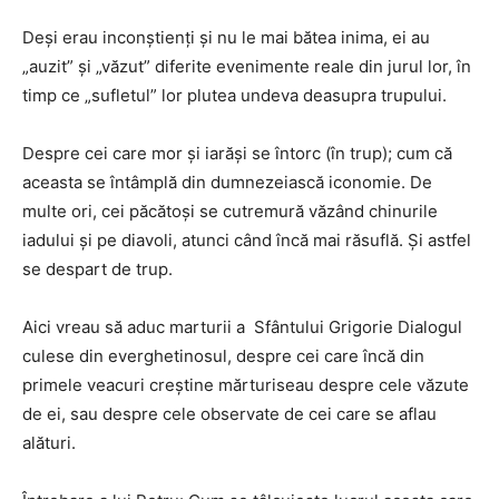
Deşi erau inconştienţi şi nu le mai bătea inima, ei au
„auzit” şi „văzut” diferite evenimente reale din jurul lor, în
timp ce „sufletul” lor plutea undeva deasupra trupului.
Despre cei care mor şi iarăşi se întorc (în trup); cum că
aceasta se întâmplă din dumnezeiască iconomie. De
multe ori, cei păcătoşi se cutremură văzând chinurile
iadului şi pe diavoli, atunci când încă mai răsuflă. Şi astfel
se despart de trup.
Aici vreau să aduc marturii a Sfântului Grigorie Dialogul
culese din everghetinosul, despre cei care încă din
primele veacuri creștine mărturiseau despre cele văzute
de ei, sau despre cele observate de cei care se aflau
alături.