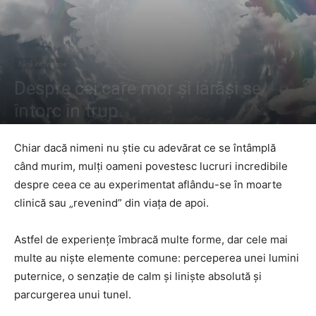
Fără categorie
Despre cei care mor şi iarăşi se
întorc în trup.
De către
Preot Victor Mihalachi
-
13 martie 2018
2602
0
Chiar dacă nimeni nu știe cu adevărat ce se întâmplă
când murim, mulți oameni povestesc lucruri incredibile
despre ceea ce au experimentat aflându-se în moarte
clinică sau „revenind” din viața de apoi.
Astfel de experiențe îmbracă multe forme, dar cele mai
multe au niște elemente comune: perceperea unei lumini
puternice, o senzație de calm și liniște absolută și
parcurgerea unui tunel.