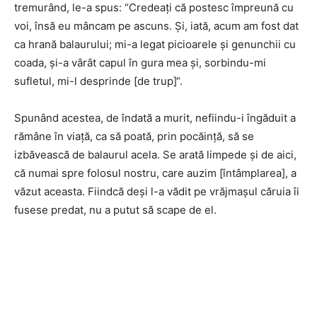
tremurând, le-a spus: “Credeaţi că postesc împreună cu
voi, însă eu mâncam pe ascuns. Şi, iată, acum am fost dat
ca hrană balaurului; mi-a legat picioarele şi genunchii cu
coada, şi-a vârât capul în gura mea şi, sorbindu-mi
sufletul, mi-l desprinde [de trup]“.
Spunând acestea, de îndată a murit, nefiindu-i îngăduit a
rămâne în viaţă, ca să poată, prin pocăinţă, să se
izbăvească de balaurul acela. Se arată limpede şi de aici,
că numai spre folosul nostru, care auzim [întâmplarea], a
văzut aceasta. Fiindcă deşi l-a vădit pe vrăjmaşul căruia îi
fusese predat, nu a putut să scape de el.