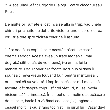
2. A aceluiaşi Sfânt Grigorie Dialogul, către diaconul său
Petru
De multe ori sufletele, cât încă se află în trup, văd unele
chinuri pricinuite de duhurile viclene; unele spre zidirea
lor, iar altele spre zidirea celor ce îi ascultă
1. Era odată un copil foarte neastâmpărat, pe care îl
chema Teodor. Acesta avea un frate monah şi, mai
degrabă silit decât de voie bună, i-a urmat lui la
mănăstire. Dar Teodor era foarte nesupus şi dacă îi
spunea cineva vreun [cuvânt] bun pentru mântuirea lui,
nu numai că nu voia să-l împlinească, dar nici măcar să-l
asculte; cât despre chipul sfintei vieţuiri, nu se învoia
nicicum să îl primească. În timpul unei molime aducătoare
de moarte, boala i-a vătămat coapsa; şi ajungând la
ceasul morţii, s-au strâns toţi fraţii [în jurul lui]. Văzându-l