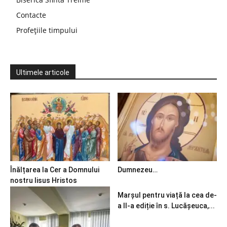
Contacte
Profețiile timpului
Ultimele articole
Înălțarea la Cer a Domnului
Dumnezeu…
nostru Iisus Hristos
Marșul pentru viață la cea de-
a II-a ediție în s. Lucășeuca,...