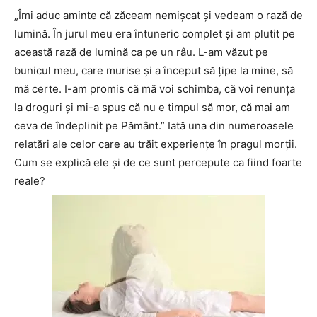
„Îmi aduc aminte că zăceam nemişcat şi vedeam o rază de
lumină. În jurul meu era întuneric complet şi am plutit pe
această rază de lumină ca pe un râu. L-am văzut pe
bunicul meu, care murise şi a început să ţipe la mine, să
mă certe. I-am promis că mă voi schimba, că voi renunţa
la droguri şi mi-a spus că nu e timpul să mor, că mai am
ceva de îndeplinit pe Pământ.” Iată una din numeroasele
relatări ale celor care au trăit experienţe în pragul morţii.
Cum se explică ele şi de ce sunt percepute ca fiind foarte
reale?