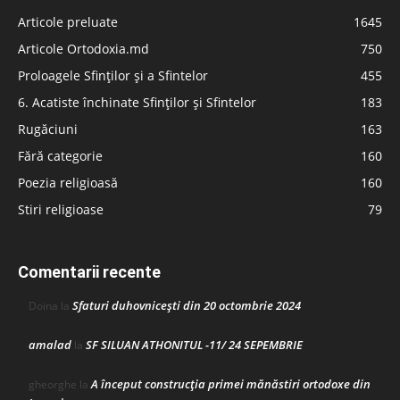
Articole preluate
1645
Articole Ortodoxia.md
750
Proloagele Sfinților și a Sfintelor
455
6. Acatiste închinate Sfinților și Sfintelor
183
Rugăciuni
163
Fără categorie
160
Poezia religioasă
160
Stiri religioase
79
Comentarii recente
Sfaturi duhovnicești din 20 octombrie 2024
Doina
la
amalad
SF SILUAN ATHONITUL -11/ 24 SEPEMBRIE
la
A început construcţia primei mănăstiri ortodoxe din
gheorghe
la