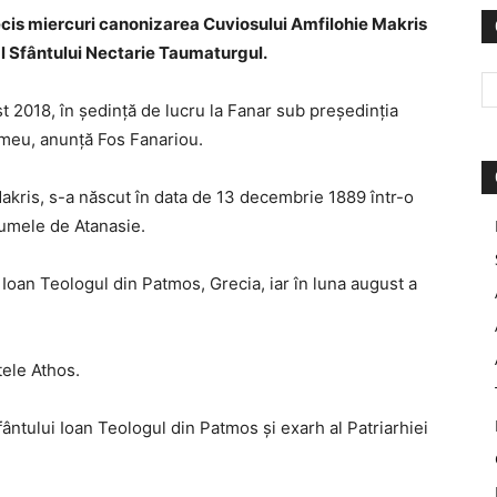
ecis miercuri canonizarea Cuviosului Amfilohie Makris
l Sfântului Nectarie Taumaturgul.
st 2018, în ședință de lucru la Fanar sub președinția
omeu, anunță Fos Fanariou.
Makris, s-a născut în data de 13 decembrie 1889 într-o
 numele de Atanasie.
 Ioan Teologul din Patmos, Grecia, iar în luna august a
tele Athos.
Sfântului Ioan Teologul din Patmos și exarh al Patriarhiei