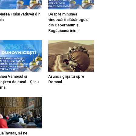
vierea Fiului văduvei din
Despre minunea
in
vindecării slăbănogului
din Capernaum și
Rugăciunea inimii
heu Vameșul și
Aruncă grija ta spre
ințirea de casă… Și nu
Domnul…
mai!
ua Învierii, să ne