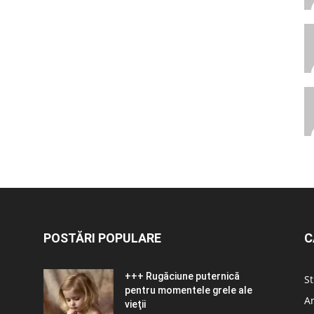
POSTĂRI POPULARE
C
+++ Rugăciune puternică
St
pentru momentele grele ale
Ar
vieţii