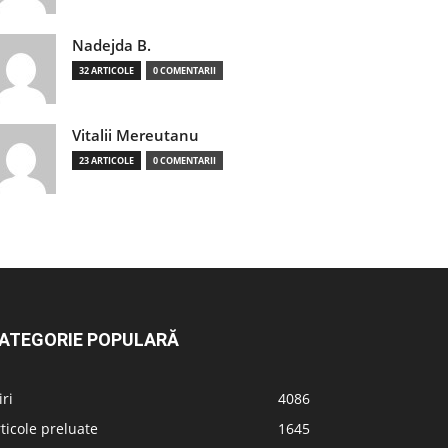
Nadejda B.
32 ARTICOLE
0 COMENTARII
Vitalii Mereutanu
23 ARTICOLE
0 COMENTARII
ATEGORIE POPULARĂ
iri
4086
ticole preluate
1645