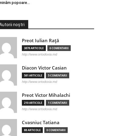
minăm popoare…
Autorii noștri
Preot Iulian Raţă
3878 ARTICOLE
6 COMENTARII
http://www.ortodoxia.md
Diacon Victor Casian
581 ARTICOLE
5 COMENTARII
http://www.ortodoxia.md
Preot Victor Mihalachi
210 ARTICOLE
1 COMENTARII
http://www.ortodoxia.md
Cvasniuc Tatiana
88 ARTICOLE
0 COMENTARII