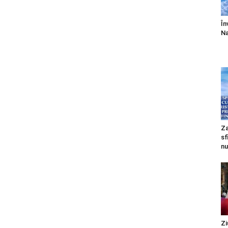
În
Na
Za
sf
nu
Zi