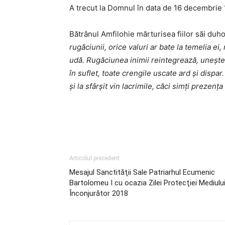
A trecut la Domnul în data de 16 decembrie 
Bătrânul Amfilohie mărturisea fiilor săi duh
rugăciunii, orice valuri ar bate la temelia ei
udă. Rugăciunea inimii reintegrează, uneşte
în suflet, toate crengile uscate ard şi dispar
şi la sfârşit vin lacrimile, căci simţi prezenţa 
Articolul precedent
Mesajul Sanctităţii Sale Patriarhul Ecumenic
Bartolomeu I cu ocazia Zilei Protecţiei Mediulu
Înconjurător 2018