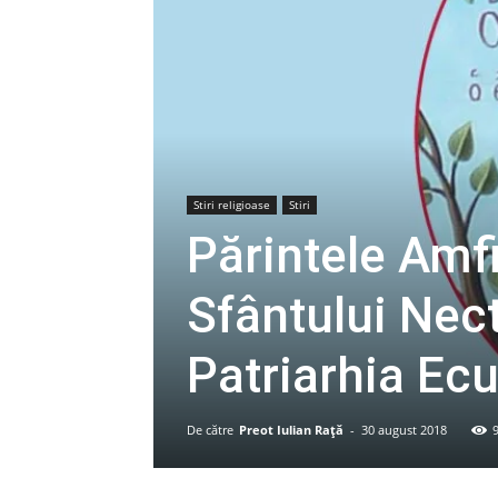
Stiri religioase
Stiri
Părintele Amfi
Sfântului Nect
Patriarhia Ec
De către
Preot Iulian Raţă
-
30 august 2018