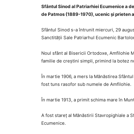
Sfântul Sinod al Patriarhiei Ecumenice a d
de Patmos (1889-1970), ucenic și prieten a
Sfântul Sinod s-a întrunit miercuri, 29 augu
Sanctității Sale Patriarhul Ecumenic Bartol
Noul sfânt al Bisericii Ortodoxe, Amfilohie 
familie de creștini simpli, primind la botez
În martie 1906, a mers la Mănăstirea Sfântul
fost tuns rasofor sub numele de Amfilohie.
În martie 1913, a primit schima mare în Mun
A fost stareț al Mănăstirii Stavropighiale a 
Ecumenice.