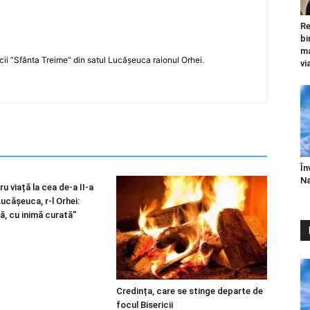
Re
bi
ma
icii ”Sfânta Treime” din satul Lucășeuca raionul Orhei.
vi
În
Na
u viață la cea de-a II-a
 Lucășeuca, r-l Orhei:
ă, cu inimă curată”
Credința, care se stinge departe de
focul Bisericii