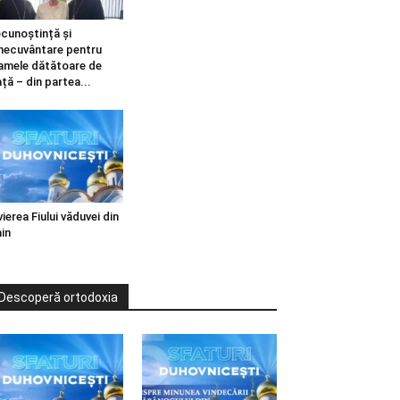
cunoștință și
necuvântare pentru
mele dătătoare de
ață – din partea...
vierea Fiului văduvei din
in
Descoperă ortodoxia