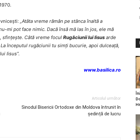
1970.
ovniceşti:
„Atâta vreme rămân pe stânca înaltă a
, nu-mi pot face nimic. Dacă însă mă las în jos, ele mă
, sfinţeşte. Câtă vreme focul
Rugăciunii lui Iisus
arde
. La începutul rugăciunii tu simţi bucurie, apoi dulceaţă,
lui Iisus”.
www.basilica.ro
În
Articolul următor
Do
Hr
Sinodul Bisericii Ortodoxe din Moldova întrunit în
i
ședință de lucru