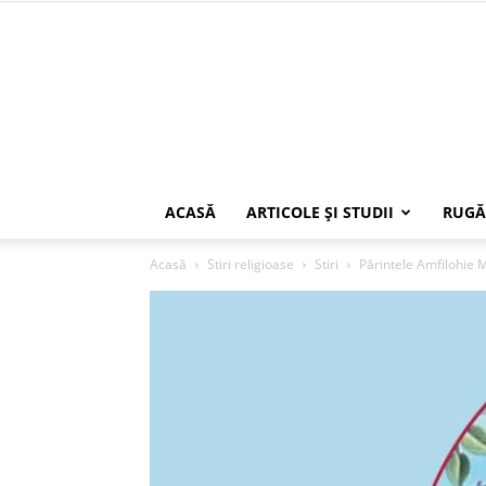
ACASĂ
ARTICOLE ŞI STUDII
RUGĂ
Acasă
Stiri religioase
Stiri
Părintele Amfilohie Ma