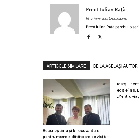
Preot Iulian Raţă
http://www.ortodoxia.md
Preot Iulian Rață parohul biser
ARTICOLE SIMILARE
DE LA ACELAȘI AUTOR
Marșul pentr
ediție în s.
„Pentru viaț
Recunoștință și binecuvântare
pentru mamele dătătoare de viață –