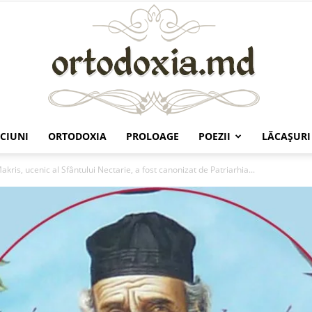
CIUNI
ORTODOXIA
PROLOAGE
POEZII
LĂCAŞURI
Ortodoxia.md
kris, ucenic al Sfântului Nectarie, a fost canonizat de Patriarhia...