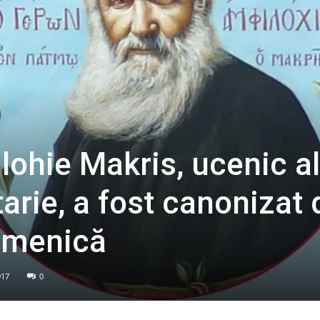
lohie Makris, ucenic al
arie, a fost canonizat 
umenică
917
0