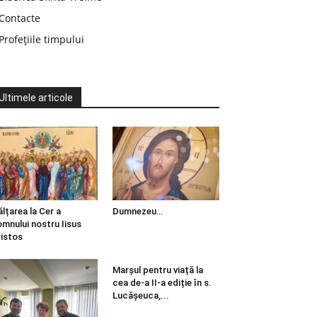
Contacte
Profețiile timpului
Ultimele articole
ălțarea la Cer a
Dumnezeu…
mnului nostru Iisus
istos
Marșul pentru viață la
cea de-a II-a ediție în s.
Lucășeuca,...