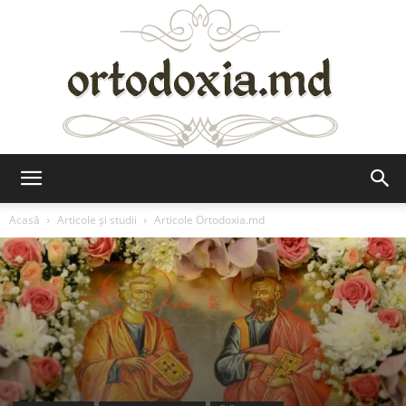
Ortodoxia.md
Acasă
Articole şi studii
Articole Ortodoxia.md