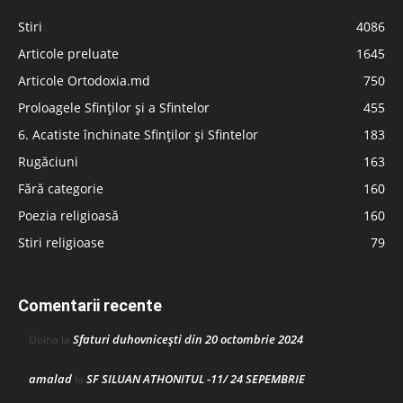
Stiri
4086
Articole preluate
1645
Articole Ortodoxia.md
750
Proloagele Sfinților și a Sfintelor
455
6. Acatiste închinate Sfinților și Sfintelor
183
Rugăciuni
163
Fără categorie
160
Poezia religioasă
160
Stiri religioase
79
Comentarii recente
Sfaturi duhovnicești din 20 octombrie 2024
Doina
la
amalad
SF SILUAN ATHONITUL -11/ 24 SEPEMBRIE
la