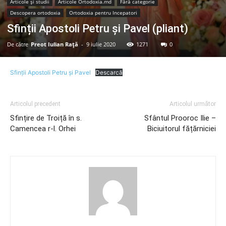
Articole şi studii
Articole Ortodoxia.md
Fără categorie
Descopera ortodoxia
Ortodoxia pentru Incepatori
Sfinții Apostoli Petru și Pavel (pliant)
De către
Preot Iulian Raţă
-
9 iulie 2020
1271
0
Sfinții Apostoli Petru și Pavel
Descarcă
Articolul precedent
Articolul următor
Sfințire de Troiță în s.
Sfântul Prooroc Ilie –
Camencea r-l. Orhei
Biciuitorul fățărniciei