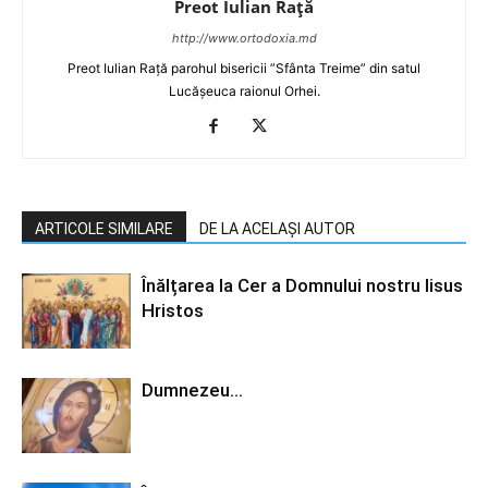
Preot Iulian Raţă
http://www.ortodoxia.md
Preot Iulian Rață parohul bisericii ”Sfânta Treime” din satul
Lucășeuca raionul Orhei.
ARTICOLE SIMILARE
DE LA ACELAȘI AUTOR
Înălțarea la Cer a Domnului nostru Iisus
Hristos
Dumnezeu…