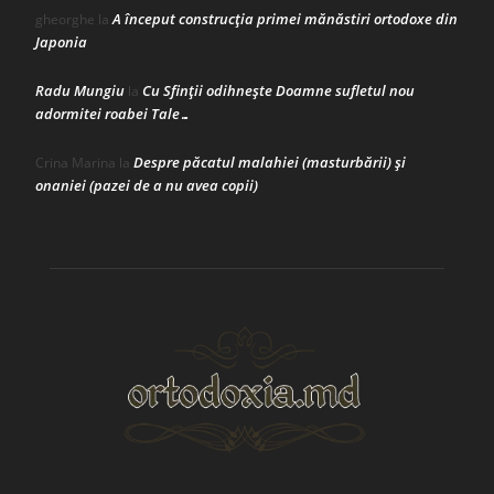
A început construcţia primei mănăstiri ortodoxe din
gheorghe
la
Japonia
Radu Mungiu
Cu Sfinții odihnește Doamne sufletul nou
la
adormitei roabei Tale…
Despre păcatul malahiei (masturbării) şi
Crina Marina
la
onaniei (pazei de a nu avea copii)