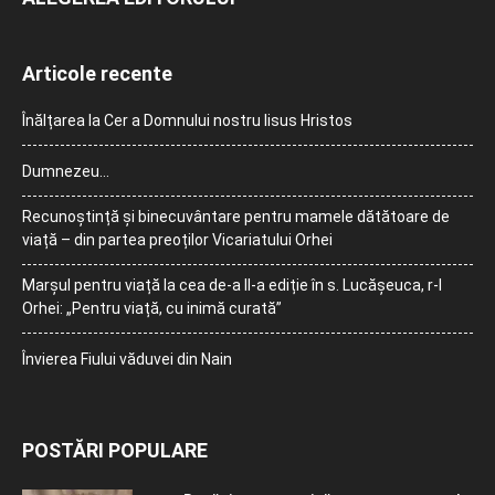
Articole recente
Înălțarea la Cer a Domnului nostru Iisus Hristos
Dumnezeu…
Recunoștință și binecuvântare pentru mamele dătătoare de
viață – din partea preoților Vicariatului Orhei
Marșul pentru viață la cea de-a II-a ediție în s. Lucășeuca, r-l
Orhei: „Pentru viață, cu inimă curată”
Învierea Fiului văduvei din Nain
POSTĂRI POPULARE