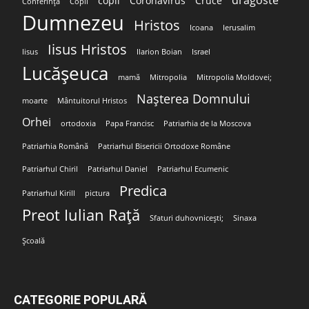
dragoste
copil
Coronavirus
Cruce
Conferință
Copii
Dumnezeu
Hristos
Icoana
Ierusalim
Iisus Hristos
Iisus
Ilarion Boian
Israel
Lucășeuca
mamă
Mitropolia
Mitropolia Moldovei;
Nașterea Domnului
moarte
Mântuitorul Hristos
Orhei
ortodoxia
Papa Francisc
Patriarhia de la Moscova
Patriarhia Română
Patriarhul Bisericii Ortodoxe Române
Patriarhul Chiril
Patriarhul Daniel
Patriarhul Ecumenic
Predica
Patriarhul Kirill
pictura
Preot Iulian Rață
Sfaturi duhovnicești;
Sinaxa
Școală
CATEGORIE POPULARĂ