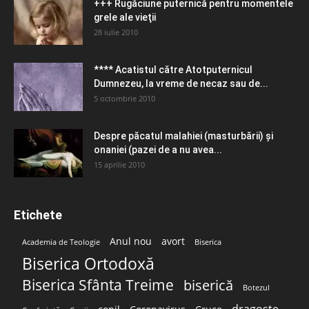
+++ Rugăciune puternică pentru momentele
grele ale vieţii
28 iulie 2010
**** Acatistul către Atotputernicul
Dumnezeu, la vreme de necaz sau de...
5 octombrie 2010
Despre păcatul malahiei (masturbării) şi
onaniei (pazei de a nu avea...
15 aprilie 2010
Etichete
Anul nou
avort
Academia de Teologie
Biserica
Biserica Ortodoxă
Biserica Sfânta Treime
biserică
Botezul