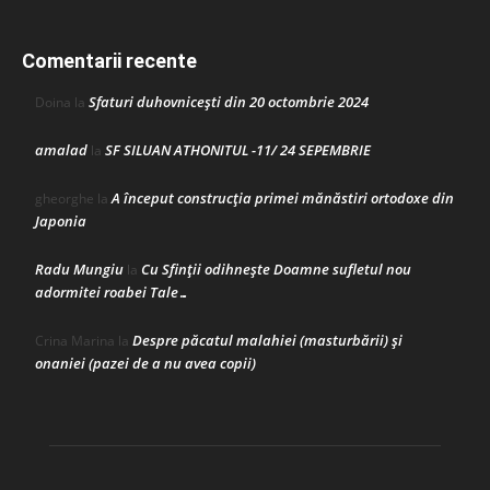
Comentarii recente
Sfaturi duhovnicești din 20 octombrie 2024
Doina
la
amalad
SF SILUAN ATHONITUL -11/ 24 SEPEMBRIE
la
A început construcţia primei mănăstiri ortodoxe din
gheorghe
la
Japonia
Radu Mungiu
Cu Sfinții odihnește Doamne sufletul nou
la
adormitei roabei Tale…
Despre păcatul malahiei (masturbării) şi
Crina Marina
la
onaniei (pazei de a nu avea copii)