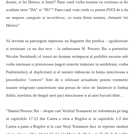
domni, si lui Hristos, si lumii? Pana cand vorba noastra va continua sa fie
scaldata intre “DA” si “NU”? Pana cand vom crede ca putem FUGI de a da
un raspuns categoric si ne-echivoc, cu toata fiinta noastra, chemarii lui
Hristos?
Va invitam sa parcurgem impreuna un fragment din predica – zguduitoare
si trezitoare ca un dus rece – la sarbatoarea Sf. Prooroc Ilie a parintelui
Nicolae Steinhardt, el insusi un dusman neimpacat al perfidiei ascunse sub
vorbe mieroase si prietenoase (sageti otravite inmuiate in untdelemn, vorba
Psalmistului), al duplicitatii si al rautatii imbracate in haina mincinoasa a
procedurilor “corecte”. Este de o izbitoare actualitate pentru vremurile
noastre religioase caracterizate mai presus de orice de fatarnicie si limbaj
dublu, inselator, de dragul unei paci mincinoase si al unei bucurii false…
“Sfantul Prooroc Ilie – despre care Vechiul Testament ne informeaza pe larg
in capitolele 17-22 din Cartea a treia a Regilor si in capitolele 1-2 din
Cartea a patra a Regilor si la care Noul Testament face in repetate randuri