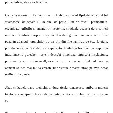
proceduriste, ale celor fara vina.
Capcana aceasta urzita impotriva lui Nabot – spre a-l lipsi de pamantul lui
stramosesc, de sfoara lui de vie, de peticul lui de tara – premeditata,
organizata, grijuliu si amanuntit mesterita, stradania aceasta de a conferi
unui act de silnicie aspect respectabil si de legalitate nu poate sa nu irite
pana in adancul rarunchilor pe un om din fire ranit de ce este fatuiala,
perfidie, mascara. Scandalos si respingator la Ahab si Izabela – nedespartita
intru miselie pereche – este indeosebi minciuna, sfruntata inselaciune,
pornirea de a prosti oamenii, osardia in urmarirea scopului: a-i face pe
oameni sa dea mai multa crezare unor vorbe desarte, unor palavre decat
realitatii flagrante.
Ahab si Izabela par a preinchipui dura zicala romaneasca atribuita muierii
ticaloase care spune: Nu crede, barbate, ce vezi cu ochii, crede ce-ti spun
eu.