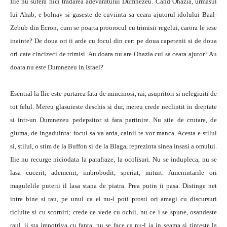
Ilie nu sufera nici tradarea adevaratului Dumnezeu. Cand Ohazia, urmasul
lui Ahab, e bolnav si gaseste de cuviinta sa ceara ajutorul idolului Baal-
Zebub din Ecron, cum se poarta proorocul cu trimisii regelui, carora le iese
inainte? De doua ori ii arde cu focul din cer: pe doua capetenii si de doua
ori cate cincizeci de trimisi. Au doara nu are Ohazia cui sa ceara ajutor? Au
doara nu este Dumnezeu in Israel?
Esential la Ilie este purtarea fata de mincinosi, rai, asupritori si nelegiuiti de
tot felul. Mereu glasuieste deschis si dur, mereu crede neclintit in dreptate
si intr-un Dumnezeu pedepsitor si fara partinire. Nu stie de crutare, de
gluma, de ingaduinta: focul sa va arda, cainii te vor manca. Acesta e stilul
si, stilul, o stim de la Buffon si de la Blaga, reprezinta sinea insasi a omului.
Ilie nu recurge niciodata la parafraze, la ocolisuri. Nu se indupleca, nu se
lasa cucerit, ademenit, imbrobodit, speriat, mituit. Amenintarile ori
magulelile puterii il lasa stana de piatra. Prea putin ii pasa. Distinge net
intre bine si rau, pe unul ca el nu-l poti prosti ori amagi cu discursuri
ticluite si cu scorniri; crede ce vede cu ochii, nu ce i se spune, osandeste
raul, ii sta impotriva cu fapta, nu se face ca nu-l ia in seama si tinteste la