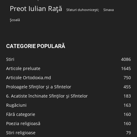
Preot Iulian Rață
Sfaturi duhovnicești;
Sinaxa
Școală
CATEGORIE POPULARĂ
Stiri
4086
Articole preluate
1645
Articole Ortodoxia.md
750
Proloagele Sfinților și a Sfintelor
455
6. Acatiste închinate Sfinților și Sfintelor
183
Rugăciuni
163
Fără categorie
160
Poezia religioasă
160
Stiri religioase
79