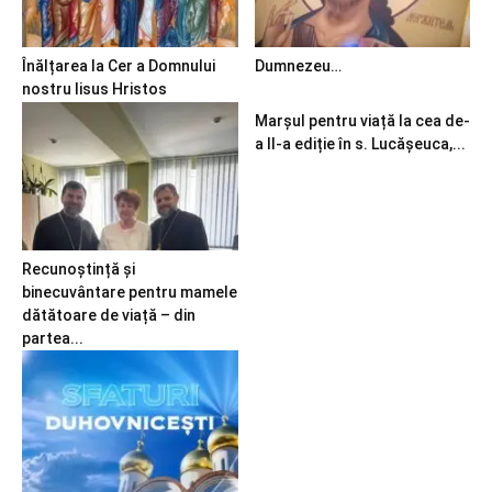
Înălțarea la Cer a Domnului
Dumnezeu…
nostru Iisus Hristos
Marșul pentru viață la cea de-
a II-a ediție în s. Lucășeuca,...
Recunoștință și
binecuvântare pentru mamele
dătătoare de viață – din
partea...