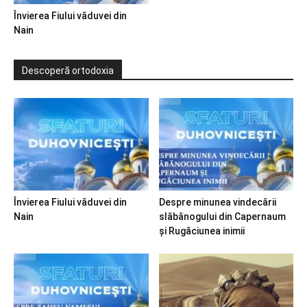
Învierea Fiului văduvei din
Nain
Descoperă ortodoxia
Învierea Fiului văduvei din
Despre minunea vindecării
Nain
slăbănogului din Capernaum
și Rugăciunea inimii