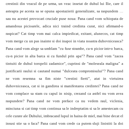
crestinii din veacul de pe urma, un veac insetat de duhul lui Ilie, care il
asteapta pe acesta sa se opuna apostazierii generalizate, sa raspundem …
sau nu acestei provocari cruciale puse noua: Pana cand vom schiopata de
amandoua picioarele, adica nici traind credinta curat, nici afirmand-o
raspicat? Cat timp vom mai calca impiedicat, ezitant, alunecos, cat timp
vom merge cu un pas inainte si doi inapoi in viata noastra duhovniceasca?
Pana cand vom alege sa umblam “cu fuse strambe, cu-n picior intr-o barca,
cu-n picior in alta barca si cu fundul prin apa“? Pana cand vom “zacea
tintuiti de duhul toropelii zadarnice“, cuprinsi de “moleseala maligna” a
justificarii raului si cautand numai “dulceata compromisului“? Pana cand
ne vom resemna sa fim niste “crestini fierti“, atat in vietuirea
duhovniceasca, cat si in gandirea si manifestarea credintei? Pana cand ne
vom complace sa stam cu capul in nisip, crezand ca astfel nu vom avea
raspundere? Pana cand ne vom preface ca nu vedem raul, viclenia,
minciuna si cat timp vom continua sa le indreptatim si sa le amestecam cu
cele curate ale Duhului, imbracand lupul in haina de miel, mai bine decat el
insusi stie sa o faca? Pana cand vom crede ca putem sluji linistiti la doi