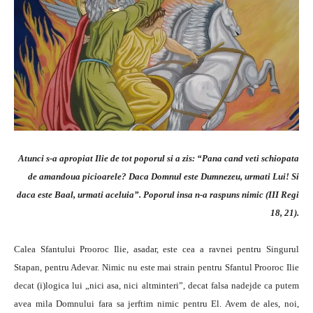
Atunci s-a apropiat Ilie de tot poporul si a zis: “Pana cand veti schiopata
de amandoua picioarele? Daca Domnul este Dumnezeu, urmati Lui! Si
daca este Baal, urmati aceluia”. Poporul insa n-a raspuns nimic (III Regi
18, 21).
Calea Sfantului Prooroc Ilie, asadar, este cea a ravnei pentru Singurul
Stapan, pentru Adevar. Nimic nu este mai strain pentru Sfantul Prooroc Ilie
decat (i)logica lui „nici asa, nici altminteri”, decat falsa nadejde ca putem
avea mila Domnului fara sa jerftim nimic pentru El. Avem de ales, noi,