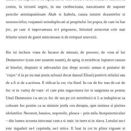
centru, la izvorul urgiei, in rau credincioasa, nascatoarea de napaste
pereche atotstapanitoare Ahab si Izabela, cauza tuturor dezastrelor si
nenorocirilor, vrajamsii neinduplecati ai propriului lor popor, de care isi bat
joc, pe care il impovareaza si-l prigonesc, folosind neincetat cele mai
felurite soiuri de grairi mincinoase si de tertipuri stravezii.
Ilie isi incheie viata de facator de minuni, de prooroc, de «om al lui
Dumnezeu» (cum este unanim numit), de aprig si neinfricat luptator cauzas
al binelui, dreptatii si adevarului (iar drept ucenic urmas si purtator de
‘cojoc‘ il ia pe nu mai putin zelosul decat dansul Elisei) potrivit stilului sau
de a fi si de a actiona. E ridicat la cer, viu fiind. In car de foc tras de cai de
foc si in vartej de vant: el care prin rugaciunea lui si sarguinta sa pentru
Unul Dumnezeu i-a ars cu foc de sus pe cei netrebnici si L-a induplecat sa
coboare foc pentru ca sa mistuie jertfa cea dreapta, spre rusinea si pieirea
idolatrilor. Neostoit, bataios, nepotolit, pleaca – prin mila Atotputernicului
– din lumea aceasta intocmai cum a si trait: in iures si in slava. Lutului nu-i
este ingaduit sa-l cuprinda, sa-l strice. E luat la cer in plina vigoare si