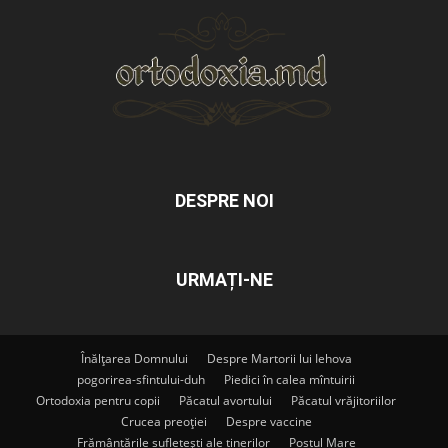
DESPRE NOI
URMAȚI-NE
Înălțarea Domnului
Despre Martorii lui Iehova
pogorirea-sfintului-duh
Piedici în calea mîntuirii
Ortodoxia pentru copii
Păcatul avortului
Păcatul vrăjitoriilor
Crucea preoției
Despre vaccine
Frământările sufletești ale tinerilor
Postul Mare