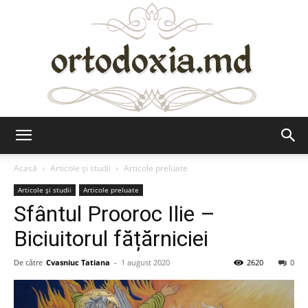
Ortodoxia.md
Acasă
Articole şi studii
Articole preluate
Articole şi studii
Articole preluate
Sfântul Prooroc Ilie –
Biciuitorul fățărniciei
De către
Cvasniuc Tatiana
-
1 august 2020
2620
0