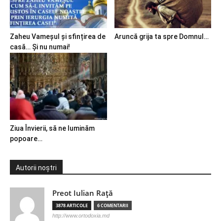
Zaheu Vameșul și sfințirea de
Aruncă grija ta spre Domnul…
casă… Și nu numai!
Ziua Învierii, să ne luminăm
popoare…
Autorii noștri
Preot Iulian Raţă
3878 ARTICOLE
6 COMENTARII
http://www.ortodoxia.md