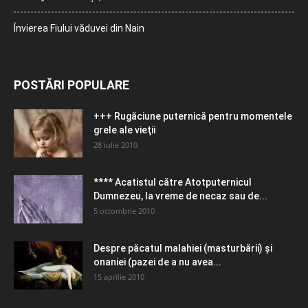
Învierea Fiului văduvei din Nain
POSTĂRI POPULARE
+++ Rugăciune puternică pentru momentele
grele ale vieţii
28 iulie 2010
**** Acatistul către Atotputernicul
Dumnezeu, la vreme de necaz sau de...
5 octombrie 2010
Despre păcatul malahiei (masturbării) şi
onaniei (pazei de a nu avea...
15 aprilie 2010