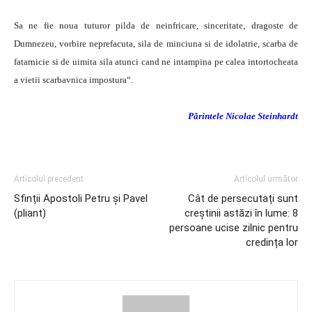
Sa ne fie noua tuturor pilda de neinfricare, sinceritate, dragoste de
Dumnezeu, vorbire neprefacuta, sila de minciuna si de idolatrie, scarba de
fatarnicie si de uimita sila atunci cand ne intampina pe calea intortocheata
a vietii scarbavnica impostura“.
Părintele Nicolae Steinhardt
Articolul precedent
Articolul următor
Sfinții Apostoli Petru și Pavel
Cât de persecutați sunt
(pliant)
creștinii astăzi în lume: 8
persoane ucise zilnic pentru
credința lor