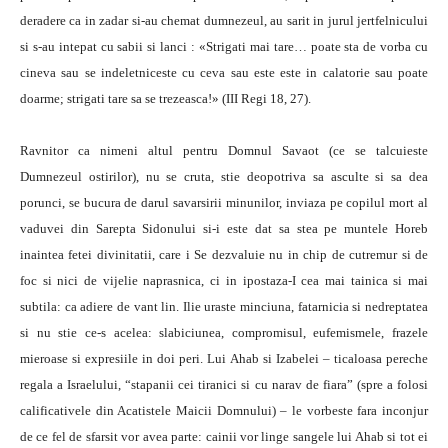
deradere ca in zadar si-au chemat dumnezeul, au sarit in jurul jertfelnicului
si s-au intepat cu sabii si lanci : «Strigati mai tare… poate sta de vorba cu
cineva sau se indeletniceste cu ceva sau este este in calatorie sau poate
doarme; strigati tare sa se trezeasca!» (III Regi 18, 27).
Ravnitor ca nimeni altul pentru Domnul Savaot (ce se talcuieste
Dumnezeul ostirilor), nu se cruta, stie deopotriva sa asculte si sa dea
porunci, se bucura de darul savarsirii minunilor, inviaza pe copilul mort al
vaduvei din Sarepta Sidonului si-i este dat sa stea pe muntele Horeb
inaintea fetei divinitatii, care i Se dezvaluie nu in chip de cutremur si de
foc si nici de vijelie naprasnica, ci in ipostaza-I cea mai tainica si mai
subtila: ca adiere de vant lin. Ilie uraste minciuna, fatarnicia si nedreptatea
si nu stie ce-s acelea: slabiciunea, compromisul, eufemismele, frazele
mieroase si expresiile in doi peri. Lui Ahab si Izabelei – ticaloasa pereche
regala a Israelului, “stapanii cei tiranici si cu narav de fiara” (spre a folosi
calificativele din Acatistele Maicii Domnului) – le vorbeste fara inconjur
de ce fel de sfarsit vor avea parte: cainii vor linge sangele lui Ahab si tot ei