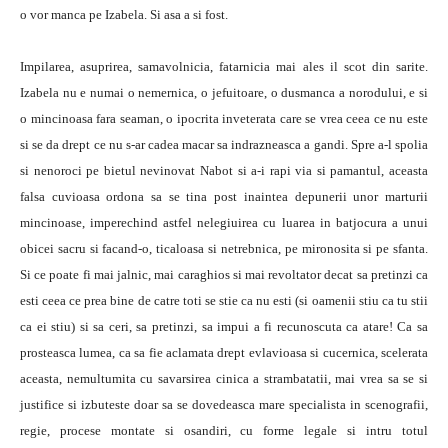
o vor manca pe Izabela. Si asa a si fost.
Impilarea, asuprirea, samavolnicia, fatarnicia mai ales il scot din sarite.
Izabela nu e numai o nemernica, o jefuitoare, o dusmanca a norodului, e si
o mincinoasa fara seaman, o ipocrita inveterata care se vrea ceea ce nu este
si se da drept ce nu s-ar cadea macar sa indrazneasca a gandi. Spre a-l spolia
si nenoroci pe bietul nevinovat Nabot si a-i rapi via si pamantul, aceasta
falsa cuvioasa ordona sa se tina post inaintea depunerii unor marturii
mincinoase, imperechind astfel nelegiuirea cu luarea in batjocura a unui
obicei sacru si facand-o, ticaloasa si netrebnica, pe mironosita si pe sfanta.
Si ce poate fi mai jalnic, mai caraghios si mai revoltator decat sa pretinzi ca
esti ceea ce prea bine de catre toti se stie ca nu esti (si oamenii stiu ca tu stii
ca ei stiu) si sa ceri, sa pretinzi, sa impui a fi recunoscuta ca atare! Ca sa
prosteasca lumea, ca sa fie aclamata drept evlavioasa si cucernica, scelerata
aceasta, nemultumita cu savarsirea cinica a strambatatii, mai vrea sa se si
justifice si izbuteste doar sa se dovedeasca mare specialista in scenografii,
regie, procese montate si osandiri, cu forme legale si intru totul