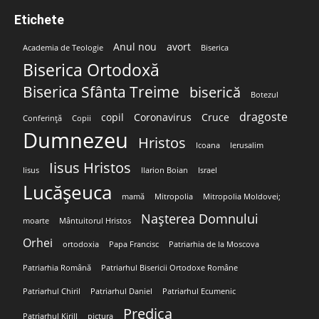
Etichete
Anul nou
avort
Academia de Teologie
Biserica
Biserica Ortodoxă
Biserica Sfânta Treime
biserică
Botezul
dragoste
copil
Coronavirus
Cruce
Conferință
Copii
Dumnezeu
Hristos
Icoana
Ierusalim
Iisus Hristos
Iisus
Ilarion Boian
Israel
Lucășeuca
mamă
Mitropolia
Mitropolia Moldovei;
Nașterea Domnului
moarte
Mântuitorul Hristos
Orhei
ortodoxia
Papa Francisc
Patriarhia de la Moscova
Patriarhia Română
Patriarhul Bisericii Ortodoxe Române
Patriarhul Chiril
Patriarhul Daniel
Patriarhul Ecumenic
Predica
Patriarhul Kirill
pictura