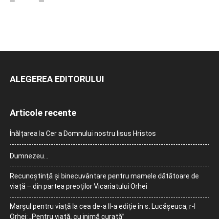
ALEGEREA EDITORULUI
Articole recente
Înălțarea la Cer a Domnului nostru Iisus Hristos
Dumnezeu…
Recunoștință și binecuvântare pentru mamele dătătoare de
viață – din partea preoților Vicariatului Orhei
Marșul pentru viață la cea de-a II-a ediție în s. Lucășeuca, r-l
Orhei: „Pentru viață, cu inimă curată”