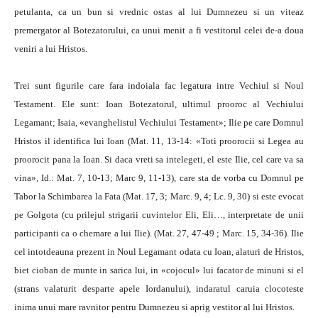
petulanta, ca un bun si vrednic ostas al lui Dumnezeu si un viteaz
premergator al Botezatorului, ca unui menit a fi vestitorul celei de-a doua
veniri a lui Hristos.
Trei sunt figurile care fara indoiala fac legatura intre Vechiul si Noul
Testament. Ele sunt: Ioan Botezatorul, ultimul prooroc al Vechiului
Legamant; Isaia, «evanghelistul Vechiului Testament»; Ilie pe care Domnul
Hristos il identifica lui Ioan (Mat. 11, 13-14: «Toti proorocii si Legea au
proorocit pana la Ioan. Si daca vreti sa intelegeti, el este Ilie, cel care va sa
vina», Id.: Mat. 7, 10-13; Marc 9, 11-13), care sta de vorba cu Domnul pe
Tabor la Schimbarea la Fata (Mat. 17, 3; Marc. 9, 4; Lc. 9, 30) si este evocat
pe Golgota (cu prilejul strigarii cuvintelor Eli, Eli…, interpretate de unii
participanti ca o chemare a lui Ilie). (Mat. 27, 47-49 ; Marc. 15, 34-36). Ilie
cel intotdeauna prezent in Noul Legamant odata cu Ioan, alaturi de Hristos,
biet cioban de munte in sarica lui, in «cojocul» lui facator de minuni si el
(strans valaturit desparte apele Iordanului), indaratul caruia clocoteste
inima unui mare ravnitor pentru Dumnezeu si aprig vestitor al lui Hristos.