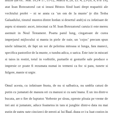
aluzie (de ex.: Mat. 16,14 17, 11-12, Marcu 8, 28; Lc. 4, 25-26; 9, 8 si 19),
atat Ioan Botezatorul cat si insusi Hristos fiind luati drept reaparitii ale
vechiului profet – ni se arata ca ‘un om de la munte’ (e din Tesba
Galaadului, tinutul muntos dintre Iordan si desertul arab) si cu infatisare de
aspru si strasnic ascet, intocmai ca Sf. Ioan Botezatorul caruia ii este mereu
asemuit in Noul Testament. Poarta parul lung, cingatoare de curea
imprejurul mijlocului si manta in piele de oaie, un ‘cojoc’ precum spun
unele talmaciri, de fapt un soi de pelerina mitoasa si lunga, fara maneci,
specifica pastorilor de la munte, o tundra adica, o sarica. Este iute in miscari
si taios in rostiri, totul in vorbirile, purtarile si gesturile sale produce o
impresie ce poate fi rezumata numai in termeni ca foc si para, tunete si
fulgere, manie si urgie.
Omul acesta, cu infatisare frusta, de nu si salbatica, nu umbla catusi de
putin cu jumatati de masura ori cu manusi si cu saru’mana. E un ins dintr-o
bucata, are o fire de luptator. Vorbeste pe sleau, opreste ploaia pe vreme de
trei ani si jumatate, aduce foametea in tara si junghie dintr-o data nu mai
putin de patru sute cincizeci de preoti ai lui Baal, dupa ce i-a luat copios in