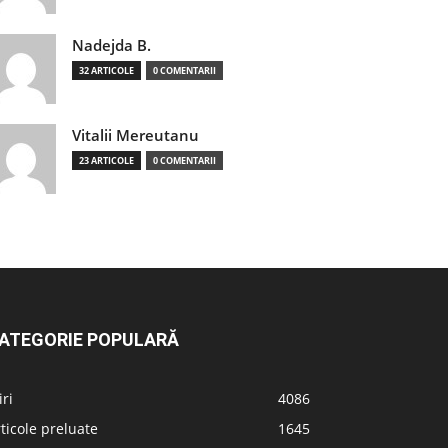
Nadejda B.
32 ARTICOLE
0 COMENTARII
Vitalii Mereutanu
23 ARTICOLE
0 COMENTARII
ATEGORIE POPULARĂ
iri
4086
ticole preluate
1645