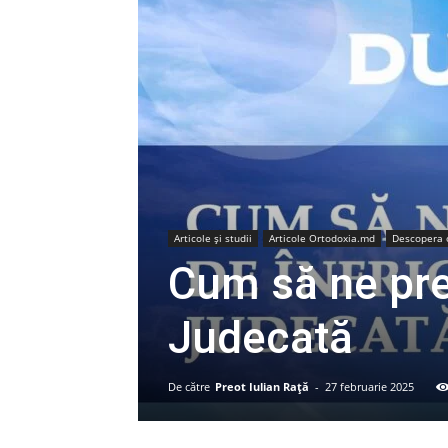
Articole şi studii
Articole Ortodoxia.md
Descopera 
Cum să ne pre
Judecată
De către
Preot Iulian Raţă
-
27 februarie 2025