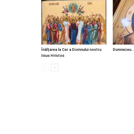
Înălțarea la Cer a Domnului nostru
Dumnezeu…
Iisus Hristos