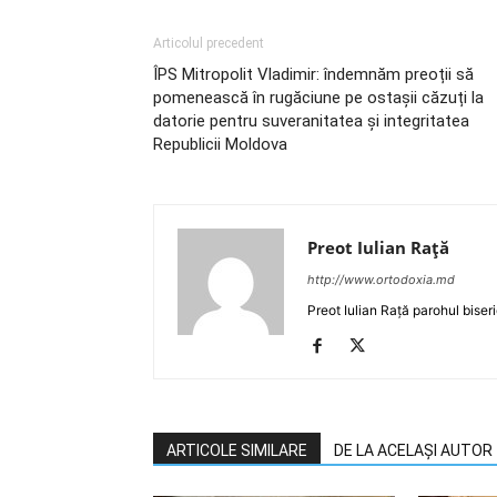
Articolul precedent
ÎPS Mitropolit Vladimir: îndemnăm preoții să
pomenească în rugăciune pe ostașii căzuți la
datorie pentru suveranitatea şi integritatea
Republicii Moldova
Preot Iulian Raţă
http://www.ortodoxia.md
Preot Iulian Rață parohul biser
ARTICOLE SIMILARE
DE LA ACELAȘI AUTOR