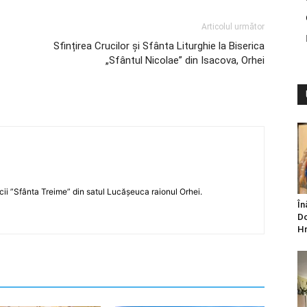
Articolul următor
Sfințirea Crucilor și Sfânta Liturghie la Biserica
„Sfântul Nicolae” din Isacova, Orhei
icii ”Sfânta Treime” din satul Lucășeuca raionul Orhei.
În
Do
Hr