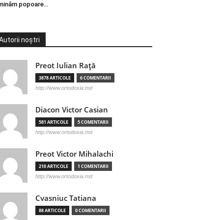
minăm popoare…
Autorii noștri
Preot Iulian Raţă
3878 ARTICOLE
6 COMENTARII
http://www.ortodoxia.md
Diacon Victor Casian
581 ARTICOLE
5 COMENTARII
http://www.ortodoxia.md
Preot Victor Mihalachi
210 ARTICOLE
1 COMENTARII
http://www.ortodoxia.md
Cvasniuc Tatiana
88 ARTICOLE
0 COMENTARII