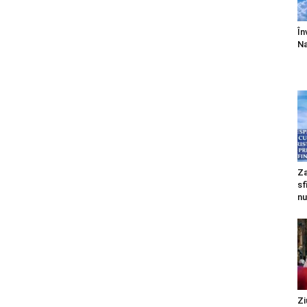
În
Na
Za
sf
nu
Zi