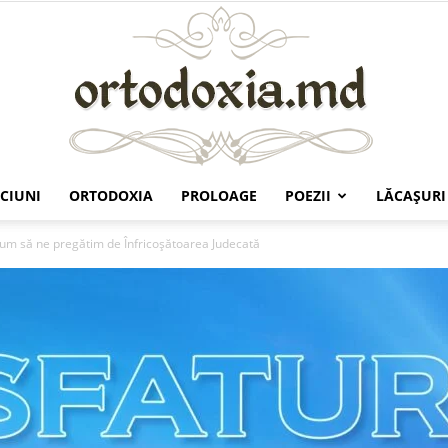
CIUNI
ORTODOXIA
PROLOAGE
POEZII
LĂCAŞURI
Ortodoxia.md
um să ne pregătim de Înfricoșătoarea Judecată