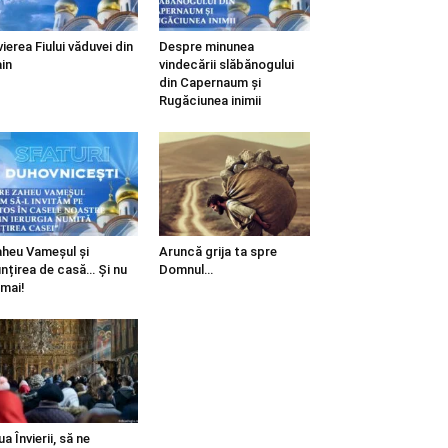
vierea Fiului văduvei din
Despre minunea
in
vindecării slăbănogului
din Capernaum și
Rugăciunea inimii
heu Vameșul și
Aruncă grija ta spre
ințirea de casă… Și nu
Domnul…
mai!
ua Învierii, să ne