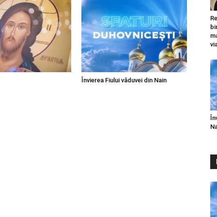
Re
bi
ma
vi
Învierea Fiului văduvei din Nain
În
Na