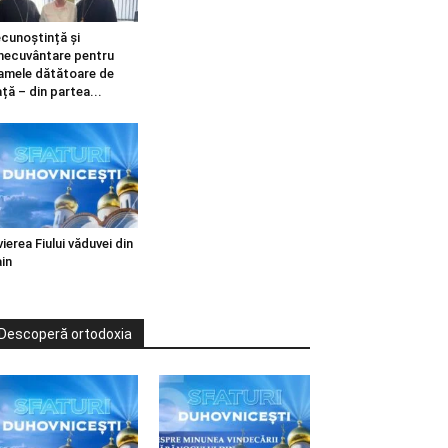
cunoștință și
necuvântare pentru
mele dătătoare de
ață – din partea...
vierea Fiului văduvei din
in
Descoperă ortodoxia