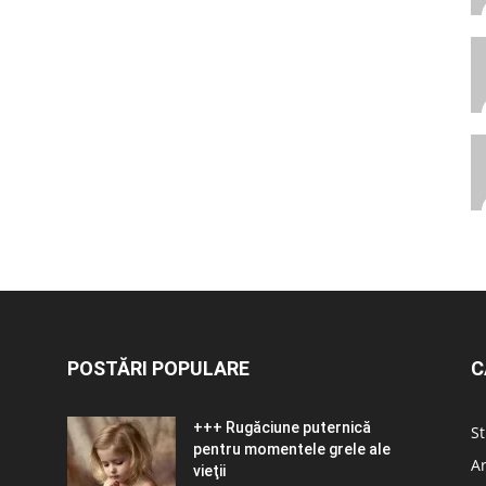
POSTĂRI POPULARE
C
+++ Rugăciune puternică
St
pentru momentele grele ale
Ar
vieţii