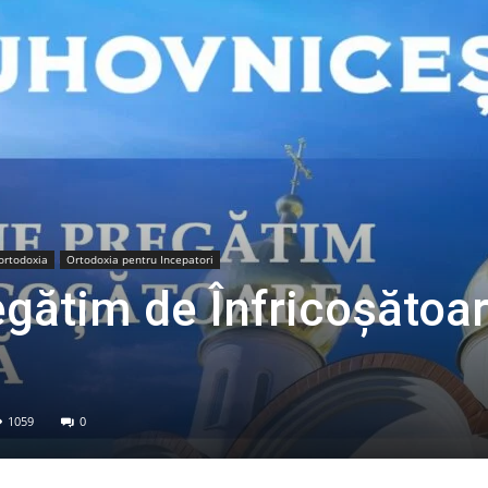
ortodoxia
Ortodoxia pentru Incepatori
gătim de Înfricoșătoa
1059
0