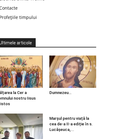
Contacte
Profețiile timpului
Ultimele articole
ălțarea la Cer a
Dumnezeu…
mnului nostru Iisus
istos
Marșul pentru viață la
cea de-a II-a ediție în s.
Lucășeuca,...