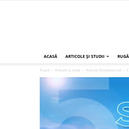
ACASĂ
ARTICOLE ŞI STUDII
RUGĂ
Acasă
Articole şi studii
Articole Ortodoxia.md
C