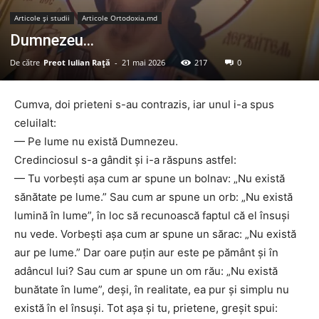
Articole şi studii
Articole Ortodoxia.md
Dumnezeu…
De către
Preot Iulian Raţă
-
21 mai 2026
217
0
Cumva, doi prieteni s-au contrazis, iar unul i-a spus
celuilalt:
— Pe lume nu există Dumnezeu.
Credinciosul s-a gândit și i-a răspuns astfel:
— Tu vorbești așa cum ar spune un bolnav: „Nu există
sănătate pe lume.” Sau cum ar spune un orb: „Nu există
lumină în lume”, în loc să recunoască faptul că el însuși
nu vede. Vorbești așa cum ar spune un sărac: „Nu există
aur pe lume.” Dar oare puțin aur este pe pământ și în
adâncul lui? Sau cum ar spune un om rău: „Nu există
bunătate în lume”, deși, în realitate, ea pur și simplu nu
există în el însuși. Tot așa și tu, prietene, greșit spui: