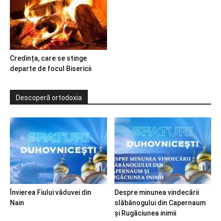
Credința, care se stinge
departe de focul Bisericii
Descoperă ortodoxia
Învierea Fiului văduvei din
Despre minunea vindecării
Nain
slăbănogului din Capernaum
și Rugăciunea inimii