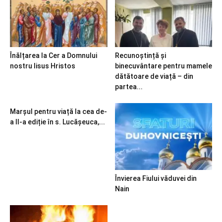
Înălțarea la Cer a Domnului
Recunoștință și
nostru Iisus Hristos
binecuvântare pentru mamele
dătătoare de viață – din
partea...
Marșul pentru viață la cea de-
a II-a ediție în s. Lucășeuca,...
Învierea Fiului văduvei din
Nain