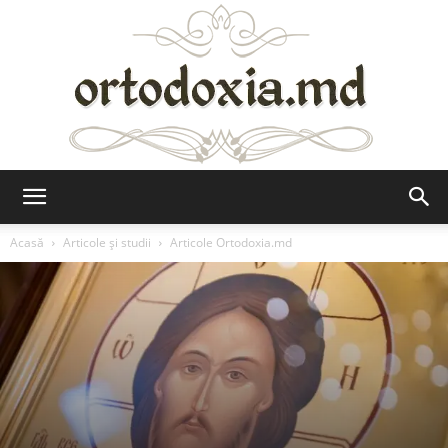
Ortodoxia.md
Acasă
Articole şi studii
Articole Ortodoxia.md