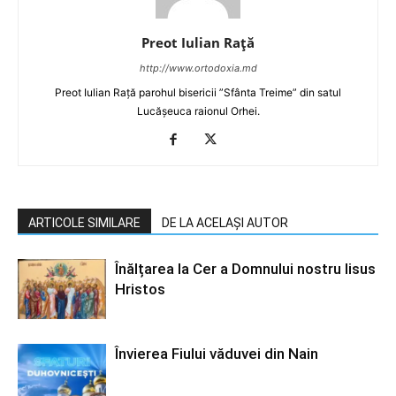
Preot Iulian Raţă
http://www.ortodoxia.md
Preot Iulian Rață parohul bisericii ”Sfânta Treime” din satul
Lucășeuca raionul Orhei.
ARTICOLE SIMILARE
DE LA ACELAȘI AUTOR
Înălțarea la Cer a Domnului nostru Iisus
Hristos
Învierea Fiului văduvei din Nain