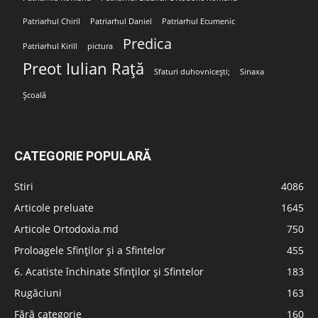
Patriarhul Chiril
Patriarhul Daniel
Patriarhul Ecumenic
Predica
Patriarhul Kirill
pictura
Preot Iulian Rață
Sfaturi duhovnicești;
Sinaxa
Școală
CATEGORIE POPULARĂ
Stiri
4086
Articole preluate
1645
Articole Ortodoxia.md
750
Proloagele Sfinților și a Sfintelor
455
6. Acatiste închinate Sfinților și Sfintelor
183
Rugăciuni
163
Fără categorie
160