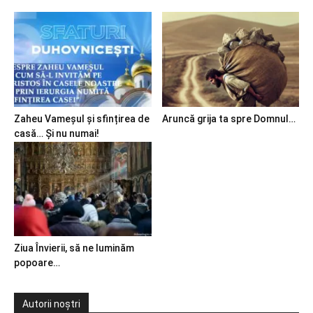
Zaheu Vameșul și sfințirea de
Aruncă grija ta spre Domnul…
casă… Și nu numai!
Ziua Învierii, să ne luminăm
popoare…
Autorii noștri