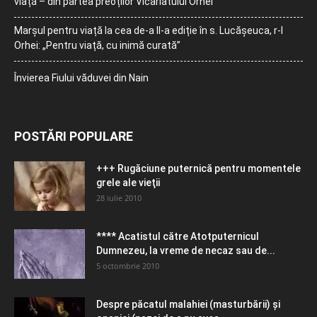
viață – din partea preoților Vicariatului Orhei
Marșul pentru viață la cea de-a II-a ediție în s. Lucășeuca, r-l
Orhei: „Pentru viață, cu inimă curată”
Învierea Fiului văduvei din Nain
POSTĂRI POPULARE
+++ Rugăciune puternică pentru momentele
grele ale vieţii
28 iulie 2010
**** Acatistul către Atotputernicul
Dumnezeu, la vreme de necaz sau de...
5 octombrie 2010
Despre păcatul malahiei (masturbării) şi