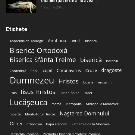
onaniei (pazei de a nu avea...
15 aprilie 2010
Etichete
Anul nou
avort
Academia de Teologie
Biserica
Biserica Ortodoxă
Biserica Sfânta Treime
biserică
Botezul
dragoste
copil
Coronavirus
Cruce
Conferință
Copii
Dumnezeu
Hristos
Icoana
Ierusalim
Iisus Hristos
Iisus
Ilarion Boian
Israel
Lucășeuca
mamă
Mitropolia
Mitropolia Moldovei;
Nașterea Domnului
moarte
Mântuitorul Hristos
Orhei
ortodoxia
Papa Francisc
Patriarhia de la Moscova
Patriarhia Română
Patriarhul Bisericii Ortodoxe Române