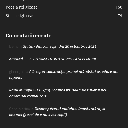
Poezia religioasă
160
Stiri religioase
79
Comentarii recente
Sfaturi duhovnicești din 20 octombrie 2024
Doina
la
amalad
SF SILUAN ATHONITUL -11/ 24 SEPEMBRIE
la
A început construcţia primei mănăstiri ortodoxe din
gheorghe
la
Japonia
Radu Mungiu
Cu Sfinții odihnește Doamne sufletul nou
la
adormitei roabei Tale…
Despre păcatul malahiei (masturbării) şi
Crina Marina
la
onaniei (pazei de a nu avea copii)