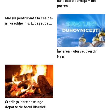
dătătoare de viață – din
partea...
Marșul pentru viață la cea de-
a II-a ediție în s. Lucășeuca,...
Învierea Fiului văduvei din
Nain
Credința, care se stinge
departe de focul Bisericii