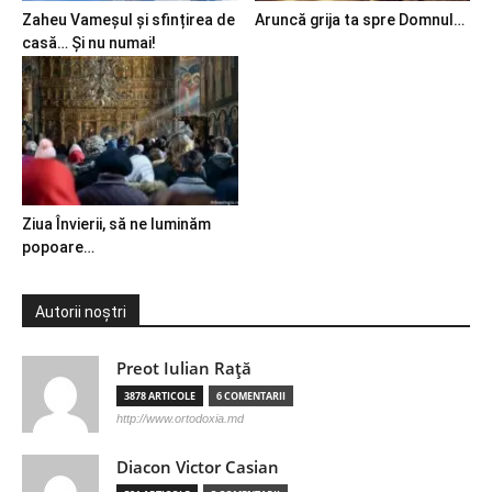
Zaheu Vameșul și sfințirea de
Aruncă grija ta spre Domnul…
casă… Și nu numai!
Ziua Învierii, să ne luminăm
popoare…
Autorii noștri
Preot Iulian Raţă
3878 ARTICOLE
6 COMENTARII
http://www.ortodoxia.md
Diacon Victor Casian