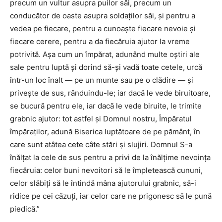
precum un vultur asupra puilor săi, precum un
conducător de oaste asupra soldaților săi, și pentru a
vedea pe fiecare, pentru a cunoaște fiecare nevoie și
fiecare cerere, pentru a da fiecăruia ajutor la vreme
potrivită. Așa cum un împărat, adunând multe oștiri ale
sale pentru luptă și dorind să-și vadă toate cetele, urcă
într-un loc înalt — pe un munte sau pe o clădire — și
privește de sus, rânduindu-le; iar dacă le vede biruitoare,
se bucură pentru ele, iar dacă le vede biruite, le trimite
grabnic ajutor: tot astfel și Domnul nostru, Împăratul
împăraților, adună Biserica luptătoare de pe pământ, în
care sunt atâtea cete câte stări și slujiri. Domnul S-a
înălțat la cele de sus pentru a privi de la înălțime nevoința
fiecăruia: celor buni nevoitori să le împletească cununi,
celor slăbiți să le întindă mâna ajutorului grabnic, să-i
ridice pe cei căzuți, iar celor care ne prigonesc să le pună
piedică.”