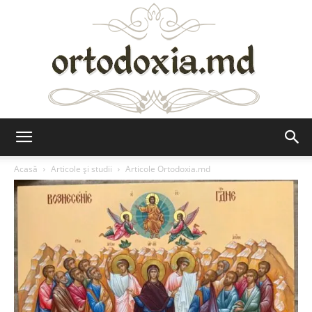
Ortodoxia.md
Acasă
Articole şi studii
Articole Ortodoxia.md