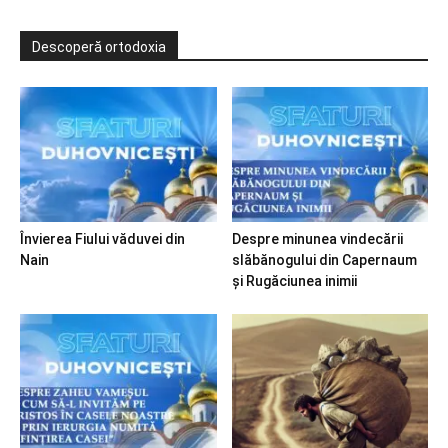
Descoperă ortodoxia
Învierea Fiului văduvei din
Despre minunea vindecării
Nain
slăbănogului din Capernaum
și Rugăciunea inimii