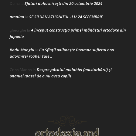
Sfaturi duhovnicești din 20 octombrie 2024
Doina
la
amalad
SF SILUAN ATHONITUL -11/ 24 SEPEMBRIE
la
A început construcţia primei mănăstiri ortodoxe din
gheorghe
la
Japonia
Radu Mungiu
Cu Sfinții odihnește Doamne sufletul nou
la
adormitei roabei Tale…
Despre păcatul malahiei (masturbării) şi
Crina Marina
la
onaniei (pazei de a nu avea copii)