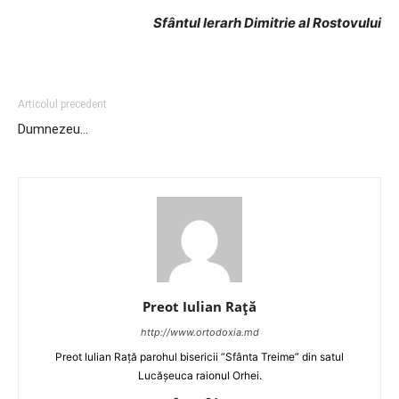
Sfântul Ierarh Dimitrie al Rostovului
Articolul precedent
Dumnezeu…
Preot Iulian Raţă
http://www.ortodoxia.md
Preot Iulian Rață parohul bisericii ”Sfânta Treime” din satul
Lucășeuca raionul Orhei.