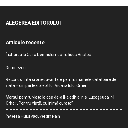
ALEGEREA EDITORULUI
Articole recente
Înălțarea la Cer a Domnului nostru Iisus Hristos
Dumnezeu…
Recunoștință și binecuvântare pentru mamele dătătoare de
viață – din partea preoților Vicariatului Orhei
Marșul pentru viață la cea de-a II-a ediție în s. Lucășeuca, r-l
Orhei: „Pentru viață, cu inimă curată”
Învierea Fiului văduvei din Nain