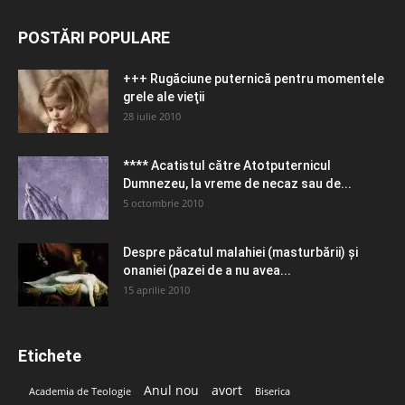
POSTĂRI POPULARE
+++ Rugăciune puternică pentru momentele
grele ale vieţii
28 iulie 2010
**** Acatistul către Atotputernicul
Dumnezeu, la vreme de necaz sau de...
5 octombrie 2010
Despre păcatul malahiei (masturbării) şi
onaniei (pazei de a nu avea...
15 aprilie 2010
Etichete
Anul nou
avort
Academia de Teologie
Biserica