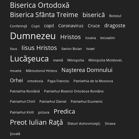
Biserica Ortodoxă
Biserica Sfânta Treime
biserică
Botezul
dragoste
copil
Coronavirus
Cruce
Conferință
Copii
Dumnezeu
Hristos
Icoana
Ierusalim
Iisus Hristos
Iisus
Ilarion Boian
Israel
Lucășeuca
mamă
Mitropolia
Mitropolia Moldovei;
Nașterea Domnului
moarte
Mântuitorul Hristos
Orhei
ortodoxia
Papa Francisc
Patriarhia de la Moscova
Patriarhia Română
Patriarhul Bisericii Ortodoxe Române
Patriarhul Chiril
Patriarhul Daniel
Patriarhul Ecumenic
Predica
Patriarhul Kirill
pictura
Preot Iulian Rață
Sfaturi duhovnicești;
Sinaxa
Școală