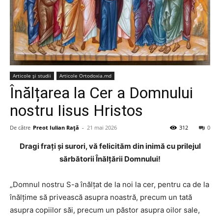
Articole şi studii
Articole Ortodoxia.md
Înălțarea la Cer a Domnului
nostru Iisus Hristos
De către
Preot Iulian Raţă
-
21 mai 2026
312
0
Dragi frați și surori, vă felicităm din inimă cu prilejul
sărbătorii Înălțării Domnului!
„Domnul nostru S-a înălțat de la noi la cer, pentru ca de la
înălțime să privească asupra noastră, precum un tată
asupra copiilor săi, precum un păstor asupra oilor sale,