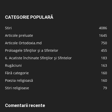
CATEGORIE POPULARĂ
Stiri
4086
Articole preluate
1645
Articole Ortodoxia.md
750
Proloagele Sfinților și a Sfintelor
455
6. Acatiste închinate Sfinților și Sfintelor
183
Rugăciuni
163
Fără categorie
160
Poezia religioasă
160
Stiri religioase
79
Comentarii recente