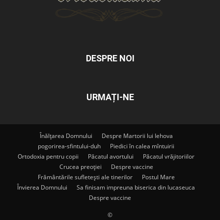
DESPRE NOI
URMAȚI-NE
Înălțarea Domnului
Despre Martorii lui Iehova
pogorirea-sfintului-duh
Piedici în calea mîntuirii
Ortodoxia pentru copii
Păcatul avortului
Păcatul vrăjitoriilor
Crucea preoției
Despre vaccine
Frământările sufletești ale tinerilor
Postul Mare
Învierea Domnului
Sa finisam impreuna biserica din lucaseuca
Despre vaccine
©