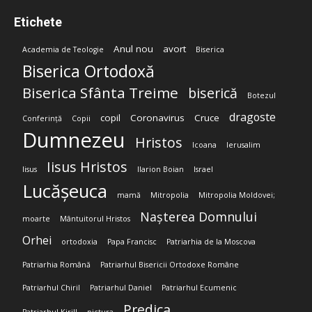
Etichete
Anul nou
avort
Academia de Teologie
Biserica
Biserica Ortodoxă
Biserica Sfânta Treime
biserică
Botezul
dragoste
copil
Coronavirus
Cruce
Conferință
Copii
Dumnezeu
Hristos
Icoana
Ierusalim
Iisus Hristos
Iisus
Ilarion Boian
Israel
Lucășeuca
mamă
Mitropolia
Mitropolia Moldovei;
Nașterea Domnului
moarte
Mântuitorul Hristos
Orhei
ortodoxia
Papa Francisc
Patriarhia de la Moscova
Patriarhia Română
Patriarhul Bisericii Ortodoxe Române
Patriarhul Chiril
Patriarhul Daniel
Patriarhul Ecumenic
Predica