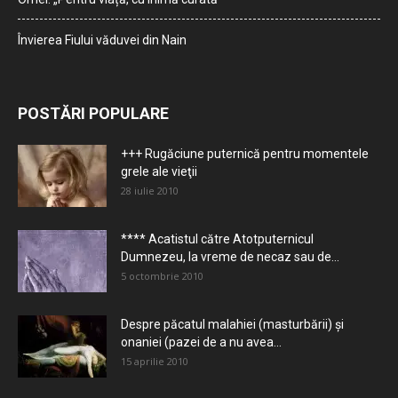
Învierea Fiului văduvei din Nain
POSTĂRI POPULARE
+++ Rugăciune puternică pentru momentele
grele ale vieţii
28 iulie 2010
**** Acatistul către Atotputernicul
Dumnezeu, la vreme de necaz sau de...
5 octombrie 2010
Despre păcatul malahiei (masturbării) şi
onaniei (pazei de a nu avea...
15 aprilie 2010