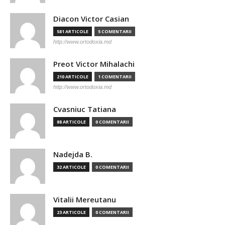
Diacon Victor Casian
581 ARTICOLE
5 COMENTARII
http://www.ortodoxia.md
Preot Victor Mihalachi
210 ARTICOLE
1 COMENTARII
http://www.ortodoxia.md
Cvasniuc Tatiana
88 ARTICOLE
0 COMENTARII
Nadejda B.
32 ARTICOLE
0 COMENTARII
Vitalii Mereutanu
23 ARTICOLE
0 COMENTARII