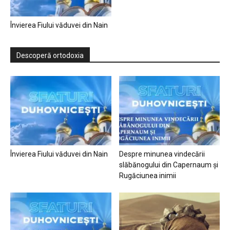
Învierea Fiului văduvei din Nain
Descoperă ortodoxia
Învierea Fiului văduvei din Nain
Despre minunea vindecării
slăbănogului din Capernaum și
Rugăciunea inimii