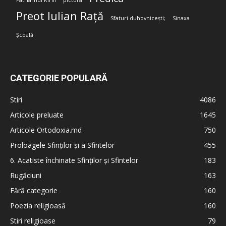
Patriarhul Kirill
pictura
Preot Iulian Rață
Sfaturi duhovnicești;
Sinaxa
Școală
CATEGORIE POPULARĂ
Stiri
4086
Articole preluate
1645
Articole Ortodoxia.md
750
Proloagele Sfinților și a Sfintelor
455
6. Acatiste închinate Sfinților și Sfintelor
183
Rugăciuni
163
Fără categorie
160
Poezia religioasă
160
Stiri religioase
79