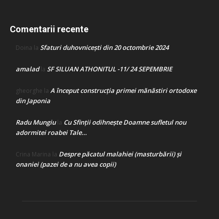
Comentarii recente
Sfaturi duhovnicești din 20 octombrie 2024
Doina
la
amalad
SF SILUAN ATHONITUL -11/ 24 SEPEMBRIE
la
A început construcţia primei mănăstiri ortodoxe
gheorghe
la
din Japonia
Radu Mungiu
Cu Sfinții odihnește Doamne sufletul nou
la
adormitei roabei Tale…
Despre păcatul malahiei (masturbării) şi
Crina Marina
la
onaniei (pazei de a nu avea copii)