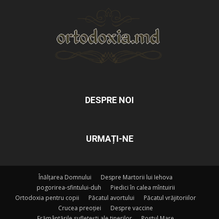
DESPRE NOI
URMAȚI-NE
Înălțarea Domnului
Despre Martorii lui Iehova
pogorirea-sfintului-duh
Piedici în calea mîntuirii
Ortodoxia pentru copii
Păcatul avortului
Păcatul vrăjitoriilor
Crucea preoției
Despre vaccine
Frământările sufletești ale tinerilor
Postul Mare