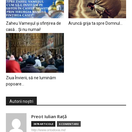
Zaheu Vameșul și sfințirea de
Aruncă grija ta spre Domnul…
casă… Și nu numai!
Ziua Învierii, să ne luminăm
popoare…
Autorii noștri
Preot Iulian Raţă
3878 ARTICOLE
6 COMENTARII
http://www.ortodoxia.md