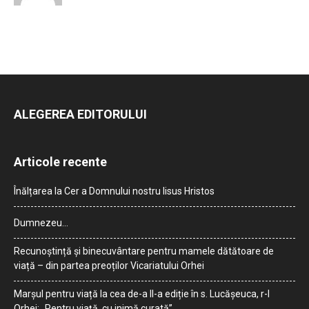
ALEGEREA EDITORULUI
Articole recente
Înălțarea la Cer a Domnului nostru Iisus Hristos
Dumnezeu…
Recunoștință și binecuvântare pentru mamele dătătoare de
viață – din partea preoților Vicariatului Orhei
Marșul pentru viață la cea de-a II-a ediție în s. Lucășeuca, r-l
Orhei: „Pentru viață, cu inimă curată”