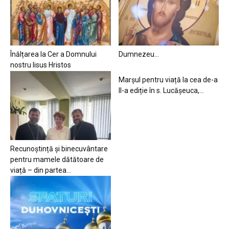
Înălțarea la Cer a Domnului
Dumnezeu…
nostru Iisus Hristos
Marșul pentru viață la cea de-a
II-a ediție în s. Lucășeuca,...
Recunoștință și binecuvântare
pentru mamele dătătoare de
viață – din partea...