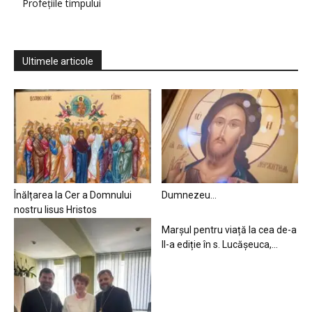
Profețiile timpului
Ultimele articole
Înălțarea la Cer a Domnului
Dumnezeu…
nostru Iisus Hristos
Marșul pentru viață la cea de-a
II-a ediție în s. Lucășeuca,...