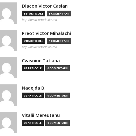
Diacon Victor Casian
581 ARTICOLE
5 COMENTARII
http://www.ortodoxia.md
Preot Victor Mihalachi
210 ARTICOLE
1 COMENTARII
http://www.ortodoxia.md
Cvasniuc Tatiana
88 ARTICOLE
0 COMENTARII
Nadejda B.
32 ARTICOLE
0 COMENTARII
Vitalii Mereutanu
23 ARTICOLE
0 COMENTARII