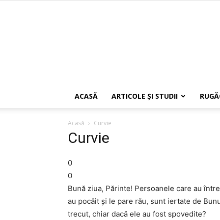
ACASĂ
ARTICOLE ŞI STUDII
RUGĂ
Acasă
Curvie
Curvie
0
0
Bună ziua, Părinte! Persoanele care au întreţ
au pocăit şi le pare rău, sunt iertate de Bu
trecut, chiar dacă ele au fost spovedite?