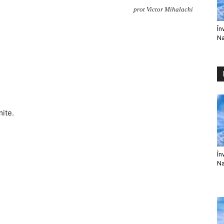
prot Victor Mihalachi
În
Na
mite.
În
Na