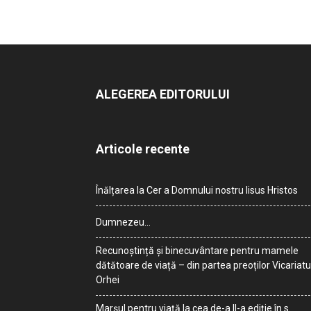
ALEGEREA EDITORULUI
Articole recente
Înălțarea la Cer a Domnului nostru Iisus Hristos
Dumnezeu…
Recunoștință și binecuvântare pentru mamele
dătătoare de viață – din partea preoților Vicariatu
Orhei
Marșul pentru viață la cea de-a II-a ediție în s.