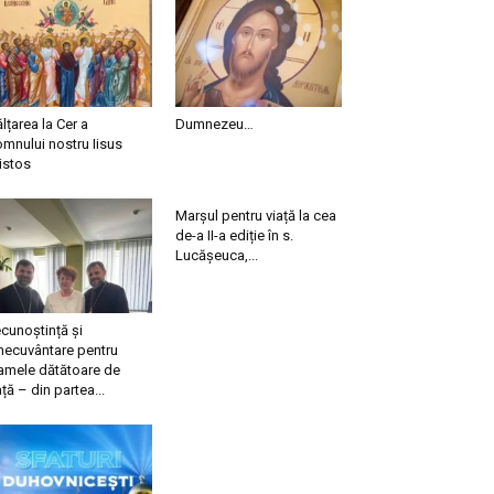
ălțarea la Cer a
Dumnezeu…
mnului nostru Iisus
istos
Marșul pentru viață la cea
de-a II-a ediție în s.
Lucășeuca,...
cunoștință și
necuvântare pentru
mele dătătoare de
ață – din partea...