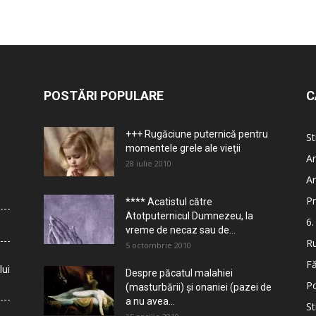
POSTĂRI POPULARE
C
+++ Rugăciune puternică pentru
St
momentele grele ale vieţii
Ar
28 iulie 2010
Ar
Pr
**** Acatistul către
Atotputernicul Dumnezeu, la
6.
vreme de necaz sau de...
Ru
5 octombrie 2010
Fă
lui
Despre păcatul malahiei
Po
(masturbării) şi onaniei (pazei de
a nu avea...
St