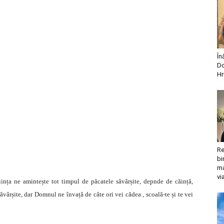
În
Do
Hr
Re
bi
ma
vi
iința ne amintește tot timpul de păcatele săvârșite, depnde de căință,
ăvârșite, dar Domnul ne învață de câte ori vei cădea , scoală-te și te vei