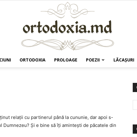
CIUNI
ORTODOXIA
PROLOAGE
POEZII
LĂCAŞURI
Ortodoxia.md
inut relaţii cu partinerul până la cununie, dar apoi s-
nul Dumnezeu? Şi e bine să îţi aminteşti de păcatele din