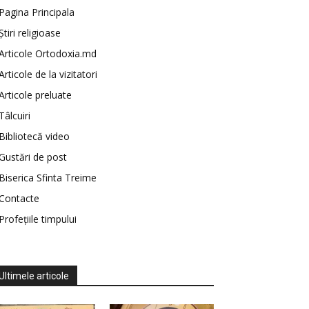
Pagina Principala
Știri religioase
Articole Ortodoxia.md
Articole de la vizitatori
Articole preluate
Tâlcuiri
Bibliotecă video
Gustări de post
Biserica Sfinta Treime
Contacte
Profețiile timpului
Ultimele articole