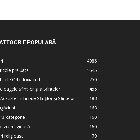
ATEGORIE POPULARĂ
iri
4086
ticole preluate
1645
ticole Ortodoxia.md
750
oloagele Sfinților și a Sfintelor
455
 Acatiste închinate Sfinților și Sfintelor
183
găciuni
163
ră categorie
160
ezia religioasă
160
iri religioase
79