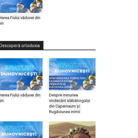
vierea Fiului văduvei din
in
Descoperă ortodoxia
vierea Fiului văduvei din
Despre minunea
in
vindecării slăbănogului
din Capernaum și
Rugăciunea inimii