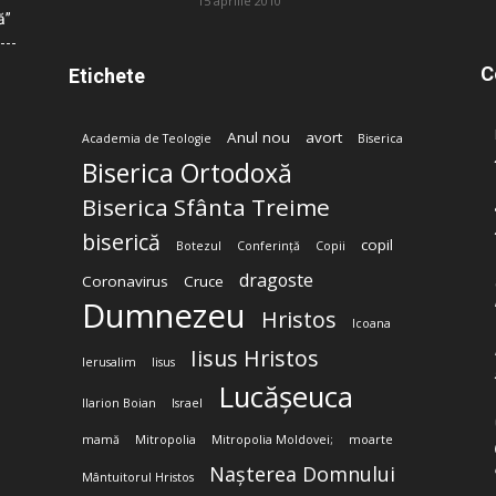
15 aprilie 2010
ă”
C
Etichete
Anul nou
avort
Academia de Teologie
Biserica
Biserica Ortodoxă
Biserica Sfânta Treime
biserică
copil
Botezul
Conferință
Copii
dragoste
Coronavirus
Cruce
Dumnezeu
Hristos
Icoana
Iisus Hristos
Ierusalim
Iisus
Lucășeuca
Ilarion Boian
Israel
mamă
Mitropolia
Mitropolia Moldovei;
moarte
Nașterea Domnului
Mântuitorul Hristos