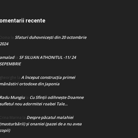
omentarii recente
Sfaturi duhovnicești din 20 octombrie
Doina
la
2024
amalad
SF SILUAN ATHONITUL -11/ 24
la
SEPEMBRIE
A început construcţia primei
gheorghe
la
mănăstiri ortodoxe din Japonia
Radu Mungiu
Cu Sfinții odihnește Doamne
la
sufletul nou adormitei roabei Tale…
Despre păcatul malahiei
Crina Marina
la
(masturbării) şi onaniei (pazei de a nu avea
copii)