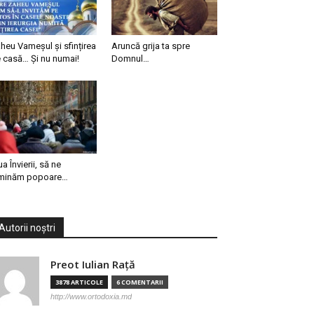
heu Vameșul și sfințirea
Aruncă grija ta spre
 casă… Și nu numai!
Domnul…
ua Învierii, să ne
minăm popoare…
Autorii noștri
Preot Iulian Raţă
3878 ARTICOLE
6 COMENTARII
http://www.ortodoxia.md