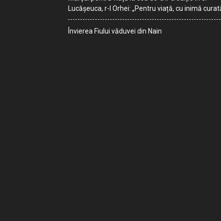
Lucășeuca, r-l Orhei: „Pentru viață, cu inimă curat
Învierea Fiului văduvei din Nain