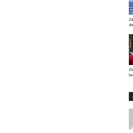
Za
de
Zi
lu