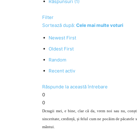
Răspunsuri (1)
Filter
Sortează după:
Cele mai multe voturi
Newest First
Oldest First
Random
Recent activ
Răspunde la această întrebare
0
0
Dcragii mei, e bine, clar că da, vrem noi sau nu, conșt
sinceritate, credință, și felul cum ne pocăim de păcatele s
mântui.