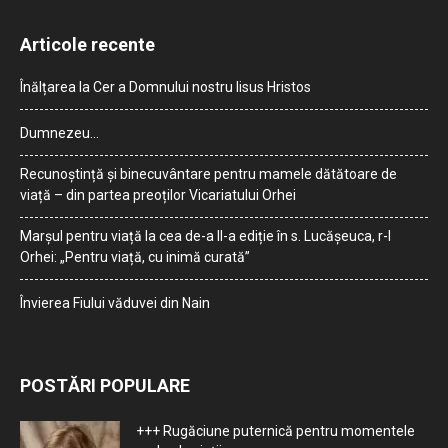
Articole recente
Înălțarea la Cer a Domnului nostru Iisus Hristos
Dumnezeu…
Recunoștință și binecuvântare pentru mamele dătătoare de
viață – din partea preoților Vicariatului Orhei
Marșul pentru viață la cea de-a II-a ediție în s. Lucășeuca, r-l
Orhei: „Pentru viață, cu inimă curată”
Învierea Fiului văduvei din Nain
POSTĂRI POPULARE
+++ Rugăciune puternică pentru momentele