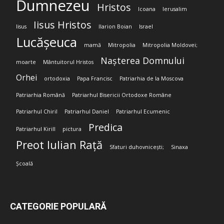
Dumnezeu
Hristos
Icoana
Ierusalim
Iisus Hristos
Iisus
Ilarion Boian
Israel
Lucășeuca
mamă
Mitropolia
Mitropolia Moldovei;
Nașterea Domnului
moarte
Mântuitorul Hristos
Orhei
ortodoxia
Papa Francisc
Patriarhia de la Moscova
Patriarhia Română
Patriarhul Bisericii Ortodoxe Române
Patriarhul Chiril
Patriarhul Daniel
Patriarhul Ecumenic
Predica
Patriarhul Kirill
pictura
Preot Iulian Rață
Sfaturi duhovnicești;
Sinaxa
Școală
CATEGORIE POPULARĂ