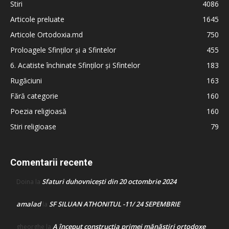
Stiri
4086
Articole preluate
1645
Articole Ortodoxia.md
750
Proloagele Sfinților și a Sfintelor
455
6. Acatiste închinate Sfinților și Sfintelor
183
Rugăciuni
163
Fără categorie
160
Poezia religioasă
160
Stiri religioase
79
Comentarii recente
Sfaturi duhovnicești din 20 octombrie 2024
Doina
la
amalad
SF SILUAN ATHONITUL -11/ 24 SEPEMBRIE
la
A început construcţia primei mănăstiri ortodoxe
gheorghe
la