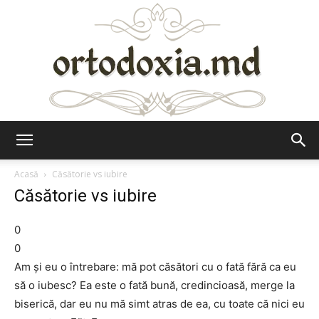
Ortodoxia.md
Acasă
Căsătorie vs iubire
Căsătorie vs iubire
0
0
Am şi eu o întrebare: mă pot căsători cu o fată fără ca eu
să o iubesc? Ea este o fată bună, credincioasă, merge la
biserică, dar eu nu mă simt atras de ea, cu toate că nici eu