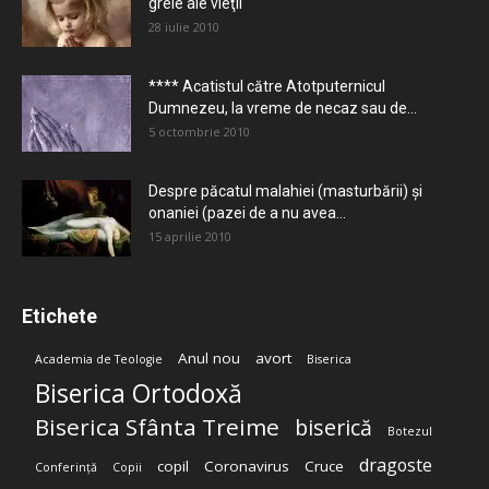
grele ale vieţii
28 iulie 2010
**** Acatistul către Atotputernicul
Dumnezeu, la vreme de necaz sau de...
5 octombrie 2010
Despre păcatul malahiei (masturbării) şi
onaniei (pazei de a nu avea...
15 aprilie 2010
Etichete
Anul nou
avort
Academia de Teologie
Biserica
Biserica Ortodoxă
Biserica Sfânta Treime
biserică
Botezul
dragoste
copil
Coronavirus
Cruce
Conferință
Copii