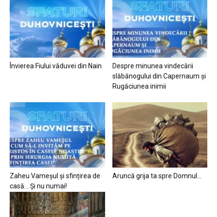
Învierea Fiului văduvei din Nain
Despre minunea vindecării
slăbănogului din Capernaum și
Rugăciunea inimii
Zaheu Vameșul și sfințirea de
Aruncă grija ta spre Domnul…
casă… Și nu numai!