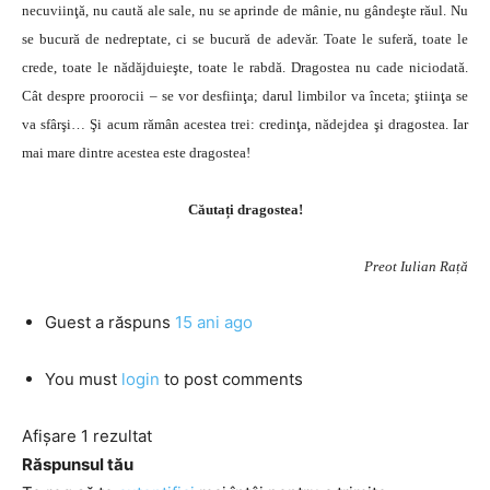
necuviinţă, nu caută ale sale, nu se aprinde de mânie, nu gândeşte răul. Nu
se bucură de nedreptate, ci se bucură de adevăr. Toate le suferă, toate le
crede, toate le nădăjduieşte, toate le rabdă. Dragostea nu cade niciodată.
Cât despre proorocii – se vor desfiinţa; darul limbilor va înceta; ştiinţa se
va sfârşi… Şi acum rămân acestea trei: credinţa, nădejdea şi dragostea. Iar
mai mare dintre acestea este dragostea!
Căutați dragostea!
Preot Iulian Rață
Guest
a răspuns
15 ani ago
You must
login
to post comments
Afișare 1 rezultat
Răspunsul tău