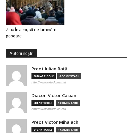
Ziua Învierii, să ne luminăm
popoare…
Autorii noștri
Preot Iulian Raţă
3878 ARTICOLE
6 COMENTARII
http://www.ortodoxia.md
Diacon Victor Casian
581 ARTICOLE
5 COMENTARII
http://www.ortodoxia.md
Preot Victor Mihalachi
210 ARTICOLE
1 COMENTARII