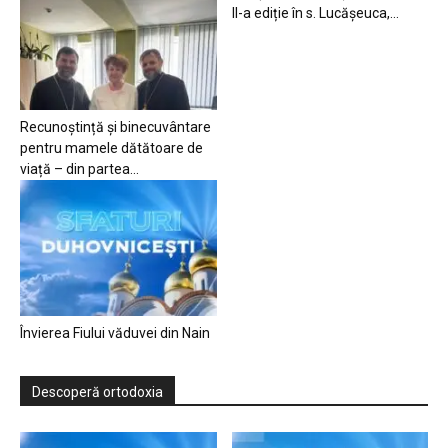
II-a ediție în s. Lucășeuca,...
Recunoștință și binecuvântare
pentru mamele dătătoare de
viață – din partea...
Învierea Fiului văduvei din Nain
Descoperă ortodoxia