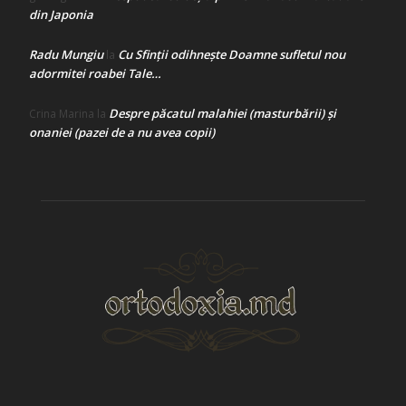
din Japonia
Radu Mungiu
Cu Sfinții odihnește Doamne sufletul nou
la
adormitei roabei Tale…
Despre păcatul malahiei (masturbării) şi
Crina Marina
la
onaniei (pazei de a nu avea copii)