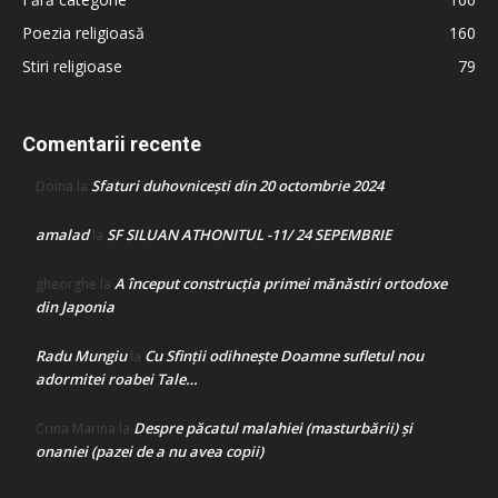
Poezia religioasă
160
Stiri religioase
79
Comentarii recente
Sfaturi duhovnicești din 20 octombrie 2024
Doina
la
amalad
SF SILUAN ATHONITUL -11/ 24 SEPEMBRIE
la
A început construcţia primei mănăstiri ortodoxe
gheorghe
la
din Japonia
Radu Mungiu
Cu Sfinții odihnește Doamne sufletul nou
la
adormitei roabei Tale…
Despre păcatul malahiei (masturbării) şi
Crina Marina
la
onaniei (pazei de a nu avea copii)