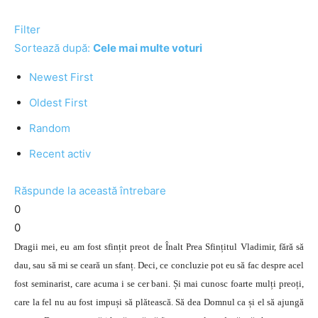
Filter
Sortează după:
Cele mai multe voturi
Newest First
Oldest First
Random
Recent activ
Răspunde la această întrebare
0
0
Dragii mei, eu am fost sfințit preot de Înalt Prea Sfințitul Vladimir, fără să
dau, sau să mi se ceară un sfanț. Deci, ce concluzie pot eu să fac despre acel
fost seminarist, care acuma i se cer bani. Și mai cunosc foarte mulți preoți,
care la fel nu au fost impuși să plătească. Să dea Domnul ca și el să ajungă