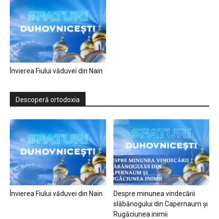
Învierea Fiului văduvei din Nain
Descoperă ortodoxia
Învierea Fiului văduvei din Nain
Despre minunea vindecării
slăbănogului din Capernaum și
Rugăciunea inimii