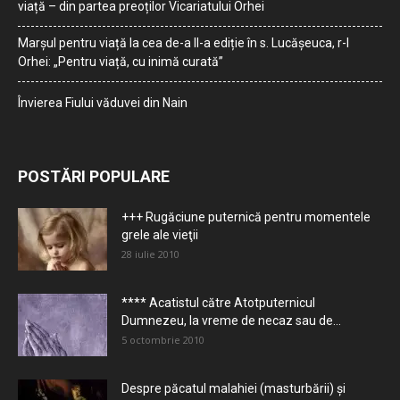
viață – din partea preoților Vicariatului Orhei
Marșul pentru viață la cea de-a II-a ediție în s. Lucășeuca, r-l
Orhei: „Pentru viață, cu inimă curată”
Învierea Fiului văduvei din Nain
POSTĂRI POPULARE
+++ Rugăciune puternică pentru momentele
grele ale vieţii
28 iulie 2010
**** Acatistul către Atotputernicul
Dumnezeu, la vreme de necaz sau de...
5 octombrie 2010
Despre păcatul malahiei (masturbării) şi