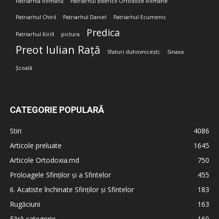
Patriarhia Română
Patriarhul Bisericii Ortodoxe Române
Patriarhul Chiril
Patriarhul Daniel
Patriarhul Ecumenic
Predica
Patriarhul Kirill
pictura
Preot Iulian Rață
Sfaturi duhovnicești;
Sinaxa
Școală
CATEGORIE POPULARĂ
Stiri
4086
Articole preluate
1645
Articole Ortodoxia.md
750
Proloagele Sfinților și a Sfintelor
455
6. Acatiste închinate Sfinților și Sfintelor
183
Rugăciuni
163
Fără categorie
160