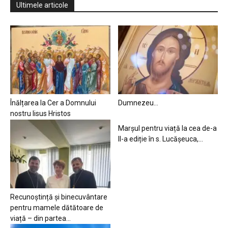
Ultimele articole
Înălțarea la Cer a Domnului
Dumnezeu…
nostru Iisus Hristos
Marșul pentru viață la cea de-a
II-a ediție în s. Lucășeuca,...
Recunoștință și binecuvântare
pentru mamele dătătoare de
viață – din partea...