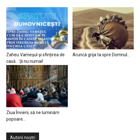
Zaheu Vameșul și sfințirea de
Aruncă grija ta spre Domnul…
casă… Și nu numai!
Ziua Învierii, să ne luminăm
popoare…
Autorii noștri