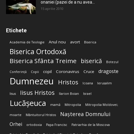
onaniei (pazei de a nu avea...
15 aprilie 2010
Etichete
Anul nou
avort
Academia de Teologie
Biserica
Biserica Ortodoxă
Biserica Sfânta Treime
biserică
Botezul
dragoste
copil
Coronavirus
Cruce
Conferință
Copii
Dumnezeu
Hristos
Icoana
Ierusalim
Iisus Hristos
Iisus
Ilarion Boian
Israel
Lucășeuca
mamă
Mitropolia
Mitropolia Moldovei;
Nașterea Domnului
moarte
Mântuitorul Hristos
Orhei
ortodoxia
Papa Francisc
Patriarhia de la Moscova