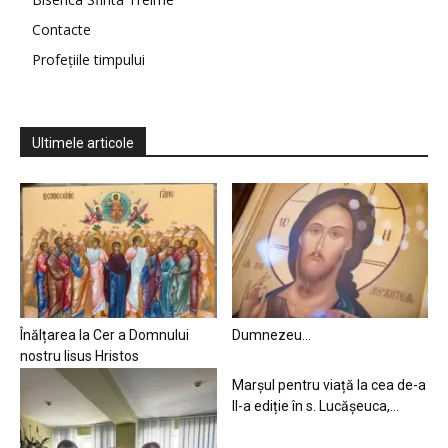
Contacte
Profețiile timpului
Ultimele articole
Înălțarea la Cer a Domnului
Dumnezeu…
nostru Iisus Hristos
Marșul pentru viață la cea de-a
II-a ediție în s. Lucășeuca,...