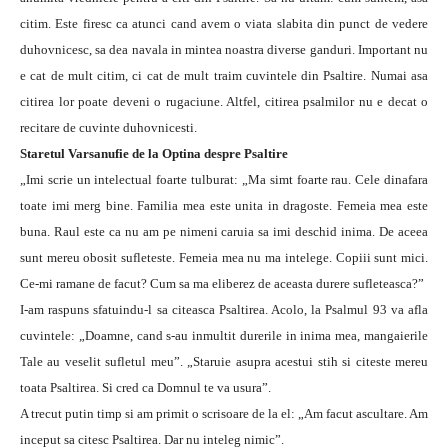
citim. Este firesc ca atunci cand avem o viata slabita din punct de vedere
duhovnicesc, sa dea navala in mintea noastra diverse ganduri. Important nu
e cat de mult citim, ci cat de mult traim cuvintele din Psaltire. Numai asa
citirea lor poate deveni o rugaciune. Altfel, citirea psalmilor nu e decat o
recitare de cuvinte duhovnicesti.
Staretul Varsanufie de la Optina despre Psaltire
„Imi scrie un intelectual foarte tulburat: „Ma simt foarte rau. Cele dinafara
toate imi merg bine. Familia mea este unita in dragoste. Femeia mea este
buna. Raul este ca nu am pe nimeni caruia sa imi deschid inima. De aceea
sunt mereu obosit sufleteste. Femeia mea nu ma intelege. Copiii sunt mici.
Ce-mi ramane de facut? Cum sa ma eliberez de aceasta durere sufleteasca?”
I-am raspuns sfatuindu-l sa citeasca Psaltirea. Acolo, la Psalmul 93 va afla
cuvintele: „Doamne, cand s-au inmultit durerile in inima mea, mangaierile
Tale au veselit sufletul meu”. „Staruie asupra acestui stih si citeste mereu
toata Psaltirea. Si cred ca Domnul te va usura”.
A trecut putin timp si am primit o scrisoare de la el: „Am facut ascultare. Am
inceput sa citesc Psaltirea. Dar nu inteleg nimic”.