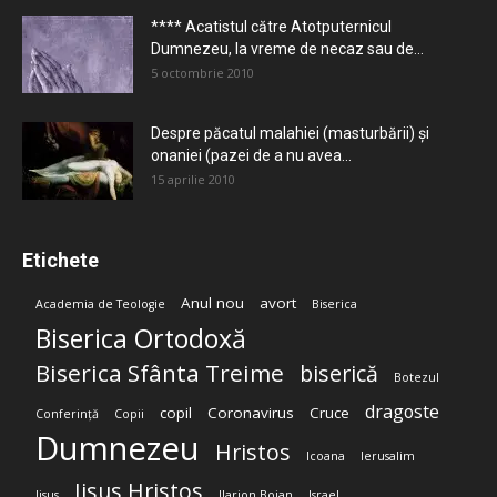
**** Acatistul către Atotputernicul
Dumnezeu, la vreme de necaz sau de...
5 octombrie 2010
Despre păcatul malahiei (masturbării) şi
onaniei (pazei de a nu avea...
15 aprilie 2010
Etichete
Anul nou
avort
Academia de Teologie
Biserica
Biserica Ortodoxă
Biserica Sfânta Treime
biserică
Botezul
dragoste
copil
Coronavirus
Cruce
Conferință
Copii
Dumnezeu
Hristos
Icoana
Ierusalim
Iisus Hristos
Iisus
Ilarion Boian
Israel