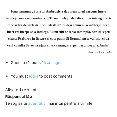
I-am raspuns: „Staretul Ambrozie a dat urmatorul raspuns intr-o
imprejurare asemanatoare: „Tu nu intelegi, dar diavolii o inteleg foarte
bine si fug departe de tine. Citeste-o”. Si desi acum nu o intelegi; incet-
incet vei incepe sa o intelegi. Eu nu stiu ce se va intampla, dar iti repet:
citeste Psaltirea in fiecare zi cate putin. Si Domnul nu te va lasa, ci va
veni cu mila Sa, te va ajuta si te va mangaia; pentru totdeauna. Amin”.
Adrian Cocosila
Guest
a răspuns
15 ani ago
You must
login
to post comments
Afișare 1 rezultat
Răspunsul tău
Te rog să te
autentifici
mai întâi pentru a trimite.