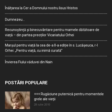
Înălțarea la Cer a Domnului nostru Iisus Hristos
Dumnezeu…
Recunoștință și binecuvântare pentru mamele dătătoare de
viață – din partea preoților Vicariatului Orhei
Marșul pentru viață la cea de-a II-a ediție în s. Lucășeuca, r-l
Orhei: „Pentru viață, cu inimă curată”
Învierea Fiului văduvei din Nain
POSTĂRI POPULARE
+++ Rugăciune puternică pentru momentele
grele ale vieţii
28 iulie 2010