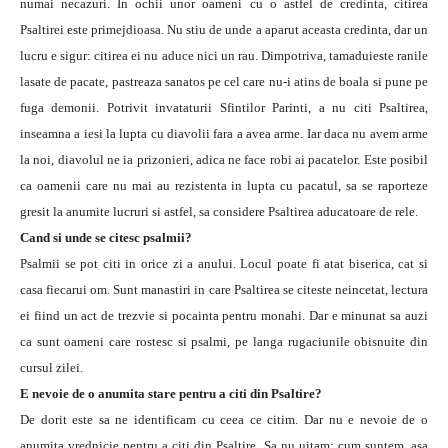
numai necazuri. In ochii unor oameni cu o astfel de credinta, citirea
Psaltirei este primejdioasa. Nu stiu de unde a aparut aceasta credinta, dar un
lucru e sigur: citirea ei nu aduce nici un rau. Dimpotriva, tamaduieste ranile
lasate de pacate, pastreaza sanatos pe cel care nu-i atins de boala si pune pe
fuga demonii. Potrivit invataturii Sfintilor Parinti, a nu citi Psaltirea,
inseamna a iesi la lupta cu diavolii fara a avea arme. Iar daca nu avem arme
la noi, diavolul ne ia prizonieri, adica ne face robi ai pacatelor. Este posibil
ca oamenii care nu mai au rezistenta in lupta cu pacatul, sa se raporteze
gresit la anumite lucruri si astfel, sa considere Psaltirea aducatoare de rele.
Cand si unde se citesc psalmii?
Psalmii se pot citi in orice zi a anului. Locul poate fi atat biserica, cat si
casa fiecarui om. Sunt manastiri in care Psaltirea se citeste neincetat, lectura
ei fiind un act de trezvie si pocainta pentru monahi. Dar e minunat sa auzi
ca sunt oameni care rostesc si psalmi, pe langa rugaciunile obisnuite din
cursul zilei.
E nevoie de o anumita stare pentru a citi din Psaltire?
De dorit este sa ne identificam cu ceea ce citim. Dar nu e nevoie de o
anumita vrednicie pentru a citi din Psaltire. Sa nu uitam: cum suntem, asa