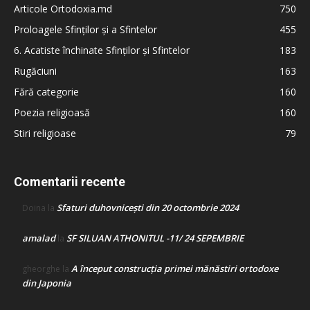
Articole Ortodoxia.md
750
Proloagele Sfinților și a Sfintelor
455
6. Acatiste închinate Sfinților și Sfintelor
183
Rugăciuni
163
Fără categorie
160
Poezia religioasă
160
Stiri religioase
79
Comentarii recente
Sfaturi duhovnicești din 20 octombrie 2024
Doina
la
amalad
SF SILUAN ATHONITUL -11/ 24 SEPEMBRIE
la
A început construcţia primei mănăstiri ortodoxe
gheorghe
la
din Japonia