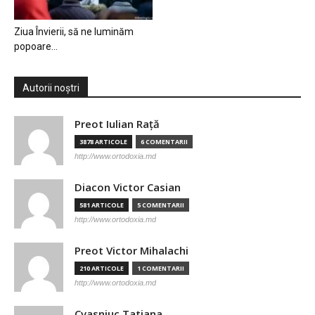
Ziua Învierii, să ne luminăm
popoare…
Autorii noștri
Preot Iulian Raţă
3878 ARTICOLE
6 COMENTARII
http://www.ortodoxia.md
Diacon Victor Casian
581 ARTICOLE
5 COMENTARII
http://www.ortodoxia.md
Preot Victor Mihalachi
210 ARTICOLE
1 COMENTARII
http://www.ortodoxia.md
Cvasniuc Tatiana