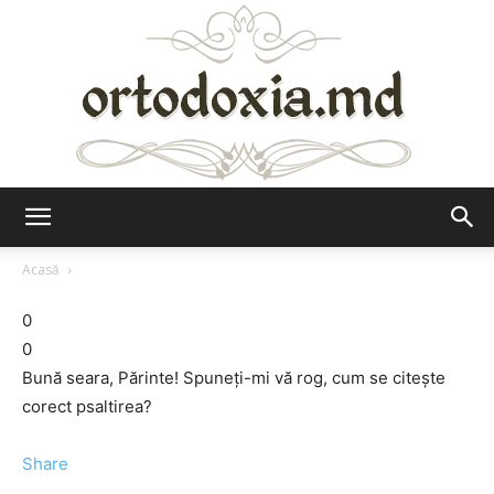
Ortodoxia.md
Acasă
0
0
Bună seara, Părinte! Spuneţi-mi vă rog, cum se citeşte
corect psaltirea?
Share