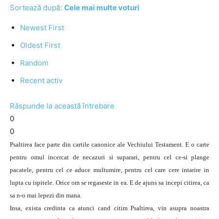
Sortează după:
Cele mai multe voturi
Newest First
Oldest First
Random
Recent activ
Răspunde la această întrebare
0
0
Psaltirea face parte din cartile canonice ale Vechiului Testament. E o carte
pentru omul incercat de necazuri si suparari, pentru cel ce-si plange
pacatele, pentru cel ce aduce multumire, pentru cel care cere intarire in
lupta cu ispitele. Orice om se regaseste in ea. E de ajuns sa incepi citirea, ca
sa n-o mai lepezi din mana.
Insa, exista credinta ca atunci cand citim Psaltirea, vin asupra noastra