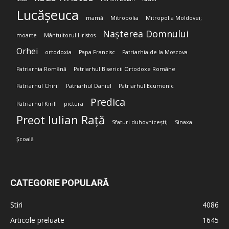
Lucășeuca
mamă
Mitropolia
Mitropolia Moldovei;
Nașterea Domnului
moarte
Mântuitorul Hristos
Orhei
ortodoxia
Papa Francisc
Patriarhia de la Moscova
Patriarhia Română
Patriarhul Bisericii Ortodoxe Române
Patriarhul Chiril
Patriarhul Daniel
Patriarhul Ecumenic
Predica
Patriarhul Kirill
pictura
Preot Iulian Rață
Sfaturi duhovnicești;
Sinaxa
Școală
CATEGORIE POPULARĂ
Stiri
4086
Articole preluate
1645