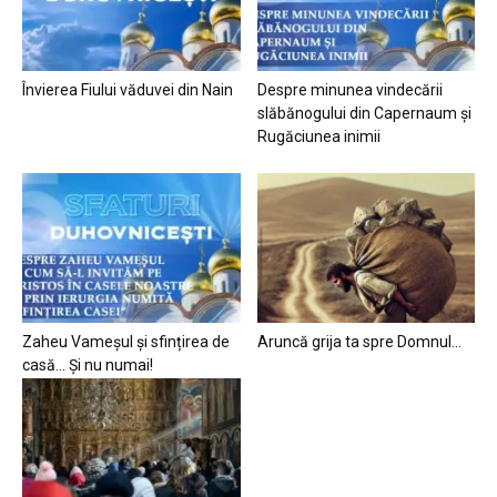
Învierea Fiului văduvei din Nain
Despre minunea vindecării
slăbănogului din Capernaum și
Rugăciunea inimii
Zaheu Vameșul și sfințirea de
Aruncă grija ta spre Domnul…
casă… Și nu numai!