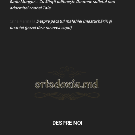
Radu Mungiu
Cu Sfinții odihnește Doamne sufletul nou
la
adormitei roabei Tale…
Despre păcatul malahiei (masturbării) şi
Crina Marina
la
onaniei (pazei de a nu avea copii)
DESPRE NOI