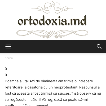
Ortodoxia.md
Acasă
0
0
Doamne ajută! Azi de dimineaţa am trimis o întrebare
referitoare la căsătoria cu un neoprotestant! Răspunsul a
fost că aceasta a fost trimisă cu succes, însă observ că nu
se regăşeşte nicăieri! Vă rog, dacă se poate să-mi
confirmaţi! Vă mulţumesc!