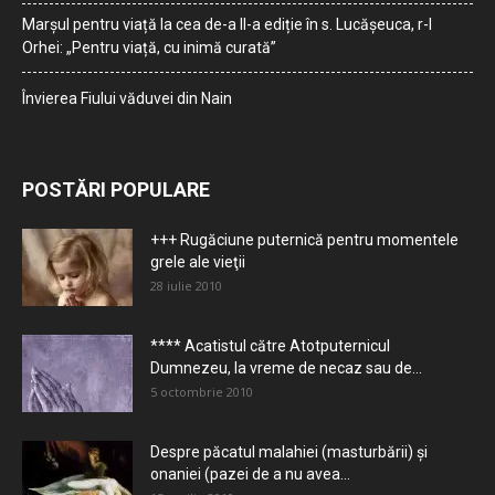
Marșul pentru viață la cea de-a II-a ediție în s. Lucășeuca, r-l
Orhei: „Pentru viață, cu inimă curată”
Învierea Fiului văduvei din Nain
POSTĂRI POPULARE
+++ Rugăciune puternică pentru momentele
grele ale vieţii
28 iulie 2010
**** Acatistul către Atotputernicul
Dumnezeu, la vreme de necaz sau de...
5 octombrie 2010
Despre păcatul malahiei (masturbării) şi
onaniei (pazei de a nu avea...