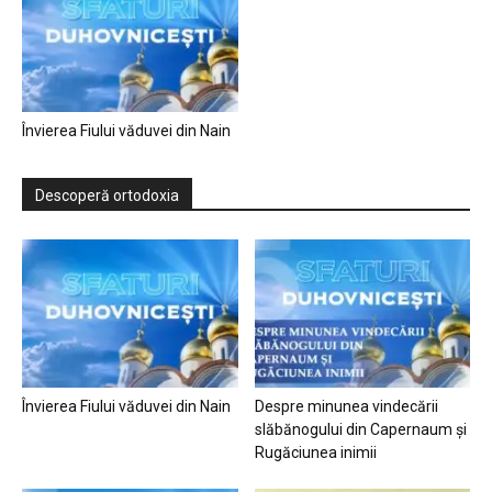
Învierea Fiului văduvei din Nain
Descoperă ortodoxia
Învierea Fiului văduvei din Nain
Despre minunea vindecării
slăbănogului din Capernaum și
Rugăciunea inimii