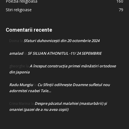
Poezia religioasă
160
Stiri religioase
79
Comentarii recente
Sfaturi duhovnicești din 20 octombrie 2024
Doina
la
amalad
SF SILUAN ATHONITUL -11/ 24 SEPEMBRIE
la
A început construcţia primei mănăstiri ortodoxe
gheorghe
la
din Japonia
Radu Mungiu
Cu Sfinții odihnește Doamne sufletul nou
la
adormitei roabei Tale…
Despre păcatul malahiei (masturbării) şi
Crina Marina
la
onaniei (pazei de a nu avea copii)