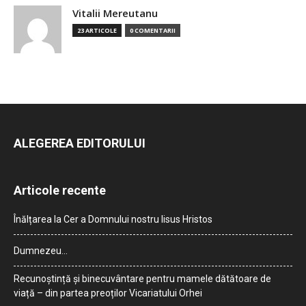
Vitalii Mereutanu
23 ARTICOLE
0 COMENTARII
ALEGEREA EDITORULUI
Articole recente
Înălțarea la Cer a Domnului nostru Iisus Hristos
Dumnezeu…
Recunoștință și binecuvântare pentru mamele dătătoare de
viață – din partea preoților Vicariatului Orhei