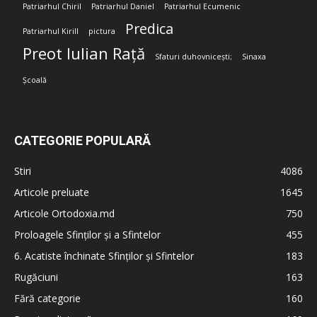
Patriarhul Chiril
Patriarhul Daniel
Patriarhul Ecumenic
Predica
Patriarhul Kirill
pictura
Preot Iulian Rață
Sfaturi duhovnicești;
Sinaxa
Școală
CATEGORIE POPULARĂ
Stiri
4086
Articole preluate
1645
Articole Ortodoxia.md
750
Proloagele Sfinților și a Sfintelor
455
6. Acatiste închinate Sfinților și Sfintelor
183
Rugăciuni
163
Fără categorie
160