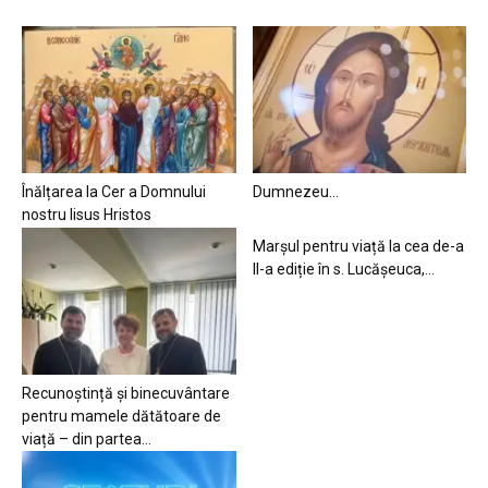
Înălțarea la Cer a Domnului
Dumnezeu…
nostru Iisus Hristos
Marșul pentru viață la cea de-a
II-a ediție în s. Lucășeuca,...
Recunoștință și binecuvântare
pentru mamele dătătoare de
viață – din partea...