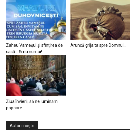
Zaheu Vameșul și sfințirea de
Aruncă grija ta spre Domnul…
casă… Și nu numai!
Ziua Învierii, să ne luminăm
popoare…
Autorii noștri