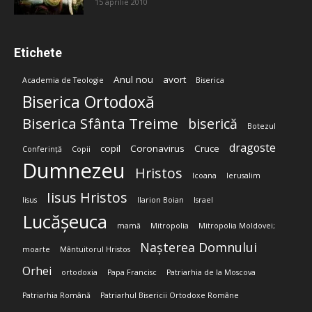
15 aprilie 2010
Etichete
Anul nou
avort
Academia de Teologie
Biserica
Biserica Ortodoxă
Biserica Sfânta Treime
biserică
Botezul
dragoste
copil
Coronavirus
Cruce
Conferință
Copii
Dumnezeu
Hristos
Icoana
Ierusalim
Iisus Hristos
Iisus
Ilarion Boian
Israel
Lucășeuca
mamă
Mitropolia
Mitropolia Moldovei;
Nașterea Domnului
moarte
Mântuitorul Hristos
Orhei
ortodoxia
Papa Francisc
Patriarhia de la Moscova
Patriarhia Română
Patriarhul Bisericii Ortodoxe Române