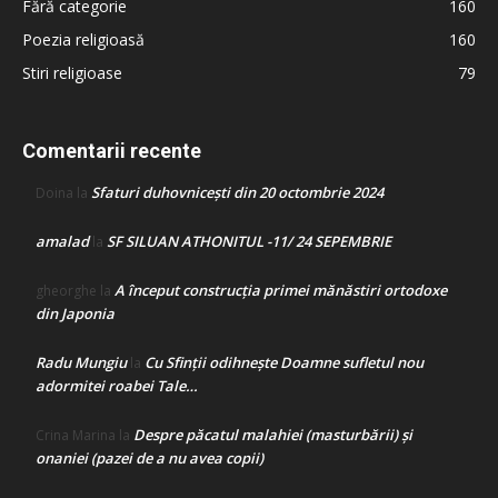
Fără categorie
160
Poezia religioasă
160
Stiri religioase
79
Comentarii recente
Sfaturi duhovnicești din 20 octombrie 2024
Doina
la
amalad
SF SILUAN ATHONITUL -11/ 24 SEPEMBRIE
la
A început construcţia primei mănăstiri ortodoxe
gheorghe
la
din Japonia
Radu Mungiu
Cu Sfinții odihnește Doamne sufletul nou
la
adormitei roabei Tale…
Despre păcatul malahiei (masturbării) şi
Crina Marina
la
onaniei (pazei de a nu avea copii)