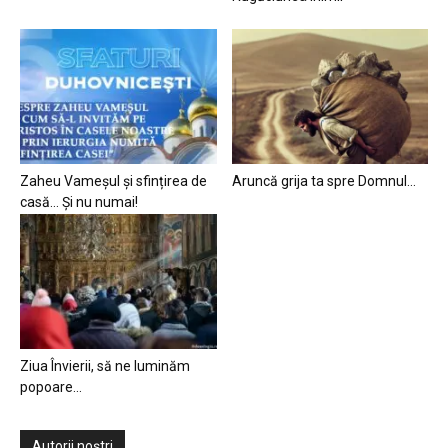
Zaheu Vameșul și sfințirea de
Aruncă grija ta spre Domnul…
casă… Și nu numai!
Ziua Învierii, să ne luminăm
popoare…
Autorii noștri