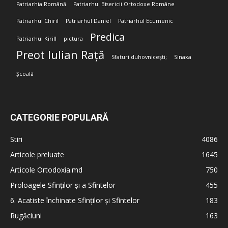
Patriarhia Română
Patriarhul Bisericii Ortodoxe Române
Patriarhul Chiril
Patriarhul Daniel
Patriarhul Ecumenic
Predica
Patriarhul Kirill
pictura
Preot Iulian Rață
Sfaturi duhovnicești;
Sinaxa
Școală
CATEGORIE POPULARĂ
Stiri
4086
Articole preluate
1645
Articole Ortodoxia.md
750
Proloagele Sfinților și a Sfintelor
455
6. Acatiste închinate Sfinților și Sfintelor
183
Rugăciuni
163