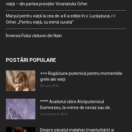
viață – din partea preoților Vicariatului Orhei
Marșul pentru viață la cea de-a II-a ediție în s. Lucășeuca, r-l
Orhei: „Pentru viață, cu inimă curată”
Învierea Fiului văduvei din Nain
POSTĂRI POPULARE
+++ Rugăciune puternică pentru momentele
grele ale vieţii
28 iulie 2010
**** Acatistul către Atotputernicul
Dumnezeu, la vreme de necaz sau de...
5 octombrie 2010
Despre păcatul malahiei (masturbării) şi