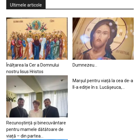
Ultimele articole
Înălțarea la Cer a Domnului
Dumnezeu…
nostru Iisus Hristos
Marșul pentru viață la cea de-a
II-a ediție în s. Lucășeuca,...
Recunoștință și binecuvântare
pentru mamele dătătoare de
viață – din partea...