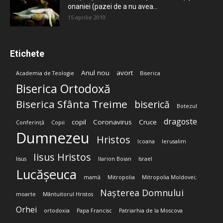
onaniei (pazei de a nu avea...
15 aprilie 2010
Etichete
Anul nou
avort
Academia de Teologie
Biserica
Biserica Ortodoxă
Biserica Sfânta Treime
biserică
Botezul
dragoste
copil
Coronavirus
Cruce
Conferință
Copii
Dumnezeu
Hristos
Icoana
Ierusalim
Iisus Hristos
Iisus
Ilarion Boian
Israel
Lucășeuca
mamă
Mitropolia
Mitropolia Moldovei;
Nașterea Domnului
moarte
Mântuitorul Hristos
Orhei
ortodoxia
Papa Francisc
Patriarhia de la Moscova