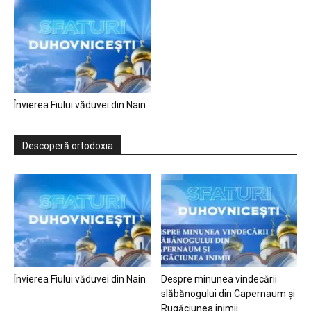
Învierea Fiului văduvei din Nain
Descoperă ortodoxia
Învierea Fiului văduvei din Nain
Despre minunea vindecării
slăbănogului din Capernaum și
Rugăciunea inimii