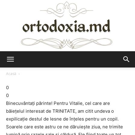
Ortodoxia.md
Acasă
0
0
Binecuvântaţi părinte! Pentru Vitalie, cel care are
băieţelul interesat de TRINITATE, am citit undeva o
expilicaţie destul de lesne de înţeles pentru un copil.
Soarele care este astru ce ne dăruieşte ziua, ne trimite
lumină prin razele sale şi căldură. Ele fiind toate un tot.