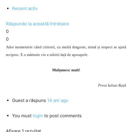
Recent activ
Răspunde la această întrebare
0
0
Ador momentele când cititorii, cu multă dragoste, stimă și respect se ajută
reciproc. E o mărturie vie a iubirii față de aproapele.
Mulțumesc mult!
Preot Iulian Rață
Guest
a răspuns
14 ani ago
You must
login
to post comments
Afișare 1 rezultat