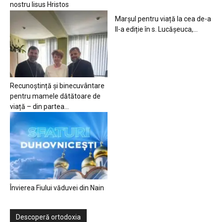
nostru Iisus Hristos
Marșul pentru viață la cea de-a
II-a ediție în s. Lucășeuca,...
Recunoștință și binecuvântare
pentru mamele dătătoare de
viață – din partea...
Învierea Fiului văduvei din Nain
Descoperă ortodoxia