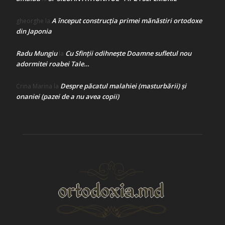
A început construcţia primei mănăstiri ortodoxe
gheorghe
la
din Japonia
Radu Mungiu
Cu Sfinții odihnește Doamne sufletul nou
la
adormitei roabei Tale…
Despre păcatul malahiei (masturbării) şi
Crina Marina
la
onaniei (pazei de a nu avea copii)