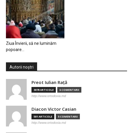
Ziua Învierii, să ne luminăm
popoare…
Autorii noștri
Preot Iulian Raţă
3878 ARTICOLE
6 COMENTARII
http://www.ortodoxia.md
Diacon Victor Casian
581 ARTICOLE
5 COMENTARII
http://www.ortodoxia.md