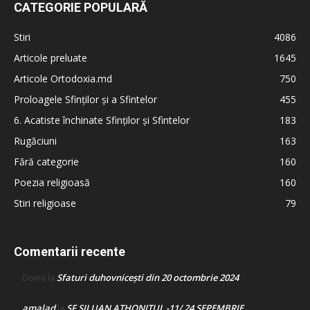
CATEGORIE POPULARĂ
Stiri
4086
Articole preluate
1645
Articole Ortodoxia.md
750
Proloagele Sfinților și a Sfintelor
455
6. Acatiste închinate Sfinților și Sfintelor
183
Rugăciuni
163
Fără categorie
160
Poezia religioasă
160
Stiri religioase
79
Comentarii recente
Sfaturi duhovnicești din 20 octombrie 2024
Doina
la
amalad
SF SILUAN ATHONITUL -11/ 24 SEPEMBRIE
la