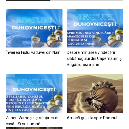
Învierea Fiului văduvei din Nain
Despre minunea vindecării
slăbănogului din Capernaum și
Rugăciunea inimii
Zaheu Vameșul și sfințirea de
Aruncă grija ta spre Domnul…
casă… Și nu numai!