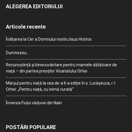
ALEGEREA EDITORULUI
Articole recente
Înălțarea la Cer a Domnului nostru Iisus Hristos
Dumnezeu…
Recunoștință și binecuvântare pentru mamele dătătoare de
viață – din partea preoților Vicariatului Orhei
Marșul pentru viață la cea de-a II-a ediție în s. Lucășeuca, r-l
Orhei: „Pentru viață, cu inimă curată”
Învierea Fiului văduvei din Nain
POSTĂRI POPULARE