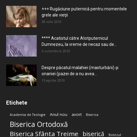
+++ Rugăciune puternică pentru momentele
grele ale vieţii
28 iulie 2010
**** Acatistul către Atotputernicul
Dumnezeu, la vreme de necaz sau de...
5 octombrie 2010
Despre păcatul malahiei (masturbării) şi
onaniei (pazei de a nu avea...
15 aprilie 2010
Etichete
Anul nou
avort
Academia de Teologie
Biserica
Biserica Ortodoxă
Biserica Sfânta Treime
biserică
Botezul