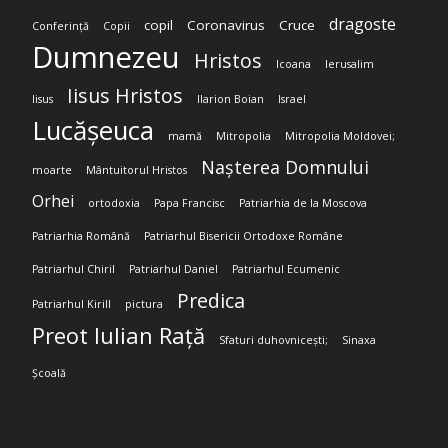
dragoste
copil
Coronavirus
Cruce
Conferință
Copii
Dumnezeu
Hristos
Icoana
Ierusalim
Iisus Hristos
Iisus
Ilarion Boian
Israel
Lucășeuca
mamă
Mitropolia
Mitropolia Moldovei;
Nașterea Domnului
moarte
Mântuitorul Hristos
Orhei
ortodoxia
Papa Francisc
Patriarhia de la Moscova
Patriarhia Română
Patriarhul Bisericii Ortodoxe Române
Patriarhul Chiril
Patriarhul Daniel
Patriarhul Ecumenic
Predica
Patriarhul Kirill
pictura
Preot Iulian Rață
Sfaturi duhovnicești;
Sinaxa
Școală