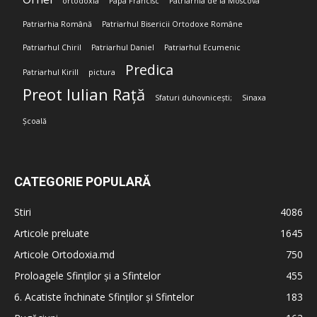
ortodoxia
Papa Francisc
Patriarhia de la Moscova
Patriarhia Română
Patriarhul Bisericii Ortodoxe Române
Patriarhul Chiril
Patriarhul Daniel
Patriarhul Ecumenic
Predica
Patriarhul Kirill
pictura
Preot Iulian Rață
Sfaturi duhovnicești;
Sinaxa
Școală
CATEGORIE POPULARĂ
Stiri
4086
Articole preluate
1645
Articole Ortodoxia.md
750
Proloagele Sfinților și a Sfintelor
455
6. Acatiste închinate Sfinților și Sfintelor
183