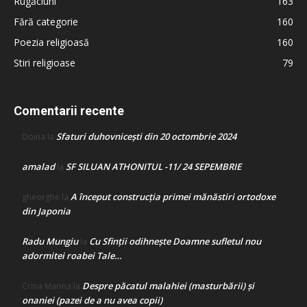
Rugăciuni
163
Fără categorie
160
Poezia religioasă
160
Stiri religioase
79
Comentarii recente
Sfaturi duhovnicești din 20 octombrie 2024
Doina
la
amalad
SF SILUAN ATHONITUL -11/ 24 SEPEMBRIE
la
A început construcţia primei mănăstiri ortodoxe
gheorghe
la
din Japonia
Radu Mungiu
Cu Sfinții odihnește Doamne sufletul nou
la
adormitei roabei Tale…
Despre păcatul malahiei (masturbării) şi
Crina Marina
la
onaniei (pazei de a nu avea copii)