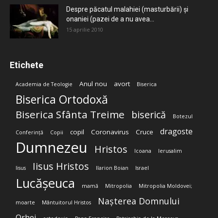
Despre păcatul malahiei (masturbării) şi
onaniei (pazei de a nu avea...
15 aprilie 2010
Etichete
Anul nou
avort
Academia de Teologie
Biserica
Biserica Ortodoxă
Biserica Sfânta Treime
biserică
Botezul
dragoste
copil
Coronavirus
Cruce
Conferință
Copii
Dumnezeu
Hristos
Icoana
Ierusalim
Iisus Hristos
Iisus
Ilarion Boian
Israel
Lucășeuca
mamă
Mitropolia
Mitropolia Moldovei;
Nașterea Domnului
moarte
Mântuitorul Hristos
Orhei