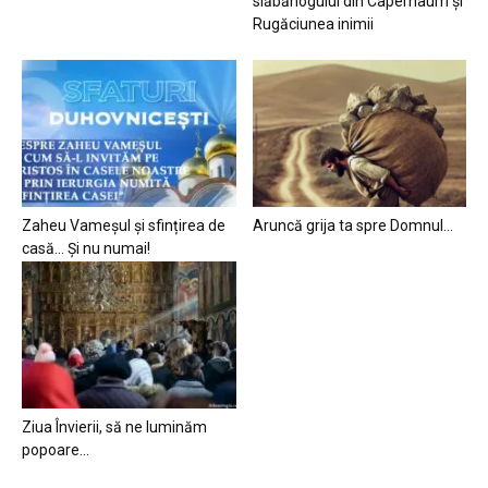
slăbănogului din Capernaum și
Rugăciunea inimii
Zaheu Vameșul și sfințirea de
Aruncă grija ta spre Domnul…
casă… Și nu numai!
Ziua Învierii, să ne luminăm
popoare…