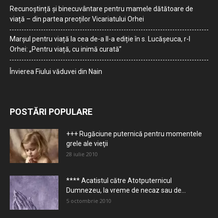
Recunoștință și binecuvântare pentru mamele dătătoare de
viață – din partea preoților Vicariatului Orhei
Marșul pentru viață la cea de-a II-a ediție în s. Lucășeuca, r-l
Orhei: „Pentru viață, cu inimă curată”
Învierea Fiului văduvei din Nain
POSTĂRI POPULARE
+++ Rugăciune puternică pentru momentele
grele ale vieţii
28 iulie 2010
**** Acatistul către Atotputernicul
Dumnezeu, la vreme de necaz sau de...
5 octombrie 2010