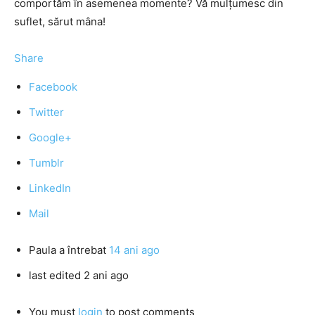
comportăm în asemenea momente? Vă mulţumesc din
suflet, sărut mâna!
Share
Facebook
Twitter
Google+
Tumblr
LinkedIn
Mail
Paula
a întrebat
14 ani ago
last edited 2 ani ago
You must
login
to post comments