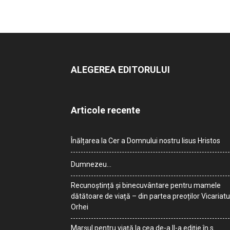
ALEGEREA EDITORULUI
Articole recente
Înălțarea la Cer a Domnului nostru Iisus Hristos
Dumnezeu…
Recunoștință și binecuvântare pentru mamele
dătătoare de viață – din partea preoților Vicariatu
Orhei
Marșul pentru viață la cea de-a II-a ediție în s.