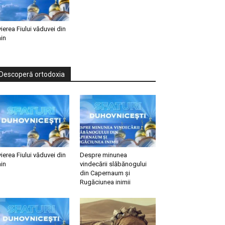
vierea Fiului văduvei din
in
Descoperă ortodoxia
vierea Fiului văduvei din
Despre minunea
in
vindecării slăbănogului
din Capernaum și
Rugăciunea inimii