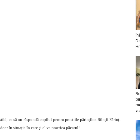
În
Do
Hr
Re
bi
ma
vi
el, ca să nu răspundă copilul pentru prostiile părinților. Sfinții Părinți
oar în situația în care și el va practica păcatul!