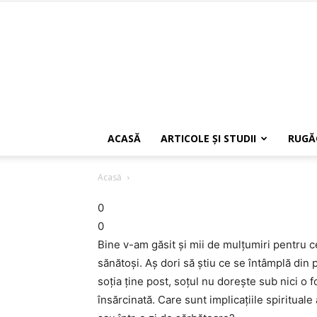
ACASĂ
ARTICOLE ŞI STUDII
RUGĂ
Acasă
0
0
Bine v-am găsit şi mii de mulţumiri pentru 
sănătoşi. Aş dori să ştiu ce se întâmplă din p
soţia ţine post, soţul nu doreşte sub nici o f
însărcinată. Care sunt implicaţiile spirituale