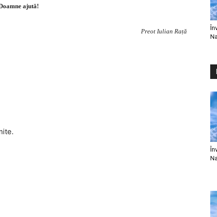
Doamne ajută!
În
Preot Iulian Rață
Na
mite.
În
Na