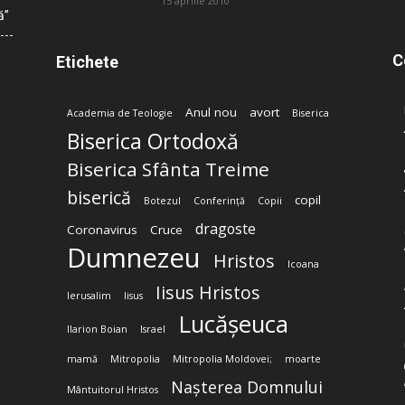
15 aprilie 2010
ă”
C
Etichete
Anul nou
avort
Academia de Teologie
Biserica
Biserica Ortodoxă
Biserica Sfânta Treime
biserică
copil
Botezul
Conferință
Copii
dragoste
Coronavirus
Cruce
Dumnezeu
Hristos
Icoana
Iisus Hristos
Ierusalim
Iisus
Lucășeuca
Ilarion Boian
Israel
mamă
Mitropolia
Mitropolia Moldovei;
moarte
Nașterea Domnului
Mântuitorul Hristos