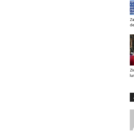
Za
de
Zi
lu