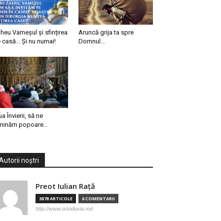
heu Vameșul și sfințirea
Aruncă grija ta spre
 casă… Și nu numai!
Domnul…
ua Învierii, să ne
minăm popoare…
Autorii noștri
Preot Iulian Raţă
3878 ARTICOLE
6 COMENTARII
http://www.ortodoxia.md