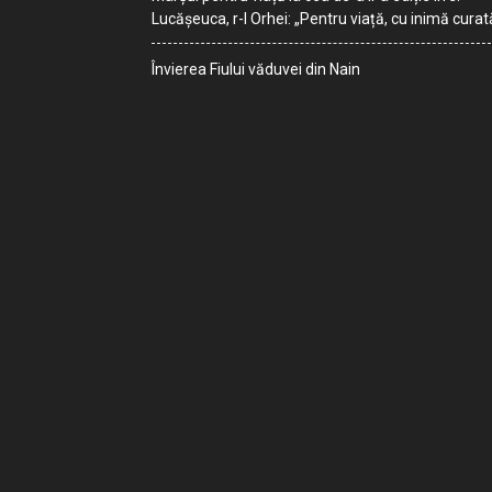
Lucășeuca, r-l Orhei: „Pentru viață, cu inimă curat
Învierea Fiului văduvei din Nain