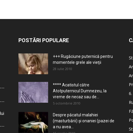
POSTĂRI POPULARE
C
+++ Rugăciune puternică pentru
St
momentele grele ale vieţii
Ar
28 iulie 2010
Ar
Pr
**** Acatistul către
Atotputernicul Dumnezeu, la
6.
vreme de necaz sau de...
Ru
5 octombrie 2010
Fă
lui
Despre păcatul malahiei
Po
(masturbării) şi onaniei (pazei de
a nu avea...
St