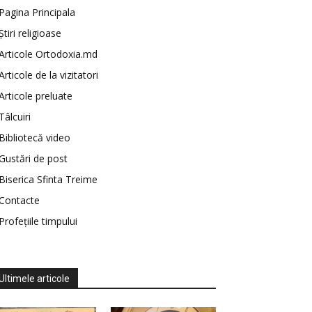
Pagina Principala
Știri religioase
Articole Ortodoxia.md
Articole de la vizitatori
Articole preluate
Tâlcuiri
Bibliotecă video
Gustări de post
Biserica Sfinta Treime
Contacte
Profețiile timpului
Ultimele articole