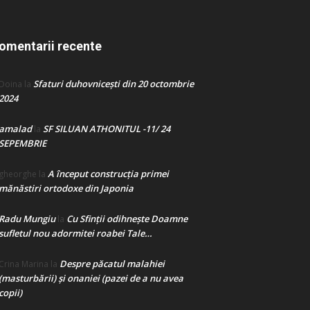
omentarii recente
Sfaturi duhovnicești din 20 octombrie
Doina
la
2024
amalad
SF SILUAN ATHONITUL -11/ 24
la
SEPEMBRIE
A început construcţia primei
gheorghe
la
mănăstiri ortodoxe din Japonia
Radu Mungiu
Cu Sfinții odihnește Doamne
la
sufletul nou adormitei roabei Tale…
Despre păcatul malahiei
Crina Marina
la
(masturbării) şi onaniei (pazei de a nu avea
copii)