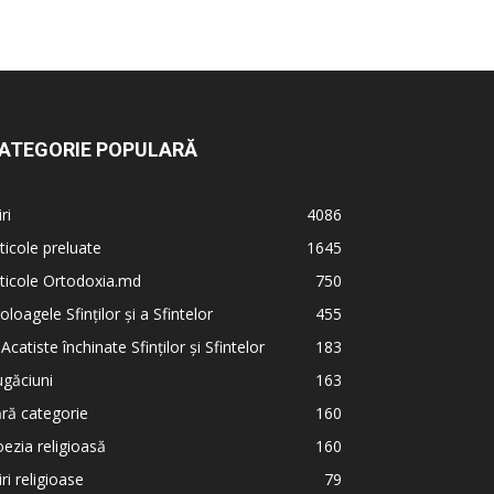
ATEGORIE POPULARĂ
iri
4086
ticole preluate
1645
ticole Ortodoxia.md
750
oloagele Sfinților și a Sfintelor
455
 Acatiste închinate Sfinților și Sfintelor
183
găciuni
163
ră categorie
160
ezia religioasă
160
iri religioase
79