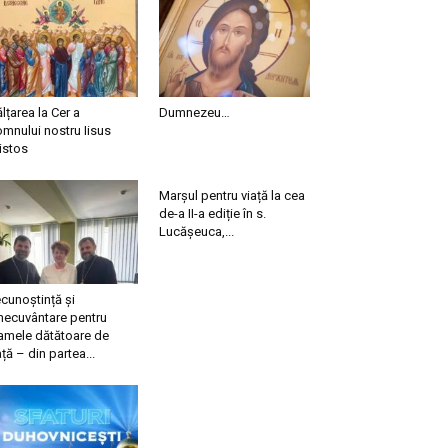
ălțarea la Cer a
Dumnezeu…
mnului nostru Iisus
istos
Marșul pentru viață la cea
de-a II-a ediție în s.
Lucășeuca,...
cunoștință și
necuvântare pentru
mele dătătoare de
ață – din partea...