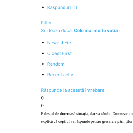
Răspunsuri (1)
Filter
Sortează după:
Cele mai multe voturi
Newest First
Oldest First
Random
Recent activ
Răspunde la această întrebare
0
0
E destul de dureroasă situația, dar va rândui Dumnezeu astf
explică că copilul va răspunde pentru greșalele părinților d