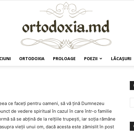
CIUNI
ORTODOXIA
PROLOAGE
POEZII
LĂCAŞURI
Ortodoxia.md
ceea ce faceţi pentru oameni, să vă ţină Dumnezeu
unct de vedere spiritual în cazul în care într-o familie
ormă să se abţină de la relţiile trupeşti, iar soţia rămâne
 asupra vieţii unui om, dacă acesta este zămislit în post