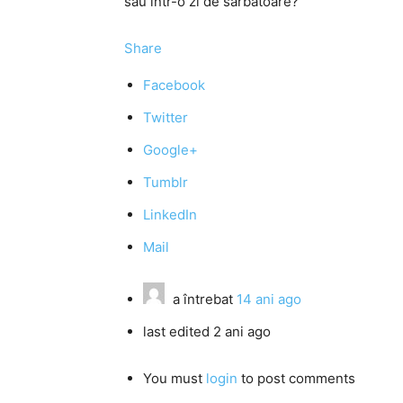
sau într-o zi de sărbătoare?
Share
Facebook
Twitter
Google+
Tumblr
LinkedIn
Mail
a întrebat
14 ani ago
last edited 2 ani ago
You must
login
to post comments