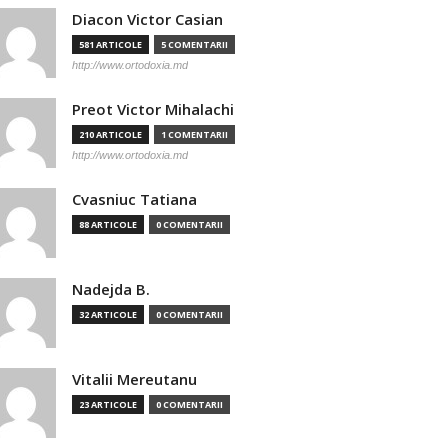
Diacon Victor Casian
581 ARTICOLE
5 COMENTARII
http://www.ortodoxia.md
Preot Victor Mihalachi
210 ARTICOLE
1 COMENTARII
http://www.ortodoxia.md
Cvasniuc Tatiana
88 ARTICOLE
0 COMENTARII
Nadejda B.
32 ARTICOLE
0 COMENTARII
Vitalii Mereutanu
23 ARTICOLE
0 COMENTARII