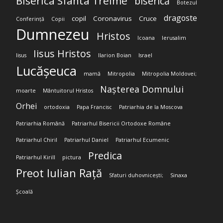
Biserica Sfânta Treime
biserică
Botezul
dragoste
copil
Coronavirus
Cruce
Conferință
Copii
Dumnezeu
Hristos
Icoana
Ierusalim
Iisus Hristos
Iisus
Ilarion Boian
Israel
Lucășeuca
mamă
Mitropolia
Mitropolia Moldovei;
Nașterea Domnului
moarte
Mântuitorul Hristos
Orhei
ortodoxia
Papa Francisc
Patriarhia de la Moscova
Patriarhia Română
Patriarhul Bisericii Ortodoxe Române
Patriarhul Chiril
Patriarhul Daniel
Patriarhul Ecumenic
Predica
Patriarhul Kirill
pictura
Preot Iulian Rață
Sfaturi duhovnicești;
Sinaxa
Școală