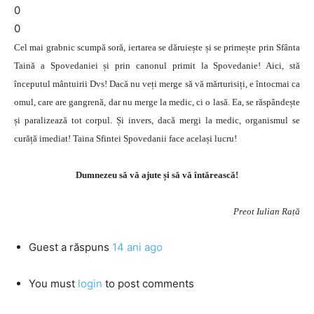
0
0
Cel mai grabnic scumpă soră, iertarea se dăruiește și se primește prin Sfânta
Taină a Spovedaniei și prin canonul primit la Spovedanie! Aici, stă
începutul mântuirii Dvs! Dacă nu veți merge să vă mărturisiți, e întocmai ca
omul, care are gangrenă, dar nu merge la medic, ci o lasă. Ea, se răspândește
și paralizează tot corpul. Și invers, dacă mergi la medic, organismul se
curăță imediat! Taina Sfintei Spovedanii face același lucru!
Dumnezeu să vă ajute și să vă întărească!
Preot Iulian Rață
Guest
a răspuns
14 ani ago
You must
login
to post comments