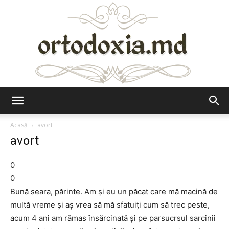
Ortodoxia.md
Acasă
avort
avort
0
0
Bună seara, părinte. Am şi eu un păcat care mă macină de
multă vreme şi aş vrea să mă sfatuiţi cum să trec peste,
acum 4 ani am rămas însărcinată şi pe parsucrsul sarcinii