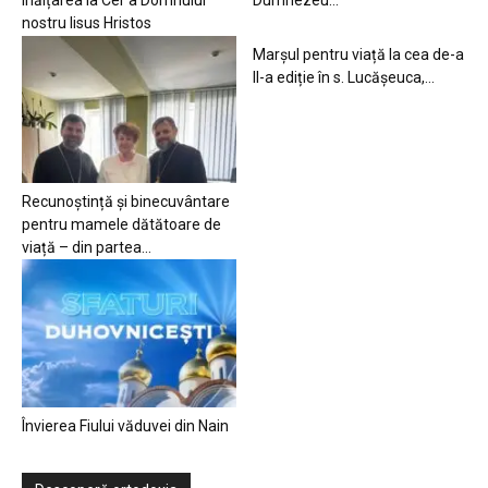
Înălțarea la Cer a Domnului
Dumnezeu…
nostru Iisus Hristos
Marșul pentru viață la cea de-a
II-a ediție în s. Lucășeuca,...
Recunoștință și binecuvântare
pentru mamele dătătoare de
viață – din partea...
Învierea Fiului văduvei din Nain