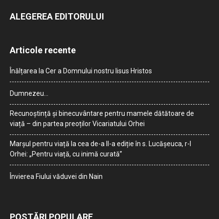
ALEGEREA EDITORULUI
Articole recente
Înălțarea la Cer a Domnului nostru Iisus Hristos
Dumnezeu…
Recunoștință și binecuvântare pentru mamele dătătoare de
viață – din partea preoților Vicariatului Orhei
Marșul pentru viață la cea de-a II-a ediție în s. Lucășeuca, r-l
Orhei: „Pentru viață, cu inimă curată”
Învierea Fiului văduvei din Nain
POSTĂRI POPULARE