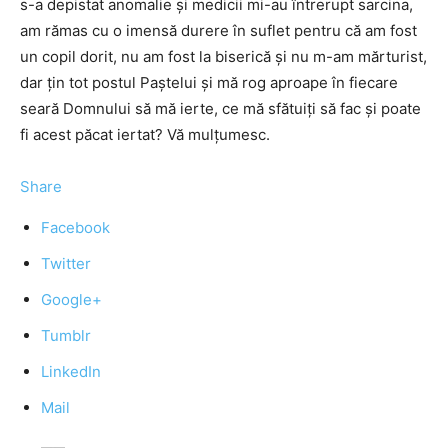
s-a depistat anomalie şi medicii mi-au întrerupt sarcina,
am rămas cu o imensă durere în suflet pentru că am fost
un copil dorit, nu am fost la biserică şi nu m-am mărturist,
dar ţin tot postul Paştelui şi mă rog aproape în fiecare
seară Domnului să mă ierte, ce mă sfătuiţi să fac şi poate
fi acest păcat iertat? Vă mulţumesc.
Share
Facebook
Twitter
Google+
Tumblr
LinkedIn
Mail