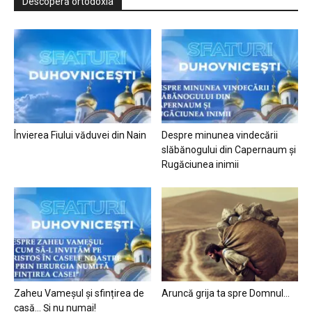
Descoperă ortodoxia
Învierea Fiului văduvei din Nain
Despre minunea vindecării
slăbănogului din Capernaum și
Rugăciunea inimii
Zaheu Vameșul și sfințirea de
Aruncă grija ta spre Domnul…
casă… Și nu numai!