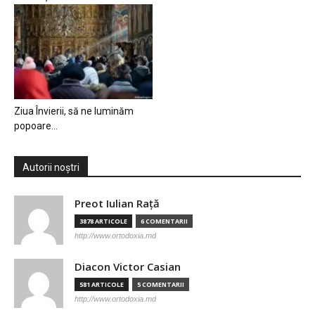
Ziua Învierii, să ne luminăm
popoare…
Autorii noștri
Preot Iulian Raţă
3878 ARTICOLE
6 COMENTARII
http://www.ortodoxia.md
Diacon Victor Casian
581 ARTICOLE
5 COMENTARII
http://www.ortodoxia.md