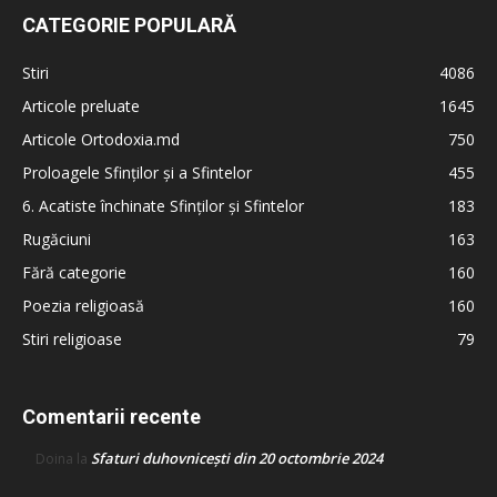
CATEGORIE POPULARĂ
Stiri
4086
Articole preluate
1645
Articole Ortodoxia.md
750
Proloagele Sfinților și a Sfintelor
455
6. Acatiste închinate Sfinților și Sfintelor
183
Rugăciuni
163
Fără categorie
160
Poezia religioasă
160
Stiri religioase
79
Comentarii recente
Sfaturi duhovnicești din 20 octombrie 2024
Doina
la