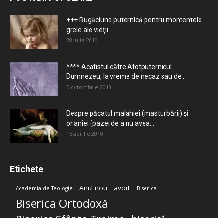
+++ Rugăciune puternică pentru momentele
grele ale vieţii
28 iulie 2010
**** Acatistul către Atotputernicul
Dumnezeu, la vreme de necaz sau de...
5 octombrie 2010
Despre păcatul malahiei (masturbării) şi
onaniei (pazei de a nu avea...
15 aprilie 2010
Etichete
Anul nou
avort
Academia de Teologie
Biserica
Biserica Ortodoxă