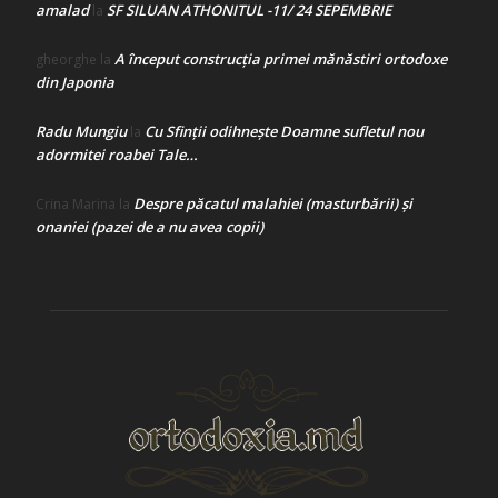
amalad
SF SILUAN ATHONITUL -11/ 24 SEPEMBRIE
la
A început construcţia primei mănăstiri ortodoxe
gheorghe
la
din Japonia
Radu Mungiu
Cu Sfinții odihnește Doamne sufletul nou
la
adormitei roabei Tale…
Despre păcatul malahiei (masturbării) şi
Crina Marina
la
onaniei (pazei de a nu avea copii)