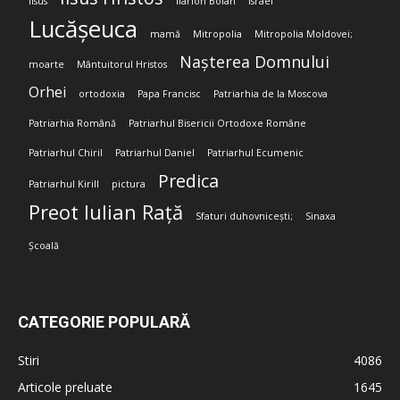
Iisus
Ilarion Boian
Israel
Lucășeuca
mamă
Mitropolia
Mitropolia Moldovei;
Nașterea Domnului
moarte
Mântuitorul Hristos
Orhei
ortodoxia
Papa Francisc
Patriarhia de la Moscova
Patriarhia Română
Patriarhul Bisericii Ortodoxe Române
Patriarhul Chiril
Patriarhul Daniel
Patriarhul Ecumenic
Predica
Patriarhul Kirill
pictura
Preot Iulian Rață
Sfaturi duhovnicești;
Sinaxa
Școală
CATEGORIE POPULARĂ
Stiri
4086
Articole preluate
1645