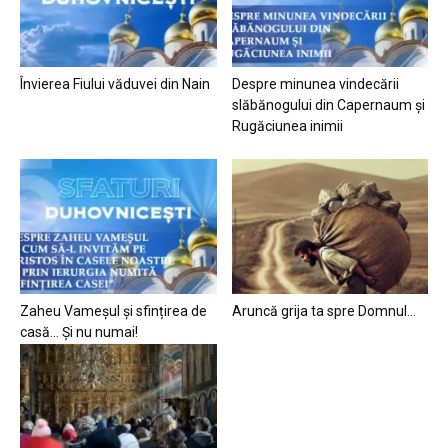
Învierea Fiului văduvei din Nain
Despre minunea vindecării
slăbănogului din Capernaum și
Rugăciunea inimii
Zaheu Vameșul și sfințirea de
Aruncă grija ta spre Domnul…
casă… Și nu numai!