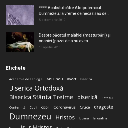
**** Acatistul către Atotputernicul
Dumnezeu, la vreme de necaz sau de...
5 octombrie 2010
Despre păcatul malahiei (masturbării) şi
onaniei (pazei de a nu avea...
15 aprilie 2010
Etichete
Anul nou
avort
Academia de Teologie
Biserica
Biserica Ortodoxă
Biserica Sfânta Treime
biserică
Botezul
dragoste
copil
Coronavirus
Cruce
Conferință
Copii
Dumnezeu
Hristos
Icoana
Ierusalim
Iisus Hristos