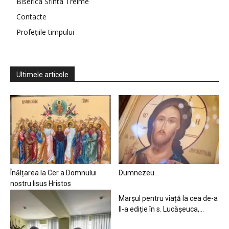
Biserica Sfinta Treime
Contacte
Profețiile timpului
Ultimele articole
Înălțarea la Cer a Domnului
Dumnezeu…
nostru Iisus Hristos
Marșul pentru viață la cea de-a
II-a ediție în s. Lucășeuca,...