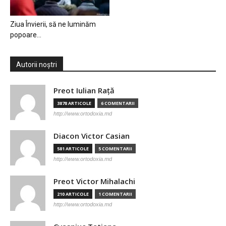
Ziua Învierii, să ne luminăm
popoare…
Autorii noștri
Preot Iulian Raţă
3878 ARTICOLE
6 COMENTARII
http://www.ortodoxia.md
Diacon Victor Casian
581 ARTICOLE
5 COMENTARII
http://www.ortodoxia.md
Preot Victor Mihalachi
210 ARTICOLE
1 COMENTARII
http://www.ortodoxia.md