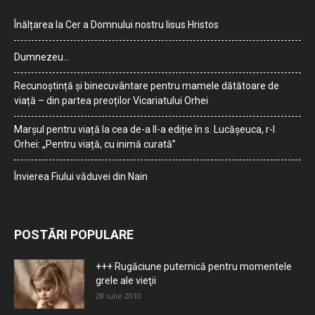
Înălțarea la Cer a Domnului nostru Iisus Hristos
Dumnezeu…
Recunoștință și binecuvântare pentru mamele dătătoare de
viață – din partea preoților Vicariatului Orhei
Marșul pentru viață la cea de-a II-a ediție în s. Lucășeuca, r-l
Orhei: „Pentru viață, cu inimă curată”
Învierea Fiului văduvei din Nain
POSTĂRI POPULARE
+++ Rugăciune puternică pentru momentele
grele ale vieţii
28 iulie 2010