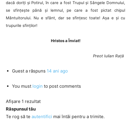
dacă doriți și Potirul, în care a fost Trupul și Sângele Domnului,
se sfințește până și lemnul, pe care a fost pictat chipul
Mântuitorului. Nu e sfânt, dar se sfințesc toate! Așa e și cu
trupurile sfinților!
Hristos a Înviat!
Preot Iulian Rață
Guest
a răspuns
14 ani ago
You must
login
to post comments
Afișare 1 rezultat
Răspunsul tău
Te rog să te
autentifici
mai întâi pentru a trimite.