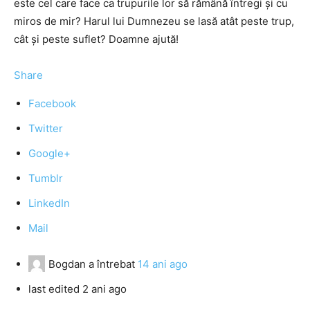
este cel care face ca trupurile lor să rămână întregi şi cu
miros de mir? Harul lui Dumnezeu se lasă atât peste trup,
cât şi peste suflet? Doamne ajută!
Share
Facebook
Twitter
Google+
Tumblr
LinkedIn
Mail
Bogdan
a întrebat
14 ani ago
last edited 2 ani ago