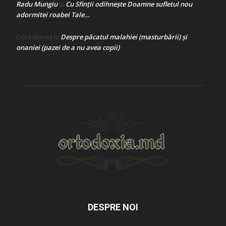
Radu Mungiu
Cu Sfinții odihnește Doamne sufletul nou
la
adormitei roabei Tale…
Despre păcatul malahiei (masturbării) şi
Crina Marina
la
onaniei (pazei de a nu avea copii)
DESPRE NOI