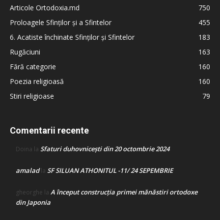
Articole Ortodoxia.md
750
Proloagele Sfinților și a Sfintelor
455
6. Acatiste închinate Sfinților și Sfintelor
183
Rugăciuni
163
Fără categorie
160
Poezia religioasă
160
Stiri religioase
79
Comentarii recente
Sfaturi duhovnicești din 20 octombrie 2024
Doina
la
amalad
SF SILUAN ATHONITUL -11/ 24 SEPEMBRIE
la
A început construcţia primei mănăstiri ortodoxe
gheorghe
la
din Japonia