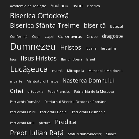
Anul nou
avort
Academia de Teologie
Biserica
Biserica Ortodoxă
Biserica Sfânta Treime
biserică
Botezul
dragoste
copil
Coronavirus
Cruce
Conferință
Copii
Dumnezeu
Hristos
Icoana
Ierusalim
Iisus Hristos
Iisus
Ilarion Boian
Israel
Lucășeuca
mamă
Mitropolia
Mitropolia Moldovei;
Nașterea Domnului
moarte
Mântuitorul Hristos
Orhei
ortodoxia
Papa Francisc
Patriarhia de la Moscova
Patriarhia Română
Patriarhul Bisericii Ortodoxe Române
Patriarhul Chiril
Patriarhul Daniel
Patriarhul Ecumenic
Predica
Patriarhul Kirill
pictura
Preot Iulian Rață
Sfaturi duhovnicești;
Sinaxa