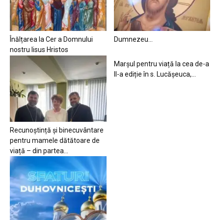
Înălțarea la Cer a Domnului
Dumnezeu…
nostru Iisus Hristos
Marșul pentru viață la cea de-a
II-a ediție în s. Lucășeuca,...
Recunoștință și binecuvântare
pentru mamele dătătoare de
viață – din partea...