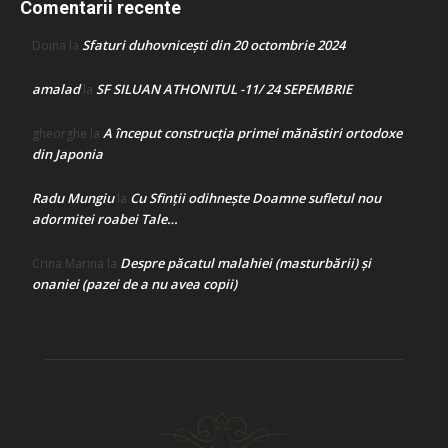
Comentarii recente
Sfaturi duhovnicești din 20 octombrie 2024
Doina
la
amalad
SF SILUAN ATHONITUL -11/ 24 SEPEMBRIE
la
A început construcţia primei mănăstiri ortodoxe
gheorghe
la
din Japonia
Radu Mungiu
Cu Sfinții odihnește Doamne sufletul nou
la
adormitei roabei Tale…
Despre păcatul malahiei (masturbării) şi
Crina Marina
la
onaniei (pazei de a nu avea copii)