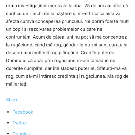
urma investigaţiilor medicale la doar 25 de ani am aflat că
sunt cu un rinichi de la naştere şi mi-e frică că asta va
afecta cumva conceperea pruncului. Ne dorim foarte mult
un copil şi rezolvarea problemelor cu care ne
confruntăm. Acum de câtea luni nu pot să mă concentrez
la rugăciune, când mă rog, gândurile nu-mi sunt curate şi
deseori mai mult mă rog plângând. Cred în puterea
Domnului că doar prin rugăciune m-am tămăduit de
durerile cumplite, dar îmi slăbesc puterile. Sfătuiţi-mă vă
rog, cum să-mi întăresc credinţa şi rugăciunea. Mă rog de
mă iertaţi.
Share
Facebook
Twitter
Google+