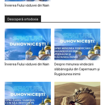
Învierea Fiului văduvei din Nain
Descoperă ortodoxia
Învierea Fiului văduvei din Nain
Despre minunea vindecării
slăbănogului din Capernaum și
Rugăciunea inimii