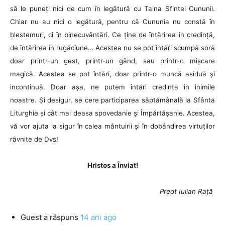
să le puneți nici de cum în legătură cu Taina Sfintei Cununii.
Chiar nu au nici o legătură, pentru că Cununia nu constă în
blestemuri, ci în binecuvântări. Ce ține de întărirea în credință,
de întărirea în rugăciune… Acestea nu se pot întări scumpă soră
doar printr-un gest, printr-un gând, sau printr-o mișcare
magică. Acestea se pot întări, doar printr-o muncă asiduă și
incontinuă. Doar așa, ne putem întări credința în inimile
noastre. Și desigur, se cere participarea săptămânală la Sfânta
Liturghie și cât mai deasa spovedanie și Împărtășanie. Acestea,
vă vor ajuta la sigur în calea mântuirii și în dobândirea virtuților
râvnite de Dvs!
Hristos a Înviat!
Preot Iulian Rață
Guest
a răspuns
14 ani ago