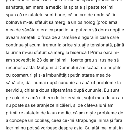
sănătate, am mers la medici la spitale şi peste tot îmi
spun că rezulatele sunt bune, că nu are de unde să fiu
bolnavă m-au sfătuit să merg la un psiholog (problema
mea de sănătate era ca practic nu puteam să dorm nopţile
aveam ameţeli, o frică de a rămâne singură în casa care
continua şi acum, tremur la orice situaţie tensionată, până
la urmă m-au sfătuit să merg la biserică.) Prima oară m-
am spovedit la 23 de ani şi mi-i foarte greu şi ruşine să
recunosc asta. Mulţumită Domnului am scăpat de nopţile
cu coşmaruri şi s-a îmbunătăţit puţin starea mea de
sănătate, dar numai după cununie au apărut probleme la
serviciu, chiar a doua săptămână după cununie. Eu sunt
pe cale de a mă elibera de la serviciu, soţul meu de un an
nu poate să se aranjeze nicăieri, şi de câteva luni am
primit rezulatele de la un medic, că am nişte probleme de
a concepe un copilaş, ceea ce-mi străpunge inima şi fără
lacrimi nu pot să vorbesc despre asta. Cu atât mai mult în