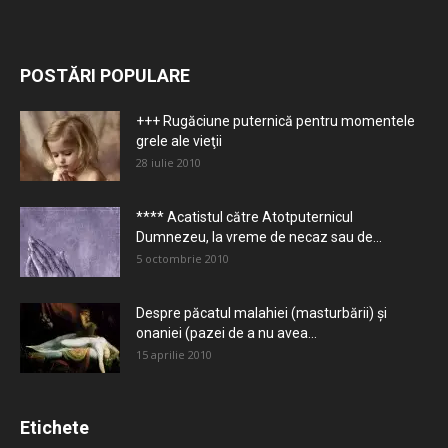
POSTĂRI POPULARE
+++ Rugăciune puternică pentru momentele
grele ale vieţii
28 iulie 2010
**** Acatistul către Atotputernicul
Dumnezeu, la vreme de necaz sau de...
5 octombrie 2010
Despre păcatul malahiei (masturbării) şi
onaniei (pazei de a nu avea...
15 aprilie 2010
Etichete