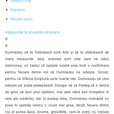
Oldest First
Random
Recent activ
Răspunde la această întrebare
0
0
Dumnezeu să te întărească soră Ană și să te izbăvească de
toate necazurile, deși, acestea sunt cele care ne aduc
mântuirea, ori faptul că ispitele există este încă o confirmare
pentru fiecare dintre noi că Dumnezeu ne iubește. Sincer,
pentru că Sfânta Scriptură scrie foarte clar: Dumnezeu pe cine
iubește pe acela pedepsește! Desigur că vă înțeleg că e destul
de greu să duci șirul ispitelor, mai ales când ești începător în
cele ale credinței, dar în același timp, Dumnezeu niciodată nu
pune în spatele nostru o cruce mai grea, decât fiecare dintre
noi ar putea duce. Acuma, greutățile, care le aveți, nu trebuie