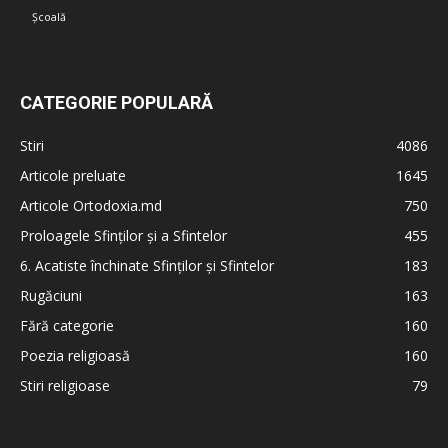
Școală
CATEGORIE POPULARĂ
Stiri
4086
Articole preluate
1645
Articole Ortodoxia.md
750
Proloagele Sfinților și a Sfintelor
455
6. Acatiste închinate Sfinților și Sfintelor
183
Rugăciuni
163
Fără categorie
160
Poezia religioasă
160
Stiri religioase
79