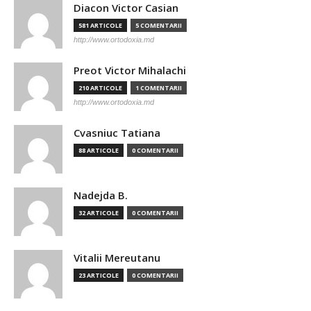
Diacon Victor Casian
581 ARTICOLE
5 COMENTARII
http://www.ortodoxia.md
Preot Victor Mihalachi
210 ARTICOLE
1 COMENTARII
http://www.ortodoxia.md
Cvasniuc Tatiana
88 ARTICOLE
0 COMENTARII
Nadejda B.
32 ARTICOLE
0 COMENTARII
Vitalii Mereutanu
23 ARTICOLE
0 COMENTARII