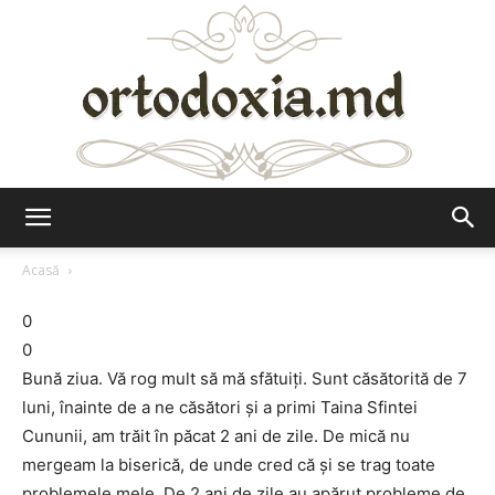
Ortodoxia.md
Acasă
0
0
Bună ziua. Vă rog mult să mă sfătuiţi. Sunt căsătorită de 7
luni, înainte de a ne căsători şi a primi Taina Sfintei
Cununii, am trăit în păcat 2 ani de zile. De mică nu
mergeam la biserică, de unde cred că şi se trag toate
problemele mele. De 2 ani de zile au apărut probleme de