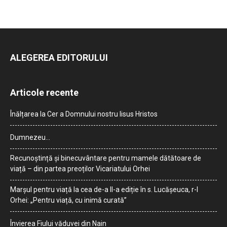
ALEGEREA EDITORULUI
Articole recente
Înălțarea la Cer a Domnului nostru Iisus Hristos
Dumnezeu…
Recunoștință și binecuvântare pentru mamele dătătoare de
viață – din partea preoților Vicariatului Orhei
Marșul pentru viață la cea de-a II-a ediție în s. Lucășeuca, r-l
Orhei: „Pentru viață, cu inimă curată”
Învierea Fiului văduvei din Nain