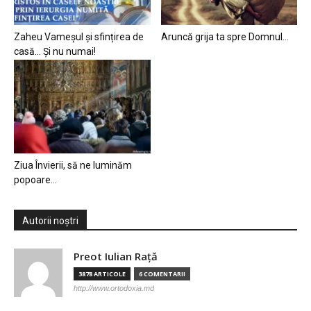
Zaheu Vameșul și sfințirea de
Aruncă grija ta spre Domnul…
casă… Și nu numai!
Ziua Învierii, să ne luminăm
popoare…
Autorii noștri
Preot Iulian Raţă
3878 ARTICOLE
6 COMENTARII
http://www.ortodoxia.md