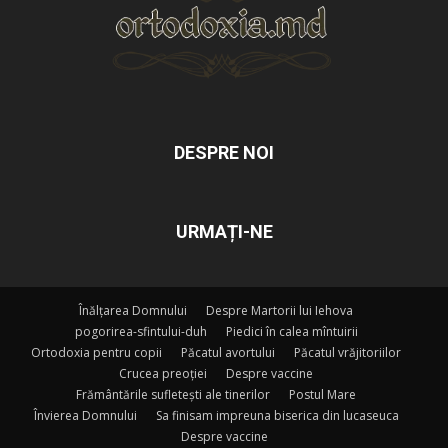
DESPRE NOI
URMAȚI-NE
Înălțarea Domnului
Despre Martorii lui Iehova
pogorirea-sfintului-duh
Piedici în calea mîntuirii
Ortodoxia pentru copii
Păcatul avortului
Păcatul vrăjitoriilor
Crucea preoției
Despre vaccine
Frământările sufletești ale tinerilor
Postul Mare
Învierea Domnului
Sa finisam impreuna biserica din lucaseuca
Despre vaccine