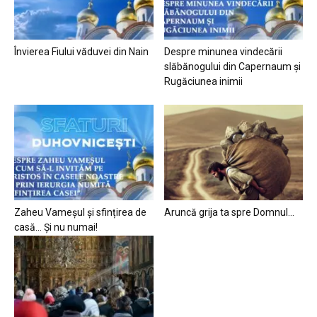
Învierea Fiului văduvei din Nain
Despre minunea vindecării
slăbănogului din Capernaum și
Rugăciunea inimii
Zaheu Vameșul și sfințirea de
Aruncă grija ta spre Domnul…
casă… Și nu numai!