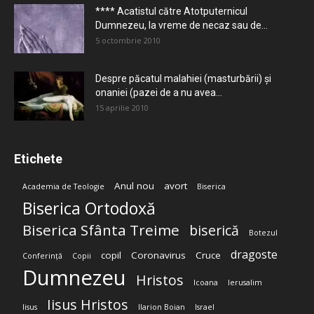
**** Acatistul către Atotputernicul
Dumnezeu, la vreme de necaz sau de...
5 octombrie 2010
Despre păcatul malahiei (masturbării) şi
onaniei (pazei de a nu avea...
15 aprilie 2010
Etichete
Anul nou
avort
Academia de Teologie
Biserica
Biserica Ortodoxă
Biserica Sfânta Treime
biserică
Botezul
dragoste
copil
Coronavirus
Cruce
Conferință
Copii
Dumnezeu
Hristos
Icoana
Ierusalim
Iisus Hristos
Iisus
Ilarion Boian
Israel