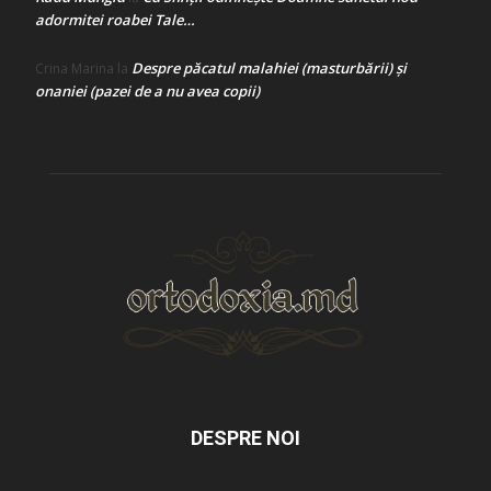
adormitei roabei Tale…
Despre păcatul malahiei (masturbării) şi
Crina Marina
la
onaniei (pazei de a nu avea copii)
DESPRE NOI