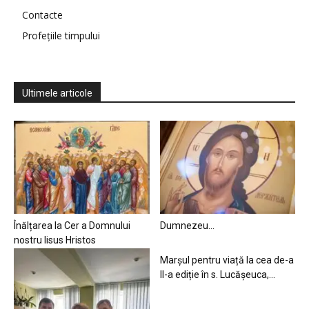
Contacte
Profețiile timpului
Ultimele articole
Înălțarea la Cer a Domnului
Dumnezeu…
nostru Iisus Hristos
Marșul pentru viață la cea de-a
II-a ediție în s. Lucășeuca,...