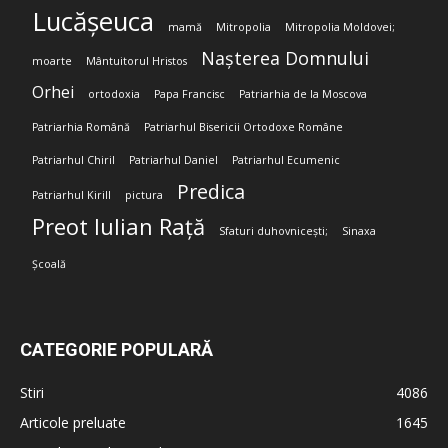
Lucășeuca
mamă
Mitropolia
Mitropolia Moldovei;
Nașterea Domnului
moarte
Mântuitorul Hristos
Orhei
ortodoxia
Papa Francisc
Patriarhia de la Moscova
Patriarhia Română
Patriarhul Bisericii Ortodoxe Române
Patriarhul Chiril
Patriarhul Daniel
Patriarhul Ecumenic
Predica
Patriarhul Kirill
pictura
Preot Iulian Rață
Sfaturi duhovnicești;
Sinaxa
Școală
CATEGORIE POPULARĂ
Stiri
4086
Articole preluate
1645