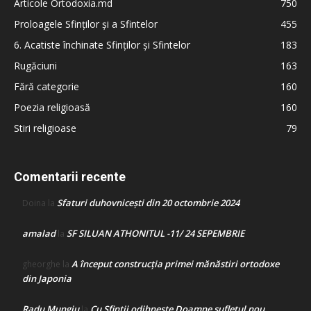
Articole Ortodoxia.md
750
Proloagele Sfinților și a Sfintelor
455
6. Acatiste închinate Sfinților și Sfintelor
183
Rugăciuni
163
Fără categorie
160
Poezia religioasă
160
Stiri religioase
79
Comentarii recente
Sfaturi duhovnicești din 20 octombrie 2024
Doina
la
amalad
SF SILUAN ATHONITUL -11/ 24 SEPEMBRIE
la
A început construcţia primei mănăstiri ortodoxe
gheorghe
la
din Japonia
Radu Mungiu
Cu Sfinții odihnește Doamne sufletul nou
la