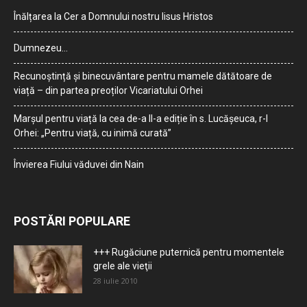
Înălțarea la Cer a Domnului nostru Iisus Hristos
Dumnezeu…
Recunoștință și binecuvântare pentru mamele dătătoare de
viață – din partea preoților Vicariatului Orhei
Marșul pentru viață la cea de-a II-a ediție în s. Lucășeuca, r-l
Orhei: „Pentru viață, cu inimă curată”
Învierea Fiului văduvei din Nain
POSTĂRI POPULARE
+++ Rugăciune puternică pentru momentele
grele ale vieţii
28 iulie 2010