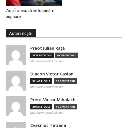
Ziua Învierii, să ne luminăm
popoare…
Autorii noștri
Preot Iulian Raţă
3878 ARTICOLE
6 COMENTARII
http://www.ortodoxia.md
Diacon Victor Casian
581 ARTICOLE
5 COMENTARII
http://www.ortodoxia.md
Preot Victor Mihalachi
210 ARTICOLE
1 COMENTARII
http://www.ortodoxia.md
Cvasniuc Tatiana