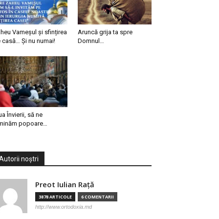
heu Vameșul și sfințirea
Aruncă grija ta spre
 casă… Și nu numai!
Domnul…
ua Învierii, să ne
minăm popoare…
Autorii noștri
Preot Iulian Raţă
3878 ARTICOLE
6 COMENTARII
http://www.ortodoxia.md