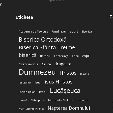
15 aprilie 2010
ă”
C
Etichete
Anul nou
avort
Academia de Teologie
Biserica
Biserica Ortodoxă
Biserica Sfânta Treime
biserică
copil
Botezul
Conferință
Copii
dragoste
Coronavirus
Cruce
Dumnezeu
Hristos
Icoana
Iisus Hristos
Ierusalim
Iisus
Lucășeuca
Ilarion Boian
Israel
mamă
Mitropolia
Mitropolia Moldovei;
moarte
Nașterea Domnului
Mântuitorul Hristos