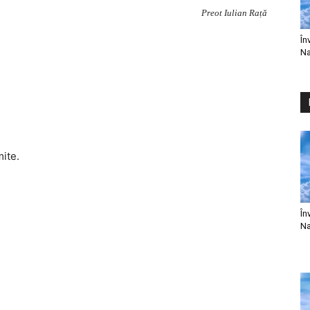
Preot Iulian Rață
În
Na
mite.
În
Na