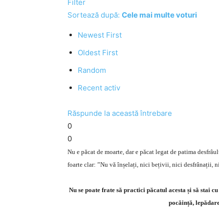
Filter
Sortează după:
Cele mai multe voturi
Newest First
Oldest First
Random
Recent activ
Răspunde la această întrebare
0
0
Nu e păcat de moarte, dar e păcat legat de patima desfrâulu
foarte clar: ”Nu vă înșelați, nici bețivii, nici desfrânații,
Nu se poate frate să practici păcatul acesta și să stai c
pocăință, lepădare