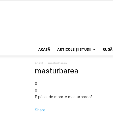
ACASĂ
ARTICOLE ŞI STUDII
RUGĂ
Acasă
masturbarea
masturbarea
0
0
E păcat de moarte masturbarea?
Share