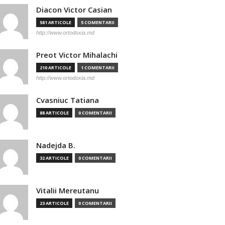
Diacon Victor Casian
581 ARTICOLE
5 COMENTARII
http://www.ortodoxia.md
Preot Victor Mihalachi
210 ARTICOLE
1 COMENTARII
http://www.ortodoxia.md
Cvasniuc Tatiana
88 ARTICOLE
0 COMENTARII
Nadejda B.
32 ARTICOLE
0 COMENTARII
Vitalii Mereutanu
23 ARTICOLE
0 COMENTARII