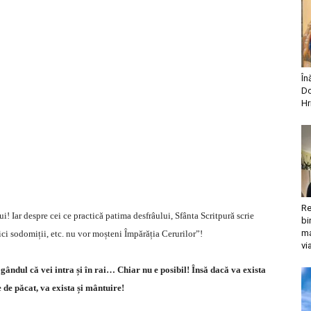
În
Do
Hr
Re
i! Iar despre cei ce practică patima desfrâului, Sfânta Scritpură scrie
bi
ma
 nici sodomiții, etc. nu vor moșteni Împărăția Cerurilor”!
vi
u gândul că vei intra și în rai… Chiar nu e posibil! Însă dacă va exista
 de păcat, va exista și mântuire!