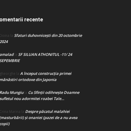
omentarii recente
Sfaturi duhovnicești din 20 octombrie
Doina
la
2024
amalad
SF SILUAN ATHONITUL -11/ 24
la
SEPEMBRIE
A început construcţia primei
gheorghe
la
mănăstiri ortodoxe din Japonia
Radu Mungiu
Cu Sfinții odihnește Doamne
la
sufletul nou adormitei roabei Tale…
Despre păcatul malahiei
Crina Marina
la
(masturbării) şi onaniei (pazei de a nu avea
copii)