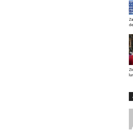
Za
de
Zi
lu