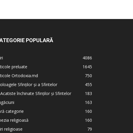
ATEGORIE POPULARĂ
iri
4086
ticole preluate
1645
ticole Ortodoxia.md
750
oloagele Sfinților și a Sfintelor
455
 Acatiste închinate Sfinților și Sfintelor
183
găciuni
163
ră categorie
160
ezia religioasă
160
iri religioase
79