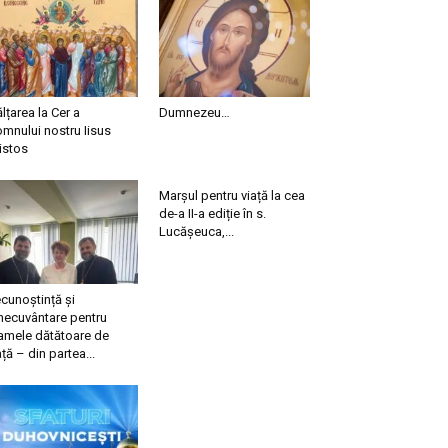
ălțarea la Cer a
Dumnezeu…
mnului nostru Iisus
istos
Marșul pentru viață la cea
de-a II-a ediție în s.
Lucășeuca,...
cunoștință și
necuvântare pentru
mele dătătoare de
ață – din partea...