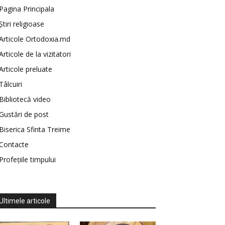
Pagina Principala
Știri religioase
Articole Ortodoxia.md
Articole de la vizitatori
Articole preluate
Tâlcuiri
Bibliotecă video
Gustări de post
Biserica Sfinta Treime
Contacte
Profețiile timpului
Ultimele articole