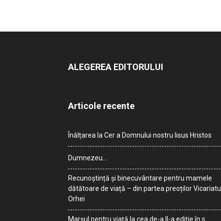
ALEGEREA EDITORULUI
Articole recente
Înălțarea la Cer a Domnului nostru Iisus Hristos
Dumnezeu…
Recunoștință și binecuvântare pentru mamele
dătătoare de viață – din partea preoților Vicariatu
Orhei
Marșul pentru viață la cea de-a II-a ediție în s.