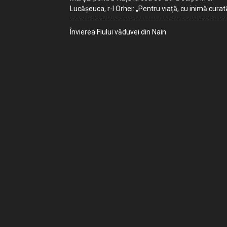
Lucășeuca, r-l Orhei: „Pentru viață, cu inimă curat
Învierea Fiului văduvei din Nain