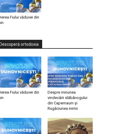
vierea Fiului văduvei din
in
Descoperă ortodoxia
vierea Fiului văduvei din
Despre minunea
in
vindecării slăbănogului
din Capernaum și
Rugăciunea inimii