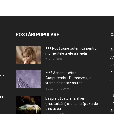
POSTĂRI POPULARE
C
+++ Rugăciune puternică pentru
St
momentele grele ale vieţii
Ar
28 iulie 2010
Ar
Pr
**** Acatistul către
Atotputernicul Dumnezeu, la
6.
vreme de necaz sau de...
Ru
5 octombrie 2010
Fă
lui
Despre păcatul malahiei
Po
(masturbării) şi onaniei (pazei de
a nu avea...
St