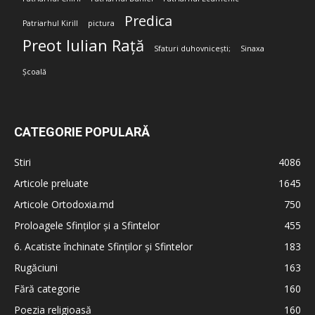
Predica
Patriarhul Kirill
pictura
Preot Iulian Rață
Sfaturi duhovnicești;
Sinaxa
Școală
CATEGORIE POPULARĂ
Stiri
4086
Articole preluate
1645
Articole Ortodoxia.md
750
Proloagele Sfinților și a Sfintelor
455
6. Acatiste închinate Sfinților și Sfintelor
183
Rugăciuni
163
Fără categorie
160
Poezia religioasă
160