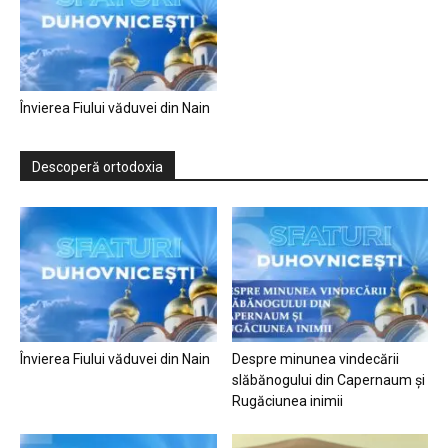
Învierea Fiului văduvei din Nain
Descoperă ortodoxia
Învierea Fiului văduvei din Nain
Despre minunea vindecării
slăbănogului din Capernaum și
Rugăciunea inimii