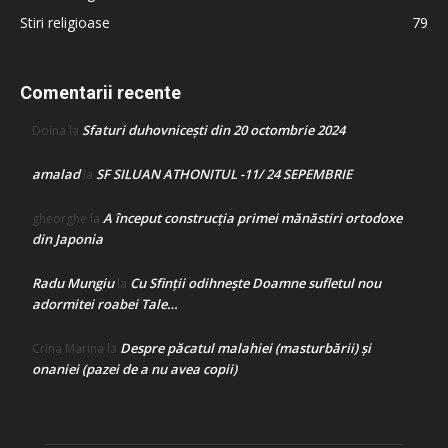
Stiri religioase
79
Comentarii recente
Sfaturi duhovnicești din 20 octombrie 2024
Doina
la
amalad
SF SILUAN ATHONITUL -11/ 24 SEPEMBRIE
la
A început construcţia primei mănăstiri ortodoxe
gheorghe
la
din Japonia
Radu Mungiu
Cu Sfinții odihnește Doamne sufletul nou
la
adormitei roabei Tale…
Despre păcatul malahiei (masturbării) şi
Crina Marina
la
onaniei (pazei de a nu avea copii)