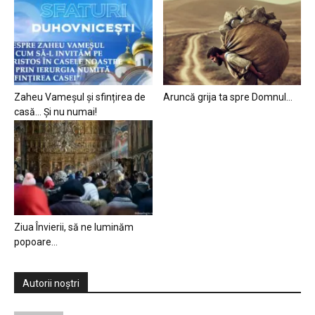
Zaheu Vameșul și sfințirea de
Aruncă grija ta spre Domnul…
casă… Și nu numai!
Ziua Învierii, să ne luminăm
popoare…
Autorii noștri