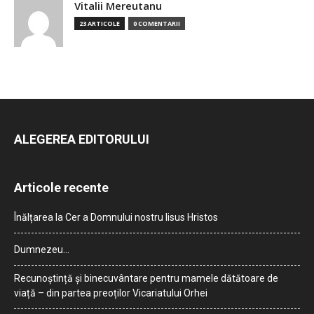
Vitalii Mereutanu
23 ARTICOLE
0 COMENTARII
ALEGEREA EDITORULUI
Articole recente
Înălțarea la Cer a Domnului nostru Iisus Hristos
Dumnezeu…
Recunoștință și binecuvântare pentru mamele dătătoare de
viață – din partea preoților Vicariatului Orhei