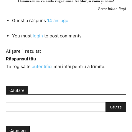
Dumnezeu să vă audă rugăciunea fraților, și vouă și nouă!
Preot Iulian Rață
Guest
a răspuns
14 ani ago
You must
login
to post comments
Afișare 1 rezultat
Răspunsul tău
Te rog să te
autentifici
mai întâi pentru a trimite.
Căutare
Categorii