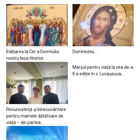
Înălțarea la Cer a Domnului
Dumnezeu…
nostru Iisus Hristos
Marșul pentru viață la cea de-a
II-a ediție în s. Lucășeuca,...
Recunoștință și binecuvântare
pentru mamele dătătoare de
viață – din partea...