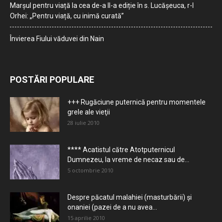
Marșul pentru viață la cea de-a II-a ediție în s. Lucășeuca, r-l
Orhei: „Pentru viață, cu inimă curată”
Învierea Fiului văduvei din Nain
POSTĂRI POPULARE
+++ Rugăciune puternică pentru momentele
grele ale vieţii
28 iulie 2010
**** Acatistul către Atotputernicul
Dumnezeu, la vreme de necaz sau de...
5 octombrie 2010
Despre păcatul malahiei (masturbării) şi
onaniei (pazei de a nu avea...
15 aprilie 2010