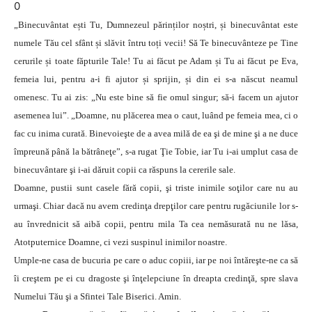
0
„Binecuvântat ești Tu, Dumnezeul părinților noștri, și binecuvântat este
numele Tău cel sfânt și slăvit întru toți vecii! Să Te binecuvânteze pe Tine
cerurile și toate făpturile Tale! Tu ai făcut pe Adam și Tu ai făcut pe Eva,
femeia lui, pentru a-i fi ajutor și sprijin, și din ei s-a născut neamul
omenesc. Tu ai zis: „Nu este bine să fie omul singur; să-i facem un ajutor
asemenea lui”. „Doamne, nu plăcerea mea o caut, luând pe femeia mea, ci o
fac cu inima curată. Binevoieşte de a avea milă de ea şi de mine şi a ne duce
împreună până la bătrâneţe”, s-a rugat Ţie Tobie, iar Tu i-ai umplut casa de
binecuvântare şi i-ai dăruit copii ca răspuns la cererile sale.
Doamne, pustii sunt casele fără copii, şi triste inimile soţilor care nu au
urmaşi. Chiar dacă nu avem credinţa drepţilor care pentru rugăciunile lor s-
au învrednicit să aibă copii, pentru mila Ta cea nemăsurată nu ne lăsa,
Atotputernice Doamne, ci vezi suspinul inimilor noastre.
Umple-ne casa de bucuria pe care o aduc copiii, iar pe noi întăreşte-ne ca să
îi creştem pe ei cu dragoste şi înţelepciune în dreapta credinţă, spre slava
Numelui Tău şi a Sfintei Tale Biserici. Amin.