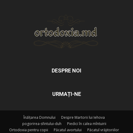
DESPRE NOI
URMAȚI-NE
Înălțarea Domnului
Despre Martorii lui Iehova
pogorirea-sfintului-duh
Piedici în calea mîntuirii
Ortodoxia pentru copii
Păcatul avortului
Păcatul vrăjitoriilor