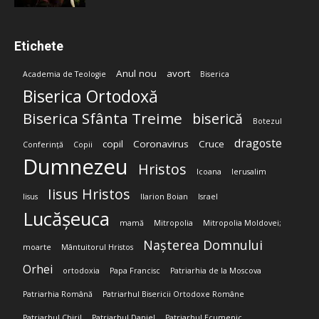
Etichete
Anul nou
avort
Academia de Teologie
Biserica
Biserica Ortodoxă
Biserica Sfânta Treime
biserică
Botezul
dragoste
copil
Coronavirus
Cruce
Conferință
Copii
Dumnezeu
Hristos
Icoana
Ierusalim
Iisus Hristos
Iisus
Ilarion Boian
Israel
Lucășeuca
mamă
Mitropolia
Mitropolia Moldovei;
Nașterea Domnului
moarte
Mântuitorul Hristos
Orhei
ortodoxia
Papa Francisc
Patriarhia de la Moscova
Patriarhia Română
Patriarhul Bisericii Ortodoxe Române
Patriarhul Chiril
Patriarhul Daniel
Patriarhul Ecumenic