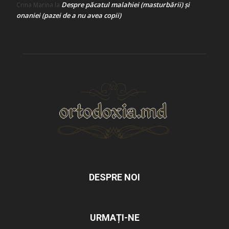
Despre păcatul malahiei (masturbării) şi
Crina Marina
la
onaniei (pazei de a nu avea copii)
DESPRE NOI
URMAȚI-NE