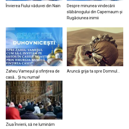
Învierea Fiului văduvei din Nain
Despre minunea vindecării
slăbănogului din Capernaum și
Rugăciunea inimii
Zaheu Vameșul și sfințirea de
Aruncă grija ta spre Domnul…
casă… Și nu numai!
Ziua Învierii, să ne luminăm