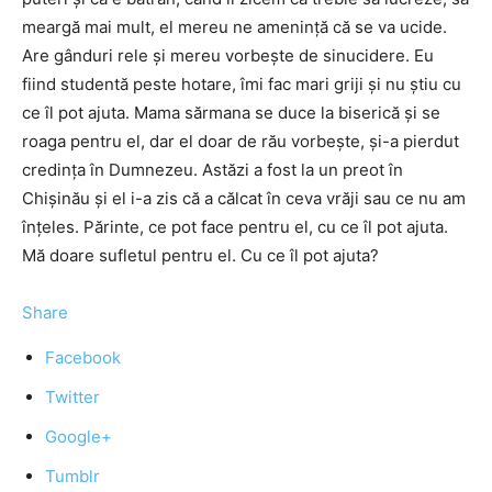
meargă mai mult, el mereu ne ameninţă că se va ucide.
Are gânduri rele şi mereu vorbeşte de sinucidere. Eu
fiind studentă peste hotare, îmi fac mari griji şi nu ştiu cu
ce îl pot ajuta. Mama sărmana se duce la biserică şi se
roaga pentru el, dar el doar de rău vorbeşte, şi-a pierdut
credinţa în Dumnezeu. Astăzi a fost la un preot în
Chişinău şi el i-a zis că a călcat în ceva vrăji sau ce nu am
înţeles. Părinte, ce pot face pentru el, cu ce îl pot ajuta.
Mă doare sufletul pentru el. Cu ce îl pot ajuta?
Share
Facebook
Twitter
Google+
Tumblr