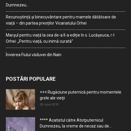
Dumnezeu…
Recunoștință și binecuvântare pentru mamele dătătoare de
viață – din partea preoților Vicariatului Orhei
Marșul pentru viață la cea de-a II-a ediție în s. Lucășeuca, r-l
Orhei: „Pentru viață, cu inimă curată”
Învierea Fiului văduvei din Nain
POSTĂRI POPULARE
+++ Rugăciune puternică pentru momentele
grele ale vieţii
28 iulie 2010
**** Acatistul către Atotputernicul
Dumnezeu, la vreme de necaz sau de...