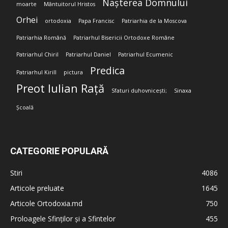
Nașterea Domnului
moarte
Mântuitorul Hristos
Orhei
ortodoxia
Papa Francisc
Patriarhia de la Moscova
Patriarhia Română
Patriarhul Bisericii Ortodoxe Române
Patriarhul Chiril
Patriarhul Daniel
Patriarhul Ecumenic
Predica
Patriarhul Kirill
pictura
Preot Iulian Rață
Sfaturi duhovnicești;
Sinaxa
Școală
CATEGORIE POPULARĂ
Stiri
4086
Articole preluate
1645
Articole Ortodoxia.md
750
Proloagele Sfinților și a Sfintelor
455