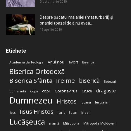
5 octombrie 2010
Despre păcatul malahiei (masturbării) şi
onaniei (pazei de a nu avea...
15 aprilie 2010
Etichete
Anul nou
avort
Academia de Teologie
Biserica
Biserica Ortodoxă
Biserica Sfânta Treime
biserică
Botezul
dragoste
copil
Coronavirus
Cruce
Conferință
Copii
Dumnezeu
Hristos
Icoana
Ierusalim
Iisus Hristos
Iisus
Ilarion Boian
Israel
Lucășeuca
mamă
Mitropolia
Mitropolia Moldovei;