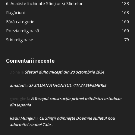
6. Acatiste închinate Sfinților și Sfintelor
183
Rugăciuni
163
Fără categorie
160
Poezia religioasă
160
Stiri religioase
79
Comentarii recente
Sfaturi duhovnicești din 20 octombrie 2024
Doina
la
amalad
SF SILUAN ATHONITUL -11/ 24 SEPEMBRIE
la
A început construcţia primei mănăstiri ortodoxe
gheorghe
la
din Japonia
Radu Mungiu
Cu Sfinții odihnește Doamne sufletul nou
la
adormitei roabei Tale…