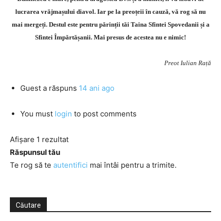
lucrarea vrăjmașului diavol. Iar pe la preoțeii în cauză, vă rog să nu
mai mergeți. Destul este pentru părinții tăi Taina Sfintei Spovedanii și a
Sfintei Împărtășanii. Mai presus de acestea nu e nimic!
Preot Iulian Rață
Guest
a răspuns
14 ani ago
You must
login
to post comments
Afișare 1 rezultat
Răspunsul tău
Te rog să te
autentifici
mai întâi pentru a trimite.
Căutare