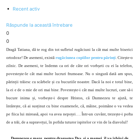
Recent activ
Răspunde la această întrebare
0
0
Dragă Tatiana, dă te rog din tot sufletul rugăciuni la cât mai multe biserici
ortodoxe! De asemeni, există
rugăciunea copiilor pentru părinți
. Citește-o
zilnic. De asemeni, te îndemn ca ori de câte ori vorbșeti cu ei la telefon,
povestește-le cât mai multe lucruri frumoase. Nu o singură dată am spus,
părinții trăiesc cu scârbele și cu bucuriile noastre. Dacă la noi e totul bine,
la ei e de o mie de ori mai bine. Povestește-i cât mai multe lucruri, care să-i
bucure inima și, vorbește-i despre Hristos, că Dumnezeu te ajută, te
întărește, că ai susținut cu bine examenele, că, mâine, poimâne o va vedea
pe fiica lui mireasă, apoi va avea nepoței…. Într-un cuvânt, trezește-i pofta
de a trăi, de a supravețui, în pofida tuturor ispitelor ce vin de la diavolul!
Dumnezeu e mare, pentru dragostea Dvs. și a mamei, îl va izbăvi de