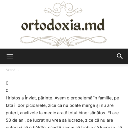
Ortodoxia.md
Acasă
0
0
Hristos a Înviat, părinte. Avem o probelemă în familie, pe
tata îl dor picioarele, zice că nu poate merge şi nu are
puteri, analizele la medic arată totul bine-sănătos. El are
53 de ani, de lucrat nu vrea să lucreze, zice că nu are
puteri şi că e bătrân, când îi zicem că trebie să lucreze, să