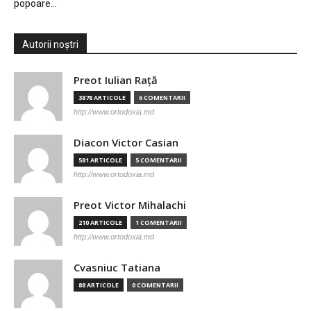
popoare…
Autorii noștri
Preot Iulian Raţă
3878 ARTICOLE
6 COMENTARII
http://www.ortodoxia.md
Diacon Victor Casian
581 ARTICOLE
5 COMENTARII
http://www.ortodoxia.md
Preot Victor Mihalachi
210 ARTICOLE
1 COMENTARII
http://www.ortodoxia.md
Cvasniuc Tatiana
88 ARTICOLE
0 COMENTARII