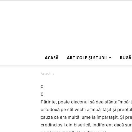
ACASĂ
ARTICOLE ŞI STUDII
RUGĂ
Acasă
0
0
Părinte, poate diaconul să dea sfânta împărtă
ortodoxă pe stil vechi a împărtăşit şi preotul 
cauza că era multă lume la împărtăşit. Şi pr
credincioşii din biserică, indiferent dacă sun