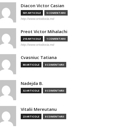
Diacon Victor Casian
581 ARTICOLE
5 COMENTARII
http://www.ortodoxia.md
Preot Victor Mihalachi
210 ARTICOLE
1 COMENTARII
http://www.ortodoxia.md
Cvasniuc Tatiana
88 ARTICOLE
0 COMENTARII
Nadejda B.
32 ARTICOLE
0 COMENTARII
Vitalii Mereutanu
23 ARTICOLE
0 COMENTARII