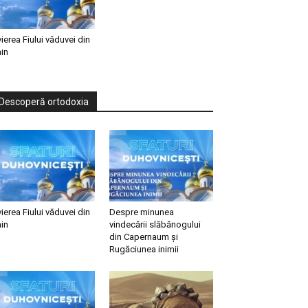
vierea Fiului văduvei din
in
Descoperă ortodoxia
vierea Fiului văduvei din
Despre minunea
in
vindecării slăbănogului
din Capernaum și
Rugăciunea inimii