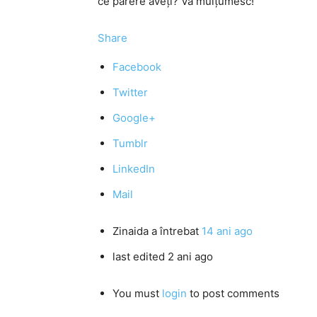
ce părere aveţi? Vă mulţumesc!
Share
Facebook
Twitter
Google+
Tumblr
LinkedIn
Mail
Zinaida
a întrebat
14 ani ago
last edited 2 ani ago
You must
login
to post comments