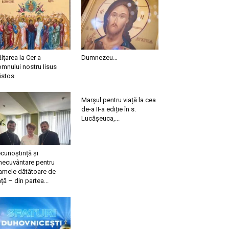
ălțarea la Cer a
Dumnezeu…
mnului nostru Iisus
istos
Marșul pentru viață la cea
de-a II-a ediție în s.
Lucășeuca,...
cunoștință și
necuvântare pentru
mele dătătoare de
ață – din partea...