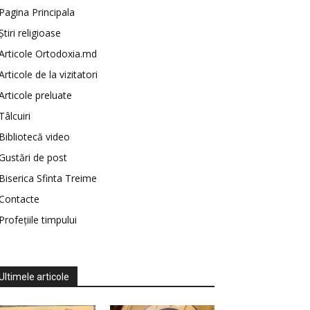
Pagina Principala
Știri religioase
Articole Ortodoxia.md
Articole de la vizitatori
Articole preluate
Tâlcuiri
Bibliotecă video
Gustări de post
Biserica Sfinta Treime
Contacte
Profețiile timpului
Ultimele articole