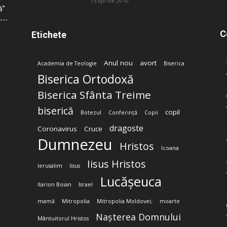
15 aprilie 2010
ă”
C
Etichete
Anul nou
avort
Academia de Teologie
Biserica
Biserica Ortodoxă
Biserica Sfânta Treime
biserică
copil
Botezul
Conferință
Copii
dragoste
Coronavirus
Cruce
Dumnezeu
Hristos
Icoana
Iisus Hristos
Ierusalim
Iisus
Lucășeuca
Ilarion Boian
Israel
mamă
Mitropolia
Mitropolia Moldovei;
moarte
Nașterea Domnului
Mântuitorul Hristos