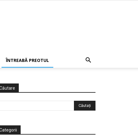
ÎNTREABĂ PREOTUL
Căutare
Categorii