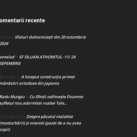
omentarii recente
Sfaturi duhovnicești din 20 octombrie
Doina
la
2024
amalad
SF SILUAN ATHONITUL -11/ 24
la
SEPEMBRIE
A început construcţia primei
gheorghe
la
mănăstiri ortodoxe din Japonia
Radu Mungiu
Cu Sfinții odihnește Doamne
la
sufletul nou adormitei roabei Tale…
Despre păcatul malahiei
Crina Marina
la
(masturbării) şi onaniei (pazei de a nu avea
copii)