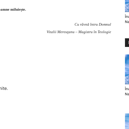
amne miluiește.
În
Na
Cu râvnă întru Domnul
Vitalii Mereuţanu – Magistru în Teologie
mite.
În
Na