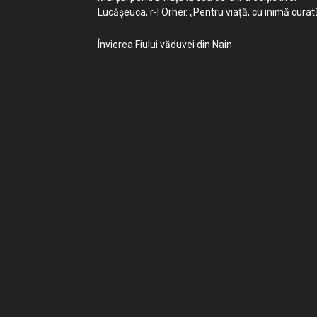
Lucășeuca, r-l Orhei: „Pentru viață, cu inimă curat
Învierea Fiului văduvei din Nain