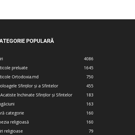
ATEGORIE POPULARĂ
iri
4086
ticole preluate
1645
ticole Ortodoxia.md
750
oloagele Sfinților și a Sfintelor
455
 Acatiste închinate Sfinților și Sfintelor
183
găciuni
163
ră categorie
160
ezia religioasă
160
iri religioase
79