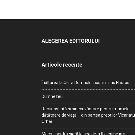
ALEGEREA EDITORULUI
Articole recente
Înălțarea la Cer a Domnului nostru Iisus Hristos
Dumnezeu…
Recunoștință și binecuvântare pentru mamele
dătătoare de viață – din partea preoților Vicariatu
Orhei
Marșul pentru viață la cea de-a II-a ediție în s.