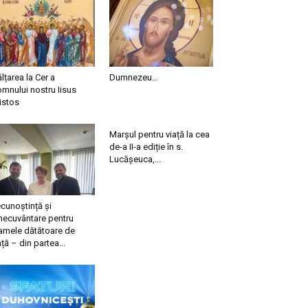
ălțarea la Cer a
Dumnezeu…
mnului nostru Iisus
istos
Marșul pentru viață la cea
de-a II-a ediție în s.
Lucășeuca,...
cunoștință și
necuvântare pentru
mele dătătoare de
ață – din partea...