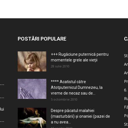
POSTĂRI POPULARE
C
+++ Rugăciune puternică pentru
St
momentele grele ale vieţii
Ar
28 iulie 2010
Ar
Pr
**** Acatistul către
Atotputernicul Dumnezeu, la
6.
vreme de necaz sau de...
Ru
5 octombrie 2010
Fă
lui
Despre păcatul malahiei
Po
(masturbării) şi onaniei (pazei de
a nu avea...
St