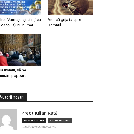
heu Vameșul și sfințirea
Aruncă grija ta spre
 casă… Și nu numai!
Domnul…
ua Învierii, să ne
minăm popoare…
Autorii noștri
Preot Iulian Raţă
3878 ARTICOLE
6 COMENTARII
http://www.ortodoxia.md