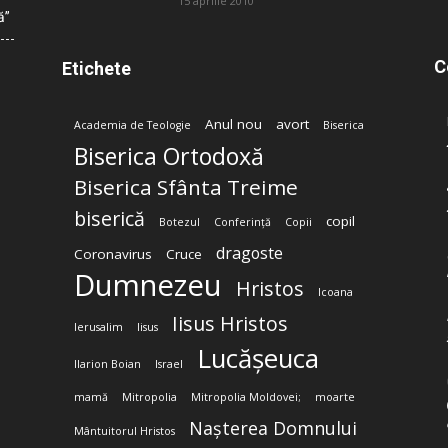
15 aprilie 2010
ă”
C
Etichete
Anul nou
avort
Academia de Teologie
Biserica
Biserica Ortodoxă
Biserica Sfânta Treime
biserică
copil
Botezul
Conferință
Copii
dragoste
Coronavirus
Cruce
Dumnezeu
Hristos
Icoana
Iisus Hristos
Ierusalim
Iisus
Lucășeuca
Ilarion Boian
Israel
mamă
Mitropolia
Mitropolia Moldovei;
moarte
Nașterea Domnului
Mântuitorul Hristos