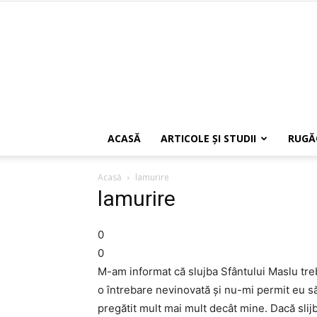
ACASĂ
ARTICOLE ŞI STUDII
RUGĂ
Acasă
lamurire
lamurire
0
0
M-am informat că slujba Sfântului Maslu treb
o întrebare nevinovată şi nu-mi permit eu să
pregătit mult mai mult decât mine. Dacă slij