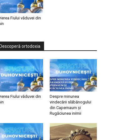
vierea Fiului văduvei din
in
Descoperă ortodoxia
vierea Fiului văduvei din
Despre minunea
in
vindecării slăbănogului
din Capernaum și
Rugăciunea inimii