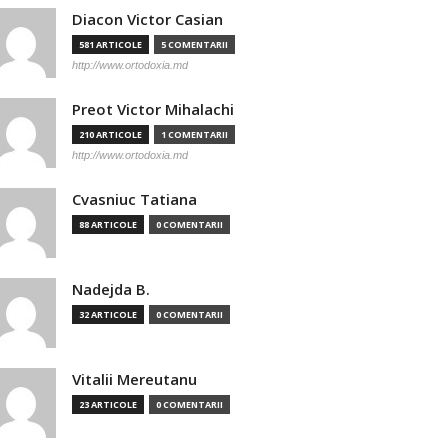
Diacon Victor Casian
581 ARTICOLE
5 COMENTARII
http://www.ortodoxia.md
Preot Victor Mihalachi
210 ARTICOLE
1 COMENTARII
http://www.ortodoxia.md
Cvasniuc Tatiana
88 ARTICOLE
0 COMENTARII
Nadejda B.
32 ARTICOLE
0 COMENTARII
Vitalii Mereutanu
23 ARTICOLE
0 COMENTARII