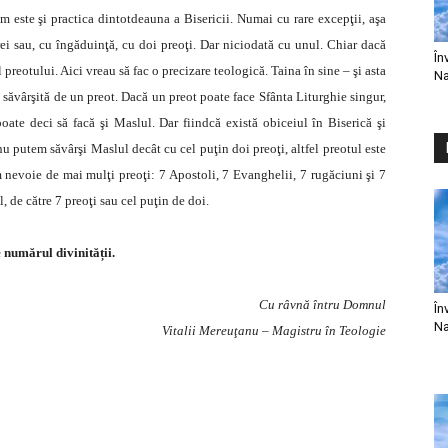
um este şi practica dintotdeauna a Bisericii. Numai cu rare excepţii, aşa
ei sau, cu îngăduinţă, cu doi preoţi. Dar niciodată cu unul. Chiar dacă
În
preotului. Aici vreau să fac o precizare teologică. Taina în sine – şi asta
Na
i săvârşită de un preot. Dacă un preot poate face Sfânta Liturghie singur,
ate deci să facă şi Maslul. Dar fiindcă există obiceiul în Biserică şi
u putem săvârşi Maslul decât cu cel puţin doi preoţi, altfel preotul este
m nevoie de mai mulţi preoţi: 7 Apostoli, 7 Evanghelii, 7 rugăciuni şi 7
, de către 7 preoţi sau cel puţin de doi.
 numărul divinității.
Cu râvnă întru Domnul
În
Na
Vitalii Mereuţanu – Magistru în Teologie