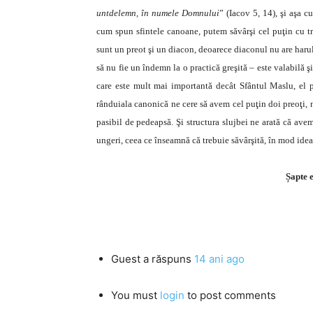
untdelemn, în numele Domnului
” (Iacov 5, 14), şi aşa c
cum spun sfintele canoane, putem săvârşi cel puţin cu tr
sunt un preot şi un diacon, deoarece diaconul nu are harul 
să nu fie un îndemn la o practică greşită – este valabilă ş
care este mult mai importantă decât Sfântul Maslu, el po
rânduiala canonică ne cere să avem cel puţin doi preoţi, n
pasibil de pedeapsă. Şi structura slujbei ne arată că ave
ungeri, ceea ce înseamnă că trebuie săvârşită, în mod ideal
Șapte e
Guest
a răspuns
14 ani ago
You must
login
to post comments