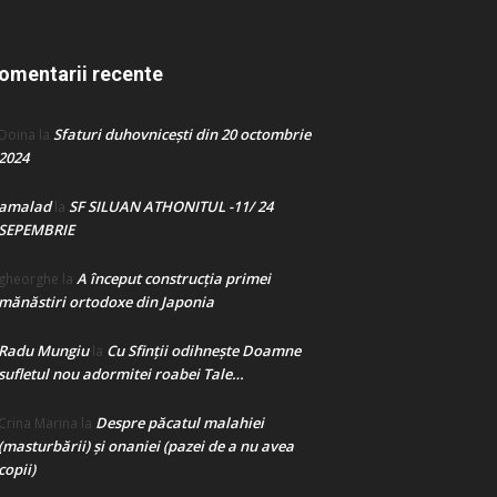
omentarii recente
Sfaturi duhovnicești din 20 octombrie
Doina
la
2024
amalad
SF SILUAN ATHONITUL -11/ 24
la
SEPEMBRIE
A început construcţia primei
gheorghe
la
mănăstiri ortodoxe din Japonia
Radu Mungiu
Cu Sfinții odihnește Doamne
la
sufletul nou adormitei roabei Tale…
Despre păcatul malahiei
Crina Marina
la
(masturbării) şi onaniei (pazei de a nu avea
copii)