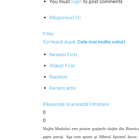
You must
login
to post comments
Răspunsuri (1)
Filter
Sortează după:
Cele mai multe voturi
Newest First
Oldest First
Random
Recent activ
Răspunde la această întrebare
0
0
Slujba Maslului este printre puţinele slujbe din Biseric
şapte preoţi. Aşa cum spune şi Sfântul Apostol Iacov: