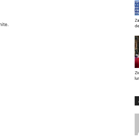
Za
mite.
de
Zi
lu