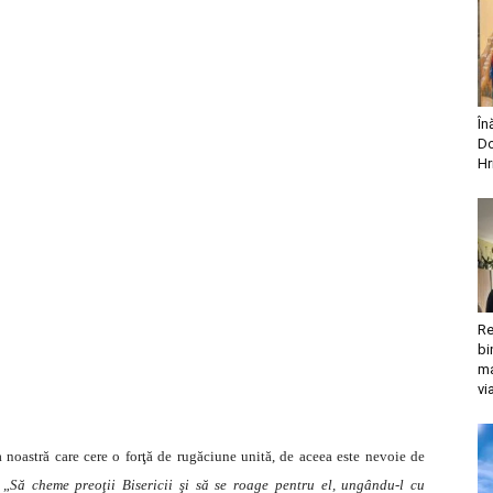
În
Do
Hr
Re
bi
ma
vi
a noastră care cere o forţă de rugăciune unită, de aceea este nevoie de
 „
Să cheme preoţii Bisericii şi să se roage pentru el, ungându-l cu