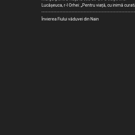
Lucășeuca, r-l Orhei: „Pentru viață, cu inimă curat
Învierea Fiului văduvei din Nain