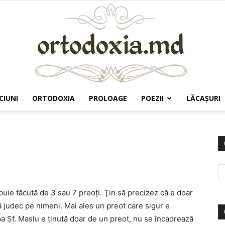
CIUNI
ORTODOXIA
PROLOAGE
POEZII
LĂCAŞURI
Ortodoxia.md
uie făcută de 3 sau 7 preoţi. Ţin să precizez că e doar
 judec pe nimeni. Mai ales un preot care sigur e
ba Sf. Maslu e ţinută doar de un preot, nu se încadrează