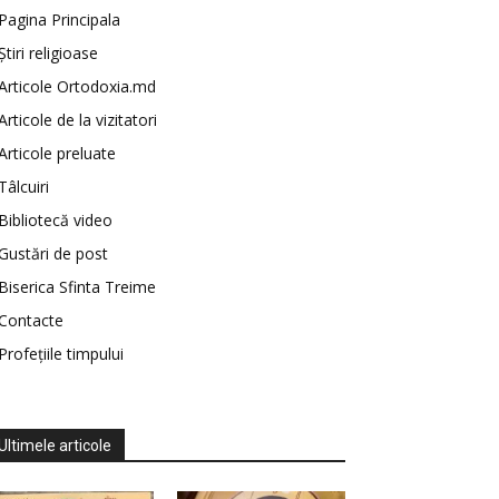
Pagina Principala
Știri religioase
Articole Ortodoxia.md
Articole de la vizitatori
Articole preluate
Tâlcuiri
Bibliotecă video
Gustări de post
Biserica Sfinta Treime
Contacte
Profețiile timpului
Ultimele articole