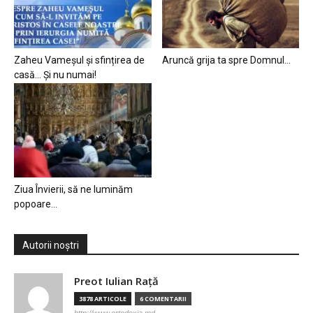
Zaheu Vameșul și sfințirea de
Aruncă grija ta spre Domnul…
casă… Și nu numai!
Ziua Învierii, să ne luminăm
popoare…
Autorii noștri
Preot Iulian Raţă
3878 ARTICOLE
6 COMENTARII