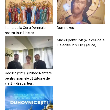
Înălțarea la Cer a Domnului
Dumnezeu…
nostru Iisus Hristos
Marșul pentru viață la cea de-a
II-a ediție în s. Lucășeuca,...
Recunoștință și binecuvântare
pentru mamele dătătoare de
viață – din partea...