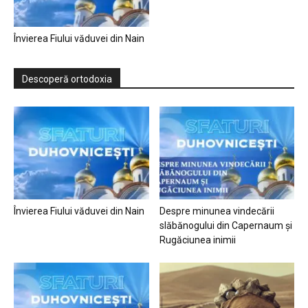
Învierea Fiului văduvei din Nain
Descoperă ortodoxia
Învierea Fiului văduvei din Nain
Despre minunea vindecării
slăbănogului din Capernaum și
Rugăciunea inimii