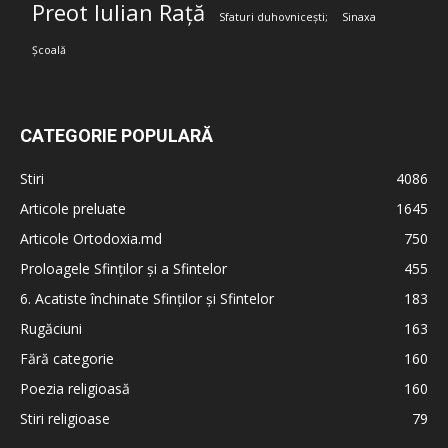
Preot Iulian Rață
Sfaturi duhovnicești;
Sinaxa
Școală
CATEGORIE POPULARĂ
Stiri
4086
Articole preluate
1645
Articole Ortodoxia.md
750
Proloagele Sfinților și a Sfintelor
455
6. Acatiste închinate Sfinților și Sfintelor
183
Rugăciuni
163
Fără categorie
160
Poezia religioasă
160
Stiri religioase
79