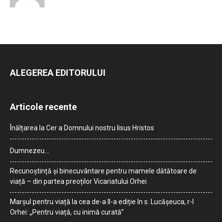
ALEGEREA EDITORULUI
Articole recente
Înălțarea la Cer a Domnului nostru Iisus Hristos
Dumnezeu…
Recunoștință și binecuvântare pentru mamele dătătoare de
viață – din partea preoților Vicariatului Orhei
Marșul pentru viață la cea de-a II-a ediție în s. Lucășeuca, r-l
Orhei: „Pentru viață, cu inimă curată”