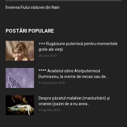
Învierea Fiului văduvei din Nain
POSTĂRI POPULARE
+++ Rugăciune puternică pentru momentele
grele ale vieţii
28 iulie 2010
**** Acatistul către Atotputernicul
Dumnezeu, la vreme de necaz sau de...
5 octombrie 2010
Despre păcatul malahiei (masturbării) şi
onaniei (pazei de a nu avea...
15 aprilie 2010