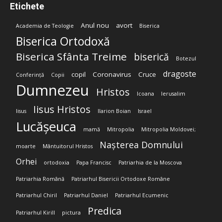
Etichete
Anul nou
avort
Academia de Teologie
Biserica
Biserica Ortodoxă
Biserica Sfânta Treime
biserică
Botezul
dragoste
copil
Coronavirus
Cruce
Conferință
Copii
Dumnezeu
Hristos
Icoana
Ierusalim
Iisus Hristos
Iisus
Ilarion Boian
Israel
Lucășeuca
mamă
Mitropolia
Mitropolia Moldovei;
Nașterea Domnului
moarte
Mântuitorul Hristos
Orhei
ortodoxia
Papa Francisc
Patriarhia de la Moscova
Patriarhia Română
Patriarhul Bisericii Ortodoxe Române
Patriarhul Chiril
Patriarhul Daniel
Patriarhul Ecumenic
Predica
Patriarhul Kirill
pictura