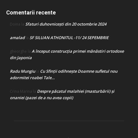
Comentarii recente
Sfaturi duhovnicești din 20 octombrie 2024
Doina
la
amalad
SF SILUAN ATHONITUL -11/ 24 SEPEMBRIE
la
A început construcţia primei mănăstiri ortodoxe
gheorghe
la
din Japonia
Radu Mungiu
Cu Sfinții odihnește Doamne sufletul nou
la
adormitei roabei Tale…
Despre păcatul malahiei (masturbării) şi
Crina Marina
la
onaniei (pazei de a nu avea copii)