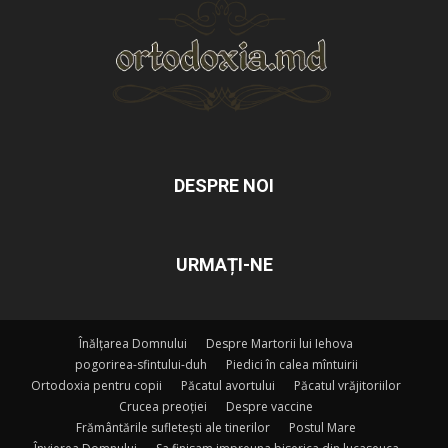
DESPRE NOI
URMAȚI-NE
Înălțarea Domnului
Despre Martorii lui Iehova
pogorirea-sfintului-duh
Piedici în calea mîntuirii
Ortodoxia pentru copii
Păcatul avortului
Păcatul vrăjitoriilor
Crucea preoției
Despre vaccine
Frământările sufletești ale tinerilor
Postul Mare