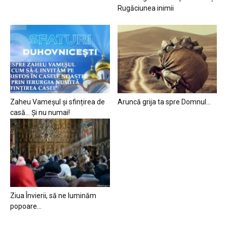
Rugăciunea inimii
Zaheu Vameșul și sfințirea de
Aruncă grija ta spre Domnul…
casă… Și nu numai!
Ziua Învierii, să ne luminăm
popoare…