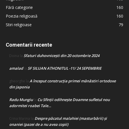
Fără categorie
160
Poezia religioasă
160
Stiri religioase
79
Comentarii recente
Sfaturi duhovnicești din 20 octombrie 2024
Doina
la
amalad
SF SILUAN ATHONITUL -11/ 24 SEPEMBRIE
la
A început construcţia primei mănăstiri ortodoxe
gheorghe
la
din Japonia
Radu Mungiu
Cu Sfinții odihnește Doamne sufletul nou
la
adormitei roabei Tale…
Despre păcatul malahiei (masturbării) şi
Crina Marina
la
onaniei (pazei de a nu avea copii)