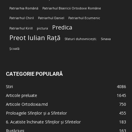
Patriarhia Română
Patriarhul Bisericii Ortodoxe Române
Patriarhul Chiril
Patriarhul Daniel
Patriarhul Ecumenic
Predica
Patriarhul Kirill
pictura
Preot Iulian Rață
Sfaturi duhovnicești;
Sinaxa
Școală
CATEGORIE POPULARĂ
Stiri
4086
Articole preluate
1645
Articole Ortodoxia.md
750
Proloagele Sfinților și a Sfintelor
455
6. Acatiste închinate Sfinților și Sfintelor
183
Rugăciuni
163