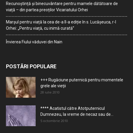
Recunoștință și binecuvântare pentru mamele dătătoare de
viață – din partea preoților Vicariatului Orhei
Marșul pentru viață la cea de-a II-a ediție în s. Lucășeuca, r-l
Orhei: „Pentru viață, cu inimă curată”
Învierea Fiului văduvei din Nain
POSTĂRI POPULARE
+++ Rugăciune puternică pentru momentele
grele ale vieţii
28 iulie 2010
**** Acatistul către Atotputernicul
Dumnezeu, la vreme de necaz sau de...
5 octombrie 2010