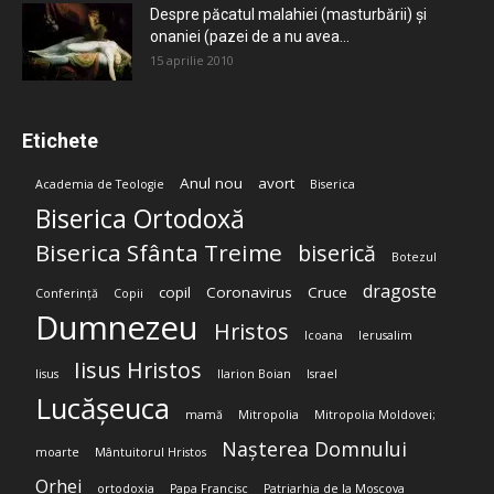
Despre păcatul malahiei (masturbării) şi
onaniei (pazei de a nu avea...
15 aprilie 2010
Etichete
Anul nou
avort
Academia de Teologie
Biserica
Biserica Ortodoxă
Biserica Sfânta Treime
biserică
Botezul
dragoste
copil
Coronavirus
Cruce
Conferință
Copii
Dumnezeu
Hristos
Icoana
Ierusalim
Iisus Hristos
Iisus
Ilarion Boian
Israel
Lucășeuca
mamă
Mitropolia
Mitropolia Moldovei;
Nașterea Domnului
moarte
Mântuitorul Hristos
Orhei
ortodoxia
Papa Francisc
Patriarhia de la Moscova