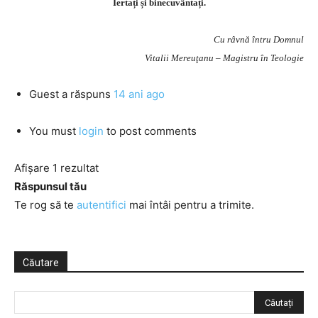
Iertați și binecuvântați.
Cu râvnă întru Domnul
Vitalii Mereuţanu – Magistru în Teologie
Guest
a răspuns
14 ani ago
You must
login
to post comments
Afișare 1 rezultat
Răspunsul tău
Te rog să te
autentifici
mai întâi pentru a trimite.
Căutare