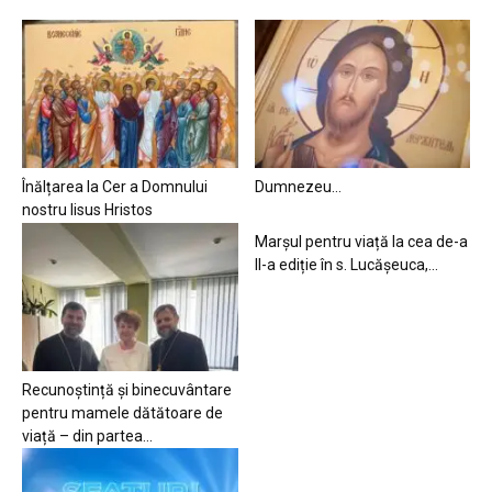
Înălțarea la Cer a Domnului
Dumnezeu…
nostru Iisus Hristos
Marșul pentru viață la cea de-a
II-a ediție în s. Lucășeuca,...
Recunoștință și binecuvântare
pentru mamele dătătoare de
viață – din partea...