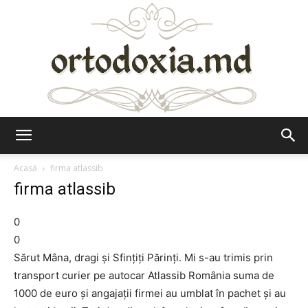
Ortodoxia.md
Acasă
firma atlassib
firma atlassib
0
0
Sărut Mâna, dragi și Sfințiți Părinți. Mi s-au trimis prin
transport curier pe autocar Atlassib România suma de
1000 de euro și angajații firmei au umblat în pachet și au