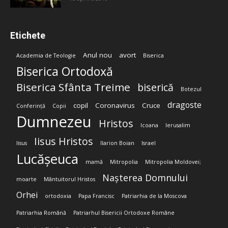
Etichete
Anul nou
avort
Academia de Teologie
Biserica
Biserica Ortodoxă
Biserica Sfânta Treime
biserică
Botezul
dragoste
copil
Coronavirus
Cruce
Conferință
Copii
Dumnezeu
Hristos
Icoana
Ierusalim
Iisus Hristos
Iisus
Ilarion Boian
Israel
Lucășeuca
mamă
Mitropolia
Mitropolia Moldovei;
Nașterea Domnului
moarte
Mântuitorul Hristos
Orhei
ortodoxia
Papa Francisc
Patriarhia de la Moscova
Patriarhia Română
Patriarhul Bisericii Ortodoxe Române