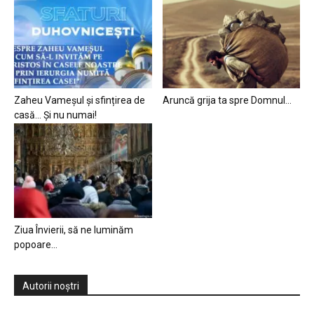
Zaheu Vameșul și sfințirea de
Aruncă grija ta spre Domnul…
casă… Și nu numai!
Ziua Învierii, să ne luminăm
popoare…
Autorii noștri