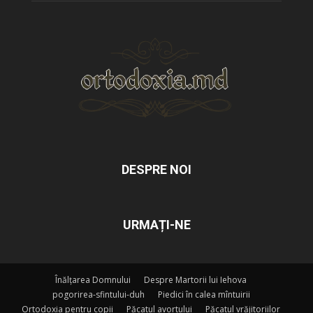
DESPRE NOI
URMAȚI-NE
Înălțarea Domnului
Despre Martorii lui Iehova
pogorirea-sfintului-duh
Piedici în calea mîntuirii
Ortodoxia pentru copii
Păcatul avortului
Păcatul vrăjitoriilor