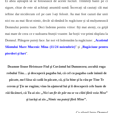
Ei abea așteaptă să se folosească de aceste lucruri. Trimiteți banii pe ci
sigure, chiar de este să achitați anumită sumă. Încercați să cautați căi mai
ieftine dar nicidecum cel pe care l-ați folosit. Au mai fost cazuri dar unii
nici nu au mai făcut nimic, decât să rămână în rugăciune și să mulțumească
Domnului pentru toate. Deci îndemn pentru viitor: fiți mai atenți, cu grijă
mai mare de ceea ce e sudoarea frunții voastre. Iar hoții vor primi răsplata la
Domnul. Plângere puteți face. Iar noi vă îndemnăm la rugăciune: „
Acatistul
Sfântului Mare Mucenic Mina (11/24 noiembrie)
” și „
Rugăciune pentru
pierderi şi furt
”.
Doamne Iisuse Hristoase Fiul şi Cuvântul lui Dumnezeu; ascultă ruga
robului Tău… şi descoperă paguba lui, că cel cu paguba cade inimii de
păcate, nu-l lăsa să cadă în păcate, că, şi la bine şi la rău pe Tine Te
cerem şi Ţie ne rugăm; vino în ajutorul lui şi îi descoperă cele luate de
răi făcători, că Tu ai zis: „
Nici un fir de păr nu se va clăti fără voia Mea
”
şi iarăşi ai zis „
Nimic nu puteţi fără Mine
”.
Cu râvnă întru Domnul