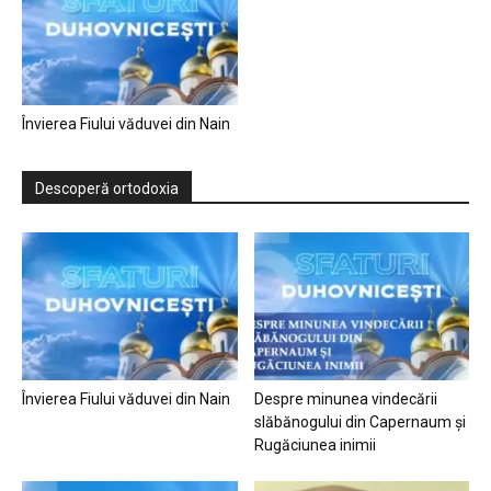
Învierea Fiului văduvei din Nain
Descoperă ortodoxia
Învierea Fiului văduvei din Nain
Despre minunea vindecării
slăbănogului din Capernaum și
Rugăciunea inimii