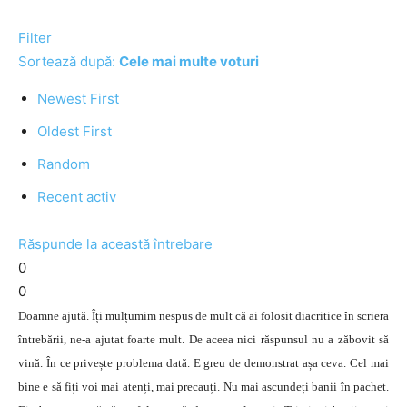
Filter
Sortează după:
Cele mai multe voturi
Newest First
Oldest First
Random
Recent activ
Răspunde la această întrebare
0
0
Doamne ajută. Îți mulțumim nespus de mult că ai folosit diacritice în scriera
întrebării, ne-a ajutat foarte mult. De aceea nici răspunsul nu a zăbovit să
vină. În ce privește problema dată. E greu de demonstrat așa ceva. Cel mai
bine e să fiți voi mai atenți, mai precauți. Nu mai ascundeți banii în pachet.