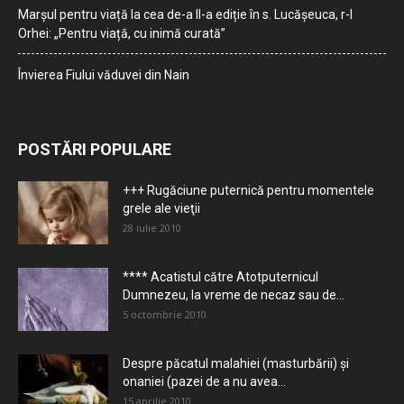
Marșul pentru viață la cea de-a II-a ediție în s. Lucășeuca, r-l
Orhei: „Pentru viață, cu inimă curată”
Învierea Fiului văduvei din Nain
POSTĂRI POPULARE
+++ Rugăciune puternică pentru momentele
grele ale vieţii
28 iulie 2010
**** Acatistul către Atotputernicul
Dumnezeu, la vreme de necaz sau de...
5 octombrie 2010
Despre păcatul malahiei (masturbării) şi
onaniei (pazei de a nu avea...
15 aprilie 2010