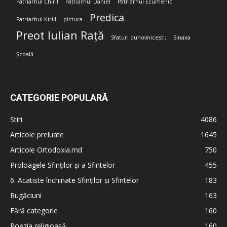
Patriarhul Chiril
Patriarhul Daniel
Patriarhul Ecumenic
Predica
Patriarhul Kirill
pictura
Preot Iulian Rață
Sfaturi duhovnicești;
Sinaxa
Școală
CATEGORIE POPULARĂ
Stiri
4086
Articole preluate
1645
Articole Ortodoxia.md
750
Proloagele Sfinților și a Sfintelor
455
6. Acatiste închinate Sfinților și Sfintelor
183
Rugăciuni
163
Fără categorie
160
Poezia religioasă
160