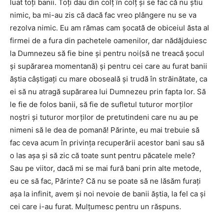
luat toți banii. Toți dau din colț în colț și se fac că nu știu
nimic, ba mi-au zis că dacă fac vreo plângere nu se va
rezolva nimic. Eu am rămas cam șocată de obiceiul ăsta al
firmei de a fura din pachetele oamenilor, dar nădăjduiesc
la Dumnezeu să fie bine și pentru noi(să ne treacă șocul
și supărarea momentană) și pentru cei care au furat banii
ăștia câștigați cu mare oboseală și trudă în străinătate, ca
ei să nu atragă supărarea lui Dumnezeu prin fapta lor. Să
le fie de folos banii, să fie de sufletul tuturor morților
noștri și tuturor morților de pretutindeni care nu au pe
nimeni să le dea de pomană! Părinte, eu mai trebuie să
fac ceva acum în privința recuperării acestor bani sau să
o las așa și să zic că toate sunt pentru păcatele mele?
Sau pe viitor, dacă mi se mai fură bani prin alte metode,
eu ce să fac, Părinte? Că nu se poate să ne lăsăm furați
așa la infinit, avem și noi nevoie de banii ăștia, la fel ca și
cei care i-au furat. Mulțumesc pentru un răspuns.