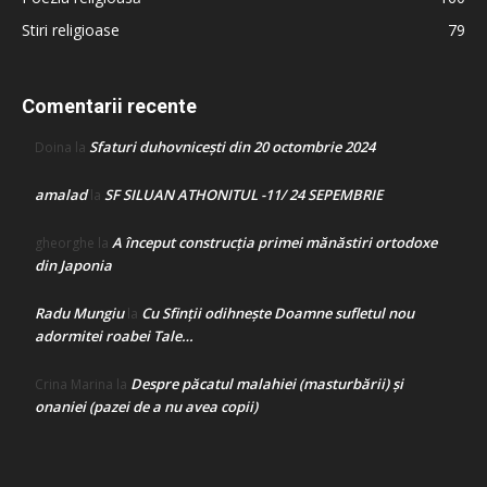
Stiri religioase
79
Comentarii recente
Sfaturi duhovnicești din 20 octombrie 2024
Doina
la
amalad
SF SILUAN ATHONITUL -11/ 24 SEPEMBRIE
la
A început construcţia primei mănăstiri ortodoxe
gheorghe
la
din Japonia
Radu Mungiu
Cu Sfinții odihnește Doamne sufletul nou
la
adormitei roabei Tale…
Despre păcatul malahiei (masturbării) şi
Crina Marina
la
onaniei (pazei de a nu avea copii)