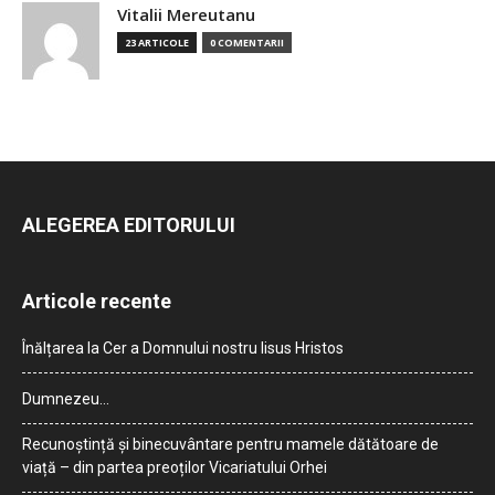
Vitalii Mereutanu
23 ARTICOLE
0 COMENTARII
ALEGEREA EDITORULUI
Articole recente
Înălțarea la Cer a Domnului nostru Iisus Hristos
Dumnezeu…
Recunoștință și binecuvântare pentru mamele dătătoare de
viață – din partea preoților Vicariatului Orhei